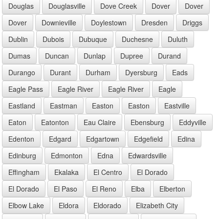
Douglas
Douglasville
Dove Creek
Dover
Dover
Dover
Downieville
Doylestown
Dresden
Driggs
Dublin
Dubois
Dubuque
Duchesne
Duluth
Dumas
Duncan
Dunlap
Dupree
Durand
Durango
Durant
Durham
Dyersburg
Eads
Eagle Pass
Eagle River
Eagle River
Eagle
Eastland
Eastman
Easton
Easton
Eastville
Eaton
Eatonton
Eau Claire
Ebensburg
Eddyville
Edenton
Edgard
Edgartown
Edgefield
Edina
Edinburg
Edmonton
Edna
Edwardsville
Effingham
Ekalaka
El Centro
El Dorado
El Dorado
El Paso
El Reno
Elba
Elberton
Elbow Lake
Eldora
Eldorado
Elizabeth City