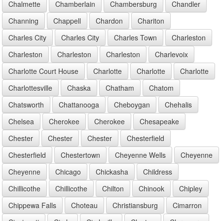
Chalmette
Chamberlain
Chambersburg
Chandler
Channing
Chappell
Chardon
Chariton
Charles City
Charles City
Charles Town
Charleston
Charleston
Charleston
Charleston
Charlevoix
Charlotte Court House
Charlotte
Charlotte
Charlotte
Charlottesville
Chaska
Chatham
Chatom
Chatsworth
Chattanooga
Cheboygan
Chehalis
Chelsea
Cherokee
Cherokee
Chesapeake
Chester
Chester
Chester
Chesterfield
Chesterfield
Chestertown
Cheyenne Wells
Cheyenne
Cheyenne
Chicago
Chickasha
Childress
Chillicothe
Chillicothe
Chilton
Chinook
Chipley
Chippewa Falls
Choteau
Christiansburg
Cimarron