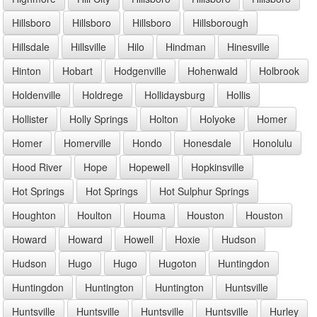
Hillsboro
Hillsboro
Hillsboro
Hillsborough
Hillsdale
Hillsville
Hilo
Hindman
Hinesville
Hinton
Hobart
Hodgenville
Hohenwald
Holbrook
Holdenville
Holdrege
Hollidaysburg
Hollis
Hollister
Holly Springs
Holton
Holyoke
Homer
Homer
Homerville
Hondo
Honesdale
Honolulu
Hood River
Hope
Hopewell
Hopkinsville
Hot Springs
Hot Springs
Hot Sulphur Springs
Houghton
Houlton
Houma
Houston
Houston
Howard
Howard
Howell
Hoxie
Hudson
Hudson
Hugo
Hugo
Hugoton
Huntingdon
Huntingdon
Huntington
Huntington
Huntsville
Huntsville
Huntsville
Huntsville
Huntsville
Hurley