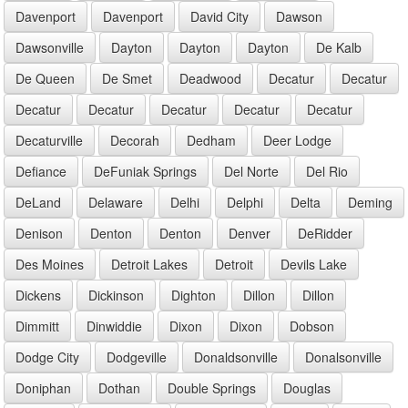
Davenport
Davenport
David City
Dawson
Dawsonville
Dayton
Dayton
Dayton
De Kalb
De Queen
De Smet
Deadwood
Decatur
Decatur
Decatur
Decatur
Decatur
Decatur
Decatur
Decaturville
Decorah
Dedham
Deer Lodge
Defiance
DeFuniak Springs
Del Norte
Del Rio
DeLand
Delaware
Delhi
Delphi
Delta
Deming
Denison
Denton
Denton
Denver
DeRidder
Des Moines
Detroit Lakes
Detroit
Devils Lake
Dickens
Dickinson
Dighton
Dillon
Dillon
Dimmitt
Dinwiddie
Dixon
Dixon
Dobson
Dodge City
Dodgeville
Donaldsonville
Donalsonville
Doniphan
Dothan
Double Springs
Douglas