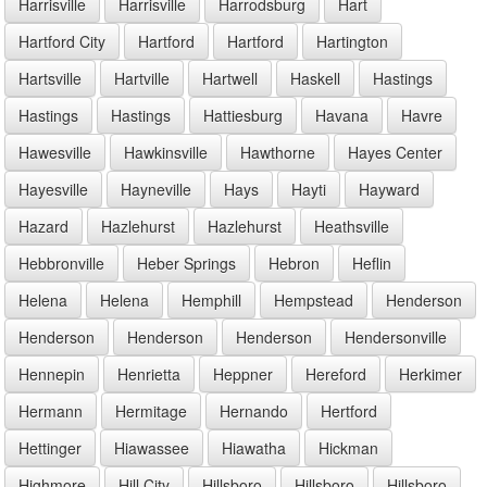
Harrisville
Harrisville
Harrodsburg
Hart
Hartford City
Hartford
Hartford
Hartington
Hartsville
Hartville
Hartwell
Haskell
Hastings
Hastings
Hastings
Hattiesburg
Havana
Havre
Hawesville
Hawkinsville
Hawthorne
Hayes Center
Hayesville
Hayneville
Hays
Hayti
Hayward
Hazard
Hazlehurst
Hazlehurst
Heathsville
Hebbronville
Heber Springs
Hebron
Heflin
Helena
Helena
Hemphill
Hempstead
Henderson
Henderson
Henderson
Henderson
Hendersonville
Hennepin
Henrietta
Heppner
Hereford
Herkimer
Hermann
Hermitage
Hernando
Hertford
Hettinger
Hiawassee
Hiawatha
Hickman
Highmore
Hill City
Hillsboro
Hillsboro
Hillsboro