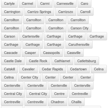
Carlyle
Carmel
Carmi
Carnesville
Caro
Carrington
Carrizo Springs
Carrizozo
Carroll
Carrollton
Carrollton
Carrollton
Carrollton
Carrollton
Carrollton
Carrollton
Carson City
Carson
Cartersville
Carthage
Carthage
Carthage
Carthage
Carthage
Carthage
Caruthersville
Cascade
Casper
Cassopolis
Cassville
Castle Dale
Castle Rock
Cathlamet
Catlettsburg
Catskill
Cavalier
Cedar Rapids
Cedartown
Celina
Celina
Center City
Center
Center
Center
Centerville
Centerville
Centerville
Centerville
Central City
Central City
Centre
Centreville
Centreville
Centreville
Chadron
Challis