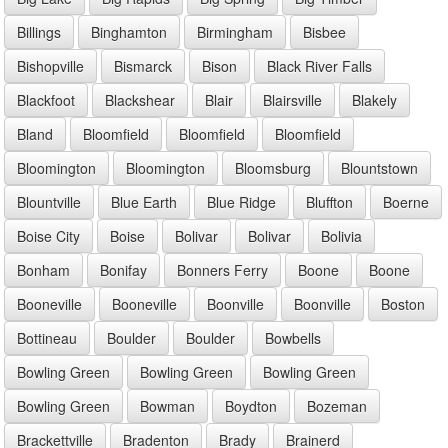
Billings
Binghamton
Birmingham
Bisbee
Bishopville
Bismarck
Bison
Black River Falls
Blackfoot
Blackshear
Blair
Blairsville
Blakely
Bland
Bloomfield
Bloomfield
Bloomfield
Bloomington
Bloomington
Bloomsburg
Blountstown
Blountville
Blue Earth
Blue Ridge
Bluffton
Boerne
Boise City
Boise
Bolivar
Bolivar
Bolivia
Bonham
Bonifay
Bonners Ferry
Boone
Boone
Booneville
Booneville
Boonville
Boonville
Boston
Bottineau
Boulder
Boulder
Bowbells
Bowling Green
Bowling Green
Bowling Green
Bowling Green
Bowman
Boydton
Bozeman
Brackettville
Bradenton
Brady
Brainerd