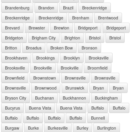
Brandenburg
Brandon
Brazil
Breckenridge
Breckenridge
Breckenridge
Brenham
Brentwood
Brevard
Brewster
Brewton
Bridgeport
Bridgeport
Bridgeton
Brigham City
Brighton
Bristol
Bristol
Britton
Broadus
Broken Bow
Bronson
Brookhaven
Brookings
Brooklyn
Brooksville
Brooksville
Brookville
Brookville
Broomfield
Brownfield
Brownstown
Brownsville
Brownsville
Brownsville
Brownwood
Brunswick
Bryan
Bryan
Bryson City
Buchanan
Buckhannon
Buckingham
Bucyrus
Buena Vista
Buena Vista
Buffalo
Buffalo
Buffalo
Buffalo
Buffalo
Buffalo
Bunnell
Burgaw
Burke
Burkesville
Burley
Burlington