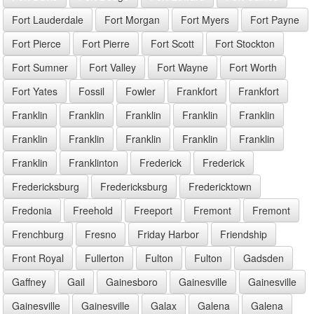
Fort Lauderdale
Fort Morgan
Fort Myers
Fort Payne
Fort Pierce
Fort Pierre
Fort Scott
Fort Stockton
Fort Sumner
Fort Valley
Fort Wayne
Fort Worth
Fort Yates
Fossil
Fowler
Frankfort
Frankfort
Franklin
Franklin
Franklin
Franklin
Franklin
Franklin
Franklin
Franklin
Franklin
Franklin
Franklin
Franklinton
Frederick
Frederick
Fredericksburg
Fredericksburg
Fredericktown
Fredonia
Freehold
Freeport
Fremont
Fremont
Frenchburg
Fresno
Friday Harbor
Friendship
Front Royal
Fullerton
Fulton
Fulton
Gadsden
Gaffney
Gail
Gainesboro
Gainesville
Gainesville
Gainesville
Gainesville
Galax
Galena
Galena