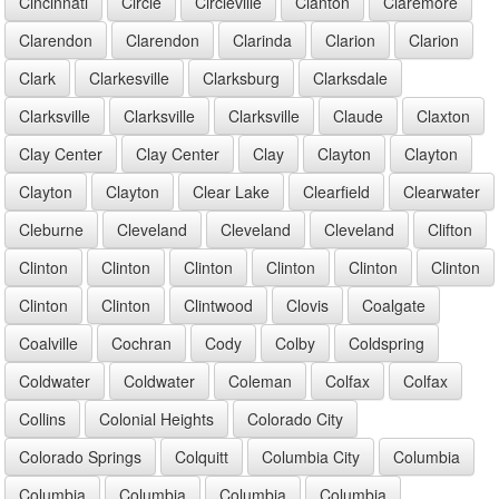
Cincinnati
Circle
Circleville
Clanton
Claremore
Clarendon
Clarendon
Clarinda
Clarion
Clarion
Clark
Clarkesville
Clarksburg
Clarksdale
Clarksville
Clarksville
Clarksville
Claude
Claxton
Clay Center
Clay Center
Clay
Clayton
Clayton
Clayton
Clayton
Clear Lake
Clearfield
Clearwater
Cleburne
Cleveland
Cleveland
Cleveland
Clifton
Clinton
Clinton
Clinton
Clinton
Clinton
Clinton
Clinton
Clinton
Clintwood
Clovis
Coalgate
Coalville
Cochran
Cody
Colby
Coldspring
Coldwater
Coldwater
Coleman
Colfax
Colfax
Collins
Colonial Heights
Colorado City
Colorado Springs
Colquitt
Columbia City
Columbia
Columbia
Columbia
Columbia
Columbia