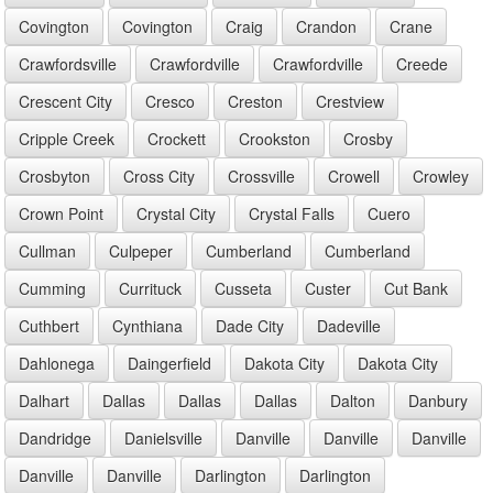
Covington
Covington
Craig
Crandon
Crane
Crawfordsville
Crawfordville
Crawfordville
Creede
Crescent City
Cresco
Creston
Crestview
Cripple Creek
Crockett
Crookston
Crosby
Crosbyton
Cross City
Crossville
Crowell
Crowley
Crown Point
Crystal City
Crystal Falls
Cuero
Cullman
Culpeper
Cumberland
Cumberland
Cumming
Currituck
Cusseta
Custer
Cut Bank
Cuthbert
Cynthiana
Dade City
Dadeville
Dahlonega
Daingerfield
Dakota City
Dakota City
Dalhart
Dallas
Dallas
Dallas
Dalton
Danbury
Dandridge
Danielsville
Danville
Danville
Danville
Danville
Danville
Darlington
Darlington