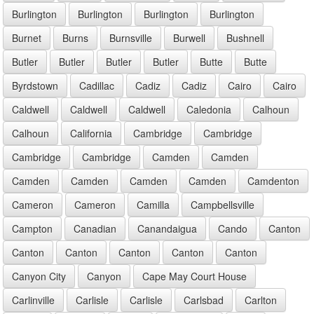
Burlington
Burlington
Burlington
Burlington
Burnet
Burns
Burnsville
Burwell
Bushnell
Butler
Butler
Butler
Butler
Butte
Butte
Byrdstown
Cadillac
Cadiz
Cadiz
Cairo
Cairo
Caldwell
Caldwell
Caldwell
Caledonia
Calhoun
Calhoun
California
Cambridge
Cambridge
Cambridge
Cambridge
Camden
Camden
Camden
Camden
Camden
Camden
Camdenton
Cameron
Cameron
Camilla
Campbellsville
Campton
Canadian
Canandaigua
Cando
Canton
Canton
Canton
Canton
Canton
Canton
Canyon City
Canyon
Cape May Court House
Carlinville
Carlisle
Carlisle
Carlsbad
Carlton