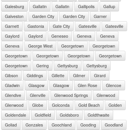
Galesburg
Gallatin
Gallatin
Gallipolis
Gallup
Galveston
Garden City
Garden City
Garner
Garnett
Gastonia
Gate City
Gatesville
Gatesville
Gaylord
Gaylord
Geneseo
Geneva
Geneva
Geneva
George West
Georgetown
Georgetown
Georgetown
Georgetown
Georgetown
Georgetown
Georgetown
Gering
Gettysburg
Gettysburg
Gibson
Giddings
Gillette
Gilmer
Girard
Gladwin
Glasgow
Glasgow
Glen Rose
Glencoe
Glendive
Glenville
Glenwood Springs
Glenwood
Glenwood
Globe
Golconda
Gold Beach
Golden
Goldendale
Goldfield
Goldsboro
Goldthwaite
Goliad
Gonzales
Goochland
Gooding
Goodland