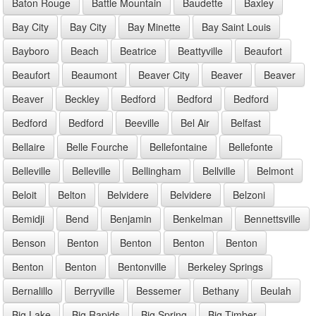
Baton Rouge
Battle Mountain
Baudette
Baxley
Bay City
Bay City
Bay Minette
Bay Saint Louis
Bayboro
Beach
Beatrice
Beattyville
Beaufort
Beaufort
Beaumont
Beaver City
Beaver
Beaver
Beaver
Beckley
Bedford
Bedford
Bedford
Bedford
Bedford
Beeville
Bel Air
Belfast
Bellaire
Belle Fourche
Bellefontaine
Bellefonte
Belleville
Belleville
Bellingham
Bellville
Belmont
Beloit
Belton
Belvidere
Belvidere
Belzoni
Bemidji
Bend
Benjamin
Benkelman
Bennettsville
Benson
Benton
Benton
Benton
Benton
Benton
Benton
Bentonville
Berkeley Springs
Bernalillo
Berryville
Bessemer
Bethany
Beulah
Big Lake
Big Rapids
Big Spring
Big Timber