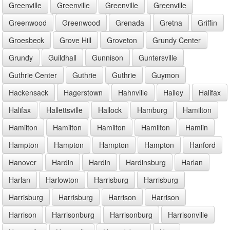
Greenville
Greenville
Greenville
Greenville
Greenwood
Greenwood
Grenada
Gretna
Griffin
Groesbeck
Grove Hill
Groveton
Grundy Center
Grundy
Guildhall
Gunnison
Guntersville
Guthrie Center
Guthrie
Guthrie
Guymon
Hackensack
Hagerstown
Hahnville
Hailey
Halifax
Halifax
Hallettsville
Hallock
Hamburg
Hamilton
Hamilton
Hamilton
Hamilton
Hamilton
Hamlin
Hampton
Hampton
Hampton
Hampton
Hanford
Hanover
Hardin
Hardin
Hardinsburg
Harlan
Harlan
Harlowton
Harrisburg
Harrisburg
Harrisburg
Harrisburg
Harrison
Harrison
Harrison
Harrisonburg
Harrisonburg
Harrisonville