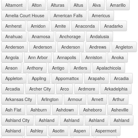
Altamont
Alton
Alturas
Altus
Alva
Amarillo
Amelia Court House
American Falls
Americus
Amherst
Amidon
Amite
Anaconda
Anadarko
Anahuac
Anamosa
Anchorage
Andalusia
Anderson
Anderson
Anderson
Andrews
Angleton
Angola
Ann Arbor
Annapolis
Anniston
Anoka
Anson
Anthony
Antigo
Antlers
Apalachicola
Appleton
Appling
Appomattox
Arapaho
Arcadia
Arcadia
Archer City
Arco
Ardmore
Arkadelphia
Arkansas City
Arlington
Armour
Arnett
Arthur
Ash Flat
Ashburn
Ashdown
Asheboro
Asheville
Ashland City
Ashland
Ashland
Ashland
Ashland
Ashland
Ashley
Asotin
Aspen
Aspermont