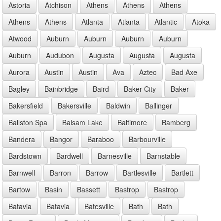
Astoria
Atchison
Athens
Athens
Athens
Athens
Athens
Atlanta
Atlanta
Atlantic
Atoka
Atwood
Auburn
Auburn
Auburn
Auburn
Auburn
Audubon
Augusta
Augusta
Augusta
Aurora
Austin
Austin
Ava
Aztec
Bad Axe
Bagley
Bainbridge
Baird
Baker City
Baker
Bakersfield
Bakersville
Baldwin
Ballinger
Ballston Spa
Balsam Lake
Baltimore
Bamberg
Bandera
Bangor
Baraboo
Barbourville
Bardstown
Bardwell
Barnesville
Barnstable
Barnwell
Barron
Barrow
Bartlesville
Bartlett
Bartow
Basin
Bassett
Bastrop
Bastrop
Batavia
Batavia
Batesville
Bath
Bath