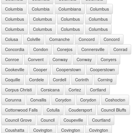
Columbia
Columbia
Columbiana
Columbus
Columbus
Columbus
Columbus
Columbus
Columbus
Columbus
Columbus
Columbus
Colusa
Colville
Comanche
Concord
Concord
Concordia
Condon
Conejos
Connersville
Conrad
Conroe
Convent
Conway
Conway
Conyers
Cookeville
Cooper
Cooperstown
Cooperstown
Coquille
Cordele
Cordell
Corinth
Corning
Corpus Christi
Corsicana
Cortez
Cortland
Corunna
Corvallis
Corydon
Corydon
Coshocton
Cottonwood Falls
Cotulla
Coudersport
Council Bluffs
Council Grove
Council
Coupeville
Courtland
Coushatta
Covington
Covington
Covington