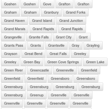
Goshen
Goshen
Gove
Grafton
Grafton
Graham
Graham
Granbury
Grand Forks
Grand Haven
Grand Island
Grand Junction
Grand Marais
Grand Rapids
Grand Rapids
Grangeville
Granite Falls
Grant City
Grant
Grants Pass
Grants
Grantsville
Gray
Grayling
Grayson
Great Bend
Great Falls
Greeley
Greeley
Green Bay
Green Cove Springs
Green Lake
Green River
Greencastle
Greeneville
Greenfield
Greenfield
Greenfield
Greensboro
Greensboro
Greensburg
Greensburg
Greensburg
Greensburg
Greensburg
Greenup
Greenville
Greenville
Greenville
Greenville
Greenville
Greenville