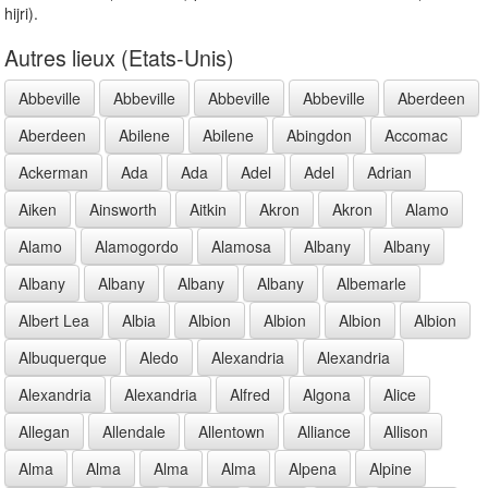
hijri).
Autres lieux (Etats-Unis)
Abbeville
Abbeville
Abbeville
Abbeville
Aberdeen
Aberdeen
Abilene
Abilene
Abingdon
Accomac
Ackerman
Ada
Ada
Adel
Adel
Adrian
Aiken
Ainsworth
Aitkin
Akron
Akron
Alamo
Alamo
Alamogordo
Alamosa
Albany
Albany
Albany
Albany
Albany
Albany
Albemarle
Albert Lea
Albia
Albion
Albion
Albion
Albion
Albuquerque
Aledo
Alexandria
Alexandria
Alexandria
Alexandria
Alfred
Algona
Alice
Allegan
Allendale
Allentown
Alliance
Allison
Alma
Alma
Alma
Alma
Alpena
Alpine