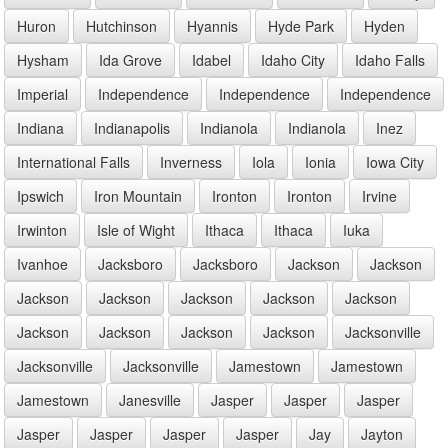
Huron
Hutchinson
Hyannis
Hyde Park
Hyden
Hysham
Ida Grove
Idabel
Idaho City
Idaho Falls
Imperial
Independence
Independence
Independence
Indiana
Indianapolis
Indianola
Indianola
Inez
International Falls
Inverness
Iola
Ionia
Iowa City
Ipswich
Iron Mountain
Ironton
Ironton
Irvine
Irwinton
Isle of Wight
Ithaca
Ithaca
Iuka
Ivanhoe
Jacksboro
Jacksboro
Jackson
Jackson
Jackson
Jackson
Jackson
Jackson
Jackson
Jackson
Jackson
Jackson
Jackson
Jacksonville
Jacksonville
Jacksonville
Jamestown
Jamestown
Jamestown
Janesville
Jasper
Jasper
Jasper
Jasper
Jasper
Jasper
Jasper
Jay
Jayton