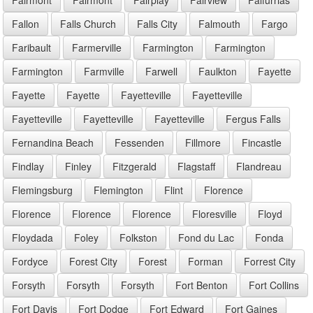
Fallon
Falls Church
Falls City
Falmouth
Fargo
Faribault
Farmerville
Farmington
Farmington
Farmington
Farmville
Farwell
Faulkton
Fayette
Fayette
Fayette
Fayetteville
Fayetteville
Fayetteville
Fayetteville
Fayetteville
Fergus Falls
Fernandina Beach
Fessenden
Fillmore
Fincastle
Findlay
Finley
Fitzgerald
Flagstaff
Flandreau
Flemingsburg
Flemington
Flint
Florence
Florence
Florence
Florence
Floresville
Floyd
Floydada
Foley
Folkston
Fond du Lac
Fonda
Fordyce
Forest City
Forest
Forman
Forrest City
Forsyth
Forsyth
Forsyth
Fort Benton
Fort Collins
Fort Davis
Fort Dodge
Fort Edward
Fort Gaines