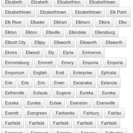
Elizabeth
Elizabeth
Elizabethton
Elizabethtown
Elizabethtown
Elizabethtown
Elizabethtown
Elk Point
Elk River
Elkader
Elkhart
Elkhorn
Elkins
Elko
Elkton
Elkton
Ellaville
Ellendale
Ellensburg
Ellicott City
Ellijay
Ellsworth
Ellsworth
Ellsworth
Elmira
Elwood
Ely
Elyria
Eminence
Emmetsburg
Emmett
Emory
Emporia
Emporia
Emporium
English
Enid
Enterprise
Ephrata
Erie
Erie
Erin
Erwin
Escanaba
Estancia
Estherville
Eufaula
Eugene
Eureka
Eureka
Eureka
Eureka
Eutaw
Evanston
Evansville
Everett
Evergreen
Fairbanks
Fairbury
Fairfax
Fairfield
Fairfield
Fairfield
Fairfield
Fairfield
Fairmont
Fairmont
Fairplay
Fairview
Falfurrias