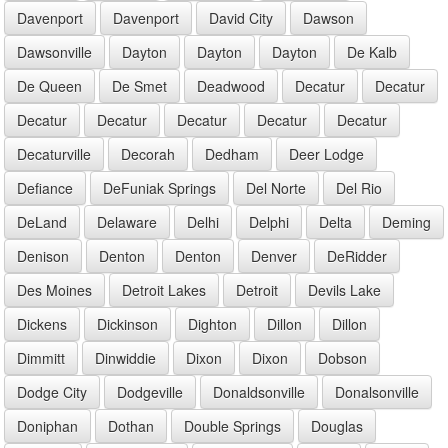
Davenport
Davenport
David City
Dawson
Dawsonville
Dayton
Dayton
Dayton
De Kalb
De Queen
De Smet
Deadwood
Decatur
Decatur
Decatur
Decatur
Decatur
Decatur
Decatur
Decaturville
Decorah
Dedham
Deer Lodge
Defiance
DeFuniak Springs
Del Norte
Del Rio
DeLand
Delaware
Delhi
Delphi
Delta
Deming
Denison
Denton
Denton
Denver
DeRidder
Des Moines
Detroit Lakes
Detroit
Devils Lake
Dickens
Dickinson
Dighton
Dillon
Dillon
Dimmitt
Dinwiddie
Dixon
Dixon
Dobson
Dodge City
Dodgeville
Donaldsonville
Donalsonville
Doniphan
Dothan
Double Springs
Douglas