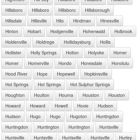
Hillsboro
Hillsboro
Hillsboro
Hillsborough
Hillsdale
Hillsville
Hilo
Hindman
Hinesville
Hinton
Hobart
Hodgenville
Hohenwald
Holbrook
Holdenville
Holdrege
Hollidaysburg
Hollis
Hollister
Holly Springs
Holton
Holyoke
Homer
Homer
Homerville
Hondo
Honesdale
Honolulu
Hood River
Hope
Hopewell
Hopkinsville
Hot Springs
Hot Springs
Hot Sulphur Springs
Houghton
Houlton
Houma
Houston
Houston
Howard
Howard
Howell
Hoxie
Hudson
Hudson
Hugo
Hugo
Hugoton
Huntingdon
Huntingdon
Huntington
Huntington
Huntsville
Huntsville
Huntsville
Huntsville
Huntsville
Hurley