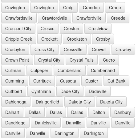
Covington
Covington
Craig
Crandon
Crane
Crawfordsville
Crawfordville
Crawfordville
Creede
Crescent City
Cresco
Creston
Crestview
Cripple Creek
Crockett
Crookston
Crosby
Crosbyton
Cross City
Crossville
Crowell
Crowley
Crown Point
Crystal City
Crystal Falls
Cuero
Cullman
Culpeper
Cumberland
Cumberland
Cumming
Currituck
Cusseta
Custer
Cut Bank
Cuthbert
Cynthiana
Dade City
Dadeville
Dahlonega
Daingerfield
Dakota City
Dakota City
Dalhart
Dallas
Dallas
Dallas
Dalton
Danbury
Dandridge
Danielsville
Danville
Danville
Danville
Danville
Danville
Darlington
Darlington