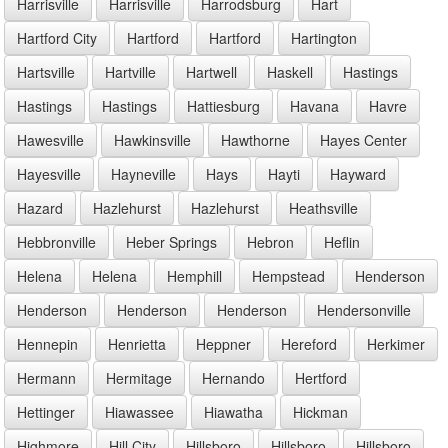
Harrisville
Harrisville
Harrodsburg
Hart
Hartford City
Hartford
Hartford
Hartington
Hartsville
Hartville
Hartwell
Haskell
Hastings
Hastings
Hastings
Hattiesburg
Havana
Havre
Hawesville
Hawkinsville
Hawthorne
Hayes Center
Hayesville
Hayneville
Hays
Hayti
Hayward
Hazard
Hazlehurst
Hazlehurst
Heathsville
Hebbronville
Heber Springs
Hebron
Heflin
Helena
Helena
Hemphill
Hempstead
Henderson
Henderson
Henderson
Henderson
Hendersonville
Hennepin
Henrietta
Heppner
Hereford
Herkimer
Hermann
Hermitage
Hernando
Hertford
Hettinger
Hiawassee
Hiawatha
Hickman
Highmore
Hill City
Hillsboro
Hillsboro
Hillsboro