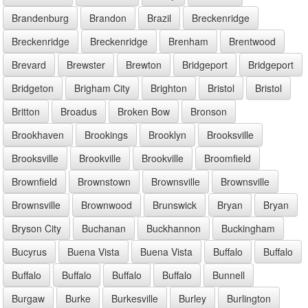
Brandenburg
Brandon
Brazil
Breckenridge
Breckenridge
Breckenridge
Brenham
Brentwood
Brevard
Brewster
Brewton
Bridgeport
Bridgeport
Bridgeton
Brigham City
Brighton
Bristol
Bristol
Britton
Broadus
Broken Bow
Bronson
Brookhaven
Brookings
Brooklyn
Brooksville
Brooksville
Brookville
Brookville
Broomfield
Brownfield
Brownstown
Brownsville
Brownsville
Brownsville
Brownwood
Brunswick
Bryan
Bryan
Bryson City
Buchanan
Buckhannon
Buckingham
Bucyrus
Buena Vista
Buena Vista
Buffalo
Buffalo
Buffalo
Buffalo
Buffalo
Buffalo
Bunnell
Burgaw
Burke
Burkesville
Burley
Burlington