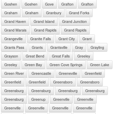
Goshen
Goshen
Gove
Grafton
Grafton
Graham
Graham
Granbury
Grand Forks
Grand Haven
Grand Island
Grand Junction
Grand Marais
Grand Rapids
Grand Rapids
Grangeville
Granite Falls
Grant City
Grant
Grants Pass
Grants
Grantsville
Gray
Grayling
Grayson
Great Bend
Great Falls
Greeley
Greeley
Green Bay
Green Cove Springs
Green Lake
Green River
Greencastle
Greeneville
Greenfield
Greenfield
Greenfield
Greensboro
Greensboro
Greensburg
Greensburg
Greensburg
Greensburg
Greensburg
Greenup
Greenville
Greenville
Greenville
Greenville
Greenville
Greenville