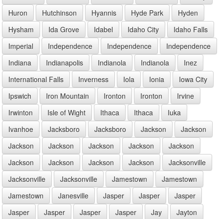
Huron
Hutchinson
Hyannis
Hyde Park
Hyden
Hysham
Ida Grove
Idabel
Idaho City
Idaho Falls
Imperial
Independence
Independence
Independence
Indiana
Indianapolis
Indianola
Indianola
Inez
International Falls
Inverness
Iola
Ionia
Iowa City
Ipswich
Iron Mountain
Ironton
Ironton
Irvine
Irwinton
Isle of Wight
Ithaca
Ithaca
Iuka
Ivanhoe
Jacksboro
Jacksboro
Jackson
Jackson
Jackson
Jackson
Jackson
Jackson
Jackson
Jackson
Jackson
Jackson
Jackson
Jacksonville
Jacksonville
Jacksonville
Jamestown
Jamestown
Jamestown
Janesville
Jasper
Jasper
Jasper
Jasper
Jasper
Jasper
Jasper
Jay
Jayton