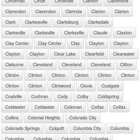
Cincinnati
Circle
Circleville
Clanton
Claremore
Clarendon
Clarendon
Clarinda
Clarion
Clarion
Clark
Clarkesville
Clarksburg
Clarksdale
Clarksville
Clarksville
Clarksville
Claude
Claxton
Clay Center
Clay Center
Clay
Clayton
Clayton
Clayton
Clayton
Clear Lake
Clearfield
Clearwater
Cleburne
Cleveland
Cleveland
Cleveland
Clifton
Clinton
Clinton
Clinton
Clinton
Clinton
Clinton
Clinton
Clinton
Clintwood
Clovis
Coalgate
Coalville
Cochran
Cody
Colby
Coldspring
Coldwater
Coldwater
Coleman
Colfax
Colfax
Collins
Colonial Heights
Colorado City
Colorado Springs
Colquitt
Columbia City
Columbia
Columbia
Columbia
Columbia
Columbia