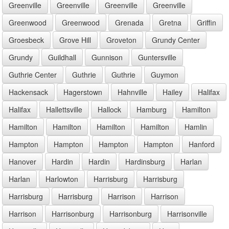
Greenville
Greenville
Greenville
Greenville
Greenwood
Greenwood
Grenada
Gretna
Griffin
Groesbeck
Grove Hill
Groveton
Grundy Center
Grundy
Guildhall
Gunnison
Guntersville
Guthrie Center
Guthrie
Guthrie
Guymon
Hackensack
Hagerstown
Hahnville
Hailey
Halifax
Halifax
Hallettsville
Hallock
Hamburg
Hamilton
Hamilton
Hamilton
Hamilton
Hamilton
Hamlin
Hampton
Hampton
Hampton
Hampton
Hanford
Hanover
Hardin
Hardin
Hardinsburg
Harlan
Harlan
Harlowton
Harrisburg
Harrisburg
Harrisburg
Harrisburg
Harrison
Harrison
Harrison
Harrisonburg
Harrisonburg
Harrisonville