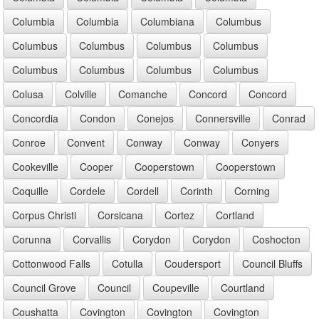
Columbia
Columbia
Columbiana
Columbus
Columbus
Columbus
Columbus
Columbus
Columbus
Columbus
Columbus
Columbus
Colusa
Colville
Comanche
Concord
Concord
Concordia
Condon
Conejos
Connersville
Conrad
Conroe
Convent
Conway
Conway
Conyers
Cookeville
Cooper
Cooperstown
Cooperstown
Coquille
Cordele
Cordell
Corinth
Corning
Corpus Christi
Corsicana
Cortez
Cortland
Corunna
Corvallis
Corydon
Corydon
Coshocton
Cottonwood Falls
Cotulla
Coudersport
Council Bluffs
Council Grove
Council
Coupeville
Courtland
Coushatta
Covington
Covington
Covington