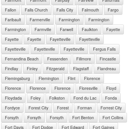
Fallon
Falls Church
Falls City
Falmouth
Fargo
Faribault
Farmerville
Farmington
Farmington
Farmington
Farmville
Farwell
Faulkton
Fayette
Fayette
Fayette
Fayetteville
Fayetteville
Fayetteville
Fayetteville
Fayetteville
Fergus Falls
Fernandina Beach
Fessenden
Fillmore
Fincastle
Findlay
Finley
Fitzgerald
Flagstaff
Flandreau
Flemingsburg
Flemington
Flint
Florence
Florence
Florence
Florence
Floresville
Floyd
Floydada
Foley
Folkston
Fond du Lac
Fonda
Fordyce
Forest City
Forest
Forman
Forrest City
Forsyth
Forsyth
Forsyth
Fort Benton
Fort Collins
Fort Davis
Fort Dodge
Fort Edward
Fort Gaines