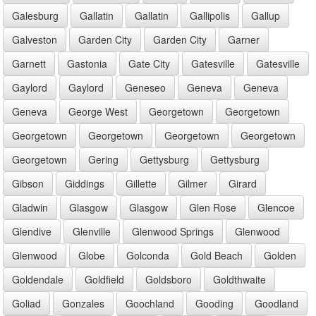
Galesburg
Gallatin
Gallatin
Gallipolis
Gallup
Galveston
Garden City
Garden City
Garner
Garnett
Gastonia
Gate City
Gatesville
Gatesville
Gaylord
Gaylord
Geneseo
Geneva
Geneva
Geneva
George West
Georgetown
Georgetown
Georgetown
Georgetown
Georgetown
Georgetown
Georgetown
Gering
Gettysburg
Gettysburg
Gibson
Giddings
Gillette
Gilmer
Girard
Gladwin
Glasgow
Glasgow
Glen Rose
Glencoe
Glendive
Glenville
Glenwood Springs
Glenwood
Glenwood
Globe
Golconda
Gold Beach
Golden
Goldendale
Goldfield
Goldsboro
Goldthwaite
Goliad
Gonzales
Goochland
Gooding
Goodland