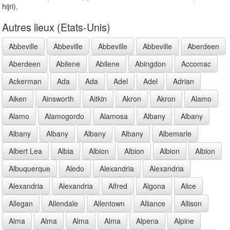
hijri).
Autres lieux (Etats-Unis)
Abbeville
Abbeville
Abbeville
Abbeville
Aberdeen
Aberdeen
Abilene
Abilene
Abingdon
Accomac
Ackerman
Ada
Ada
Adel
Adel
Adrian
Aiken
Ainsworth
Aitkin
Akron
Akron
Alamo
Alamo
Alamogordo
Alamosa
Albany
Albany
Albany
Albany
Albany
Albany
Albemarle
Albert Lea
Albia
Albion
Albion
Albion
Albion
Albuquerque
Aledo
Alexandria
Alexandria
Alexandria
Alexandria
Alfred
Algona
Alice
Allegan
Allendale
Allentown
Alliance
Allison
Alma
Alma
Alma
Alma
Alpena
Alpine