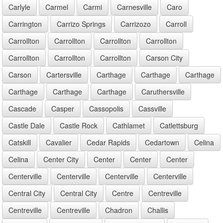
Carlyle
Carmel
Carmi
Carnesville
Caro
Carrington
Carrizo Springs
Carrizozo
Carroll
Carrollton
Carrollton
Carrollton
Carrollton
Carrollton
Carrollton
Carrollton
Carson City
Carson
Cartersville
Carthage
Carthage
Carthage
Carthage
Carthage
Carthage
Caruthersville
Cascade
Casper
Cassopolis
Cassville
Castle Dale
Castle Rock
Cathlamet
Catlettsburg
Catskill
Cavalier
Cedar Rapids
Cedartown
Celina
Celina
Center City
Center
Center
Center
Centerville
Centerville
Centerville
Centerville
Central City
Central City
Centre
Centreville
Centreville
Centreville
Chadron
Challis