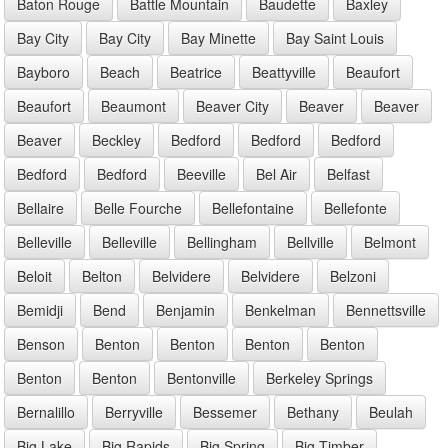
Baton Rouge
Battle Mountain
Baudette
Baxley
Bay City
Bay City
Bay Minette
Bay Saint Louis
Bayboro
Beach
Beatrice
Beattyville
Beaufort
Beaufort
Beaumont
Beaver City
Beaver
Beaver
Beaver
Beckley
Bedford
Bedford
Bedford
Bedford
Bedford
Beeville
Bel Air
Belfast
Bellaire
Belle Fourche
Bellefontaine
Bellefonte
Belleville
Belleville
Bellingham
Bellville
Belmont
Beloit
Belton
Belvidere
Belvidere
Belzoni
Bemidji
Bend
Benjamin
Benkelman
Bennettsville
Benson
Benton
Benton
Benton
Benton
Benton
Benton
Bentonville
Berkeley Springs
Bernalillo
Berryville
Bessemer
Bethany
Beulah
Big Lake
Big Rapids
Big Spring
Big Timber