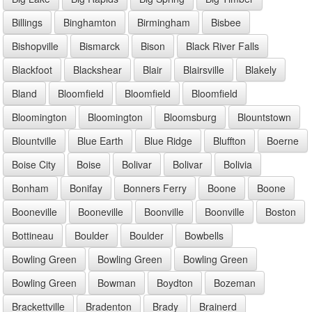
Billings
Binghamton
Birmingham
Bisbee
Bishopville
Bismarck
Bison
Black River Falls
Blackfoot
Blackshear
Blair
Blairsville
Blakely
Bland
Bloomfield
Bloomfield
Bloomfield
Bloomington
Bloomington
Bloomsburg
Blountstown
Blountville
Blue Earth
Blue Ridge
Bluffton
Boerne
Boise City
Boise
Bolivar
Bolivar
Bolivia
Bonham
Bonifay
Bonners Ferry
Boone
Boone
Booneville
Booneville
Boonville
Boonville
Boston
Bottineau
Boulder
Boulder
Bowbells
Bowling Green
Bowling Green
Bowling Green
Bowling Green
Bowman
Boydton
Bozeman
Brackettville
Bradenton
Brady
Brainerd