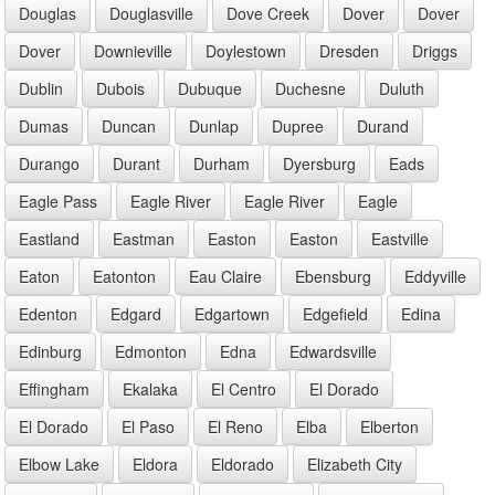
Douglas
Douglasville
Dove Creek
Dover
Dover
Dover
Downieville
Doylestown
Dresden
Driggs
Dublin
Dubois
Dubuque
Duchesne
Duluth
Dumas
Duncan
Dunlap
Dupree
Durand
Durango
Durant
Durham
Dyersburg
Eads
Eagle Pass
Eagle River
Eagle River
Eagle
Eastland
Eastman
Easton
Easton
Eastville
Eaton
Eatonton
Eau Claire
Ebensburg
Eddyville
Edenton
Edgard
Edgartown
Edgefield
Edina
Edinburg
Edmonton
Edna
Edwardsville
Effingham
Ekalaka
El Centro
El Dorado
El Dorado
El Paso
El Reno
Elba
Elberton
Elbow Lake
Eldora
Eldorado
Elizabeth City