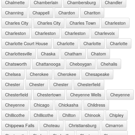
Chalmette
Chamberlain
Chambersburg
Chandler
Channing
Chappell
Chardon
Chariton
Charles City
Charles City
Charles Town
Charleston
Charleston
Charleston
Charleston
Charlevoix
Charlotte Court House
Charlotte
Charlotte
Charlotte
Charlottesville
Chaska
Chatham
Chatom
Chatsworth
Chattanooga
Cheboygan
Chehalis
Chelsea
Cherokee
Cherokee
Chesapeake
Chester
Chester
Chester
Chesterfield
Chesterfield
Chestertown
Cheyenne Wells
Cheyenne
Cheyenne
Chicago
Chickasha
Childress
Chillicothe
Chillicothe
Chilton
Chinook
Chipley
Chippewa Falls
Choteau
Christiansburg
Cimarron