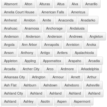
Altamont
Alton
Alturas
Altus
Alva
Amarillo
Amelia Court House
American Falls
Americus
Amherst
Amidon
Amite
Anaconda
Anadarko
Anahuac
Anamosa
Anchorage
Andalusia
Anderson
Anderson
Anderson
Andrews
Angleton
Angola
Ann Arbor
Annapolis
Anniston
Anoka
Anson
Anthony
Antigo
Antlers
Apalachicola
Appleton
Appling
Appomattox
Arapaho
Arcadia
Arcadia
Archer City
Arco
Ardmore
Arkadelphia
Arkansas City
Arlington
Armour
Arnett
Arthur
Ash Flat
Ashburn
Ashdown
Asheboro
Asheville
Ashland City
Ashland
Ashland
Ashland
Ashland
Ashland
Ashley
Asotin
Aspen
Aspermont