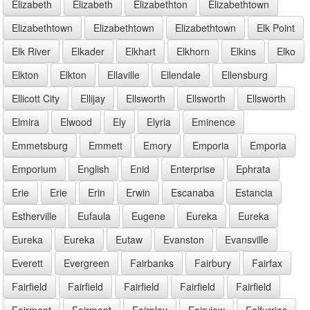
Elizabeth
Elizabeth
Elizabethton
Elizabethtown
Elizabethtown
Elizabethtown
Elizabethtown
Elk Point
Elk River
Elkader
Elkhart
Elkhorn
Elkins
Elko
Elkton
Elkton
Ellaville
Ellendale
Ellensburg
Ellicott City
Ellijay
Ellsworth
Ellsworth
Ellsworth
Elmira
Elwood
Ely
Elyria
Eminence
Emmetsburg
Emmett
Emory
Emporia
Emporia
Emporium
English
Enid
Enterprise
Ephrata
Erie
Erie
Erin
Erwin
Escanaba
Estancia
Estherville
Eufaula
Eugene
Eureka
Eureka
Eureka
Eureka
Eutaw
Evanston
Evansville
Everett
Evergreen
Fairbanks
Fairbury
Fairfax
Fairfield
Fairfield
Fairfield
Fairfield
Fairfield
Fairmont
Fairmont
Fairplay
Fairview
Falfurrias