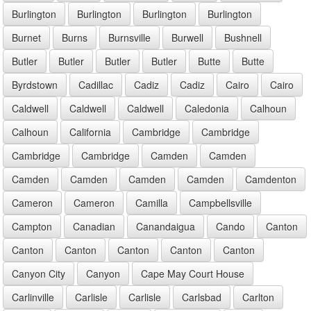
Burlington
Burlington
Burlington
Burlington
Burnet
Burns
Burnsville
Burwell
Bushnell
Butler
Butler
Butler
Butler
Butte
Butte
Byrdstown
Cadillac
Cadiz
Cadiz
Cairo
Cairo
Caldwell
Caldwell
Caldwell
Caledonia
Calhoun
Calhoun
California
Cambridge
Cambridge
Cambridge
Cambridge
Camden
Camden
Camden
Camden
Camden
Camden
Camdenton
Cameron
Cameron
Camilla
Campbellsville
Campton
Canadian
Canandaigua
Cando
Canton
Canton
Canton
Canton
Canton
Canton
Canyon City
Canyon
Cape May Court House
Carlinville
Carlisle
Carlisle
Carlsbad
Carlton