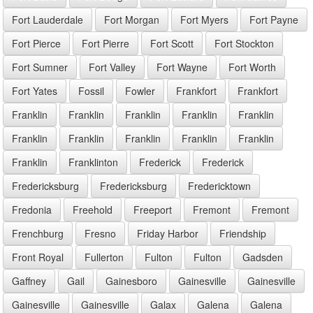
Fort Lauderdale
Fort Morgan
Fort Myers
Fort Payne
Fort Pierce
Fort Pierre
Fort Scott
Fort Stockton
Fort Sumner
Fort Valley
Fort Wayne
Fort Worth
Fort Yates
Fossil
Fowler
Frankfort
Frankfort
Franklin
Franklin
Franklin
Franklin
Franklin
Franklin
Franklin
Franklin
Franklin
Franklin
Franklin
Franklinton
Frederick
Frederick
Fredericksburg
Fredericksburg
Fredericktown
Fredonia
Freehold
Freeport
Fremont
Fremont
Frenchburg
Fresno
Friday Harbor
Friendship
Front Royal
Fullerton
Fulton
Fulton
Gadsden
Gaffney
Gail
Gainesboro
Gainesville
Gainesville
Gainesville
Gainesville
Galax
Galena
Galena