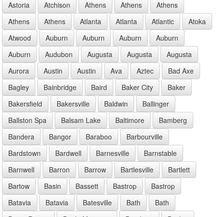
Astoria
Atchison
Athens
Athens
Athens
Athens
Athens
Atlanta
Atlanta
Atlantic
Atoka
Atwood
Auburn
Auburn
Auburn
Auburn
Auburn
Audubon
Augusta
Augusta
Augusta
Aurora
Austin
Austin
Ava
Aztec
Bad Axe
Bagley
Bainbridge
Baird
Baker City
Baker
Bakersfield
Bakersville
Baldwin
Ballinger
Ballston Spa
Balsam Lake
Baltimore
Bamberg
Bandera
Bangor
Baraboo
Barbourville
Bardstown
Bardwell
Barnesville
Barnstable
Barnwell
Barron
Barrow
Bartlesville
Bartlett
Bartow
Basin
Bassett
Bastrop
Bastrop
Batavia
Batavia
Batesville
Bath
Bath