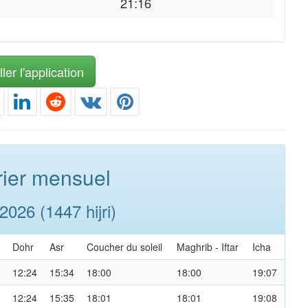
21:16
ler l'application
ier mensuel
026 (1447 hijri)
Dohr
Asr
Coucher du soleil
Maghrib
-
Iftar
Icha
12:24
15:34
18:00
18:00
19:07
12:24
15:35
18:01
18:01
19:08