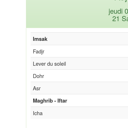
jeudi 
21 S
Imsak
Fadjr
Lever du soleil
Dohr
Asr
Maghrib - Iftar
Icha