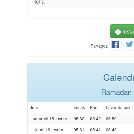
Icha
Instal
Partagez
Calendr
Ramadan 2
Jour
Imsak
Fadjr
Lever du soleil
mercredi 18 février
05:32
05:42
06:50
jeudi 19 février
05:31
05:41
06:49