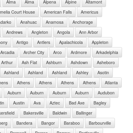
Alma
Alma
Alpena
Alpine
Altamont
melia Court House
American Falls
Americus
darko
Anahuac
Anamosa
Anchorage
Andrews
Angleton
Angola
Ann Arbor
hony
Antigo
Antlers
Apalachicola
Appleton
Arcadia
Archer City
Arco
Ardmore
Arkadelphia
Arthur
Ash Flat
Ashburn
Ashdown
Asheboro
Ashland
Ashland
Ashland
Ashley
Asotin
hens
Athens
Athens
Athens
Athens
Atlanta
Auburn
Auburn
Auburn
Auburn
Audubon
tin
Austin
Ava
Aztec
Bad Axe
Bagley
ersfield
Bakersville
Baldwin
Ballinger
berg
Bandera
Bangor
Baraboo
Barbourville
e
Barnwell
Barron
Barrow
Bartlesville