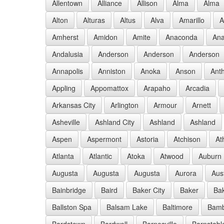
Allentown
Alliance
Allison
Alma
Alma
Alton
Alturas
Altus
Alva
Amarillo
A
Amherst
Amidon
Amite
Anaconda
Ana
Andalusia
Anderson
Anderson
Anderson
Annapolis
Anniston
Anoka
Anson
Ant
Appling
Appomattox
Arapaho
Arcadia
Arkansas City
Arlington
Armour
Arnett
Asheville
Ashland City
Ashland
Ashland
Aspen
Aspermont
Astoria
Atchison
At
Atlanta
Atlantic
Atoka
Atwood
Auburn
Augusta
Augusta
Augusta
Aurora
Aus
Bainbridge
Baird
Baker City
Baker
Bak
Ballston Spa
Balsam Lake
Baltimore
Bam
Bardstown
Bardwell
Barnesville
Barnstabl