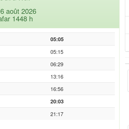
06 août 2026
afar 1448 h
05:05
05:15
06:29
13:16
16:56
20:03
21:17