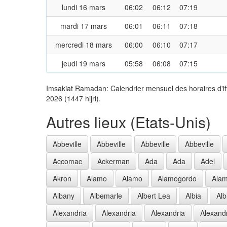
lundi 16 mars
06:02
06:12
07:19
mardi 17 mars
06:01
06:11
07:18
mercredi 18 mars
06:00
06:10
07:17
jeudi 19 mars
05:58
06:08
07:15
Imsakiat Ramadan: Calendrier mensuel des horaires d'if
2026 (1447 hijri).
Autres lieux (Etats-Unis)
Abbeville
Abbeville
Abbeville
Abbeville
Accomac
Ackerman
Ada
Ada
Adel
Akron
Alamo
Alamo
Alamogordo
Ala
Albany
Albemarle
Albert Lea
Albia
Alb
Alexandria
Alexandria
Alexandria
Alexand