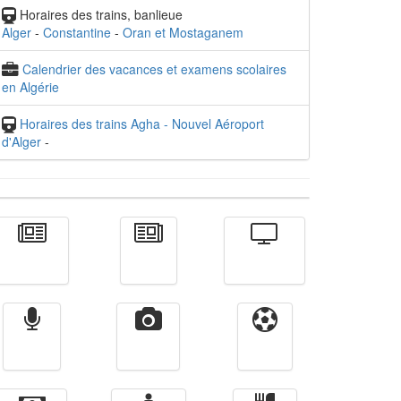
Horaires des trains, banlieue
Alger
-
Constantine
-
Oran et Mostaganem
Calendrier des vacances et examens scolaires
en Algérie
Horaires des trains Agha - Nouvel Aéroport
d'Alger
-
Actualité
الأخبار
Télévision
Radio
Vidéos
Sport