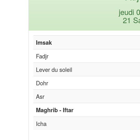
jeudi 
21 S
Imsak
Fadjr
Lever du soleil
Dohr
Asr
Maghrib - Iftar
Icha