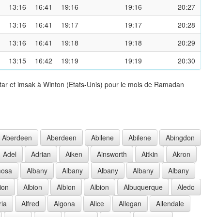
13:16
16:41
19:16
19:16
20:27
13:16
16:41
19:17
19:17
20:28
13:16
16:41
19:18
19:18
20:29
13:15
16:42
19:19
19:19
20:30
tar et imsak à Winton (Etats-Unis) pour le mois de Ramadan
Aberdeen
Aberdeen
Abilene
Abilene
Abingdon
Adel
Adrian
Aiken
Ainsworth
Aitkin
Akron
mosa
Albany
Albany
Albany
Albany
Albany
ion
Albion
Albion
Albion
Albuquerque
Aledo
ria
Alfred
Algona
Alice
Allegan
Allendale