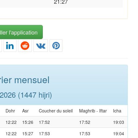
21:27
ler l'application
ier mensuel
026 (1447 hijri)
Dohr
Asr
Coucher du soleil
Maghrib
-
Iftar
Icha
12:22
15:26
17:52
17:52
19:03
12:22
15:27
17:53
17:53
19:04