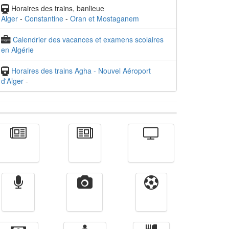
Horaires des trains, banlieue
Alger
-
Constantine
-
Oran et Mostaganem
Calendrier des vacances et examens scolaires
en Algérie
Horaires des trains Agha - Nouvel Aéroport
d'Alger
-
Actualité
الأخبار
Télévision
Radio
Vidéos
Sport