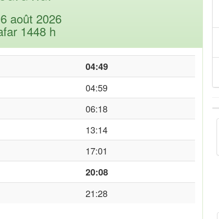
06 août 2026
afar 1448 h
04:49
04:59
06:18
13:14
17:01
20:08
21:28