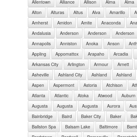
Allentown
Alliance
Allison
Alma
Alma
Alton
Alturas
Altus
Alva
Amarillo
A
Amherst
Amidon
Amite
Anaconda
Ana
Andalusia
Anderson
Anderson
Anderson
Annapolis
Anniston
Anoka
Anson
Ant
Appling
Appomattox
Arapaho
Arcadia
Arkansas City
Arlington
Armour
Arnett
Asheville
Ashland City
Ashland
Ashland
Aspen
Aspermont
Astoria
Atchison
At
Atlanta
Atlantic
Atoka
Atwood
Auburn
Augusta
Augusta
Augusta
Aurora
Aus
Bainbridge
Baird
Baker City
Baker
Bak
Ballston Spa
Balsam Lake
Baltimore
Bam
Bardstown
Bardwell
Barnesville
Barnstabl