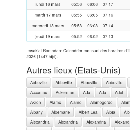
lundi 16 mars
05:56
06:06
07:17
mardi 17 mars
05:55
06:05
07:16
mercredi 18 mars
05:53
06:03
07:14
jeudi 19 mars
05:52
06:02
07:13
Imsakiat Ramadan: Calendrier mensuel des horaires d'if
2026 (1447 hijri).
Autres lieux (Etats-Unis)
Abbeville
Abbeville
Abbeville
Abbeville
Accomac
Ackerman
Ada
Ada
Adel
Akron
Alamo
Alamo
Alamogordo
Ala
Albany
Albemarle
Albert Lea
Albia
Alb
Alexandria
Alexandria
Alexandria
Alexand