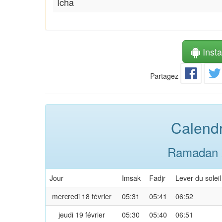
Icha
Instal
Partagez
Calendr
Ramadan 2
Jour
Imsak
Fadjr
Lever du soleil
mercredi 18 février
05:31
05:41
06:52
jeudi 19 février
05:30
05:40
06:51