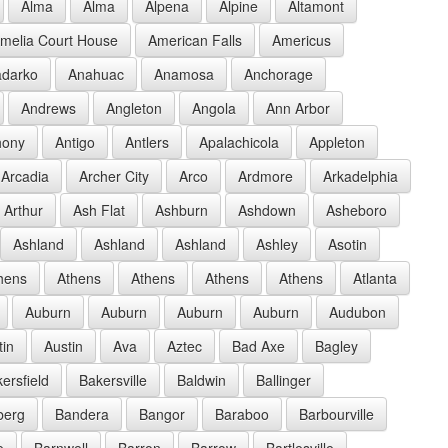
Alma
Alma
Alpena
Alpine
Altamont
melia Court House
American Falls
Americus
darko
Anahuac
Anamosa
Anchorage
Andrews
Angleton
Angola
Ann Arbor
hony
Antigo
Antlers
Apalachicola
Appleton
Arcadia
Archer City
Arco
Ardmore
Arkadelphia
Arthur
Ash Flat
Ashburn
Ashdown
Asheboro
Ashland
Ashland
Ashland
Ashley
Asotin
hens
Athens
Athens
Athens
Athens
Atlanta
Auburn
Auburn
Auburn
Auburn
Audubon
tin
Austin
Ava
Aztec
Bad Axe
Bagley
ersfield
Bakersville
Baldwin
Ballinger
berg
Bandera
Bangor
Baraboo
Barbourville
e
Barnwell
Barron
Barrow
Bartlesville