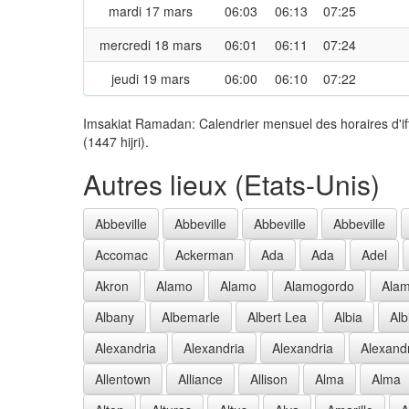
mardi 17 mars
06:03
06:13
07:25
mercredi 18 mars
06:01
06:11
07:24
jeudi 19 mars
06:00
06:10
07:22
Imsakiat Ramadan: Calendrier mensuel des horaires d'if
(1447 hijri).
Autres lieux (Etats-Unis)
Abbeville
Abbeville
Abbeville
Abbeville
Accomac
Ackerman
Ada
Ada
Adel
Akron
Alamo
Alamo
Alamogordo
Ala
Albany
Albemarle
Albert Lea
Albia
Alb
Alexandria
Alexandria
Alexandria
Alexand
Allentown
Alliance
Allison
Alma
Alma