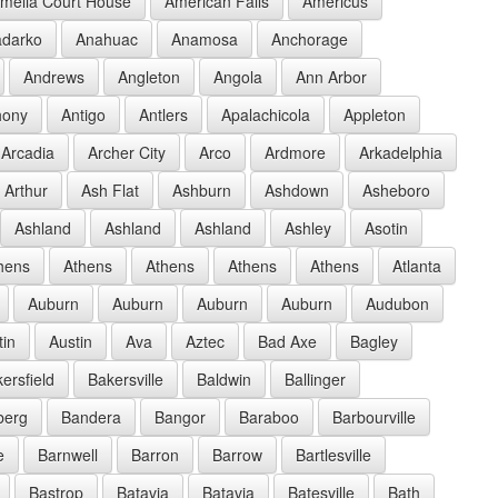
melia Court House
American Falls
Americus
darko
Anahuac
Anamosa
Anchorage
Andrews
Angleton
Angola
Ann Arbor
hony
Antigo
Antlers
Apalachicola
Appleton
Arcadia
Archer City
Arco
Ardmore
Arkadelphia
Arthur
Ash Flat
Ashburn
Ashdown
Asheboro
Ashland
Ashland
Ashland
Ashley
Asotin
hens
Athens
Athens
Athens
Athens
Atlanta
Auburn
Auburn
Auburn
Auburn
Audubon
tin
Austin
Ava
Aztec
Bad Axe
Bagley
ersfield
Bakersville
Baldwin
Ballinger
berg
Bandera
Bangor
Baraboo
Barbourville
e
Barnwell
Barron
Barrow
Bartlesville
Bastrop
Batavia
Batavia
Batesville
Bath