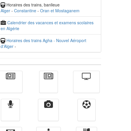
Horaires des trains, banlieue
Alger
-
Constantine
-
Oran et Mostaganem
Calendrier des vacances et examens scolaires
en Algérie
Horaires des trains Agha - Nouvel Aéroport
d'Alger
-
Actualité
الأخبار
Télévision
Radio
Vidéos
Sport