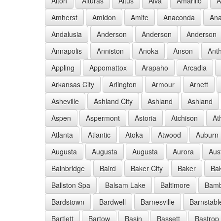
Alton
Alturas
Altus
Alva
Amarillo
A
Amherst
Amidon
Amite
Anaconda
Ana
Andalusia
Anderson
Anderson
Anderson
Annapolis
Anniston
Anoka
Anson
Ant
Appling
Appomattox
Arapaho
Arcadia
Arkansas City
Arlington
Armour
Arnett
Asheville
Ashland City
Ashland
Ashland
Aspen
Aspermont
Astoria
Atchison
At
Atlanta
Atlantic
Atoka
Atwood
Auburn
Augusta
Augusta
Augusta
Aurora
Aus
Bainbridge
Baird
Baker City
Baker
Bak
Ballston Spa
Balsam Lake
Baltimore
Bam
Bardstown
Bardwell
Barnesville
Barnstabl
Bartlett
Bartow
Basin
Bassett
Bastrop