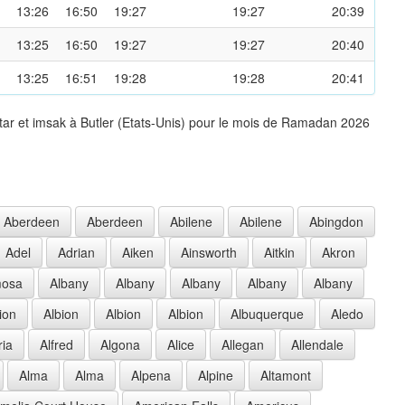
13:26
16:50
19:27
19:27
20:39
13:25
16:50
19:27
19:27
20:40
13:25
16:51
19:28
19:28
20:41
tar et imsak à Butler (Etats-Unis) pour le mois de Ramadan 2026
Aberdeen
Aberdeen
Abilene
Abilene
Abingdon
Adel
Adrian
Aiken
Ainsworth
Aitkin
Akron
mosa
Albany
Albany
Albany
Albany
Albany
ion
Albion
Albion
Albion
Albuquerque
Aledo
ria
Alfred
Algona
Alice
Allegan
Allendale
Alma
Alma
Alpena
Alpine
Altamont