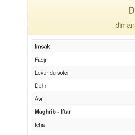
D
diman
Imsak
Fadjr
Lever du soleil
Dohr
Asr
Maghrib - Iftar
Icha