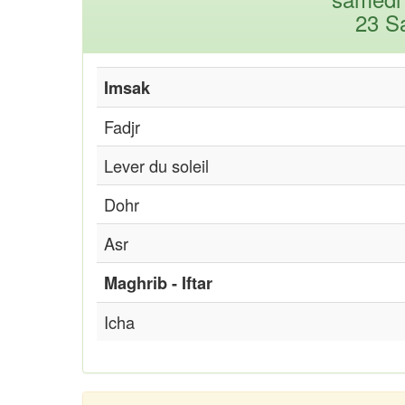
23 S
Imsak
Fadjr
Lever du soleil
Dohr
Asr
Maghrib - Iftar
Icha