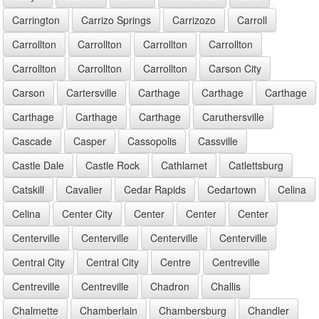
Carrington
Carrizo Springs
Carrizozo
Carroll
Carrollton
Carrollton
Carrollton
Carrollton
Carrollton
Carrollton
Carrollton
Carson City
Carson
Cartersville
Carthage
Carthage
Carthage
Carthage
Carthage
Carthage
Caruthersville
Cascade
Casper
Cassopolis
Cassville
Castle Dale
Castle Rock
Cathlamet
Catlettsburg
Catskill
Cavalier
Cedar Rapids
Cedartown
Celina
Celina
Center City
Center
Center
Center
Centerville
Centerville
Centerville
Centerville
Central City
Central City
Centre
Centreville
Centreville
Centreville
Chadron
Challis
Chalmette
Chamberlain
Chambersburg
Chandler