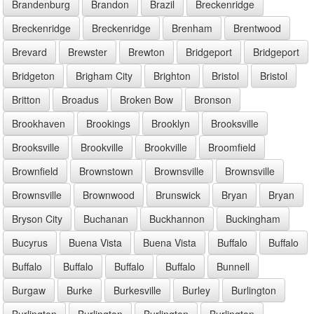
Brandenburg
Brandon
Brazil
Breckenridge
Breckenridge
Breckenridge
Brenham
Brentwood
Brevard
Brewster
Brewton
Bridgeport
Bridgeport
Bridgeton
Brigham City
Brighton
Bristol
Bristol
Britton
Broadus
Broken Bow
Bronson
Brookhaven
Brookings
Brooklyn
Brooksville
Brooksville
Brookville
Brookville
Broomfield
Brownfield
Brownstown
Brownsville
Brownsville
Brownsville
Brownwood
Brunswick
Bryan
Bryan
Bryson City
Buchanan
Buckhannon
Buckingham
Bucyrus
Buena Vista
Buena Vista
Buffalo
Buffalo
Buffalo
Buffalo
Buffalo
Buffalo
Bunnell
Burgaw
Burke
Burkesville
Burley
Burlington
Burlington
Burlington
Burlington
Burlington