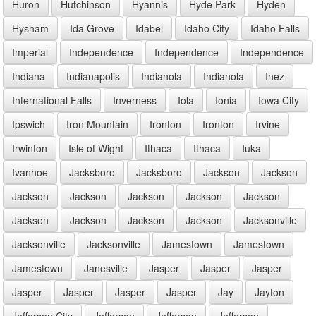
Huron
Hutchinson
Hyannis
Hyde Park
Hyden
Hysham
Ida Grove
Idabel
Idaho City
Idaho Falls
Imperial
Independence
Independence
Independence
Indiana
Indianapolis
Indianola
Indianola
Inez
International Falls
Inverness
Iola
Ionia
Iowa City
Ipswich
Iron Mountain
Ironton
Ironton
Irvine
Irwinton
Isle of Wight
Ithaca
Ithaca
Iuka
Ivanhoe
Jacksboro
Jacksboro
Jackson
Jackson
Jackson
Jackson
Jackson
Jackson
Jackson
Jackson
Jackson
Jackson
Jackson
Jacksonville
Jacksonville
Jacksonville
Jamestown
Jamestown
Jamestown
Janesville
Jasper
Jasper
Jasper
Jasper
Jasper
Jasper
Jasper
Jay
Jayton
Jefferson City
Jefferson
Jefferson
Jefferson