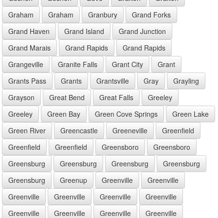
Graham
Graham
Granbury
Grand Forks
Grand Haven
Grand Island
Grand Junction
Grand Marais
Grand Rapids
Grand Rapids
Grangeville
Granite Falls
Grant City
Grant
Grants Pass
Grants
Grantsville
Gray
Grayling
Grayson
Great Bend
Great Falls
Greeley
Greeley
Green Bay
Green Cove Springs
Green Lake
Green River
Greencastle
Greeneville
Greenfield
Greenfield
Greenfield
Greensboro
Greensboro
Greensburg
Greensburg
Greensburg
Greensburg
Greensburg
Greenup
Greenville
Greenville
Greenville
Greenville
Greenville
Greenville
Greenville
Greenville
Greenville
Greenville