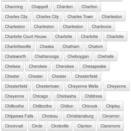
Channing
Chappell
Chardon
Chariton
Charles City
Charles City
Charles Town
Charleston
Charleston
Charleston
Charleston
Charlevoix
Charlotte Court House
Charlotte
Charlotte
Charlotte
Charlottesville
Chaska
Chatham
Chatom
Chatsworth
Chattanooga
Cheboygan
Chehalis
Chelsea
Cherokee
Cherokee
Chesapeake
Chester
Chester
Chester
Chesterfield
Chesterfield
Chestertown
Cheyenne Wells
Cheyenne
Cheyenne
Chicago
Chickasha
Childress
Chillicothe
Chillicothe
Chilton
Chinook
Chipley
Chippewa Falls
Choteau
Christiansburg
Cimarron
Cincinnati
Circle
Circleville
Clanton
Claremore