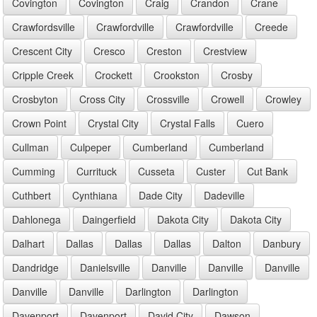
Covington
Covington
Craig
Crandon
Crane
Crawfordsville
Crawfordville
Crawfordville
Creede
Crescent City
Cresco
Creston
Crestview
Cripple Creek
Crockett
Crookston
Crosby
Crosbyton
Cross City
Crossville
Crowell
Crowley
Crown Point
Crystal City
Crystal Falls
Cuero
Cullman
Culpeper
Cumberland
Cumberland
Cumming
Currituck
Cusseta
Custer
Cut Bank
Cuthbert
Cynthiana
Dade City
Dadeville
Dahlonega
Daingerfield
Dakota City
Dakota City
Dalhart
Dallas
Dallas
Dallas
Dalton
Danbury
Dandridge
Danielsville
Danville
Danville
Danville
Danville
Danville
Darlington
Darlington
Davenport
Davenport
David City
Dawson