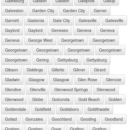
Galesburg
Gallatin
Gallatin
Gallipolis
Gallup
Galveston
Garden City
Garden City
Garner
Garnett
Gastonia
Gate City
Gatesville
Gatesville
Gaylord
Gaylord
Geneseo
Geneva
Geneva
Geneva
George West
Georgetown
Georgetown
Georgetown
Georgetown
Georgetown
Georgetown
Georgetown
Gering
Gettysburg
Gettysburg
Gibson
Giddings
Gillette
Gilmer
Girard
Gladwin
Glasgow
Glasgow
Glen Rose
Glencoe
Glendive
Glenville
Glenwood Springs
Glenwood
Glenwood
Globe
Golconda
Gold Beach
Golden
Goldendale
Goldfield
Goldsboro
Goldthwaite
Goliad
Gonzales
Goochland
Gooding
Goodland
Goshen
Goshen
Gove
Grafton
Grafton