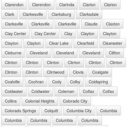
Clarendon
Clarendon
Clarinda
Clarion
Clarion
Clark
Clarkesville
Clarksburg
Clarksdale
Clarksville
Clarksville
Clarksville
Claude
Claxton
Clay Center
Clay Center
Clay
Clayton
Clayton
Clayton
Clayton
Clear Lake
Clearfield
Clearwater
Cleburne
Cleveland
Cleveland
Cleveland
Clifton
Clinton
Clinton
Clinton
Clinton
Clinton
Clinton
Clinton
Clinton
Clintwood
Clovis
Coalgate
Coalville
Cochran
Cody
Colby
Coldspring
Coldwater
Coldwater
Coleman
Colfax
Colfax
Collins
Colonial Heights
Colorado City
Colorado Springs
Colquitt
Columbia City
Columbia
Columbia
Columbia
Columbia
Columbia