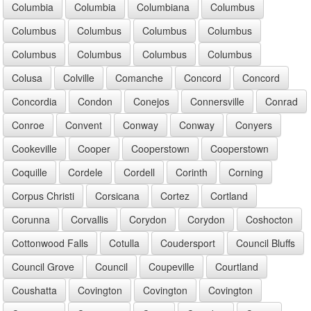
Columbia
Columbia
Columbiana
Columbus
Columbus
Columbus
Columbus
Columbus
Columbus
Columbus
Columbus
Columbus
Colusa
Colville
Comanche
Concord
Concord
Concordia
Condon
Conejos
Connersville
Conrad
Conroe
Convent
Conway
Conway
Conyers
Cookeville
Cooper
Cooperstown
Cooperstown
Coquille
Cordele
Cordell
Corinth
Corning
Corpus Christi
Corsicana
Cortez
Cortland
Corunna
Corvallis
Corydon
Corydon
Coshocton
Cottonwood Falls
Cotulla
Coudersport
Council Bluffs
Council Grove
Council
Coupeville
Courtland
Coushatta
Covington
Covington
Covington