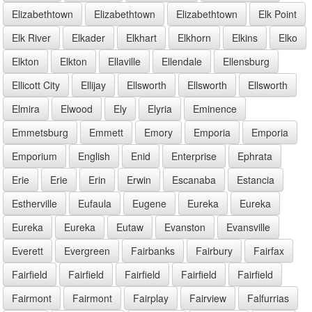
Elizabethtown
Elizabethtown
Elizabethtown
Elk Point
Elk River
Elkader
Elkhart
Elkhorn
Elkins
Elko
Elkton
Elkton
Ellaville
Ellendale
Ellensburg
Ellicott City
Ellijay
Ellsworth
Ellsworth
Ellsworth
Elmira
Elwood
Ely
Elyria
Eminence
Emmetsburg
Emmett
Emory
Emporia
Emporia
Emporium
English
Enid
Enterprise
Ephrata
Erie
Erie
Erin
Erwin
Escanaba
Estancia
Estherville
Eufaula
Eugene
Eureka
Eureka
Eureka
Eureka
Eutaw
Evanston
Evansville
Everett
Evergreen
Fairbanks
Fairbury
Fairfax
Fairfield
Fairfield
Fairfield
Fairfield
Fairfield
Fairmont
Fairmont
Fairplay
Fairview
Falfurrias