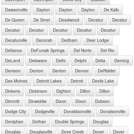
Dawsonville
Dayton
Dayton
Dayton
De Kalb
De Queen
De Smet
Deadwood
Decatur
Decatur
Decatur
Decatur
Decatur
Decatur
Decatur
Decaturville
Decorah
Dedham
Deer Lodge
Defiance
DeFuniak Springs
Del Norte
Del Rio
DeLand
Delaware
Delhi
Delphi
Delta
Deming
Denison
Denton
Denton
Denver
DeRidder
Des Moines
Detroit Lakes
Detroit
Devils Lake
Dickens
Dickinson
Dighton
Dillon
Dillon
Dimmitt
Dinwiddie
Dixon
Dixon
Dobson
Dodge City
Dodgeville
Donaldsonville
Donalsonville
Doniphan
Dothan
Double Springs
Douglas
Douglas
Douglasville
Dove Creek
Dover
Dover