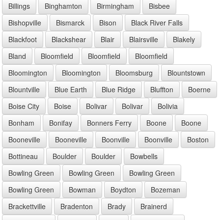
Billings
Binghamton
Birmingham
Bisbee
Bishopville
Bismarck
Bison
Black River Falls
Blackfoot
Blackshear
Blair
Blairsville
Blakely
Bland
Bloomfield
Bloomfield
Bloomfield
Bloomington
Bloomington
Bloomsburg
Blountstown
Blountville
Blue Earth
Blue Ridge
Bluffton
Boerne
Boise City
Boise
Bolivar
Bolivar
Bolivia
Bonham
Bonifay
Bonners Ferry
Boone
Boone
Booneville
Booneville
Boonville
Boonville
Boston
Bottineau
Boulder
Boulder
Bowbells
Bowling Green
Bowling Green
Bowling Green
Bowling Green
Bowman
Boydton
Bozeman
Brackettville
Bradenton
Brady
Brainerd