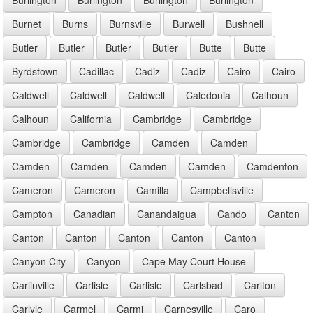
Burnet
Burns
Burnsville
Burwell
Bushnell
Butler
Butler
Butler
Butler
Butte
Butte
Byrdstown
Cadillac
Cadiz
Cadiz
Cairo
Cairo
Caldwell
Caldwell
Caldwell
Caledonia
Calhoun
Calhoun
California
Cambridge
Cambridge
Cambridge
Cambridge
Camden
Camden
Camden
Camden
Camden
Camden
Camdenton
Cameron
Cameron
Camilla
Campbellsville
Campton
Canadian
Canandaigua
Cando
Canton
Canton
Canton
Canton
Canton
Canton
Canyon City
Canyon
Cape May Court House
Carlinville
Carlisle
Carlisle
Carlsbad
Carlton
Carlyle
Carmel
Carmi
Carnesville
Caro