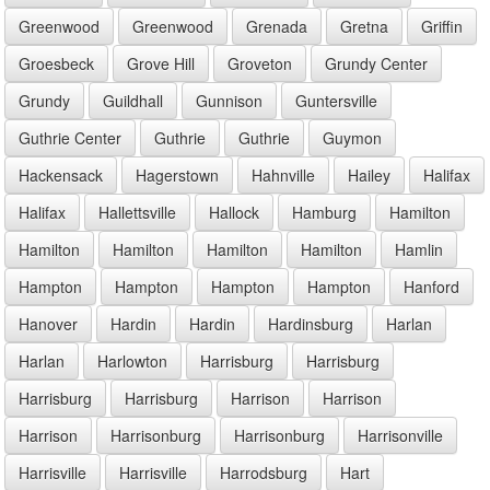
Greenwood
Greenwood
Grenada
Gretna
Griffin
Groesbeck
Grove Hill
Groveton
Grundy Center
Grundy
Guildhall
Gunnison
Guntersville
Guthrie Center
Guthrie
Guthrie
Guymon
Hackensack
Hagerstown
Hahnville
Hailey
Halifax
Halifax
Hallettsville
Hallock
Hamburg
Hamilton
Hamilton
Hamilton
Hamilton
Hamilton
Hamlin
Hampton
Hampton
Hampton
Hampton
Hanford
Hanover
Hardin
Hardin
Hardinsburg
Harlan
Harlan
Harlowton
Harrisburg
Harrisburg
Harrisburg
Harrisburg
Harrison
Harrison
Harrison
Harrisonburg
Harrisonburg
Harrisonville
Harrisville
Harrisville
Harrodsburg
Hart