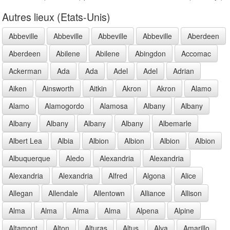
Autres lieux (Etats-Unis)
Abbeville
Abbeville
Abbeville
Abbeville
Aberdeen
Aberdeen
Abilene
Abilene
Abingdon
Accomac
Ackerman
Ada
Ada
Adel
Adel
Adrian
Aiken
Ainsworth
Aitkin
Akron
Akron
Alamo
Alamo
Alamogordo
Alamosa
Albany
Albany
Albany
Albany
Albany
Albany
Albemarle
Albert Lea
Albia
Albion
Albion
Albion
Albion
Albuquerque
Aledo
Alexandria
Alexandria
Alexandria
Alexandria
Alfred
Algona
Alice
Allegan
Allendale
Allentown
Alliance
Allison
Alma
Alma
Alma
Alma
Alpena
Alpine
Altamont
Alton
Alturas
Altus
Alva
Amarillo