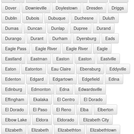
Dover
Downieville
Doylestown
Dresden
Driggs
Dublin
Dubois
Dubuque
Duchesne
Duluth
Dumas
Duncan
Dunlap
Dupree
Durand
Durango
Durant
Durham
Dyersburg
Eads
Eagle Pass
Eagle River
Eagle River
Eagle
Eastland
Eastman
Easton
Easton
Eastville
Eaton
Eatonton
Eau Claire
Ebensburg
Eddyville
Edenton
Edgard
Edgartown
Edgefield
Edina
Edinburg
Edmonton
Edna
Edwardsville
Effingham
Ekalaka
El Centro
El Dorado
El Dorado
El Paso
El Reno
Elba
Elberton
Elbow Lake
Eldora
Eldorado
Elizabeth City
Elizabeth
Elizabeth
Elizabethton
Elizabethtown