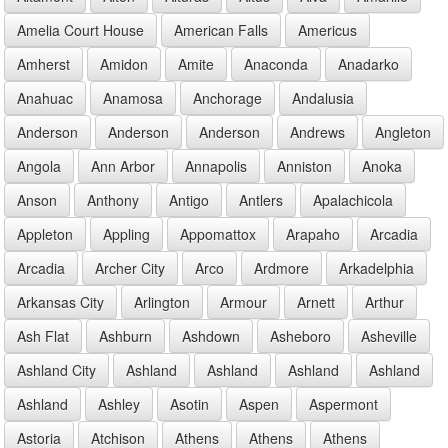
Amelia Court House
American Falls
Americus
Amherst
Amidon
Amite
Anaconda
Anadarko
Anahuac
Anamosa
Anchorage
Andalusia
Anderson
Anderson
Anderson
Andrews
Angleton
Angola
Ann Arbor
Annapolis
Anniston
Anoka
Anson
Anthony
Antigo
Antlers
Apalachicola
Appleton
Appling
Appomattox
Arapaho
Arcadia
Arcadia
Archer City
Arco
Ardmore
Arkadelphia
Arkansas City
Arlington
Armour
Arnett
Arthur
Ash Flat
Ashburn
Ashdown
Asheboro
Asheville
Ashland City
Ashland
Ashland
Ashland
Ashland
Ashland
Ashley
Asotin
Aspen
Aspermont
Astoria
Atchison
Athens
Athens
Athens