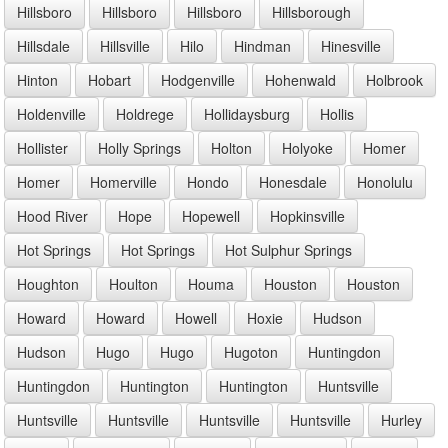
Hillsboro
Hillsboro
Hillsboro
Hillsborough
Hillsdale
Hillsville
Hilo
Hindman
Hinesville
Hinton
Hobart
Hodgenville
Hohenwald
Holbrook
Holdenville
Holdrege
Hollidaysburg
Hollis
Hollister
Holly Springs
Holton
Holyoke
Homer
Homer
Homerville
Hondo
Honesdale
Honolulu
Hood River
Hope
Hopewell
Hopkinsville
Hot Springs
Hot Springs
Hot Sulphur Springs
Houghton
Houlton
Houma
Houston
Houston
Howard
Howard
Howell
Hoxie
Hudson
Hudson
Hugo
Hugo
Hugoton
Huntingdon
Huntingdon
Huntington
Huntington
Huntsville
Huntsville
Huntsville
Huntsville
Huntsville
Hurley