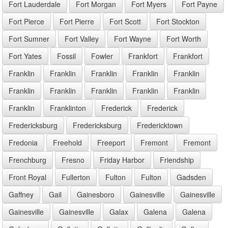
Fort Lauderdale
Fort Morgan
Fort Myers
Fort Payne
Fort Pierce
Fort Pierre
Fort Scott
Fort Stockton
Fort Sumner
Fort Valley
Fort Wayne
Fort Worth
Fort Yates
Fossil
Fowler
Frankfort
Frankfort
Franklin
Franklin
Franklin
Franklin
Franklin
Franklin
Franklin
Franklin
Franklin
Franklin
Franklin
Franklinton
Frederick
Frederick
Fredericksburg
Fredericksburg
Fredericktown
Fredonia
Freehold
Freeport
Fremont
Fremont
Frenchburg
Fresno
Friday Harbor
Friendship
Front Royal
Fullerton
Fulton
Fulton
Gadsden
Gaffney
Gail
Gainesboro
Gainesville
Gainesville
Gainesville
Gainesville
Galax
Galena
Galena