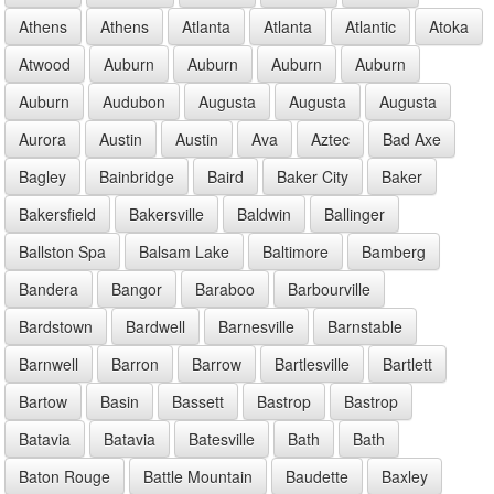
Athens
Athens
Atlanta
Atlanta
Atlantic
Atoka
Atwood
Auburn
Auburn
Auburn
Auburn
Auburn
Audubon
Augusta
Augusta
Augusta
Aurora
Austin
Austin
Ava
Aztec
Bad Axe
Bagley
Bainbridge
Baird
Baker City
Baker
Bakersfield
Bakersville
Baldwin
Ballinger
Ballston Spa
Balsam Lake
Baltimore
Bamberg
Bandera
Bangor
Baraboo
Barbourville
Bardstown
Bardwell
Barnesville
Barnstable
Barnwell
Barron
Barrow
Bartlesville
Bartlett
Bartow
Basin
Bassett
Bastrop
Bastrop
Batavia
Batavia
Batesville
Bath
Bath
Baton Rouge
Battle Mountain
Baudette
Baxley