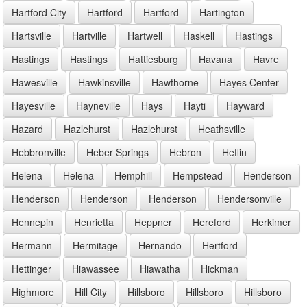
Hartford City
Hartford
Hartford
Hartington
Hartsville
Hartville
Hartwell
Haskell
Hastings
Hastings
Hastings
Hattiesburg
Havana
Havre
Hawesville
Hawkinsville
Hawthorne
Hayes Center
Hayesville
Hayneville
Hays
Hayti
Hayward
Hazard
Hazlehurst
Hazlehurst
Heathsville
Hebbronville
Heber Springs
Hebron
Heflin
Helena
Helena
Hemphill
Hempstead
Henderson
Henderson
Henderson
Henderson
Hendersonville
Hennepin
Henrietta
Heppner
Hereford
Herkimer
Hermann
Hermitage
Hernando
Hertford
Hettinger
Hiawassee
Hiawatha
Hickman
Highmore
Hill City
Hillsboro
Hillsboro
Hillsboro