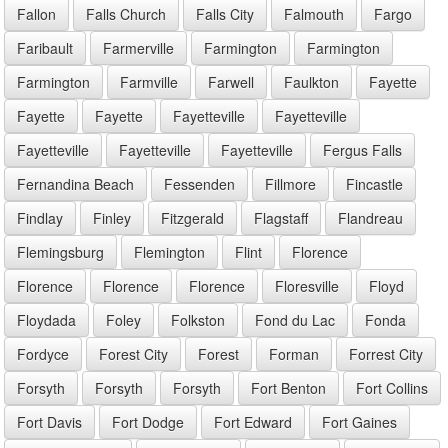
Fallon
Falls Church
Falls City
Falmouth
Fargo
Faribault
Farmerville
Farmington
Farmington
Farmington
Farmville
Farwell
Faulkton
Fayette
Fayette
Fayette
Fayetteville
Fayetteville
Fayetteville
Fayetteville
Fayetteville
Fergus Falls
Fernandina Beach
Fessenden
Fillmore
Fincastle
Findlay
Finley
Fitzgerald
Flagstaff
Flandreau
Flemingsburg
Flemington
Flint
Florence
Florence
Florence
Florence
Floresville
Floyd
Floydada
Foley
Folkston
Fond du Lac
Fonda
Fordyce
Forest City
Forest
Forman
Forrest City
Forsyth
Forsyth
Forsyth
Fort Benton
Fort Collins
Fort Davis
Fort Dodge
Fort Edward
Fort Gaines