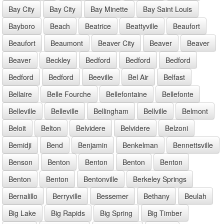
Bay City
Bay City
Bay Minette
Bay Saint Louis
Bayboro
Beach
Beatrice
Beattyville
Beaufort
Beaufort
Beaumont
Beaver City
Beaver
Beaver
Beaver
Beckley
Bedford
Bedford
Bedford
Bedford
Bedford
Beeville
Bel Air
Belfast
Bellaire
Belle Fourche
Bellefontaine
Bellefonte
Belleville
Belleville
Bellingham
Bellville
Belmont
Beloit
Belton
Belvidere
Belvidere
Belzoni
Bemidji
Bend
Benjamin
Benkelman
Bennettsville
Benson
Benton
Benton
Benton
Benton
Benton
Benton
Bentonville
Berkeley Springs
Bernalillo
Berryville
Bessemer
Bethany
Beulah
Big Lake
Big Rapids
Big Spring
Big Timber