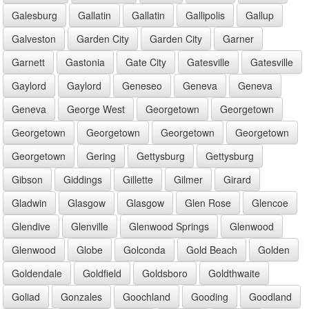
Galesburg
Gallatin
Gallatin
Gallipolis
Gallup
Galveston
Garden City
Garden City
Garner
Garnett
Gastonia
Gate City
Gatesville
Gatesville
Gaylord
Gaylord
Geneseo
Geneva
Geneva
Geneva
George West
Georgetown
Georgetown
Georgetown
Georgetown
Georgetown
Georgetown
Georgetown
Gering
Gettysburg
Gettysburg
Gibson
Giddings
Gillette
Gilmer
Girard
Gladwin
Glasgow
Glasgow
Glen Rose
Glencoe
Glendive
Glenville
Glenwood Springs
Glenwood
Glenwood
Globe
Golconda
Gold Beach
Golden
Goldendale
Goldfield
Goldsboro
Goldthwaite
Goliad
Gonzales
Goochland
Gooding
Goodland