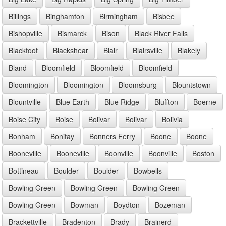
Billings
Binghamton
Birmingham
Bisbee
Bishopville
Bismarck
Bison
Black River Falls
Blackfoot
Blackshear
Blair
Blairsville
Blakely
Bland
Bloomfield
Bloomfield
Bloomfield
Bloomington
Bloomington
Bloomsburg
Blountstown
Blountville
Blue Earth
Blue Ridge
Bluffton
Boerne
Boise City
Boise
Bolivar
Bolivar
Bolivia
Bonham
Bonifay
Bonners Ferry
Boone
Boone
Booneville
Booneville
Boonville
Boonville
Boston
Bottineau
Boulder
Boulder
Bowbells
Bowling Green
Bowling Green
Bowling Green
Bowling Green
Bowman
Boydton
Bozeman
Brackettville
Bradenton
Brady
Brainerd