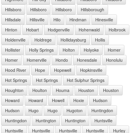
Hillsboro
Hillsboro
Hillsboro
Hillsborough
Hillsdale
Hillsville
Hilo
Hindman
Hinesville
Hinton
Hobart
Hodgenville
Hohenwald
Holbrook
Holdenville
Holdrege
Hollidaysburg
Hollis
Hollister
Holly Springs
Holton
Holyoke
Homer
Homer
Homerville
Hondo
Honesdale
Honolulu
Hood River
Hope
Hopewell
Hopkinsville
Hot Springs
Hot Springs
Hot Sulphur Springs
Houghton
Houlton
Houma
Houston
Houston
Howard
Howard
Howell
Hoxie
Hudson
Hudson
Hugo
Hugo
Hugoton
Huntingdon
Huntingdon
Huntington
Huntington
Huntsville
Huntsville
Huntsville
Huntsville
Huntsville
Hurley