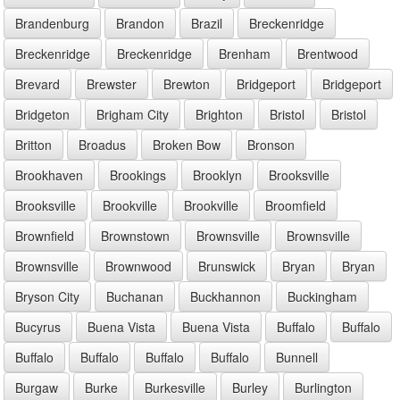
Brandenburg
Brandon
Brazil
Breckenridge
Breckenridge
Breckenridge
Brenham
Brentwood
Brevard
Brewster
Brewton
Bridgeport
Bridgeport
Bridgeton
Brigham City
Brighton
Bristol
Bristol
Britton
Broadus
Broken Bow
Bronson
Brookhaven
Brookings
Brooklyn
Brooksville
Brooksville
Brookville
Brookville
Broomfield
Brownfield
Brownstown
Brownsville
Brownsville
Brownsville
Brownwood
Brunswick
Bryan
Bryan
Bryson City
Buchanan
Buckhannon
Buckingham
Bucyrus
Buena Vista
Buena Vista
Buffalo
Buffalo
Buffalo
Buffalo
Buffalo
Buffalo
Bunnell
Burgaw
Burke
Burkesville
Burley
Burlington