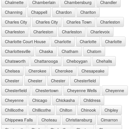
Chalmette
Chamberlain
Chambersburg
Chandler
Channing
Chappell
Chardon
Chariton
Charles City
Charles City
Charles Town
Charleston
Charleston
Charleston
Charleston
Charlevoix
Charlotte Court House
Charlotte
Charlotte
Charlotte
Charlottesville
Chaska
Chatham
Chatom
Chatsworth
Chattanooga
Cheboygan
Chehalis
Chelsea
Cherokee
Cherokee
Chesapeake
Chester
Chester
Chester
Chesterfield
Chesterfield
Chestertown
Cheyenne Wells
Cheyenne
Cheyenne
Chicago
Chickasha
Childress
Chillicothe
Chillicothe
Chilton
Chinook
Chipley
Chippewa Falls
Choteau
Christiansburg
Cimarron