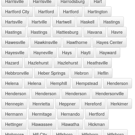
Harrisville
Harrisville
Harrodsburg
Hart
Hartford City
Hartford
Hartford
Hartington
Hartsville
Hartville
Hartwell
Haskell
Hastings
Hastings
Hastings
Hattiesburg
Havana
Havre
Hawesville
Hawkinsville
Hawthorne
Hayes Center
Hayesville
Hayneville
Hays
Hayti
Hayward
Hazard
Hazlehurst
Hazlehurst
Heathsville
Hebbronville
Heber Springs
Hebron
Heflin
Helena
Helena
Hemphill
Hempstead
Henderson
Henderson
Henderson
Henderson
Hendersonville
Hennepin
Henrietta
Heppner
Hereford
Herkimer
Hermann
Hermitage
Hernando
Hertford
Hettinger
Hiawassee
Hiawatha
Hickman
Highmore
Hill City
Hillsboro
Hillsboro
Hillsboro