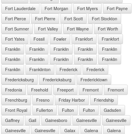
Fort Lauderdale
Fort Morgan
Fort Myers
Fort Payne
Fort Pierce
Fort Pierre
Fort Scott
Fort Stockton
Fort Sumner
Fort Valley
Fort Wayne
Fort Worth
Fort Yates
Fossil
Fowler
Frankfort
Frankfort
Franklin
Franklin
Franklin
Franklin
Franklin
Franklin
Franklin
Franklin
Franklin
Franklin
Franklin
Franklinton
Frederick
Frederick
Fredericksburg
Fredericksburg
Fredericktown
Fredonia
Freehold
Freeport
Fremont
Fremont
Frenchburg
Fresno
Friday Harbor
Friendship
Front Royal
Fullerton
Fulton
Fulton
Gadsden
Gaffney
Gail
Gainesboro
Gainesville
Gainesville
Gainesville
Gainesville
Galax
Galena
Galena