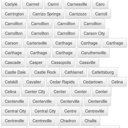
Carlyle
Carmel
Carmi
Carnesville
Caro
Carrington
Carrizo Springs
Carrizozo
Carroll
Carrollton
Carrollton
Carrollton
Carrollton
Carrollton
Carrollton
Carrollton
Carson City
Carson
Cartersville
Carthage
Carthage
Carthage
Carthage
Carthage
Carthage
Caruthersville
Cascade
Casper
Cassopolis
Cassville
Castle Dale
Castle Rock
Cathlamet
Catlettsburg
Catskill
Cavalier
Cedar Rapids
Cedartown
Celina
Celina
Center City
Center
Center
Center
Centerville
Centerville
Centerville
Centerville
Central City
Central City
Centre
Centreville
Centreville
Centreville
Chadron
Challis