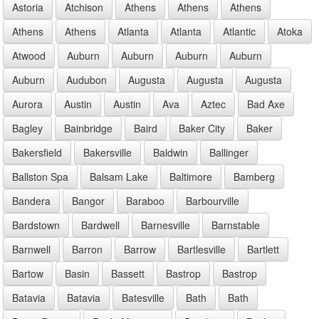
Astoria
Atchison
Athens
Athens
Athens
Athens
Athens
Atlanta
Atlanta
Atlantic
Atoka
Atwood
Auburn
Auburn
Auburn
Auburn
Auburn
Audubon
Augusta
Augusta
Augusta
Aurora
Austin
Austin
Ava
Aztec
Bad Axe
Bagley
Bainbridge
Baird
Baker City
Baker
Bakersfield
Bakersville
Baldwin
Ballinger
Ballston Spa
Balsam Lake
Baltimore
Bamberg
Bandera
Bangor
Baraboo
Barbourville
Bardstown
Bardwell
Barnesville
Barnstable
Barnwell
Barron
Barrow
Bartlesville
Bartlett
Bartow
Basin
Bassett
Bastrop
Bastrop
Batavia
Batavia
Batesville
Bath
Bath