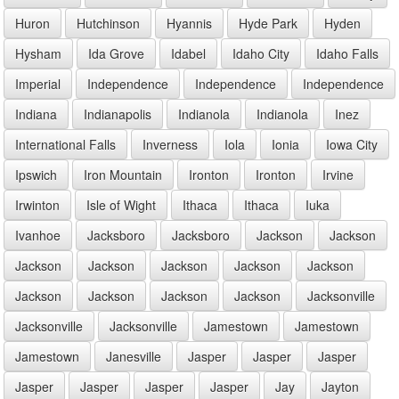
Huron
Hutchinson
Hyannis
Hyde Park
Hyden
Hysham
Ida Grove
Idabel
Idaho City
Idaho Falls
Imperial
Independence
Independence
Independence
Indiana
Indianapolis
Indianola
Indianola
Inez
International Falls
Inverness
Iola
Ionia
Iowa City
Ipswich
Iron Mountain
Ironton
Ironton
Irvine
Irwinton
Isle of Wight
Ithaca
Ithaca
Iuka
Ivanhoe
Jacksboro
Jacksboro
Jackson
Jackson
Jackson
Jackson
Jackson
Jackson
Jackson
Jackson
Jackson
Jackson
Jackson
Jacksonville
Jacksonville
Jacksonville
Jamestown
Jamestown
Jamestown
Janesville
Jasper
Jasper
Jasper
Jasper
Jasper
Jasper
Jasper
Jay
Jayton