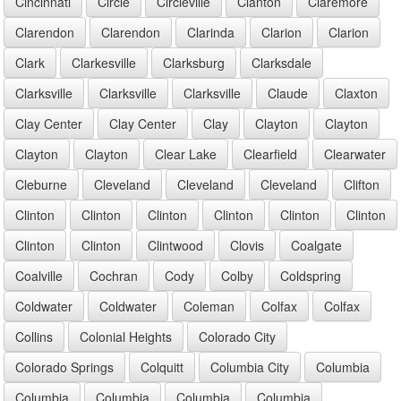
Cincinnati
Circle
Circleville
Clanton
Claremore
Clarendon
Clarendon
Clarinda
Clarion
Clarion
Clark
Clarkesville
Clarksburg
Clarksdale
Clarksville
Clarksville
Clarksville
Claude
Claxton
Clay Center
Clay Center
Clay
Clayton
Clayton
Clayton
Clayton
Clear Lake
Clearfield
Clearwater
Cleburne
Cleveland
Cleveland
Cleveland
Clifton
Clinton
Clinton
Clinton
Clinton
Clinton
Clinton
Clinton
Clinton
Clintwood
Clovis
Coalgate
Coalville
Cochran
Cody
Colby
Coldspring
Coldwater
Coldwater
Coleman
Colfax
Colfax
Collins
Colonial Heights
Colorado City
Colorado Springs
Colquitt
Columbia City
Columbia
Columbia
Columbia
Columbia
Columbia