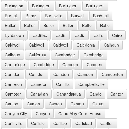
Burlington
Burlington
Burlington
Burlington
Burnet
Burns
Burnsville
Burwell
Bushnell
Butler
Butler
Butler
Butler
Butte
Butte
Byrdstown
Cadillac
Cadiz
Cadiz
Cairo
Cairo
Caldwell
Caldwell
Caldwell
Caledonia
Calhoun
Calhoun
California
Cambridge
Cambridge
Cambridge
Cambridge
Camden
Camden
Camden
Camden
Camden
Camden
Camdenton
Cameron
Cameron
Camilla
Campbellsville
Campton
Canadian
Canandaigua
Cando
Canton
Canton
Canton
Canton
Canton
Canton
Canyon City
Canyon
Cape May Court House
Carlinville
Carlisle
Carlisle
Carlsbad
Carlton