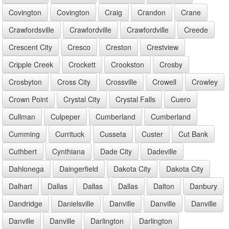
Covington
Covington
Craig
Crandon
Crane
Crawfordsville
Crawfordville
Crawfordville
Creede
Crescent City
Cresco
Creston
Crestview
Cripple Creek
Crockett
Crookston
Crosby
Crosbyton
Cross City
Crossville
Crowell
Crowley
Crown Point
Crystal City
Crystal Falls
Cuero
Cullman
Culpeper
Cumberland
Cumberland
Cumming
Currituck
Cusseta
Custer
Cut Bank
Cuthbert
Cynthiana
Dade City
Dadeville
Dahlonega
Daingerfield
Dakota City
Dakota City
Dalhart
Dallas
Dallas
Dallas
Dalton
Danbury
Dandridge
Danielsville
Danville
Danville
Danville
Danville
Danville
Darlington
Darlington