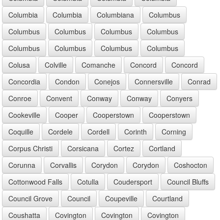
Columbia
Columbia
Columbiana
Columbus
Columbus
Columbus
Columbus
Columbus
Columbus
Columbus
Columbus
Columbus
Colusa
Colville
Comanche
Concord
Concord
Concordia
Condon
Conejos
Connersville
Conrad
Conroe
Convent
Conway
Conway
Conyers
Cookeville
Cooper
Cooperstown
Cooperstown
Coquille
Cordele
Cordell
Corinth
Corning
Corpus Christi
Corsicana
Cortez
Cortland
Corunna
Corvallis
Corydon
Corydon
Coshocton
Cottonwood Falls
Cotulla
Coudersport
Council Bluffs
Council Grove
Council
Coupeville
Courtland
Coushatta
Covington
Covington
Covington