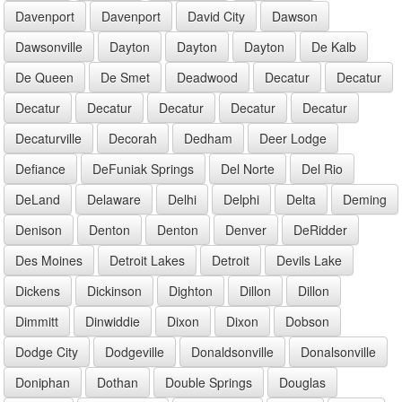
Davenport
Davenport
David City
Dawson
Dawsonville
Dayton
Dayton
Dayton
De Kalb
De Queen
De Smet
Deadwood
Decatur
Decatur
Decatur
Decatur
Decatur
Decatur
Decatur
Decaturville
Decorah
Dedham
Deer Lodge
Defiance
DeFuniak Springs
Del Norte
Del Rio
DeLand
Delaware
Delhi
Delphi
Delta
Deming
Denison
Denton
Denton
Denver
DeRidder
Des Moines
Detroit Lakes
Detroit
Devils Lake
Dickens
Dickinson
Dighton
Dillon
Dillon
Dimmitt
Dinwiddie
Dixon
Dixon
Dobson
Dodge City
Dodgeville
Donaldsonville
Donalsonville
Doniphan
Dothan
Double Springs
Douglas