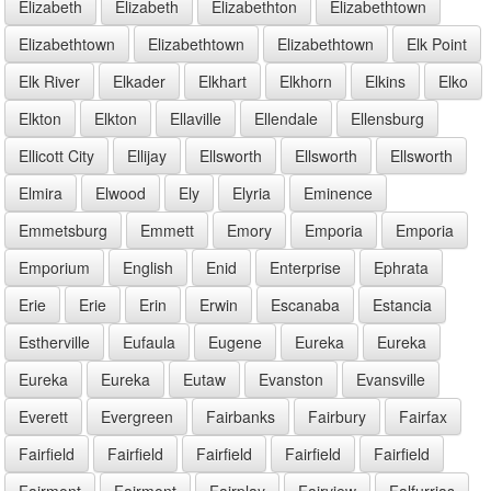
Elizabeth
Elizabeth
Elizabethton
Elizabethtown
Elizabethtown
Elizabethtown
Elizabethtown
Elk Point
Elk River
Elkader
Elkhart
Elkhorn
Elkins
Elko
Elkton
Elkton
Ellaville
Ellendale
Ellensburg
Ellicott City
Ellijay
Ellsworth
Ellsworth
Ellsworth
Elmira
Elwood
Ely
Elyria
Eminence
Emmetsburg
Emmett
Emory
Emporia
Emporia
Emporium
English
Enid
Enterprise
Ephrata
Erie
Erie
Erin
Erwin
Escanaba
Estancia
Estherville
Eufaula
Eugene
Eureka
Eureka
Eureka
Eureka
Eutaw
Evanston
Evansville
Everett
Evergreen
Fairbanks
Fairbury
Fairfax
Fairfield
Fairfield
Fairfield
Fairfield
Fairfield
Fairmont
Fairmont
Fairplay
Fairview
Falfurrias