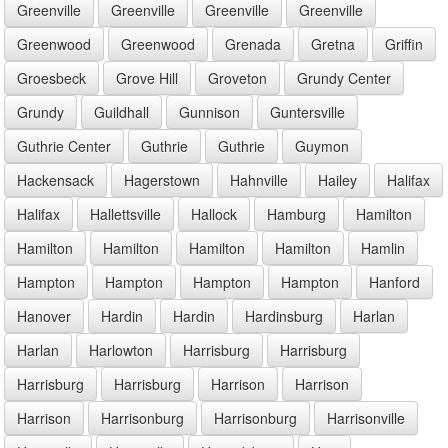
Greenville
Greenville
Greenville
Greenville
Greenwood
Greenwood
Grenada
Gretna
Griffin
Groesbeck
Grove Hill
Groveton
Grundy Center
Grundy
Guildhall
Gunnison
Guntersville
Guthrie Center
Guthrie
Guthrie
Guymon
Hackensack
Hagerstown
Hahnville
Hailey
Halifax
Halifax
Hallettsville
Hallock
Hamburg
Hamilton
Hamilton
Hamilton
Hamilton
Hamilton
Hamlin
Hampton
Hampton
Hampton
Hampton
Hanford
Hanover
Hardin
Hardin
Hardinsburg
Harlan
Harlan
Harlowton
Harrisburg
Harrisburg
Harrisburg
Harrisburg
Harrison
Harrison
Harrison
Harrisonburg
Harrisonburg
Harrisonville