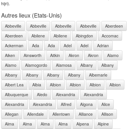
hijri).
Autres lieux (Etats-Unis)
Abbeville
Abbeville
Abbeville
Abbeville
Aberdeen
Aberdeen
Abilene
Abilene
Abingdon
Accomac
Ackerman
Ada
Ada
Adel
Adel
Adrian
Aiken
Ainsworth
Aitkin
Akron
Akron
Alamo
Alamo
Alamogordo
Alamosa
Albany
Albany
Albany
Albany
Albany
Albany
Albemarle
Albert Lea
Albia
Albion
Albion
Albion
Albion
Albuquerque
Aledo
Alexandria
Alexandria
Alexandria
Alexandria
Alfred
Algona
Alice
Allegan
Allendale
Allentown
Alliance
Allison
Alma
Alma
Alma
Alma
Alpena
Alpine