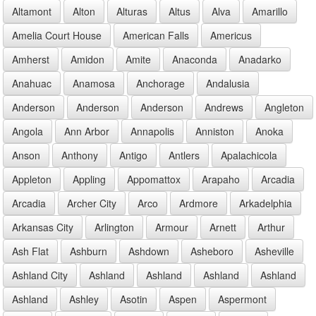
Altamont
Alton
Alturas
Altus
Alva
Amarillo
Amelia Court House
American Falls
Americus
Amherst
Amidon
Amite
Anaconda
Anadarko
Anahuac
Anamosa
Anchorage
Andalusia
Anderson
Anderson
Anderson
Andrews
Angleton
Angola
Ann Arbor
Annapolis
Anniston
Anoka
Anson
Anthony
Antigo
Antlers
Apalachicola
Appleton
Appling
Appomattox
Arapaho
Arcadia
Arcadia
Archer City
Arco
Ardmore
Arkadelphia
Arkansas City
Arlington
Armour
Arnett
Arthur
Ash Flat
Ashburn
Ashdown
Asheboro
Asheville
Ashland City
Ashland
Ashland
Ashland
Ashland
Ashland
Ashley
Asotin
Aspen
Aspermont