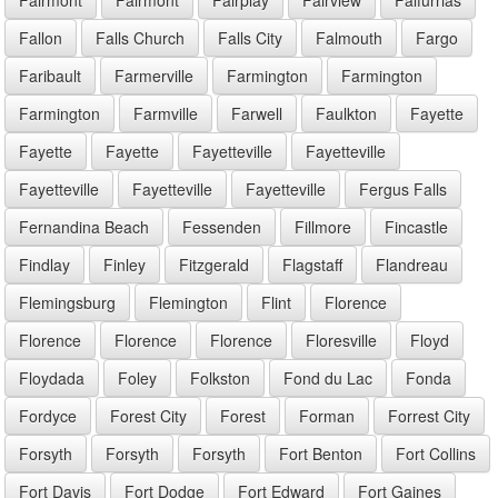
Fallon
Falls Church
Falls City
Falmouth
Fargo
Faribault
Farmerville
Farmington
Farmington
Farmington
Farmville
Farwell
Faulkton
Fayette
Fayette
Fayette
Fayetteville
Fayetteville
Fayetteville
Fayetteville
Fayetteville
Fergus Falls
Fernandina Beach
Fessenden
Fillmore
Fincastle
Findlay
Finley
Fitzgerald
Flagstaff
Flandreau
Flemingsburg
Flemington
Flint
Florence
Florence
Florence
Florence
Floresville
Floyd
Floydada
Foley
Folkston
Fond du Lac
Fonda
Fordyce
Forest City
Forest
Forman
Forrest City
Forsyth
Forsyth
Forsyth
Fort Benton
Fort Collins
Fort Davis
Fort Dodge
Fort Edward
Fort Gaines