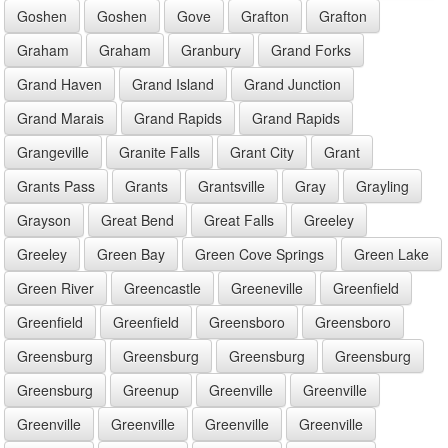
Goshen
Goshen
Gove
Grafton
Grafton
Graham
Graham
Granbury
Grand Forks
Grand Haven
Grand Island
Grand Junction
Grand Marais
Grand Rapids
Grand Rapids
Grangeville
Granite Falls
Grant City
Grant
Grants Pass
Grants
Grantsville
Gray
Grayling
Grayson
Great Bend
Great Falls
Greeley
Greeley
Green Bay
Green Cove Springs
Green Lake
Green River
Greencastle
Greeneville
Greenfield
Greenfield
Greenfield
Greensboro
Greensboro
Greensburg
Greensburg
Greensburg
Greensburg
Greensburg
Greenup
Greenville
Greenville
Greenville
Greenville
Greenville
Greenville