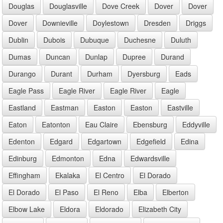
Douglas
Douglasville
Dove Creek
Dover
Dover
Dover
Downieville
Doylestown
Dresden
Driggs
Dublin
Dubois
Dubuque
Duchesne
Duluth
Dumas
Duncan
Dunlap
Dupree
Durand
Durango
Durant
Durham
Dyersburg
Eads
Eagle Pass
Eagle River
Eagle River
Eagle
Eastland
Eastman
Easton
Easton
Eastville
Eaton
Eatonton
Eau Claire
Ebensburg
Eddyville
Edenton
Edgard
Edgartown
Edgefield
Edina
Edinburg
Edmonton
Edna
Edwardsville
Effingham
Ekalaka
El Centro
El Dorado
El Dorado
El Paso
El Reno
Elba
Elberton
Elbow Lake
Eldora
Eldorado
Elizabeth City