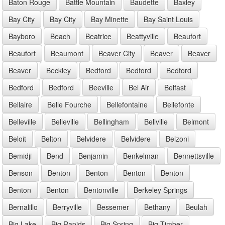
Baton Rouge
Battle Mountain
Baudette
Baxley
Bay City
Bay City
Bay Minette
Bay Saint Louis
Bayboro
Beach
Beatrice
Beattyville
Beaufort
Beaufort
Beaumont
Beaver City
Beaver
Beaver
Beaver
Beckley
Bedford
Bedford
Bedford
Bedford
Bedford
Beeville
Bel Air
Belfast
Bellaire
Belle Fourche
Bellefontaine
Bellefonte
Belleville
Belleville
Bellingham
Bellville
Belmont
Beloit
Belton
Belvidere
Belvidere
Belzoni
Bemidji
Bend
Benjamin
Benkelman
Bennettsville
Benson
Benton
Benton
Benton
Benton
Benton
Benton
Bentonville
Berkeley Springs
Bernalillo
Berryville
Bessemer
Bethany
Beulah
Big Lake
Big Rapids
Big Spring
Big Timber