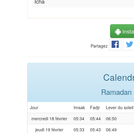
Icha
Instal
Partagez
Calendr
Ramadan 2
Jour
Imsak
Fadjr
Lever du soleil
mercredi 18 février
05:34
05:44
06:50
jeudi 19 février
05:33
05:43
06:49