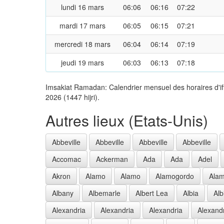
lundi 16 mars
06:06
06:16
07:22
mardi 17 mars
06:05
06:15
07:21
mercredi 18 mars
06:04
06:14
07:19
jeudi 19 mars
06:03
06:13
07:18
Imsakiat Ramadan: Calendrier mensuel des horaires d'i
2026 (1447 hijri).
Autres lieux (Etats-Unis)
Abbeville
Abbeville
Abbeville
Abbeville
Accomac
Ackerman
Ada
Ada
Adel
Akron
Alamo
Alamo
Alamogordo
Ala
Albany
Albemarle
Albert Lea
Albia
Alb
Alexandria
Alexandria
Alexandria
Alexand