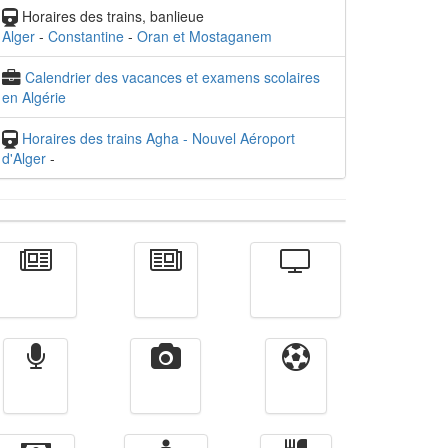
Horaires des trains, banlieue
Alger
-
Constantine
-
Oran et Mostaganem
Calendrier des vacances et examens scolaires
en Algérie
Horaires des trains Agha - Nouvel Aéroport
d'Alger
-
Actualité
الأخبار
Télévision
Radio
Vidéos
Sport