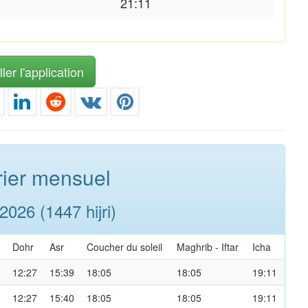
21:11
ler l'application
ier mensuel
026 (1447 hijri)
Dohr
Asr
Coucher du soleil
Maghrib
-
Iftar
Icha
12:27
15:39
18:05
18:05
19:11
12:27
15:40
18:05
18:05
19:11