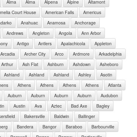
Alma
Alma
Alpena
Alpine
Altamont
melia Court House
American Falls
Americus
darko
Anahuac
Anamosa
Anchorage
Andrews
Angleton
Angola
Ann Arbor
hony
Antigo
Antlers
Apalachicola
Appleton
Arcadia
Archer City
Arco
Ardmore
Arkadelphia
Arthur
Ash Flat
Ashburn
Ashdown
Asheboro
Ashland
Ashland
Ashland
Ashley
Asotin
hens
Athens
Athens
Athens
Athens
Atlanta
Auburn
Auburn
Auburn
Auburn
Audubon
tin
Austin
Ava
Aztec
Bad Axe
Bagley
ersfield
Bakersville
Baldwin
Ballinger
berg
Bandera
Bangor
Baraboo
Barbourville
e
Barnwell
Barron
Barrow
Bartlesville