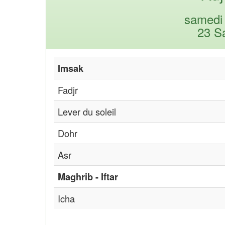
samedi 
23 S
Imsak
Fadjr
Lever du soleil
Dohr
Asr
Maghrib - Iftar
Icha