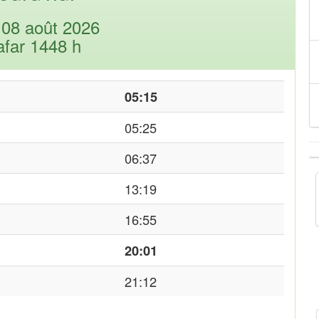
08 août 2026
afar 1448 h
05:15
05:25
06:37
13:19
16:55
20:01
21:12