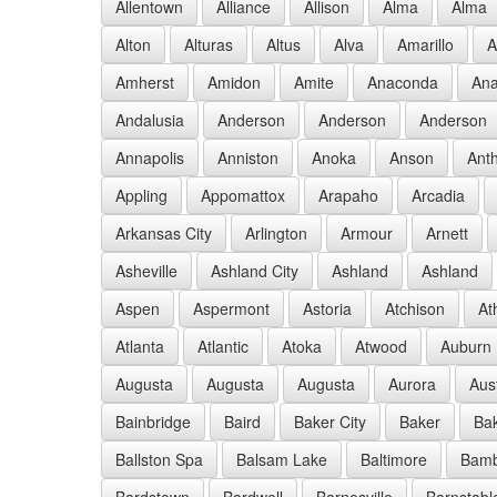
Allentown
Alliance
Allison
Alma
Alma
Alton
Alturas
Altus
Alva
Amarillo
A
Amherst
Amidon
Amite
Anaconda
Ana
Andalusia
Anderson
Anderson
Anderson
Annapolis
Anniston
Anoka
Anson
Ant
Appling
Appomattox
Arapaho
Arcadia
Arkansas City
Arlington
Armour
Arnett
Asheville
Ashland City
Ashland
Ashland
Aspen
Aspermont
Astoria
Atchison
At
Atlanta
Atlantic
Atoka
Atwood
Auburn
Augusta
Augusta
Augusta
Aurora
Aus
Bainbridge
Baird
Baker City
Baker
Bak
Ballston Spa
Balsam Lake
Baltimore
Bam
Bardstown
Bardwell
Barnesville
Barnstabl