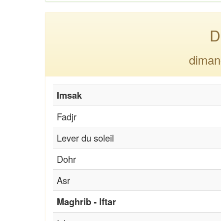
D
diman
Imsak
Fadjr
Lever du soleil
Dohr
Asr
Maghrib - Iftar