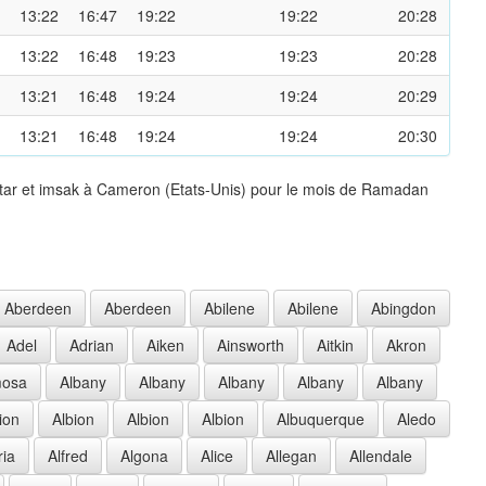
13:22
16:47
19:22
19:22
20:28
13:22
16:48
19:23
19:23
20:28
13:21
16:48
19:24
19:24
20:29
13:21
16:48
19:24
19:24
20:30
ftar et imsak à Cameron (Etats-Unis) pour le mois de Ramadan
Aberdeen
Aberdeen
Abilene
Abilene
Abingdon
Adel
Adrian
Aiken
Ainsworth
Aitkin
Akron
mosa
Albany
Albany
Albany
Albany
Albany
ion
Albion
Albion
Albion
Albuquerque
Aledo
ria
Alfred
Algona
Alice
Allegan
Allendale