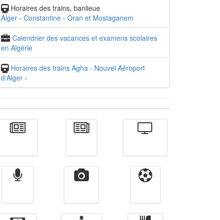
Horaires des trains, banlieue
Alger
-
Constantine
-
Oran et Mostaganem
Calendrier des vacances et examens scolaires
en Algérie
Horaires des trains Agha - Nouvel Aéroport
d'Alger
-
Actualité
الأخبار
Télévision
Radio
Vidéos
Sport