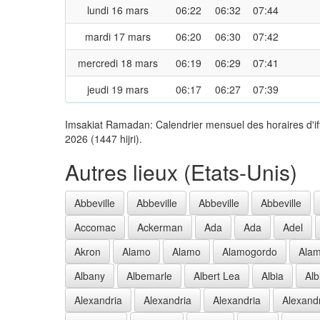
lundi 16 mars
06:22
06:32
07:44
mardi 17 mars
06:20
06:30
07:42
mercredi 18 mars
06:19
06:29
07:41
jeudi 19 mars
06:17
06:27
07:39
Imsakiat Ramadan: Calendrier mensuel des horaires d'i
2026 (1447 hijri).
Autres lieux (Etats-Unis)
Abbeville
Abbeville
Abbeville
Abbeville
Accomac
Ackerman
Ada
Ada
Adel
Akron
Alamo
Alamo
Alamogordo
Ala
Albany
Albemarle
Albert Lea
Albia
Alb
Alexandria
Alexandria
Alexandria
Alexand