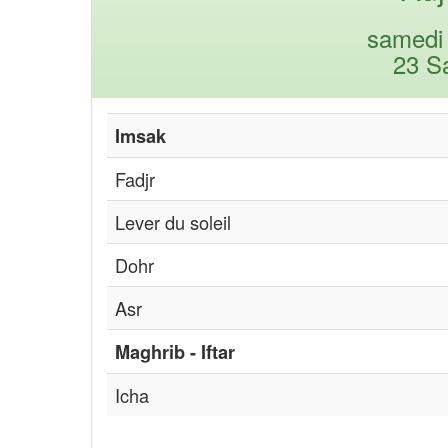
samedi 
23 S
Imsak
Fadjr
Lever du soleil
Dohr
Asr
Maghrib - Iftar
Icha