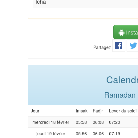
Icha
Instal
Partagez
Calendr
Ramadan 2
Jour
Imsak
Fadjr
Lever du soleil
mercredi 18 février
05:58
06:08
07:20
jeudi 19 février
05:56
06:06
07:19