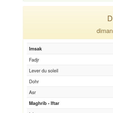
D
diman
Imsak
Fadjr
Lever du soleil
Dohr
Asr
Maghrib - Iftar