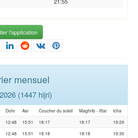
21:55
ler l'application
ier mensuel
026 (1447 hijri)
Dohr
Asr
Coucher du soleil
Maghrib
-
Iftar
Icha
12:48
15:51
18:17
18:17
19:29
12:48
15:51
18:18
18:18
19:30