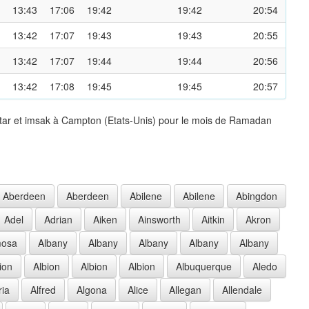
13:43
17:06
19:42
19:42
20:54
13:42
17:07
19:43
19:43
20:55
13:42
17:07
19:44
19:44
20:56
13:42
17:08
19:45
19:45
20:57
ftar et imsak à Campton (Etats-Unis) pour le mois de Ramadan
Aberdeen
Aberdeen
Abilene
Abilene
Abingdon
Adel
Adrian
Aiken
Ainsworth
Aitkin
Akron
mosa
Albany
Albany
Albany
Albany
Albany
ion
Albion
Albion
Albion
Albuquerque
Aledo
ria
Alfred
Algona
Alice
Allegan
Allendale