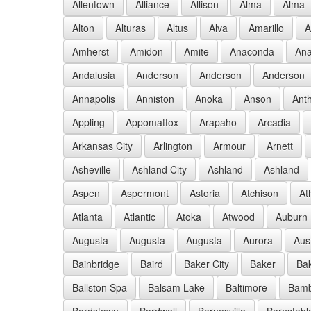
Allentown
Alliance
Allison
Alma
Alma
Alton
Alturas
Altus
Alva
Amarillo
A
Amherst
Amidon
Amite
Anaconda
Ana
Andalusia
Anderson
Anderson
Anderson
Annapolis
Anniston
Anoka
Anson
Ant
Appling
Appomattox
Arapaho
Arcadia
Arkansas City
Arlington
Armour
Arnett
Asheville
Ashland City
Ashland
Ashland
Aspen
Aspermont
Astoria
Atchison
At
Atlanta
Atlantic
Atoka
Atwood
Auburn
Augusta
Augusta
Augusta
Aurora
Aus
Bainbridge
Baird
Baker City
Baker
Bak
Ballston Spa
Balsam Lake
Baltimore
Bam
Bardstown
Bardwell
Barnesville
Barnstabl