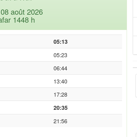
08 août 2026
afar 1448 h
05:13
05:23
06:44
13:40
17:28
20:35
21:56