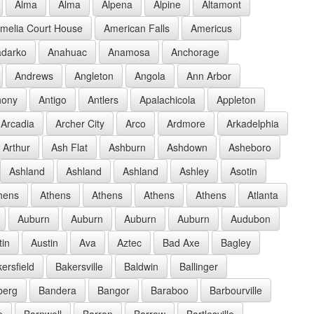
Alma
Alma
Alpena
Alpine
Altamont
melia Court House
American Falls
Americus
darko
Anahuac
Anamosa
Anchorage
Andrews
Angleton
Angola
Ann Arbor
hony
Antigo
Antlers
Apalachicola
Appleton
Arcadia
Archer City
Arco
Ardmore
Arkadelphia
Arthur
Ash Flat
Ashburn
Ashdown
Asheboro
Ashland
Ashland
Ashland
Ashley
Asotin
hens
Athens
Athens
Athens
Athens
Atlanta
Auburn
Auburn
Auburn
Auburn
Audubon
tin
Austin
Ava
Aztec
Bad Axe
Bagley
ersfield
Bakersville
Baldwin
Ballinger
berg
Bandera
Bangor
Baraboo
Barbourville
e
Barnwell
Barron
Barrow
Bartlesville