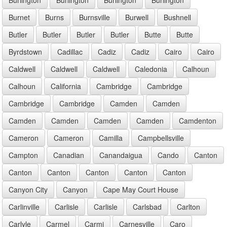
Burnet
Burns
Burnsville
Burwell
Bushnell
Butler
Butler
Butler
Butler
Butte
Butte
Byrdstown
Cadillac
Cadiz
Cadiz
Cairo
Cairo
Caldwell
Caldwell
Caldwell
Caledonia
Calhoun
Calhoun
California
Cambridge
Cambridge
Cambridge
Cambridge
Camden
Camden
Camden
Camden
Camden
Camden
Camdenton
Cameron
Cameron
Camilla
Campbellsville
Campton
Canadian
Canandaigua
Cando
Canton
Canton
Canton
Canton
Canton
Canton
Canyon City
Canyon
Cape May Court House
Carlinville
Carlisle
Carlisle
Carlsbad
Carlton
Carlyle
Carmel
Carmi
Carnesville
Caro