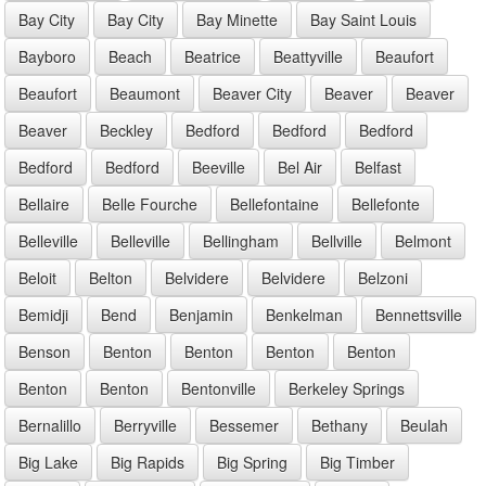
Bay City
Bay City
Bay Minette
Bay Saint Louis
Bayboro
Beach
Beatrice
Beattyville
Beaufort
Beaufort
Beaumont
Beaver City
Beaver
Beaver
Beaver
Beckley
Bedford
Bedford
Bedford
Bedford
Bedford
Beeville
Bel Air
Belfast
Bellaire
Belle Fourche
Bellefontaine
Bellefonte
Belleville
Belleville
Bellingham
Bellville
Belmont
Beloit
Belton
Belvidere
Belvidere
Belzoni
Bemidji
Bend
Benjamin
Benkelman
Bennettsville
Benson
Benton
Benton
Benton
Benton
Benton
Benton
Bentonville
Berkeley Springs
Bernalillo
Berryville
Bessemer
Bethany
Beulah
Big Lake
Big Rapids
Big Spring
Big Timber