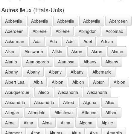
Autres lieux (Etats-Unis)
Abbeville
Abbeville
Abbeville
Abbeville
Aberdeen
Aberdeen
Abilene
Abilene
Abingdon
Accomac
Ackerman
Ada
Ada
Adel
Adel
Adrian
Aiken
Ainsworth
Aitkin
Akron
Akron
Alamo
Alamo
Alamogordo
Alamosa
Albany
Albany
Albany
Albany
Albany
Albany
Albemarle
Albert Lea
Albia
Albion
Albion
Albion
Albion
Albuquerque
Aledo
Alexandria
Alexandria
Alexandria
Alexandria
Alfred
Algona
Alice
Allegan
Allendale
Allentown
Alliance
Allison
Alma
Alma
Alma
Alma
Alpena
Alpine
Altamont
Alton
Alturas
Altus
Alva
Amarillo