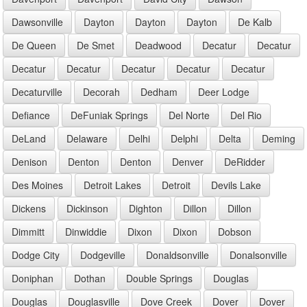
Dawsonville
Dayton
Dayton
Dayton
De Kalb
De Queen
De Smet
Deadwood
Decatur
Decatur
Decatur
Decatur
Decatur
Decatur
Decatur
Decaturville
Decorah
Dedham
Deer Lodge
Defiance
DeFuniak Springs
Del Norte
Del Rio
DeLand
Delaware
Delhi
Delphi
Delta
Deming
Denison
Denton
Denton
Denver
DeRidder
Des Moines
Detroit Lakes
Detroit
Devils Lake
Dickens
Dickinson
Dighton
Dillon
Dillon
Dimmitt
Dinwiddie
Dixon
Dixon
Dobson
Dodge City
Dodgeville
Donaldsonville
Donalsonville
Doniphan
Dothan
Double Springs
Douglas
Douglas
Douglasville
Dove Creek
Dover
Dover