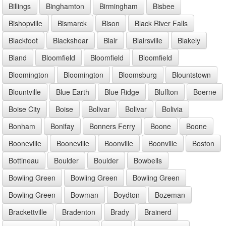
Billings
Binghamton
Birmingham
Bisbee
Bishopville
Bismarck
Bison
Black River Falls
Blackfoot
Blackshear
Blair
Blairsville
Blakely
Bland
Bloomfield
Bloomfield
Bloomfield
Bloomington
Bloomington
Bloomsburg
Blountstown
Blountville
Blue Earth
Blue Ridge
Bluffton
Boerne
Boise City
Boise
Bolivar
Bolivar
Bolivia
Bonham
Bonifay
Bonners Ferry
Boone
Boone
Booneville
Booneville
Boonville
Boonville
Boston
Bottineau
Boulder
Boulder
Bowbells
Bowling Green
Bowling Green
Bowling Green
Bowling Green
Bowman
Boydton
Bozeman
Brackettville
Bradenton
Brady
Brainerd