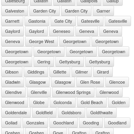
Galesburg
Gallatin
Gallatin
Gallipolis
Gallup
Galveston
Garden City
Garden City
Garner
Garnett
Gastonia
Gate City
Gatesville
Gatesville
Gaylord
Gaylord
Geneseo
Geneva
Geneva
Geneva
George West
Georgetown
Georgetown
Georgetown
Georgetown
Georgetown
Georgetown
Georgetown
Gering
Gettysburg
Gettysburg
Gibson
Giddings
Gillette
Gilmer
Girard
Gladwin
Glasgow
Glasgow
Glen Rose
Glencoe
Glendive
Glenville
Glenwood Springs
Glenwood
Glenwood
Globe
Golconda
Gold Beach
Golden
Goldendale
Goldfield
Goldsboro
Goldthwaite
Goliad
Gonzales
Goochland
Gooding
Goodland
Goshen
Goshen
Gove
Grafton
Grafton