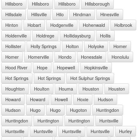
Hillsboro
Hillsboro
Hillsboro
Hillsborough
Hillsdale
Hillsville
Hilo
Hindman
Hinesville
Hinton
Hobart
Hodgenville
Hohenwald
Holbrook
Holdenville
Holdrege
Hollidaysburg
Hollis
Hollister
Holly Springs
Holton
Holyoke
Homer
Homer
Homerville
Hondo
Honesdale
Honolulu
Hood River
Hope
Hopewell
Hopkinsville
Hot Springs
Hot Springs
Hot Sulphur Springs
Houghton
Houlton
Houma
Houston
Houston
Howard
Howard
Howell
Hoxie
Hudson
Hudson
Hugo
Hugo
Hugoton
Huntingdon
Huntingdon
Huntington
Huntington
Huntsville
Huntsville
Huntsville
Huntsville
Huntsville
Hurley