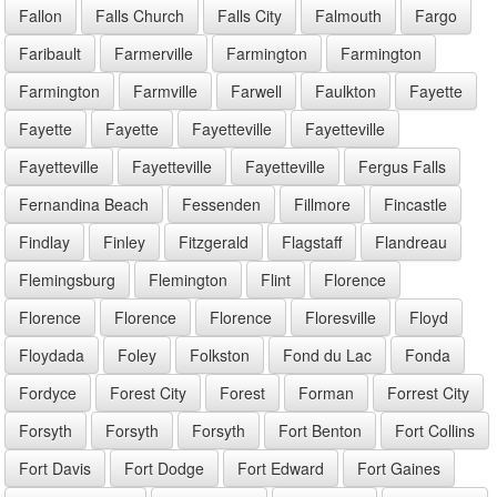
Fallon
Falls Church
Falls City
Falmouth
Fargo
Faribault
Farmerville
Farmington
Farmington
Farmington
Farmville
Farwell
Faulkton
Fayette
Fayette
Fayette
Fayetteville
Fayetteville
Fayetteville
Fayetteville
Fayetteville
Fergus Falls
Fernandina Beach
Fessenden
Fillmore
Fincastle
Findlay
Finley
Fitzgerald
Flagstaff
Flandreau
Flemingsburg
Flemington
Flint
Florence
Florence
Florence
Florence
Floresville
Floyd
Floydada
Foley
Folkston
Fond du Lac
Fonda
Fordyce
Forest City
Forest
Forman
Forrest City
Forsyth
Forsyth
Forsyth
Fort Benton
Fort Collins
Fort Davis
Fort Dodge
Fort Edward
Fort Gaines