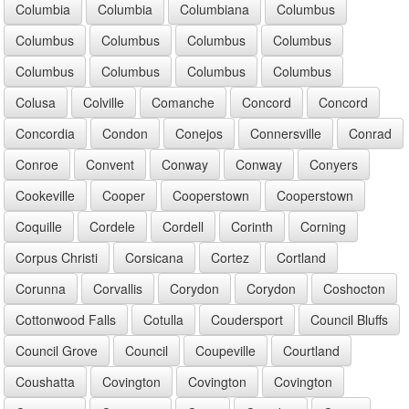
Columbia
Columbia
Columbiana
Columbus
Columbus
Columbus
Columbus
Columbus
Columbus
Columbus
Columbus
Columbus
Colusa
Colville
Comanche
Concord
Concord
Concordia
Condon
Conejos
Connersville
Conrad
Conroe
Convent
Conway
Conway
Conyers
Cookeville
Cooper
Cooperstown
Cooperstown
Coquille
Cordele
Cordell
Corinth
Corning
Corpus Christi
Corsicana
Cortez
Cortland
Corunna
Corvallis
Corydon
Corydon
Coshocton
Cottonwood Falls
Cotulla
Coudersport
Council Bluffs
Council Grove
Council
Coupeville
Courtland
Coushatta
Covington
Covington
Covington