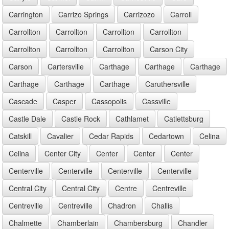
Carrington
Carrizo Springs
Carrizozo
Carroll
Carrollton
Carrollton
Carrollton
Carrollton
Carrollton
Carrollton
Carrollton
Carson City
Carson
Cartersville
Carthage
Carthage
Carthage
Carthage
Carthage
Carthage
Caruthersville
Cascade
Casper
Cassopolis
Cassville
Castle Dale
Castle Rock
Cathlamet
Catlettsburg
Catskill
Cavalier
Cedar Rapids
Cedartown
Celina
Celina
Center City
Center
Center
Center
Centerville
Centerville
Centerville
Centerville
Central City
Central City
Centre
Centreville
Centreville
Centreville
Chadron
Challis
Chalmette
Chamberlain
Chambersburg
Chandler