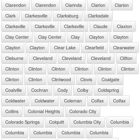
Clarendon
Clarendon
Clarinda
Clarion
Clarion
Clark
Clarkesville
Clarksburg
Clarksdale
Clarksville
Clarksville
Clarksville
Claude
Claxton
Clay Center
Clay Center
Clay
Clayton
Clayton
Clayton
Clayton
Clear Lake
Clearfield
Clearwater
Cleburne
Cleveland
Cleveland
Cleveland
Clifton
Clinton
Clinton
Clinton
Clinton
Clinton
Clinton
Clinton
Clinton
Clintwood
Clovis
Coalgate
Coalville
Cochran
Cody
Colby
Coldspring
Coldwater
Coldwater
Coleman
Colfax
Colfax
Collins
Colonial Heights
Colorado City
Colorado Springs
Colquitt
Columbia City
Columbia
Columbia
Columbia
Columbia
Columbia