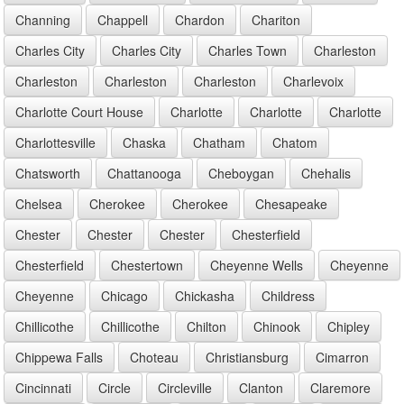
Channing
Chappell
Chardon
Chariton
Charles City
Charles City
Charles Town
Charleston
Charleston
Charleston
Charleston
Charlevoix
Charlotte Court House
Charlotte
Charlotte
Charlotte
Charlottesville
Chaska
Chatham
Chatom
Chatsworth
Chattanooga
Cheboygan
Chehalis
Chelsea
Cherokee
Cherokee
Chesapeake
Chester
Chester
Chester
Chesterfield
Chesterfield
Chestertown
Cheyenne Wells
Cheyenne
Cheyenne
Chicago
Chickasha
Childress
Chillicothe
Chillicothe
Chilton
Chinook
Chipley
Chippewa Falls
Choteau
Christiansburg
Cimarron
Cincinnati
Circle
Circleville
Clanton
Claremore