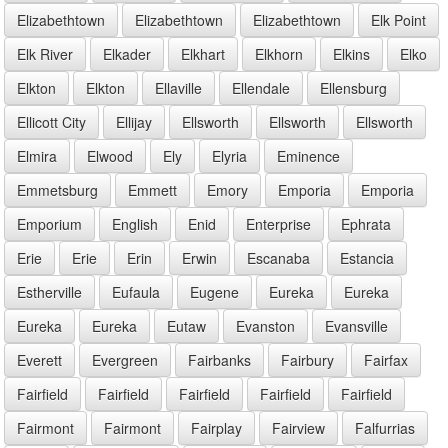
Elizabethtown
Elizabethtown
Elizabethtown
Elk Point
Elk River
Elkader
Elkhart
Elkhorn
Elkins
Elko
Elkton
Elkton
Ellaville
Ellendale
Ellensburg
Ellicott City
Ellijay
Ellsworth
Ellsworth
Ellsworth
Elmira
Elwood
Ely
Elyria
Eminence
Emmetsburg
Emmett
Emory
Emporia
Emporia
Emporium
English
Enid
Enterprise
Ephrata
Erie
Erie
Erin
Erwin
Escanaba
Estancia
Estherville
Eufaula
Eugene
Eureka
Eureka
Eureka
Eureka
Eutaw
Evanston
Evansville
Everett
Evergreen
Fairbanks
Fairbury
Fairfax
Fairfield
Fairfield
Fairfield
Fairfield
Fairfield
Fairmont
Fairmont
Fairplay
Fairview
Falfurrias