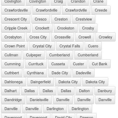
Covington
Covington
Craig
Crandon
Crane
Crawfordsville
Crawfordville
Crawfordville
Creede
Crescent City
Cresco
Creston
Crestview
Cripple Creek
Crockett
Crookston
Crosby
Crosbyton
Cross City
Crossville
Crowell
Crowley
Crown Point
Crystal City
Crystal Falls
Cuero
Cullman
Culpeper
Cumberland
Cumberland
Cumming
Currituck
Cusseta
Custer
Cut Bank
Cuthbert
Cynthiana
Dade City
Dadeville
Dahlonega
Daingerfield
Dakota City
Dakota City
Dalhart
Dallas
Dallas
Dallas
Dalton
Danbury
Dandridge
Danielsville
Danville
Danville
Danville
Danville
Danville
Darlington
Darlington
Davenport
Davenport
David City
Dawson