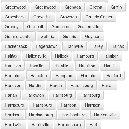
Greenwood
Greenwood
Grenada
Gretna
Griffin
Groesbeck
Grove Hill
Groveton
Grundy Center
Grundy
Guildhall
Gunnison
Guntersville
Guthrie Center
Guthrie
Guthrie
Guymon
Hackensack
Hagerstown
Hahnville
Hailey
Halifax
Halifax
Hallettsville
Hallock
Hamburg
Hamilton
Hamilton
Hamilton
Hamilton
Hamilton
Hamlin
Hampton
Hampton
Hampton
Hampton
Hanford
Hanover
Hardin
Hardin
Hardinsburg
Harlan
Harlan
Harlowton
Harrisburg
Harrisburg
Harrisburg
Harrisburg
Harrison
Harrison
Harrison
Harrisonburg
Harrisonburg
Harrisonville
Harrisville
Harrisville
Harrodsburg
Hart