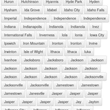
Huron
Hutchinson
Hyannis
Hyde Park
Hyden
Hysham
Ida Grove
Idabel
Idaho City
Idaho Falls
Imperial
Independence
Independence
Independence
Indiana
Indianapolis
Indianola
Indianola
Inez
International Falls
Inverness
Iola
Ionia
Iowa City
Ipswich
Iron Mountain
Ironton
Ironton
Irvine
Irwinton
Isle of Wight
Ithaca
Ithaca
Iuka
Ivanhoe
Jacksboro
Jacksboro
Jackson
Jackson
Jackson
Jackson
Jackson
Jackson
Jackson
Jackson
Jackson
Jackson
Jackson
Jacksonville
Jacksonville
Jacksonville
Jamestown
Jamestown
Jamestown
Janesville
Jasper
Jasper
Jasper
Jasper
Jasper
Jasper
Jasper
Jay
Jayton
Jefferson City
Jefferson
Jefferson
Jefferson