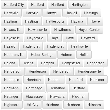
Hartford City
Hartford
Hartford
Hartington
Hartsville
Hartville
Hartwell
Haskell
Hastings
Hastings
Hastings
Hattiesburg
Havana
Havre
Hawesville
Hawkinsville
Hawthorne
Hayes Center
Hayesville
Hayneville
Hays
Hayti
Hayward
Hazard
Hazlehurst
Hazlehurst
Heathsville
Hebbronville
Heber Springs
Hebron
Heflin
Helena
Helena
Hemphill
Hempstead
Henderson
Henderson
Henderson
Henderson
Hendersonville
Hennepin
Henrietta
Heppner
Hereford
Herkimer
Hermann
Hermitage
Hernando
Hertford
Hettinger
Hiawassee
Hiawatha
Hickman
Highmore
Hill City
Hillsboro
Hillsboro
Hillsboro