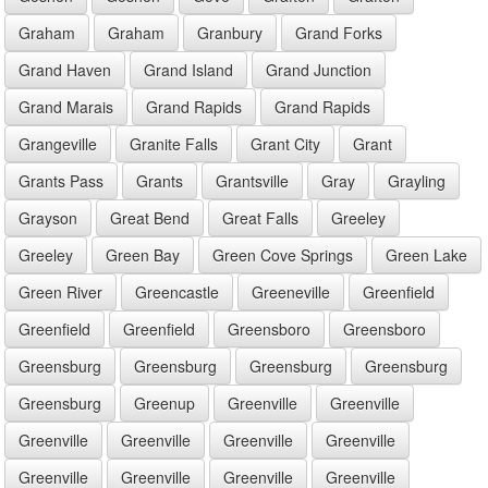
Graham
Graham
Granbury
Grand Forks
Grand Haven
Grand Island
Grand Junction
Grand Marais
Grand Rapids
Grand Rapids
Grangeville
Granite Falls
Grant City
Grant
Grants Pass
Grants
Grantsville
Gray
Grayling
Grayson
Great Bend
Great Falls
Greeley
Greeley
Green Bay
Green Cove Springs
Green Lake
Green River
Greencastle
Greeneville
Greenfield
Greenfield
Greenfield
Greensboro
Greensboro
Greensburg
Greensburg
Greensburg
Greensburg
Greensburg
Greenup
Greenville
Greenville
Greenville
Greenville
Greenville
Greenville
Greenville
Greenville
Greenville
Greenville