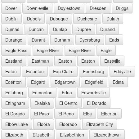
Dover
Downieville
Doylestown
Dresden
Driggs
Dublin
Dubois
Dubuque
Duchesne
Duluth
Dumas
Duncan
Dunlap
Dupree
Durand
Durango
Durant
Durham
Dyersburg
Eads
Eagle Pass
Eagle River
Eagle River
Eagle
Eastland
Eastman
Easton
Easton
Eastville
Eaton
Eatonton
Eau Claire
Ebensburg
Eddyville
Edenton
Edgard
Edgartown
Edgefield
Edina
Edinburg
Edmonton
Edna
Edwardsville
Effingham
Ekalaka
El Centro
El Dorado
El Dorado
El Paso
El Reno
Elba
Elberton
Elbow Lake
Eldora
Eldorado
Elizabeth City
Elizabeth
Elizabeth
Elizabethton
Elizabethtown