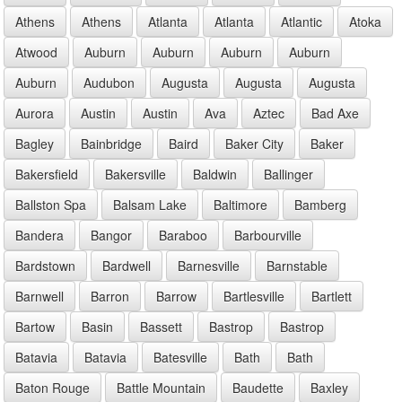
Athens
Athens
Atlanta
Atlanta
Atlantic
Atoka
Atwood
Auburn
Auburn
Auburn
Auburn
Auburn
Audubon
Augusta
Augusta
Augusta
Aurora
Austin
Austin
Ava
Aztec
Bad Axe
Bagley
Bainbridge
Baird
Baker City
Baker
Bakersfield
Bakersville
Baldwin
Ballinger
Ballston Spa
Balsam Lake
Baltimore
Bamberg
Bandera
Bangor
Baraboo
Barbourville
Bardstown
Bardwell
Barnesville
Barnstable
Barnwell
Barron
Barrow
Bartlesville
Bartlett
Bartow
Basin
Bassett
Bastrop
Bastrop
Batavia
Batavia
Batesville
Bath
Bath
Baton Rouge
Battle Mountain
Baudette
Baxley