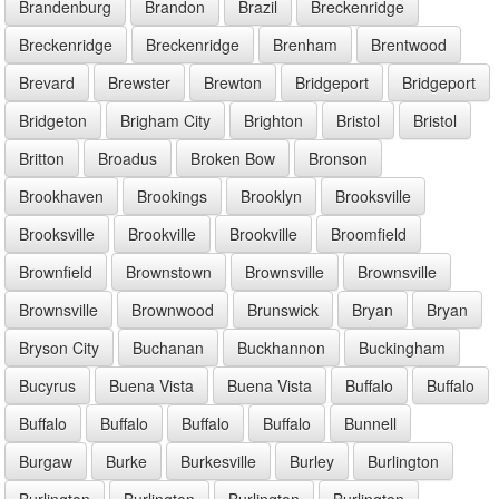
Brandenburg
Brandon
Brazil
Breckenridge
Breckenridge
Breckenridge
Brenham
Brentwood
Brevard
Brewster
Brewton
Bridgeport
Bridgeport
Bridgeton
Brigham City
Brighton
Bristol
Bristol
Britton
Broadus
Broken Bow
Bronson
Brookhaven
Brookings
Brooklyn
Brooksville
Brooksville
Brookville
Brookville
Broomfield
Brownfield
Brownstown
Brownsville
Brownsville
Brownsville
Brownwood
Brunswick
Bryan
Bryan
Bryson City
Buchanan
Buckhannon
Buckingham
Bucyrus
Buena Vista
Buena Vista
Buffalo
Buffalo
Buffalo
Buffalo
Buffalo
Buffalo
Bunnell
Burgaw
Burke
Burkesville
Burley
Burlington
Burlington
Burlington
Burlington
Burlington