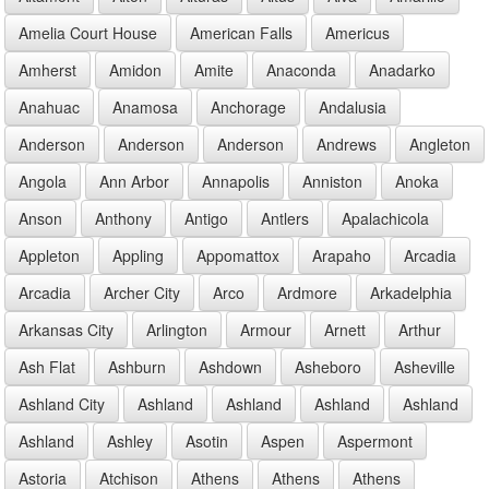
Amelia Court House
American Falls
Americus
Amherst
Amidon
Amite
Anaconda
Anadarko
Anahuac
Anamosa
Anchorage
Andalusia
Anderson
Anderson
Anderson
Andrews
Angleton
Angola
Ann Arbor
Annapolis
Anniston
Anoka
Anson
Anthony
Antigo
Antlers
Apalachicola
Appleton
Appling
Appomattox
Arapaho
Arcadia
Arcadia
Archer City
Arco
Ardmore
Arkadelphia
Arkansas City
Arlington
Armour
Arnett
Arthur
Ash Flat
Ashburn
Ashdown
Asheboro
Asheville
Ashland City
Ashland
Ashland
Ashland
Ashland
Ashland
Ashley
Asotin
Aspen
Aspermont
Astoria
Atchison
Athens
Athens
Athens