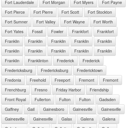
Fort Lauderdale
Fort Morgan
Fort Myers
Fort Payne
Fort Pierce
Fort Pierre
Fort Scott
Fort Stockton
Fort Sumner
Fort Valley
Fort Wayne
Fort Worth
Fort Yates
Fossil
Fowler
Frankfort
Frankfort
Franklin
Franklin
Franklin
Franklin
Franklin
Franklin
Franklin
Franklin
Franklin
Franklin
Franklin
Franklinton
Frederick
Frederick
Fredericksburg
Fredericksburg
Fredericktown
Fredonia
Freehold
Freeport
Fremont
Fremont
Frenchburg
Fresno
Friday Harbor
Friendship
Front Royal
Fullerton
Fulton
Fulton
Gadsden
Gaffney
Gail
Gainesboro
Gainesville
Gainesville
Gainesville
Gainesville
Galax
Galena
Galena