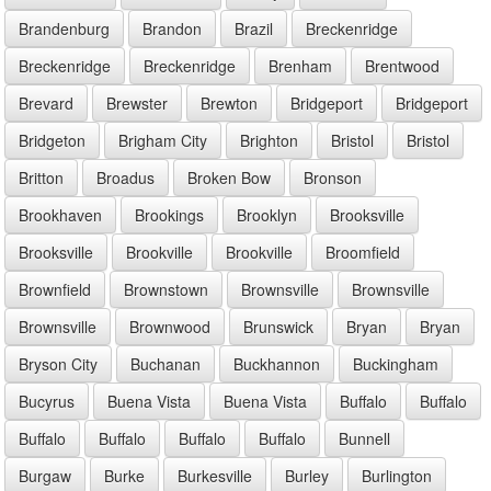
Brandenburg
Brandon
Brazil
Breckenridge
Breckenridge
Breckenridge
Brenham
Brentwood
Brevard
Brewster
Brewton
Bridgeport
Bridgeport
Bridgeton
Brigham City
Brighton
Bristol
Bristol
Britton
Broadus
Broken Bow
Bronson
Brookhaven
Brookings
Brooklyn
Brooksville
Brooksville
Brookville
Brookville
Broomfield
Brownfield
Brownstown
Brownsville
Brownsville
Brownsville
Brownwood
Brunswick
Bryan
Bryan
Bryson City
Buchanan
Buckhannon
Buckingham
Bucyrus
Buena Vista
Buena Vista
Buffalo
Buffalo
Buffalo
Buffalo
Buffalo
Buffalo
Bunnell
Burgaw
Burke
Burkesville
Burley
Burlington