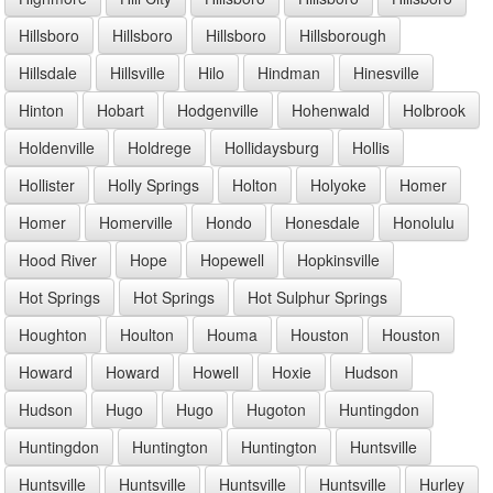
Hillsboro
Hillsboro
Hillsboro
Hillsborough
Hillsdale
Hillsville
Hilo
Hindman
Hinesville
Hinton
Hobart
Hodgenville
Hohenwald
Holbrook
Holdenville
Holdrege
Hollidaysburg
Hollis
Hollister
Holly Springs
Holton
Holyoke
Homer
Homer
Homerville
Hondo
Honesdale
Honolulu
Hood River
Hope
Hopewell
Hopkinsville
Hot Springs
Hot Springs
Hot Sulphur Springs
Houghton
Houlton
Houma
Houston
Houston
Howard
Howard
Howell
Hoxie
Hudson
Hudson
Hugo
Hugo
Hugoton
Huntingdon
Huntingdon
Huntington
Huntington
Huntsville
Huntsville
Huntsville
Huntsville
Huntsville
Hurley