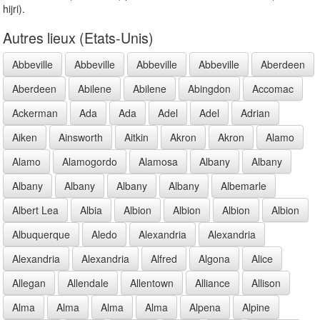
hijri).
Autres lieux (Etats-Unis)
Abbeville
Abbeville
Abbeville
Abbeville
Aberdeen
Aberdeen
Abilene
Abilene
Abingdon
Accomac
Ackerman
Ada
Ada
Adel
Adel
Adrian
Aiken
Ainsworth
Aitkin
Akron
Akron
Alamo
Alamo
Alamogordo
Alamosa
Albany
Albany
Albany
Albany
Albany
Albany
Albemarle
Albert Lea
Albia
Albion
Albion
Albion
Albion
Albuquerque
Aledo
Alexandria
Alexandria
Alexandria
Alexandria
Alfred
Algona
Alice
Allegan
Allendale
Allentown
Alliance
Allison
Alma
Alma
Alma
Alma
Alpena
Alpine