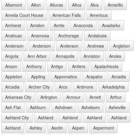
Altamont
Alton
Alturas
Altus
Alva
Amarillo
Amelia Court House
American Falls
Americus
Amherst
Amidon
Amite
Anaconda
Anadarko
Anahuac
Anamosa
Anchorage
Andalusia
Anderson
Anderson
Anderson
Andrews
Angleton
Angola
Ann Arbor
Annapolis
Anniston
Anoka
Anson
Anthony
Antigo
Antlers
Apalachicola
Appleton
Appling
Appomattox
Arapaho
Arcadia
Arcadia
Archer City
Arco
Ardmore
Arkadelphia
Arkansas City
Arlington
Armour
Arnett
Arthur
Ash Flat
Ashburn
Ashdown
Asheboro
Asheville
Ashland City
Ashland
Ashland
Ashland
Ashland
Ashland
Ashley
Asotin
Aspen
Aspermont