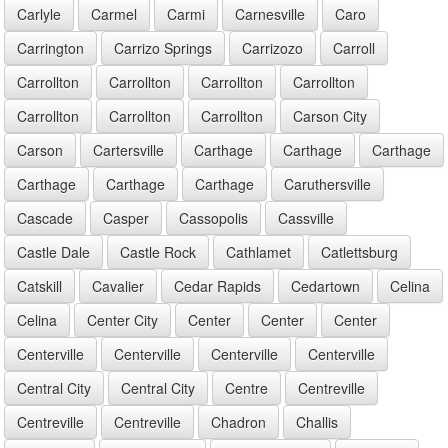
Carlyle
Carmel
Carmi
Carnesville
Caro
Carrington
Carrizo Springs
Carrizozo
Carroll
Carrollton
Carrollton
Carrollton
Carrollton
Carrollton
Carrollton
Carrollton
Carson City
Carson
Cartersville
Carthage
Carthage
Carthage
Carthage
Carthage
Carthage
Caruthersville
Cascade
Casper
Cassopolis
Cassville
Castle Dale
Castle Rock
Cathlamet
Catlettsburg
Catskill
Cavalier
Cedar Rapids
Cedartown
Celina
Celina
Center City
Center
Center
Center
Centerville
Centerville
Centerville
Centerville
Central City
Central City
Centre
Centreville
Centreville
Centreville
Chadron
Challis