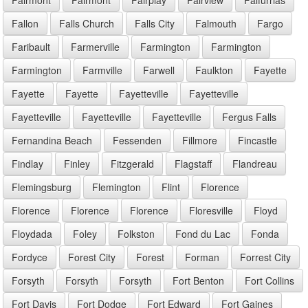
Fallon
Falls Church
Falls City
Falmouth
Fargo
Faribault
Farmerville
Farmington
Farmington
Farmington
Farmville
Farwell
Faulkton
Fayette
Fayette
Fayette
Fayetteville
Fayetteville
Fayetteville
Fayetteville
Fayetteville
Fergus Falls
Fernandina Beach
Fessenden
Fillmore
Fincastle
Findlay
Finley
Fitzgerald
Flagstaff
Flandreau
Flemingsburg
Flemington
Flint
Florence
Florence
Florence
Florence
Floresville
Floyd
Floydada
Foley
Folkston
Fond du Lac
Fonda
Fordyce
Forest City
Forest
Forman
Forrest City
Forsyth
Forsyth
Forsyth
Fort Benton
Fort Collins
Fort Davis
Fort Dodge
Fort Edward
Fort Gaines