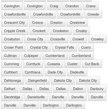
Covington
Covington
Craig
Crandon
Crane
Crawfordsville
Crawfordville
Crawfordville
Creede
Crescent City
Cresco
Creston
Crestview
Cripple Creek
Crockett
Crookston
Crosby
Crosbyton
Cross City
Crossville
Crowell
Crowley
Crown Point
Crystal City
Crystal Falls
Cuero
Cullman
Culpeper
Cumberland
Cumberland
Cumming
Currituck
Cusseta
Custer
Cut Bank
Cuthbert
Cynthiana
Dade City
Dadeville
Dahlonega
Daingerfield
Dakota City
Dakota City
Dalhart
Dallas
Dallas
Dallas
Dalton
Danbury
Dandridge
Danielsville
Danville
Danville
Danville
Danville
Danville
Darlington
Darlington