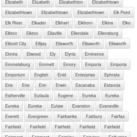
Elizabeth
Elizabeth
Elizabethton
Elizabethtown
Elizabethtown
Elizabethtown
Elizabethtown
Elk Point
Elk River
Elkader
Elkhart
Elkhorn
Elkins
Elko
Elkton
Elkton
Ellaville
Ellendale
Ellensburg
Ellicott City
Ellijay
Ellsworth
Ellsworth
Ellsworth
Elmira
Elwood
Ely
Elyria
Eminence
Emmetsburg
Emmett
Emory
Emporia
Emporia
Emporium
English
Enid
Enterprise
Ephrata
Erie
Erie
Erin
Erwin
Escanaba
Estancia
Estherville
Eufaula
Eugene
Eureka
Eureka
Eureka
Eureka
Eutaw
Evanston
Evansville
Everett
Evergreen
Fairbanks
Fairbury
Fairfax
Fairfield
Fairfield
Fairfield
Fairfield
Fairfield
Fairmont
Fairmont
Fairplay
Fairview
Falfurrias