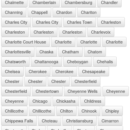
Chalmette
Chamberlain
Chambersburg
Chandler
Channing
Chappell
Chardon
Chariton
Charles City
Charles City
Charles Town
Charleston
Charleston
Charleston
Charleston
Charlevoix
Charlotte Court House
Charlotte
Charlotte
Charlotte
Charlottesville
Chaska
Chatham
Chatom
Chatsworth
Chattanooga
Cheboygan
Chehalis
Chelsea
Cherokee
Cherokee
Chesapeake
Chester
Chester
Chester
Chesterfield
Chesterfield
Chestertown
Cheyenne Wells
Cheyenne
Cheyenne
Chicago
Chickasha
Childress
Chillicothe
Chillicothe
Chilton
Chinook
Chipley
Chippewa Falls
Choteau
Christiansburg
Cimarron