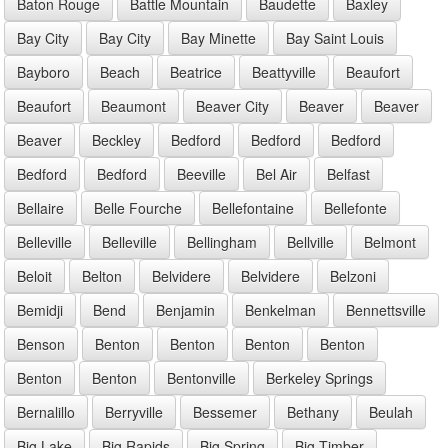
Baton Rouge
Battle Mountain
Baudette
Baxley
Bay City
Bay City
Bay Minette
Bay Saint Louis
Bayboro
Beach
Beatrice
Beattyville
Beaufort
Beaufort
Beaumont
Beaver City
Beaver
Beaver
Beaver
Beckley
Bedford
Bedford
Bedford
Bedford
Bedford
Beeville
Bel Air
Belfast
Bellaire
Belle Fourche
Bellefontaine
Bellefonte
Belleville
Belleville
Bellingham
Bellville
Belmont
Beloit
Belton
Belvidere
Belvidere
Belzoni
Bemidji
Bend
Benjamin
Benkelman
Bennettsville
Benson
Benton
Benton
Benton
Benton
Benton
Benton
Bentonville
Berkeley Springs
Bernalillo
Berryville
Bessemer
Bethany
Beulah
Big Lake
Big Rapids
Big Spring
Big Timber