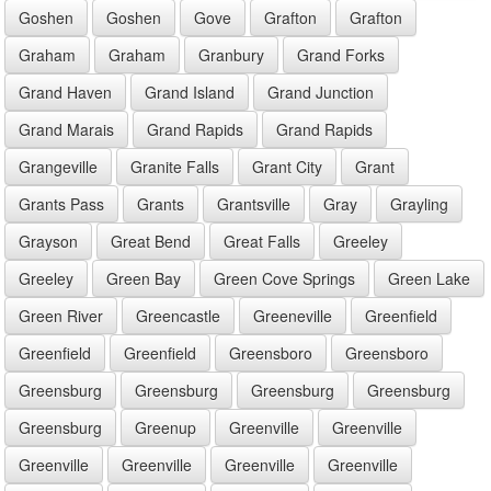
Goshen
Goshen
Gove
Grafton
Grafton
Graham
Graham
Granbury
Grand Forks
Grand Haven
Grand Island
Grand Junction
Grand Marais
Grand Rapids
Grand Rapids
Grangeville
Granite Falls
Grant City
Grant
Grants Pass
Grants
Grantsville
Gray
Grayling
Grayson
Great Bend
Great Falls
Greeley
Greeley
Green Bay
Green Cove Springs
Green Lake
Green River
Greencastle
Greeneville
Greenfield
Greenfield
Greenfield
Greensboro
Greensboro
Greensburg
Greensburg
Greensburg
Greensburg
Greensburg
Greenup
Greenville
Greenville
Greenville
Greenville
Greenville
Greenville