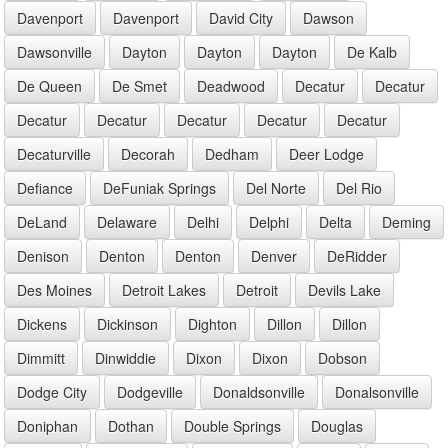
Davenport
Davenport
David City
Dawson
Dawsonville
Dayton
Dayton
Dayton
De Kalb
De Queen
De Smet
Deadwood
Decatur
Decatur
Decatur
Decatur
Decatur
Decatur
Decatur
Decaturville
Decorah
Dedham
Deer Lodge
Defiance
DeFuniak Springs
Del Norte
Del Rio
DeLand
Delaware
Delhi
Delphi
Delta
Deming
Denison
Denton
Denton
Denver
DeRidder
Des Moines
Detroit Lakes
Detroit
Devils Lake
Dickens
Dickinson
Dighton
Dillon
Dillon
Dimmitt
Dinwiddie
Dixon
Dixon
Dobson
Dodge City
Dodgeville
Donaldsonville
Donalsonville
Doniphan
Dothan
Double Springs
Douglas