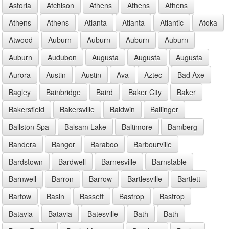
Astoria
Atchison
Athens
Athens
Athens
Athens
Athens
Atlanta
Atlanta
Atlantic
Atoka
Atwood
Auburn
Auburn
Auburn
Auburn
Auburn
Audubon
Augusta
Augusta
Augusta
Aurora
Austin
Austin
Ava
Aztec
Bad Axe
Bagley
Bainbridge
Baird
Baker City
Baker
Bakersfield
Bakersville
Baldwin
Ballinger
Ballston Spa
Balsam Lake
Baltimore
Bamberg
Bandera
Bangor
Baraboo
Barbourville
Bardstown
Bardwell
Barnesville
Barnstable
Barnwell
Barron
Barrow
Bartlesville
Bartlett
Bartow
Basin
Bassett
Bastrop
Bastrop
Batavia
Batavia
Batesville
Bath
Bath