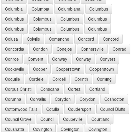
Columbia
Columbia
Columbiana
Columbus
Columbus
Columbus
Columbus
Columbus
Columbus
Columbus
Columbus
Columbus
Colusa
Colville
Comanche
Concord
Concord
Concordia
Condon
Conejos
Connersville
Conrad
Conroe
Convent
Conway
Conway
Conyers
Cookeville
Cooper
Cooperstown
Cooperstown
Coquille
Cordele
Cordell
Corinth
Corning
Corpus Christi
Corsicana
Cortez
Cortland
Corunna
Corvallis
Corydon
Corydon
Coshocton
Cottonwood Falls
Cotulla
Coudersport
Council Bluffs
Council Grove
Council
Coupeville
Courtland
Coushatta
Covington
Covington
Covington