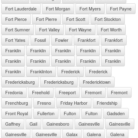
Fort Lauderdale
Fort Morgan
Fort Myers
Fort Payne
Fort Pierce
Fort Pierre
Fort Scott
Fort Stockton
Fort Sumner
Fort Valley
Fort Wayne
Fort Worth
Fort Yates
Fossil
Fowler
Frankfort
Frankfort
Franklin
Franklin
Franklin
Franklin
Franklin
Franklin
Franklin
Franklin
Franklin
Franklin
Franklin
Franklinton
Frederick
Frederick
Fredericksburg
Fredericksburg
Fredericktown
Fredonia
Freehold
Freeport
Fremont
Fremont
Frenchburg
Fresno
Friday Harbor
Friendship
Front Royal
Fullerton
Fulton
Fulton
Gadsden
Gaffney
Gail
Gainesboro
Gainesville
Gainesville
Gainesville
Gainesville
Galax
Galena
Galena