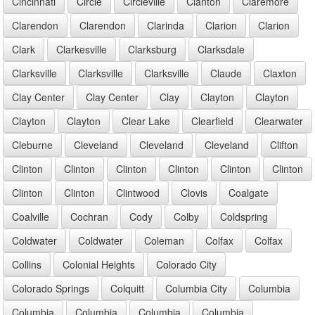
Cincinnati
Circle
Circleville
Clanton
Claremore
Clarendon
Clarendon
Clarinda
Clarion
Clarion
Clark
Clarkesville
Clarksburg
Clarksdale
Clarksville
Clarksville
Clarksville
Claude
Claxton
Clay Center
Clay Center
Clay
Clayton
Clayton
Clayton
Clayton
Clear Lake
Clearfield
Clearwater
Cleburne
Cleveland
Cleveland
Cleveland
Clifton
Clinton
Clinton
Clinton
Clinton
Clinton
Clinton
Clinton
Clinton
Clintwood
Clovis
Coalgate
Coalville
Cochran
Cody
Colby
Coldspring
Coldwater
Coldwater
Coleman
Colfax
Colfax
Collins
Colonial Heights
Colorado City
Colorado Springs
Colquitt
Columbia City
Columbia
Columbia
Columbia
Columbia
Columbia