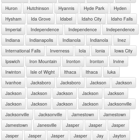
Huron
Hutchinson
Hyannis
Hyde Park
Hyden
Hysham
Ida Grove
Idabel
Idaho City
Idaho Falls
Imperial
Independence
Independence
Independence
Indiana
Indianapolis
Indianola
Indianola
Inez
International Falls
Inverness
Iola
Ionia
Iowa City
Ipswich
Iron Mountain
Ironton
Ironton
Irvine
Irwinton
Isle of Wight
Ithaca
Ithaca
Iuka
Ivanhoe
Jacksboro
Jacksboro
Jackson
Jackson
Jackson
Jackson
Jackson
Jackson
Jackson
Jackson
Jackson
Jackson
Jackson
Jacksonville
Jacksonville
Jacksonville
Jamestown
Jamestown
Jamestown
Janesville
Jasper
Jasper
Jasper
Jasper
Jasper
Jasper
Jasper
Jay
Jayton