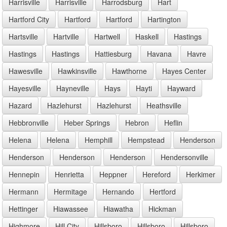
Harrisville
Harrisville
Harrodsburg
Hart
Hartford City
Hartford
Hartford
Hartington
Hartsville
Hartville
Hartwell
Haskell
Hastings
Hastings
Hastings
Hattiesburg
Havana
Havre
Hawesville
Hawkinsville
Hawthorne
Hayes Center
Hayesville
Hayneville
Hays
Hayti
Hayward
Hazard
Hazlehurst
Hazlehurst
Heathsville
Hebbronville
Heber Springs
Hebron
Heflin
Helena
Helena
Hemphill
Hempstead
Henderson
Henderson
Henderson
Henderson
Hendersonville
Hennepin
Henrietta
Heppner
Hereford
Herkimer
Hermann
Hermitage
Hernando
Hertford
Hettinger
Hiawassee
Hiawatha
Hickman
Highmore
Hill City
Hillsboro
Hillsboro
Hillsboro