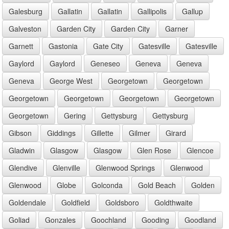
Galesburg
Gallatin
Gallatin
Gallipolis
Gallup
Galveston
Garden City
Garden City
Garner
Garnett
Gastonia
Gate City
Gatesville
Gatesville
Gaylord
Gaylord
Geneseo
Geneva
Geneva
Geneva
George West
Georgetown
Georgetown
Georgetown
Georgetown
Georgetown
Georgetown
Georgetown
Gering
Gettysburg
Gettysburg
Gibson
Giddings
Gillette
Gilmer
Girard
Gladwin
Glasgow
Glasgow
Glen Rose
Glencoe
Glendive
Glenville
Glenwood Springs
Glenwood
Glenwood
Globe
Golconda
Gold Beach
Golden
Goldendale
Goldfield
Goldsboro
Goldthwaite
Goliad
Gonzales
Goochland
Gooding
Goodland