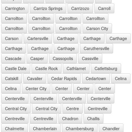
Carrington
Carrizo Springs
Carrizozo
Carroll
Carrollton
Carrollton
Carrollton
Carrollton
Carrollton
Carrollton
Carrollton
Carson City
Carson
Cartersville
Carthage
Carthage
Carthage
Carthage
Carthage
Carthage
Caruthersville
Cascade
Casper
Cassopolis
Cassville
Castle Dale
Castle Rock
Cathlamet
Catlettsburg
Catskill
Cavalier
Cedar Rapids
Cedartown
Celina
Celina
Center City
Center
Center
Center
Centerville
Centerville
Centerville
Centerville
Central City
Central City
Centre
Centreville
Centreville
Centreville
Chadron
Challis
Chalmette
Chamberlain
Chambersburg
Chandler