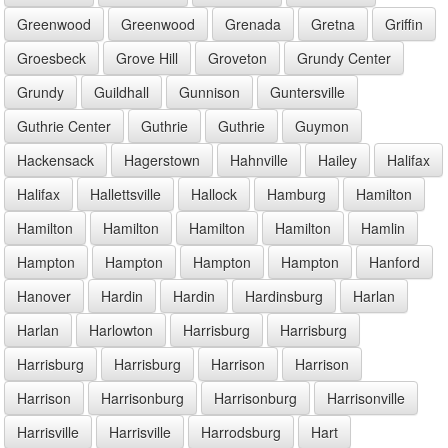
Greenwood
Greenwood
Grenada
Gretna
Griffin
Groesbeck
Grove Hill
Groveton
Grundy Center
Grundy
Guildhall
Gunnison
Guntersville
Guthrie Center
Guthrie
Guthrie
Guymon
Hackensack
Hagerstown
Hahnville
Hailey
Halifax
Halifax
Hallettsville
Hallock
Hamburg
Hamilton
Hamilton
Hamilton
Hamilton
Hamilton
Hamlin
Hampton
Hampton
Hampton
Hampton
Hanford
Hanover
Hardin
Hardin
Hardinsburg
Harlan
Harlan
Harlowton
Harrisburg
Harrisburg
Harrisburg
Harrisburg
Harrison
Harrison
Harrison
Harrisonburg
Harrisonburg
Harrisonville
Harrisville
Harrisville
Harrodsburg
Hart