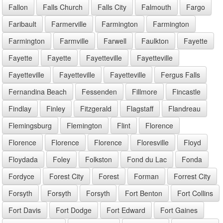
Fallon
Falls Church
Falls City
Falmouth
Fargo
Faribault
Farmerville
Farmington
Farmington
Farmington
Farmville
Farwell
Faulkton
Fayette
Fayette
Fayette
Fayetteville
Fayetteville
Fayetteville
Fayetteville
Fayetteville
Fergus Falls
Fernandina Beach
Fessenden
Fillmore
Fincastle
Findlay
Finley
Fitzgerald
Flagstaff
Flandreau
Flemingsburg
Flemington
Flint
Florence
Florence
Florence
Florence
Floresville
Floyd
Floydada
Foley
Folkston
Fond du Lac
Fonda
Fordyce
Forest City
Forest
Forman
Forrest City
Forsyth
Forsyth
Forsyth
Fort Benton
Fort Collins
Fort Davis
Fort Dodge
Fort Edward
Fort Gaines