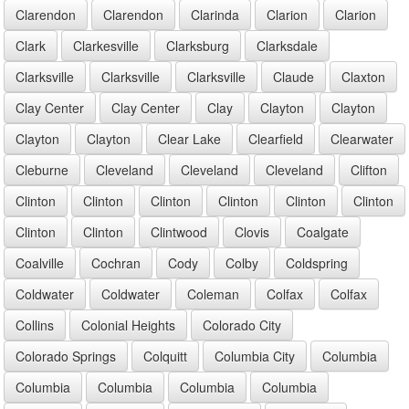
Clarendon
Clarendon
Clarinda
Clarion
Clarion
Clark
Clarkesville
Clarksburg
Clarksdale
Clarksville
Clarksville
Clarksville
Claude
Claxton
Clay Center
Clay Center
Clay
Clayton
Clayton
Clayton
Clayton
Clear Lake
Clearfield
Clearwater
Cleburne
Cleveland
Cleveland
Cleveland
Clifton
Clinton
Clinton
Clinton
Clinton
Clinton
Clinton
Clinton
Clinton
Clintwood
Clovis
Coalgate
Coalville
Cochran
Cody
Colby
Coldspring
Coldwater
Coldwater
Coleman
Colfax
Colfax
Collins
Colonial Heights
Colorado City
Colorado Springs
Colquitt
Columbia City
Columbia
Columbia
Columbia
Columbia
Columbia