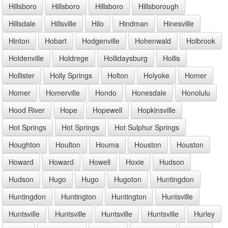
Hillsboro
Hillsboro
Hillsboro
Hillsborough
Hillsdale
Hillsville
Hilo
Hindman
Hinesville
Hinton
Hobart
Hodgenville
Hohenwald
Holbrook
Holdenville
Holdrege
Hollidaysburg
Hollis
Hollister
Holly Springs
Holton
Holyoke
Homer
Homer
Homerville
Hondo
Honesdale
Honolulu
Hood River
Hope
Hopewell
Hopkinsville
Hot Springs
Hot Springs
Hot Sulphur Springs
Houghton
Houlton
Houma
Houston
Houston
Howard
Howard
Howell
Hoxie
Hudson
Hudson
Hugo
Hugo
Hugoton
Huntingdon
Huntingdon
Huntington
Huntington
Huntsville
Huntsville
Huntsville
Huntsville
Huntsville
Hurley