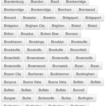
Brandenburg
Brandon
Brazil
Breckenridge
Breckenridge
Breckenridge
Brenham
Brentwood
Brevard
Brewster
Brewton
Bridgeport
Bridgeport
Bridgeton
Brigham City
Brighton
Bristol
Bristol
Britton
Broadus
Broken Bow
Bronson
Brookhaven
Brookings
Brooklyn
Brooksville
Brooksville
Brookville
Brookville
Broomfield
Brownfield
Brownstown
Brownsville
Brownsville
Brownsville
Brownwood
Brunswick
Bryan
Bryan
Bryson City
Buchanan
Buckhannon
Buckingham
Bucyrus
Buena Vista
Buena Vista
Buffalo
Buffalo
Buffalo
Buffalo
Buffalo
Buffalo
Bunnell
Burgaw
Burke
Burkesville
Burley
Burlington
Burlington
Burlington
Burlington
Burlington