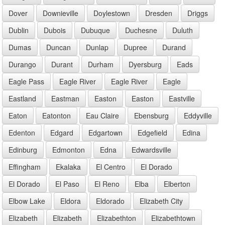
Dover
Downieville
Doylestown
Dresden
Driggs
Dublin
Dubois
Dubuque
Duchesne
Duluth
Dumas
Duncan
Dunlap
Dupree
Durand
Durango
Durant
Durham
Dyersburg
Eads
Eagle Pass
Eagle River
Eagle River
Eagle
Eastland
Eastman
Easton
Easton
Eastville
Eaton
Eatonton
Eau Claire
Ebensburg
Eddyville
Edenton
Edgard
Edgartown
Edgefield
Edina
Edinburg
Edmonton
Edna
Edwardsville
Effingham
Ekalaka
El Centro
El Dorado
El Dorado
El Paso
El Reno
Elba
Elberton
Elbow Lake
Eldora
Eldorado
Elizabeth City
Elizabeth
Elizabeth
Elizabethton
Elizabethtown