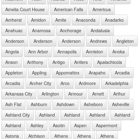
Amelia Court House
American Falls
Americus
Amherst
Amidon
Amite
Anaconda
Anadarko
Anahuac
Anamosa
Anchorage
Andalusia
Anderson
Anderson
Anderson
Andrews
Angleton
Angola
Ann Arbor
Annapolis
Anniston
Anoka
Anson
Anthony
Antigo
Antlers
Apalachicola
Appleton
Appling
Appomattox
Arapaho
Arcadia
Arcadia
Archer City
Arco
Ardmore
Arkadelphia
Arkansas City
Arlington
Armour
Arnett
Arthur
Ash Flat
Ashburn
Ashdown
Asheboro
Asheville
Ashland City
Ashland
Ashland
Ashland
Ashland
Ashland
Ashley
Asotin
Aspen
Aspermont
Astoria
Atchison
Athens
Athens
Athens