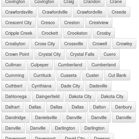
Covington
Covington
Craig
Crandon
Crane
Crawfordsville
Crawfordville
Crawfordville
Creede
Crescent City
Cresco
Creston
Crestview
Cripple Creek
Crockett
Crookston
Crosby
Crosbyton
Cross City
Crossville
Crowell
Crowley
Crown Point
Crystal City
Crystal Falls
Cuero
Cullman
Culpeper
Cumberland
Cumberland
Cumming
Currituck
Cusseta
Custer
Cut Bank
Cuthbert
Cynthiana
Dade City
Dadeville
Dahlonega
Daingerfield
Dakota City
Dakota City
Dalhart
Dallas
Dallas
Dallas
Dalton
Danbury
Dandridge
Danielsville
Danville
Danville
Danville
Danville
Danville
Darlington
Darlington
Davenport
Davenport
David City
Dawson