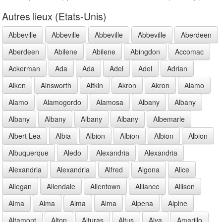
Autres lieux (Etats-Unis)
Abbeville
Abbeville
Abbeville
Abbeville
Aberdeen
Aberdeen
Abilene
Abilene
Abingdon
Accomac
Ackerman
Ada
Ada
Adel
Adel
Adrian
Aiken
Ainsworth
Aitkin
Akron
Akron
Alamo
Alamo
Alamogordo
Alamosa
Albany
Albany
Albany
Albany
Albany
Albany
Albemarle
Albert Lea
Albia
Albion
Albion
Albion
Albion
Albuquerque
Aledo
Alexandria
Alexandria
Alexandria
Alexandria
Alfred
Algona
Alice
Allegan
Allendale
Allentown
Alliance
Allison
Alma
Alma
Alma
Alma
Alpena
Alpine
Altamont
Alton
Alturas
Altus
Alva
Amarillo