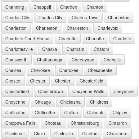
Channing
Chappell
Chardon
Chariton
Charles City
Charles City
Charles Town
Charleston
Charleston
Charleston
Charleston
Charlevoix
Charlotte Court House
Charlotte
Charlotte
Charlotte
Charlottesville
Chaska
Chatham
Chatom
Chatsworth
Chattanooga
Cheboygan
Chehalis
Chelsea
Cherokee
Cherokee
Chesapeake
Chester
Chester
Chester
Chesterfield
Chesterfield
Chestertown
Cheyenne Wells
Cheyenne
Cheyenne
Chicago
Chickasha
Childress
Chillicothe
Chillicothe
Chilton
Chinook
Chipley
Chippewa Falls
Choteau
Christiansburg
Cimarron
Cincinnati
Circle
Circleville
Clanton
Claremore