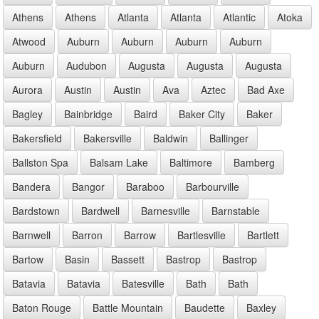
Athens
Athens
Atlanta
Atlanta
Atlantic
Atoka
Atwood
Auburn
Auburn
Auburn
Auburn
Auburn
Audubon
Augusta
Augusta
Augusta
Aurora
Austin
Austin
Ava
Aztec
Bad Axe
Bagley
Bainbridge
Baird
Baker City
Baker
Bakersfield
Bakersville
Baldwin
Ballinger
Ballston Spa
Balsam Lake
Baltimore
Bamberg
Bandera
Bangor
Baraboo
Barbourville
Bardstown
Bardwell
Barnesville
Barnstable
Barnwell
Barron
Barrow
Bartlesville
Bartlett
Bartow
Basin
Bassett
Bastrop
Bastrop
Batavia
Batavia
Batesville
Bath
Bath
Baton Rouge
Battle Mountain
Baudette
Baxley