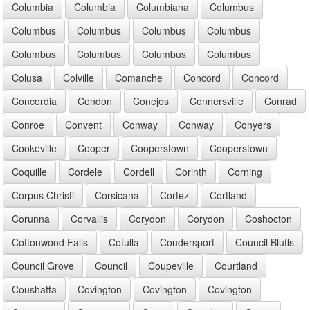
Columbia
Columbia
Columbiana
Columbus
Columbus
Columbus
Columbus
Columbus
Columbus
Columbus
Columbus
Columbus
Colusa
Colville
Comanche
Concord
Concord
Concordia
Condon
Conejos
Connersville
Conrad
Conroe
Convent
Conway
Conway
Conyers
Cookeville
Cooper
Cooperstown
Cooperstown
Coquille
Cordele
Cordell
Corinth
Corning
Corpus Christi
Corsicana
Cortez
Cortland
Corunna
Corvallis
Corydon
Corydon
Coshocton
Cottonwood Falls
Cotulla
Coudersport
Council Bluffs
Council Grove
Council
Coupeville
Courtland
Coushatta
Covington
Covington
Covington