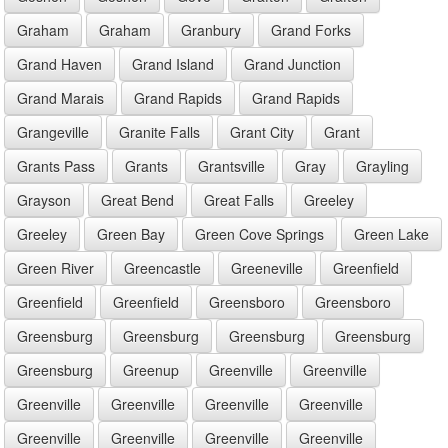
Graham
Graham
Granbury
Grand Forks
Grand Haven
Grand Island
Grand Junction
Grand Marais
Grand Rapids
Grand Rapids
Grangeville
Granite Falls
Grant City
Grant
Grants Pass
Grants
Grantsville
Gray
Grayling
Grayson
Great Bend
Great Falls
Greeley
Greeley
Green Bay
Green Cove Springs
Green Lake
Green River
Greencastle
Greeneville
Greenfield
Greenfield
Greenfield
Greensboro
Greensboro
Greensburg
Greensburg
Greensburg
Greensburg
Greensburg
Greenup
Greenville
Greenville
Greenville
Greenville
Greenville
Greenville
Greenville
Greenville
Greenville
Greenville