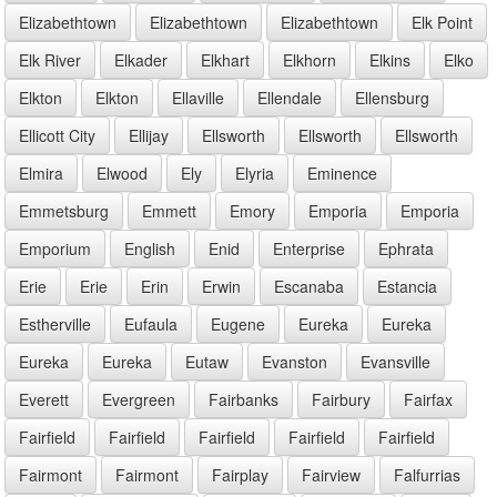
Elizabethtown
Elizabethtown
Elizabethtown
Elk Point
Elk River
Elkader
Elkhart
Elkhorn
Elkins
Elko
Elkton
Elkton
Ellaville
Ellendale
Ellensburg
Ellicott City
Ellijay
Ellsworth
Ellsworth
Ellsworth
Elmira
Elwood
Ely
Elyria
Eminence
Emmetsburg
Emmett
Emory
Emporia
Emporia
Emporium
English
Enid
Enterprise
Ephrata
Erie
Erie
Erin
Erwin
Escanaba
Estancia
Estherville
Eufaula
Eugene
Eureka
Eureka
Eureka
Eureka
Eutaw
Evanston
Evansville
Everett
Evergreen
Fairbanks
Fairbury
Fairfax
Fairfield
Fairfield
Fairfield
Fairfield
Fairfield
Fairmont
Fairmont
Fairplay
Fairview
Falfurrias