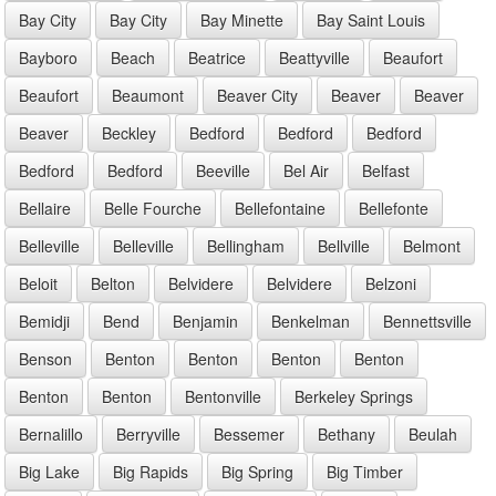
Bay City
Bay City
Bay Minette
Bay Saint Louis
Bayboro
Beach
Beatrice
Beattyville
Beaufort
Beaufort
Beaumont
Beaver City
Beaver
Beaver
Beaver
Beckley
Bedford
Bedford
Bedford
Bedford
Bedford
Beeville
Bel Air
Belfast
Bellaire
Belle Fourche
Bellefontaine
Bellefonte
Belleville
Belleville
Bellingham
Bellville
Belmont
Beloit
Belton
Belvidere
Belvidere
Belzoni
Bemidji
Bend
Benjamin
Benkelman
Bennettsville
Benson
Benton
Benton
Benton
Benton
Benton
Benton
Bentonville
Berkeley Springs
Bernalillo
Berryville
Bessemer
Bethany
Beulah
Big Lake
Big Rapids
Big Spring
Big Timber