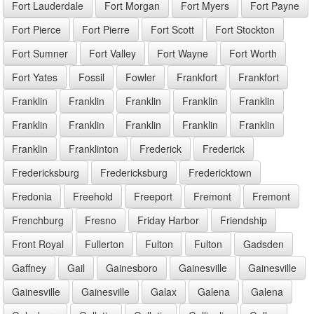
Fort Lauderdale
Fort Morgan
Fort Myers
Fort Payne
Fort Pierce
Fort Pierre
Fort Scott
Fort Stockton
Fort Sumner
Fort Valley
Fort Wayne
Fort Worth
Fort Yates
Fossil
Fowler
Frankfort
Frankfort
Franklin
Franklin
Franklin
Franklin
Franklin
Franklin
Franklin
Franklin
Franklin
Franklin
Franklin
Franklinton
Frederick
Frederick
Fredericksburg
Fredericksburg
Fredericktown
Fredonia
Freehold
Freeport
Fremont
Fremont
Frenchburg
Fresno
Friday Harbor
Friendship
Front Royal
Fullerton
Fulton
Fulton
Gadsden
Gaffney
Gail
Gainesboro
Gainesville
Gainesville
Gainesville
Gainesville
Galax
Galena
Galena