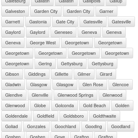
Galesburg
Gallatin
Gallatin
Gallipolis
Gallup
Galveston
Garden City
Garden City
Garner
Garnett
Gastonia
Gate City
Gatesville
Gatesville
Gaylord
Gaylord
Geneseo
Geneva
Geneva
Geneva
George West
Georgetown
Georgetown
Georgetown
Georgetown
Georgetown
Georgetown
Georgetown
Gering
Gettysburg
Gettysburg
Gibson
Giddings
Gillette
Gilmer
Girard
Gladwin
Glasgow
Glasgow
Glen Rose
Glencoe
Glendive
Glenville
Glenwood Springs
Glenwood
Glenwood
Globe
Golconda
Gold Beach
Golden
Goldendale
Goldfield
Goldsboro
Goldthwaite
Goliad
Gonzales
Goochland
Gooding
Goodland
Goshen
Goshen
Gove
Grafton
Grafton