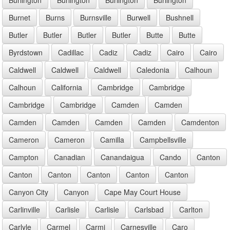
Burnet
Burns
Burnsville
Burwell
Bushnell
Butler
Butler
Butler
Butler
Butte
Butte
Byrdstown
Cadillac
Cadiz
Cadiz
Cairo
Cairo
Caldwell
Caldwell
Caldwell
Caledonia
Calhoun
Calhoun
California
Cambridge
Cambridge
Cambridge
Cambridge
Camden
Camden
Camden
Camden
Camden
Camden
Camdenton
Cameron
Cameron
Camilla
Campbellsville
Campton
Canadian
Canandaigua
Cando
Canton
Canton
Canton
Canton
Canton
Canton
Canyon City
Canyon
Cape May Court House
Carlinville
Carlisle
Carlisle
Carlsbad
Carlton
Carlyle
Carmel
Carmi
Carnesville
Caro