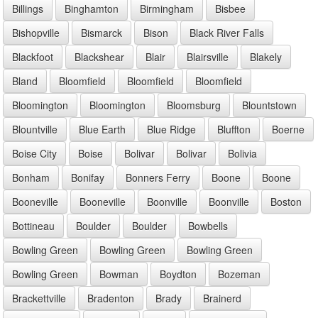
Billings
Binghamton
Birmingham
Bisbee
Bishopville
Bismarck
Bison
Black River Falls
Blackfoot
Blackshear
Blair
Blairsville
Blakely
Bland
Bloomfield
Bloomfield
Bloomfield
Bloomington
Bloomington
Bloomsburg
Blountstown
Blountville
Blue Earth
Blue Ridge
Bluffton
Boerne
Boise City
Boise
Bolivar
Bolivar
Bolivia
Bonham
Bonifay
Bonners Ferry
Boone
Boone
Booneville
Booneville
Boonville
Boonville
Boston
Bottineau
Boulder
Boulder
Bowbells
Bowling Green
Bowling Green
Bowling Green
Bowling Green
Bowman
Boydton
Bozeman
Brackettville
Bradenton
Brady
Brainerd