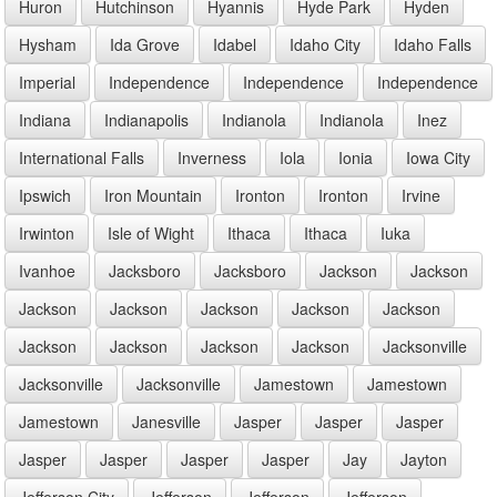
Huron
Hutchinson
Hyannis
Hyde Park
Hyden
Hysham
Ida Grove
Idabel
Idaho City
Idaho Falls
Imperial
Independence
Independence
Independence
Indiana
Indianapolis
Indianola
Indianola
Inez
International Falls
Inverness
Iola
Ionia
Iowa City
Ipswich
Iron Mountain
Ironton
Ironton
Irvine
Irwinton
Isle of Wight
Ithaca
Ithaca
Iuka
Ivanhoe
Jacksboro
Jacksboro
Jackson
Jackson
Jackson
Jackson
Jackson
Jackson
Jackson
Jackson
Jackson
Jackson
Jackson
Jacksonville
Jacksonville
Jacksonville
Jamestown
Jamestown
Jamestown
Janesville
Jasper
Jasper
Jasper
Jasper
Jasper
Jasper
Jasper
Jay
Jayton
Jefferson City
Jefferson
Jefferson
Jefferson