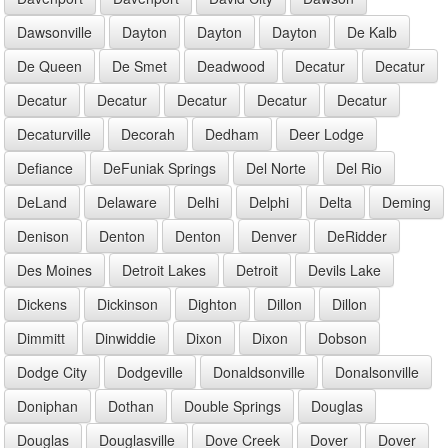
Dawsonville
Dayton
Dayton
Dayton
De Kalb
De Queen
De Smet
Deadwood
Decatur
Decatur
Decatur
Decatur
Decatur
Decatur
Decatur
Decaturville
Decorah
Dedham
Deer Lodge
Defiance
DeFuniak Springs
Del Norte
Del Rio
DeLand
Delaware
Delhi
Delphi
Delta
Deming
Denison
Denton
Denton
Denver
DeRidder
Des Moines
Detroit Lakes
Detroit
Devils Lake
Dickens
Dickinson
Dighton
Dillon
Dillon
Dimmitt
Dinwiddie
Dixon
Dixon
Dobson
Dodge City
Dodgeville
Donaldsonville
Donalsonville
Doniphan
Dothan
Double Springs
Douglas
Douglas
Douglasville
Dove Creek
Dover
Dover