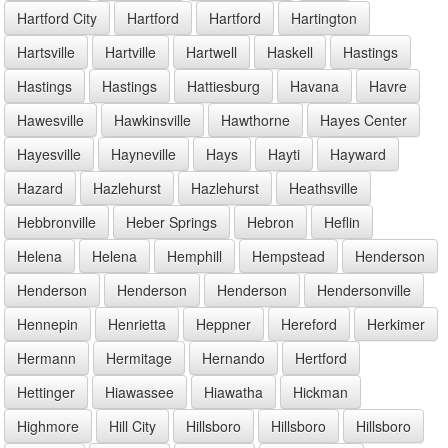
Hartford City
Hartford
Hartford
Hartington
Hartsville
Hartville
Hartwell
Haskell
Hastings
Hastings
Hastings
Hattiesburg
Havana
Havre
Hawesville
Hawkinsville
Hawthorne
Hayes Center
Hayesville
Hayneville
Hays
Hayti
Hayward
Hazard
Hazlehurst
Hazlehurst
Heathsville
Hebbronville
Heber Springs
Hebron
Heflin
Helena
Helena
Hemphill
Hempstead
Henderson
Henderson
Henderson
Henderson
Hendersonville
Hennepin
Henrietta
Heppner
Hereford
Herkimer
Hermann
Hermitage
Hernando
Hertford
Hettinger
Hiawassee
Hiawatha
Hickman
Highmore
Hill City
Hillsboro
Hillsboro
Hillsboro