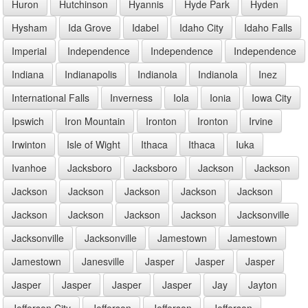
Huron
Hutchinson
Hyannis
Hyde Park
Hyden
Hysham
Ida Grove
Idabel
Idaho City
Idaho Falls
Imperial
Independence
Independence
Independence
Indiana
Indianapolis
Indianola
Indianola
Inez
International Falls
Inverness
Iola
Ionia
Iowa City
Ipswich
Iron Mountain
Ironton
Ironton
Irvine
Irwinton
Isle of Wight
Ithaca
Ithaca
Iuka
Ivanhoe
Jacksboro
Jacksboro
Jackson
Jackson
Jackson
Jackson
Jackson
Jackson
Jackson
Jackson
Jackson
Jackson
Jackson
Jacksonville
Jacksonville
Jacksonville
Jamestown
Jamestown
Jamestown
Janesville
Jasper
Jasper
Jasper
Jasper
Jasper
Jasper
Jasper
Jay
Jayton
Jefferson City
Jefferson
Jefferson
Jefferson