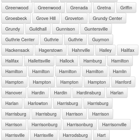
Greenwood
Greenwood
Grenada
Gretna
Griffin
Groesbeck
Grove Hill
Groveton
Grundy Center
Grundy
Guildhall
Gunnison
Guntersville
Guthrie Center
Guthrie
Guthrie
Guymon
Hackensack
Hagerstown
Hahnville
Hailey
Halifax
Halifax
Hallettsville
Hallock
Hamburg
Hamilton
Hamilton
Hamilton
Hamilton
Hamilton
Hamlin
Hampton
Hampton
Hampton
Hampton
Hanford
Hanover
Hardin
Hardin
Hardinsburg
Harlan
Harlan
Harlowton
Harrisburg
Harrisburg
Harrisburg
Harrisburg
Harrison
Harrison
Harrison
Harrisonburg
Harrisonburg
Harrisonville
Harrisville
Harrisville
Harrodsburg
Hart