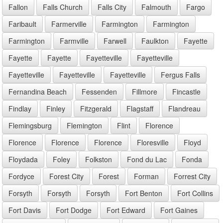
Fallon
Falls Church
Falls City
Falmouth
Fargo
Faribault
Farmerville
Farmington
Farmington
Farmington
Farmville
Farwell
Faulkton
Fayette
Fayette
Fayette
Fayetteville
Fayetteville
Fayetteville
Fayetteville
Fayetteville
Fergus Falls
Fernandina Beach
Fessenden
Fillmore
Fincastle
Findlay
Finley
Fitzgerald
Flagstaff
Flandreau
Flemingsburg
Flemington
Flint
Florence
Florence
Florence
Florence
Floresville
Floyd
Floydada
Foley
Folkston
Fond du Lac
Fonda
Fordyce
Forest City
Forest
Forman
Forrest City
Forsyth
Forsyth
Forsyth
Fort Benton
Fort Collins
Fort Davis
Fort Dodge
Fort Edward
Fort Gaines