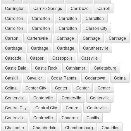
Carrington
Carrizo Springs
Carrizozo
Carroll
Carrollton
Carrollton
Carrollton
Carrollton
Carrollton
Carrollton
Carrollton
Carson City
Carson
Cartersville
Carthage
Carthage
Carthage
Carthage
Carthage
Carthage
Caruthersville
Cascade
Casper
Cassopolis
Cassville
Castle Dale
Castle Rock
Cathlamet
Catlettsburg
Catskill
Cavalier
Cedar Rapids
Cedartown
Celina
Celina
Center City
Center
Center
Center
Centerville
Centerville
Centerville
Centerville
Central City
Central City
Centre
Centreville
Centreville
Centreville
Chadron
Challis
Chalmette
Chamberlain
Chambersburg
Chandler