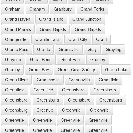
Graham
Graham
Granbury
Grand Forks
Grand Haven
Grand Island
Grand Junction
Grand Marais
Grand Rapids
Grand Rapids
Grangeville
Granite Falls
Grant City
Grant
Grants Pass
Grants
Grantsville
Gray
Grayling
Grayson
Great Bend
Great Falls
Greeley
Greeley
Green Bay
Green Cove Springs
Green Lake
Green River
Greencastle
Greeneville
Greenfield
Greenfield
Greenfield
Greensboro
Greensboro
Greensburg
Greensburg
Greensburg
Greensburg
Greensburg
Greenup
Greenville
Greenville
Greenville
Greenville
Greenville
Greenville
Greenville
Greenville
Greenville
Greenville