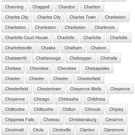
Channing
Chappell
Chardon
Chariton
Charles City
Charles City
Charles Town
Charleston
Charleston
Charleston
Charleston
Charlevoix
Charlotte Court House
Charlotte
Charlotte
Charlotte
Charlottesville
Chaska
Chatham
Chatom
Chatsworth
Chattanooga
Cheboygan
Chehalis
Chelsea
Cherokee
Cherokee
Chesapeake
Chester
Chester
Chester
Chesterfield
Chesterfield
Chestertown
Cheyenne Wells
Cheyenne
Cheyenne
Chicago
Chickasha
Childress
Chillicothe
Chillicothe
Chilton
Chinook
Chipley
Chippewa Falls
Choteau
Christiansburg
Cimarron
Cincinnati
Circle
Circleville
Clanton
Claremore