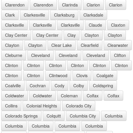
Clarendon
Clarendon
Clarinda
Clarion
Clarion
Clark
Clarkesville
Clarksburg
Clarksdale
Clarksville
Clarksville
Clarksville
Claude
Claxton
Clay Center
Clay Center
Clay
Clayton
Clayton
Clayton
Clayton
Clear Lake
Clearfield
Clearwater
Cleburne
Cleveland
Cleveland
Cleveland
Clifton
Clinton
Clinton
Clinton
Clinton
Clinton
Clinton
Clinton
Clinton
Clintwood
Clovis
Coalgate
Coalville
Cochran
Cody
Colby
Coldspring
Coldwater
Coldwater
Coleman
Colfax
Colfax
Collins
Colonial Heights
Colorado City
Colorado Springs
Colquitt
Columbia City
Columbia
Columbia
Columbia
Columbia
Columbia