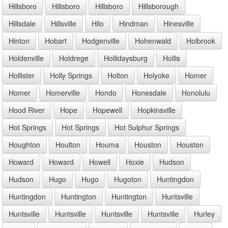
Hillsboro
Hillsboro
Hillsboro
Hillsborough
Hillsdale
Hillsville
Hilo
Hindman
Hinesville
Hinton
Hobart
Hodgenville
Hohenwald
Holbrook
Holdenville
Holdrege
Hollidaysburg
Hollis
Hollister
Holly Springs
Holton
Holyoke
Homer
Homer
Homerville
Hondo
Honesdale
Honolulu
Hood River
Hope
Hopewell
Hopkinsville
Hot Springs
Hot Springs
Hot Sulphur Springs
Houghton
Houlton
Houma
Houston
Houston
Howard
Howard
Howell
Hoxie
Hudson
Hudson
Hugo
Hugo
Hugoton
Huntingdon
Huntingdon
Huntington
Huntington
Huntsville
Huntsville
Huntsville
Huntsville
Huntsville
Hurley