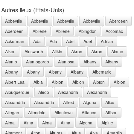
Autres lieux (Etats-Unis)
Abbeville
Abbeville
Abbeville
Abbeville
Aberdeen
Aberdeen
Abilene
Abilene
Abingdon
Accomac
Ackerman
Ada
Ada
Adel
Adel
Adrian
Aiken
Ainsworth
Aitkin
Akron
Akron
Alamo
Alamo
Alamogordo
Alamosa
Albany
Albany
Albany
Albany
Albany
Albany
Albemarle
Albert Lea
Albia
Albion
Albion
Albion
Albion
Albuquerque
Aledo
Alexandria
Alexandria
Alexandria
Alexandria
Alfred
Algona
Alice
Allegan
Allendale
Allentown
Alliance
Allison
Alma
Alma
Alma
Alma
Alpena
Alpine
Altamont
Alton
Alturas
Altus
Alva
Amarillo