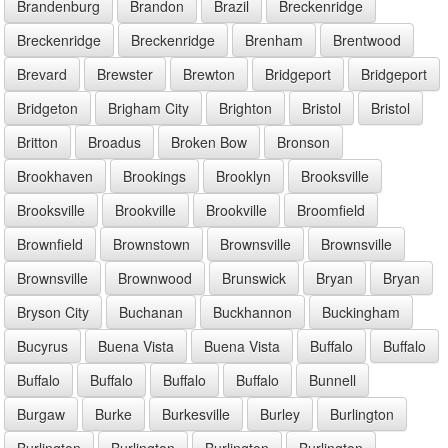
Brandenburg
Brandon
Brazil
Breckenridge
Breckenridge
Breckenridge
Brenham
Brentwood
Brevard
Brewster
Brewton
Bridgeport
Bridgeport
Bridgeton
Brigham City
Brighton
Bristol
Bristol
Britton
Broadus
Broken Bow
Bronson
Brookhaven
Brookings
Brooklyn
Brooksville
Brooksville
Brookville
Brookville
Broomfield
Brownfield
Brownstown
Brownsville
Brownsville
Brownsville
Brownwood
Brunswick
Bryan
Bryan
Bryson City
Buchanan
Buckhannon
Buckingham
Bucyrus
Buena Vista
Buena Vista
Buffalo
Buffalo
Buffalo
Buffalo
Buffalo
Buffalo
Bunnell
Burgaw
Burke
Burkesville
Burley
Burlington
Burlington
Burlington
Burlington
Burlington