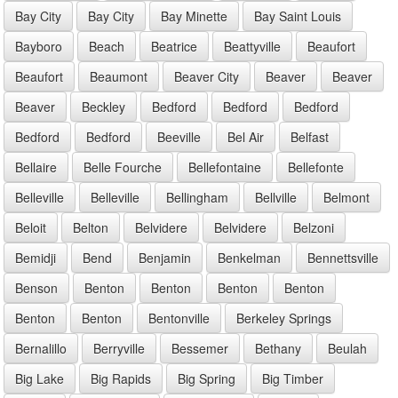
Bay City
Bay City
Bay Minette
Bay Saint Louis
Bayboro
Beach
Beatrice
Beattyville
Beaufort
Beaufort
Beaumont
Beaver City
Beaver
Beaver
Beaver
Beckley
Bedford
Bedford
Bedford
Bedford
Bedford
Beeville
Bel Air
Belfast
Bellaire
Belle Fourche
Bellefontaine
Bellefonte
Belleville
Belleville
Bellingham
Bellville
Belmont
Beloit
Belton
Belvidere
Belvidere
Belzoni
Bemidji
Bend
Benjamin
Benkelman
Bennettsville
Benson
Benton
Benton
Benton
Benton
Benton
Benton
Bentonville
Berkeley Springs
Bernalillo
Berryville
Bessemer
Bethany
Beulah
Big Lake
Big Rapids
Big Spring
Big Timber