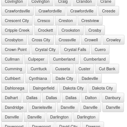
Covington
Covington
Craig
Crandon
Crane
Crawfordsville
Crawfordville
Crawfordville
Creede
Crescent City
Cresco
Creston
Crestview
Cripple Creek
Crockett
Crookston
Crosby
Crosbyton
Cross City
Crossville
Crowell
Crowley
Crown Point
Crystal City
Crystal Falls
Cuero
Cullman
Culpeper
Cumberland
Cumberland
Cumming
Currituck
Cusseta
Custer
Cut Bank
Cuthbert
Cynthiana
Dade City
Dadeville
Dahlonega
Daingerfield
Dakota City
Dakota City
Dalhart
Dallas
Dallas
Dallas
Dalton
Danbury
Dandridge
Danielsville
Danville
Danville
Danville
Danville
Danville
Darlington
Darlington
Davenport
Davenport
David City
Dawson