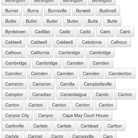
Burnet
Burns
Burnsville
Burwell
Bushnell
Butler
Butler
Butler
Butler
Butte
Butte
Byrdstown
Cadillac
Cadiz
Cadiz
Cairo
Cairo
Caldwell
Caldwell
Caldwell
Caledonia
Calhoun
Calhoun
California
Cambridge
Cambridge
Cambridge
Cambridge
Camden
Camden
Camden
Camden
Camden
Camden
Camdenton
Cameron
Cameron
Camilla
Campbellsville
Campton
Canadian
Canandaigua
Cando
Canton
Canton
Canton
Canton
Canton
Canton
Canyon City
Canyon
Cape May Court House
Carlinville
Carlisle
Carlisle
Carlsbad
Carlton
Carlyle
Carmel
Carmi
Carnesville
Caro