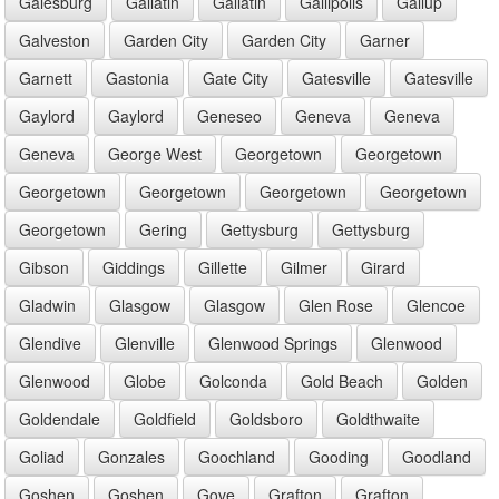
Galesburg
Gallatin
Gallatin
Gallipolis
Gallup
Galveston
Garden City
Garden City
Garner
Garnett
Gastonia
Gate City
Gatesville
Gatesville
Gaylord
Gaylord
Geneseo
Geneva
Geneva
Geneva
George West
Georgetown
Georgetown
Georgetown
Georgetown
Georgetown
Georgetown
Georgetown
Gering
Gettysburg
Gettysburg
Gibson
Giddings
Gillette
Gilmer
Girard
Gladwin
Glasgow
Glasgow
Glen Rose
Glencoe
Glendive
Glenville
Glenwood Springs
Glenwood
Glenwood
Globe
Golconda
Gold Beach
Golden
Goldendale
Goldfield
Goldsboro
Goldthwaite
Goliad
Gonzales
Goochland
Gooding
Goodland
Goshen
Goshen
Gove
Grafton
Grafton