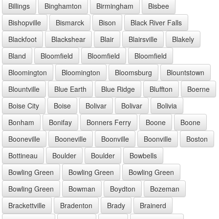
Billings
Binghamton
Birmingham
Bisbee
Bishopville
Bismarck
Bison
Black River Falls
Blackfoot
Blackshear
Blair
Blairsville
Blakely
Bland
Bloomfield
Bloomfield
Bloomfield
Bloomington
Bloomington
Bloomsburg
Blountstown
Blountville
Blue Earth
Blue Ridge
Bluffton
Boerne
Boise City
Boise
Bolivar
Bolivar
Bolivia
Bonham
Bonifay
Bonners Ferry
Boone
Boone
Booneville
Booneville
Boonville
Boonville
Boston
Bottineau
Boulder
Boulder
Bowbells
Bowling Green
Bowling Green
Bowling Green
Bowling Green
Bowman
Boydton
Bozeman
Brackettville
Bradenton
Brady
Brainerd