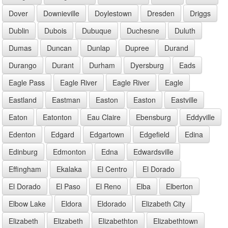
Dover
Downieville
Doylestown
Dresden
Driggs
Dublin
Dubois
Dubuque
Duchesne
Duluth
Dumas
Duncan
Dunlap
Dupree
Durand
Durango
Durant
Durham
Dyersburg
Eads
Eagle Pass
Eagle River
Eagle River
Eagle
Eastland
Eastman
Easton
Easton
Eastville
Eaton
Eatonton
Eau Claire
Ebensburg
Eddyville
Edenton
Edgard
Edgartown
Edgefield
Edina
Edinburg
Edmonton
Edna
Edwardsville
Effingham
Ekalaka
El Centro
El Dorado
El Dorado
El Paso
El Reno
Elba
Elberton
Elbow Lake
Eldora
Eldorado
Elizabeth City
Elizabeth
Elizabeth
Elizabethton
Elizabethtown