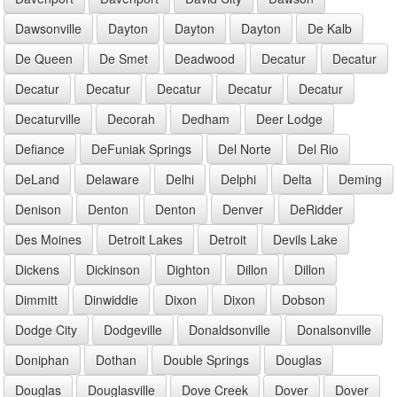
Dawsonville
Dayton
Dayton
Dayton
De Kalb
De Queen
De Smet
Deadwood
Decatur
Decatur
Decatur
Decatur
Decatur
Decatur
Decatur
Decaturville
Decorah
Dedham
Deer Lodge
Defiance
DeFuniak Springs
Del Norte
Del Rio
DeLand
Delaware
Delhi
Delphi
Delta
Deming
Denison
Denton
Denton
Denver
DeRidder
Des Moines
Detroit Lakes
Detroit
Devils Lake
Dickens
Dickinson
Dighton
Dillon
Dillon
Dimmitt
Dinwiddie
Dixon
Dixon
Dobson
Dodge City
Dodgeville
Donaldsonville
Donalsonville
Doniphan
Dothan
Double Springs
Douglas
Douglas
Douglasville
Dove Creek
Dover
Dover