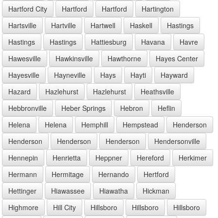
Hartford City
Hartford
Hartford
Hartington
Hartsville
Hartville
Hartwell
Haskell
Hastings
Hastings
Hastings
Hattiesburg
Havana
Havre
Hawesville
Hawkinsville
Hawthorne
Hayes Center
Hayesville
Hayneville
Hays
Hayti
Hayward
Hazard
Hazlehurst
Hazlehurst
Heathsville
Hebbronville
Heber Springs
Hebron
Heflin
Helena
Helena
Hemphill
Hempstead
Henderson
Henderson
Henderson
Henderson
Hendersonville
Hennepin
Henrietta
Heppner
Hereford
Herkimer
Hermann
Hermitage
Hernando
Hertford
Hettinger
Hiawassee
Hiawatha
Hickman
Highmore
Hill City
Hillsboro
Hillsboro
Hillsboro