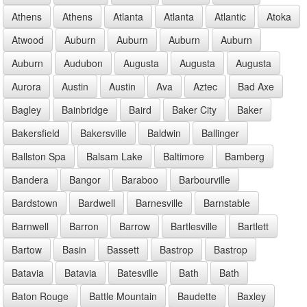
Athens
Athens
Atlanta
Atlanta
Atlantic
Atoka
Atwood
Auburn
Auburn
Auburn
Auburn
Auburn
Audubon
Augusta
Augusta
Augusta
Aurora
Austin
Austin
Ava
Aztec
Bad Axe
Bagley
Bainbridge
Baird
Baker City
Baker
Bakersfield
Bakersville
Baldwin
Ballinger
Ballston Spa
Balsam Lake
Baltimore
Bamberg
Bandera
Bangor
Baraboo
Barbourville
Bardstown
Bardwell
Barnesville
Barnstable
Barnwell
Barron
Barrow
Bartlesville
Bartlett
Bartow
Basin
Bassett
Bastrop
Bastrop
Batavia
Batavia
Batesville
Bath
Bath
Baton Rouge
Battle Mountain
Baudette
Baxley