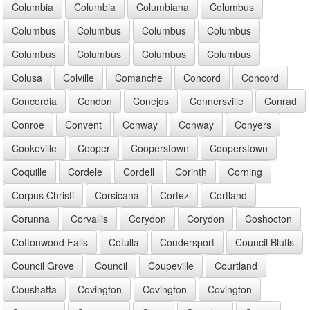
Columbia
Columbia
Columbiana
Columbus
Columbus
Columbus
Columbus
Columbus
Columbus
Columbus
Columbus
Columbus
Colusa
Colville
Comanche
Concord
Concord
Concordia
Condon
Conejos
Connersville
Conrad
Conroe
Convent
Conway
Conway
Conyers
Cookeville
Cooper
Cooperstown
Cooperstown
Coquille
Cordele
Cordell
Corinth
Corning
Corpus Christi
Corsicana
Cortez
Cortland
Corunna
Corvallis
Corydon
Corydon
Coshocton
Cottonwood Falls
Cotulla
Coudersport
Council Bluffs
Council Grove
Council
Coupeville
Courtland
Coushatta
Covington
Covington
Covington