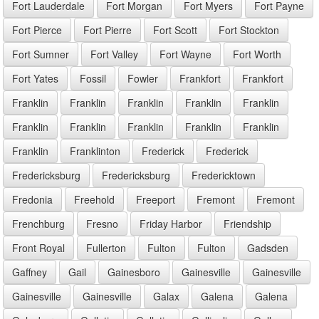
Fort Lauderdale
Fort Morgan
Fort Myers
Fort Payne
Fort Pierce
Fort Pierre
Fort Scott
Fort Stockton
Fort Sumner
Fort Valley
Fort Wayne
Fort Worth
Fort Yates
Fossil
Fowler
Frankfort
Frankfort
Franklin
Franklin
Franklin
Franklin
Franklin
Franklin
Franklin
Franklin
Franklin
Franklin
Franklin
Franklinton
Frederick
Frederick
Fredericksburg
Fredericksburg
Fredericktown
Fredonia
Freehold
Freeport
Fremont
Fremont
Frenchburg
Fresno
Friday Harbor
Friendship
Front Royal
Fullerton
Fulton
Fulton
Gadsden
Gaffney
Gail
Gainesboro
Gainesville
Gainesville
Gainesville
Gainesville
Galax
Galena
Galena