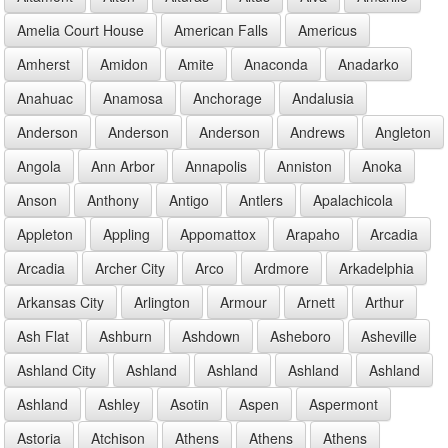
Amelia Court House
American Falls
Americus
Amherst
Amidon
Amite
Anaconda
Anadarko
Anahuac
Anamosa
Anchorage
Andalusia
Anderson
Anderson
Anderson
Andrews
Angleton
Angola
Ann Arbor
Annapolis
Anniston
Anoka
Anson
Anthony
Antigo
Antlers
Apalachicola
Appleton
Appling
Appomattox
Arapaho
Arcadia
Arcadia
Archer City
Arco
Ardmore
Arkadelphia
Arkansas City
Arlington
Armour
Arnett
Arthur
Ash Flat
Ashburn
Ashdown
Asheboro
Asheville
Ashland City
Ashland
Ashland
Ashland
Ashland
Ashland
Ashley
Asotin
Aspen
Aspermont
Astoria
Atchison
Athens
Athens
Athens