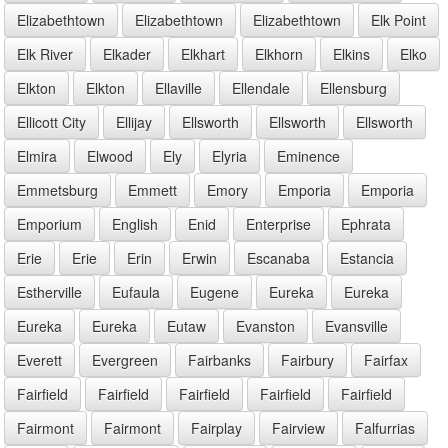
Elizabethtown
Elizabethtown
Elizabethtown
Elk Point
Elk River
Elkader
Elkhart
Elkhorn
Elkins
Elko
Elkton
Elkton
Ellaville
Ellendale
Ellensburg
Ellicott City
Ellijay
Ellsworth
Ellsworth
Ellsworth
Elmira
Elwood
Ely
Elyria
Eminence
Emmetsburg
Emmett
Emory
Emporia
Emporia
Emporium
English
Enid
Enterprise
Ephrata
Erie
Erie
Erin
Erwin
Escanaba
Estancia
Estherville
Eufaula
Eugene
Eureka
Eureka
Eureka
Eureka
Eutaw
Evanston
Evansville
Everett
Evergreen
Fairbanks
Fairbury
Fairfax
Fairfield
Fairfield
Fairfield
Fairfield
Fairfield
Fairmont
Fairmont
Fairplay
Fairview
Falfurrias