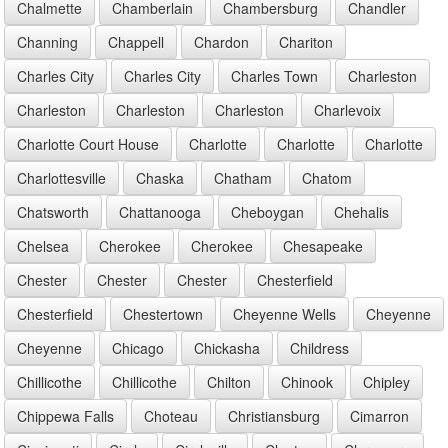
Chalmette
Chamberlain
Chambersburg
Chandler
Channing
Chappell
Chardon
Chariton
Charles City
Charles City
Charles Town
Charleston
Charleston
Charleston
Charleston
Charlevoix
Charlotte Court House
Charlotte
Charlotte
Charlotte
Charlottesville
Chaska
Chatham
Chatom
Chatsworth
Chattanooga
Cheboygan
Chehalis
Chelsea
Cherokee
Cherokee
Chesapeake
Chester
Chester
Chester
Chesterfield
Chesterfield
Chestertown
Cheyenne Wells
Cheyenne
Cheyenne
Chicago
Chickasha
Childress
Chillicothe
Chillicothe
Chilton
Chinook
Chipley
Chippewa Falls
Choteau
Christiansburg
Cimarron