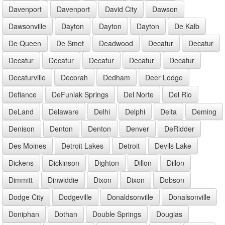
Davenport
Davenport
David City
Dawson
Dawsonville
Dayton
Dayton
Dayton
De Kalb
De Queen
De Smet
Deadwood
Decatur
Decatur
Decatur
Decatur
Decatur
Decatur
Decatur
Decaturville
Decorah
Dedham
Deer Lodge
Defiance
DeFuniak Springs
Del Norte
Del Rio
DeLand
Delaware
Delhi
Delphi
Delta
Deming
Denison
Denton
Denton
Denver
DeRidder
Des Moines
Detroit Lakes
Detroit
Devils Lake
Dickens
Dickinson
Dighton
Dillon
Dillon
Dimmitt
Dinwiddie
Dixon
Dixon
Dobson
Dodge City
Dodgeville
Donaldsonville
Donalsonville
Doniphan
Dothan
Double Springs
Douglas