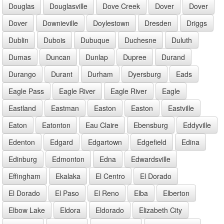
Douglas
Douglasville
Dove Creek
Dover
Dover
Dover
Downieville
Doylestown
Dresden
Driggs
Dublin
Dubois
Dubuque
Duchesne
Duluth
Dumas
Duncan
Dunlap
Dupree
Durand
Durango
Durant
Durham
Dyersburg
Eads
Eagle Pass
Eagle River
Eagle River
Eagle
Eastland
Eastman
Easton
Easton
Eastville
Eaton
Eatonton
Eau Claire
Ebensburg
Eddyville
Edenton
Edgard
Edgartown
Edgefield
Edina
Edinburg
Edmonton
Edna
Edwardsville
Effingham
Ekalaka
El Centro
El Dorado
El Dorado
El Paso
El Reno
Elba
Elberton
Elbow Lake
Eldora
Eldorado
Elizabeth City