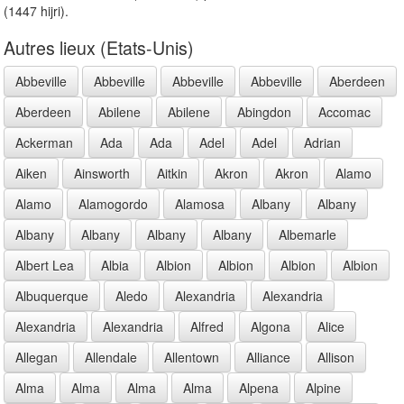
(1447 hijri).
Autres lieux (Etats-Unis)
Abbeville
Abbeville
Abbeville
Abbeville
Aberdeen
Aberdeen
Abilene
Abilene
Abingdon
Accomac
Ackerman
Ada
Ada
Adel
Adel
Adrian
Aiken
Ainsworth
Aitkin
Akron
Akron
Alamo
Alamo
Alamogordo
Alamosa
Albany
Albany
Albany
Albany
Albany
Albany
Albemarle
Albert Lea
Albia
Albion
Albion
Albion
Albion
Albuquerque
Aledo
Alexandria
Alexandria
Alexandria
Alexandria
Alfred
Algona
Alice
Allegan
Allendale
Allentown
Alliance
Allison
Alma
Alma
Alma
Alma
Alpena
Alpine