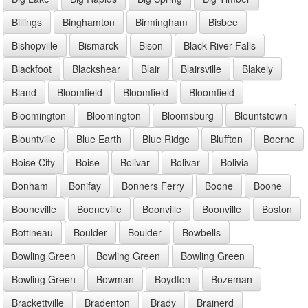
Billings
Binghamton
Birmingham
Bisbee
Bishopville
Bismarck
Bison
Black River Falls
Blackfoot
Blackshear
Blair
Blairsville
Blakely
Bland
Bloomfield
Bloomfield
Bloomfield
Bloomington
Bloomington
Bloomsburg
Blountstown
Blountville
Blue Earth
Blue Ridge
Bluffton
Boerne
Boise City
Boise
Bolivar
Bolivar
Bolivia
Bonham
Bonifay
Bonners Ferry
Boone
Boone
Booneville
Booneville
Boonville
Boonville
Boston
Bottineau
Boulder
Boulder
Bowbells
Bowling Green
Bowling Green
Bowling Green
Bowling Green
Bowman
Boydton
Bozeman
Brackettville
Bradenton
Brady
Brainerd