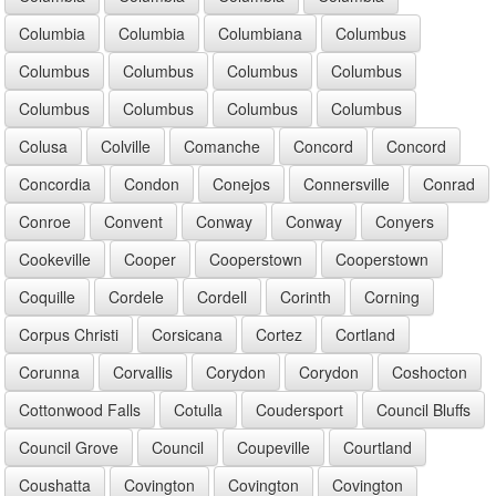
Columbia
Columbia
Columbiana
Columbus
Columbus
Columbus
Columbus
Columbus
Columbus
Columbus
Columbus
Columbus
Colusa
Colville
Comanche
Concord
Concord
Concordia
Condon
Conejos
Connersville
Conrad
Conroe
Convent
Conway
Conway
Conyers
Cookeville
Cooper
Cooperstown
Cooperstown
Coquille
Cordele
Cordell
Corinth
Corning
Corpus Christi
Corsicana
Cortez
Cortland
Corunna
Corvallis
Corydon
Corydon
Coshocton
Cottonwood Falls
Cotulla
Coudersport
Council Bluffs
Council Grove
Council
Coupeville
Courtland
Coushatta
Covington
Covington
Covington