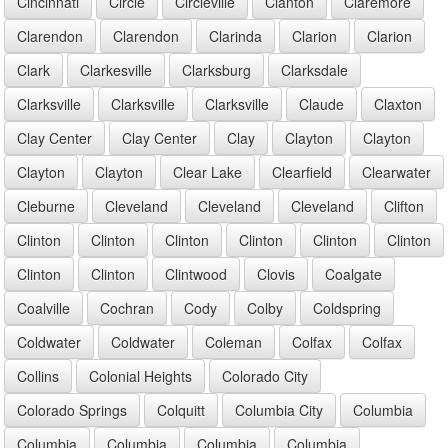
Cincinnati
Circle
Circleville
Clanton
Claremore
Clarendon
Clarendon
Clarinda
Clarion
Clarion
Clark
Clarkesville
Clarksburg
Clarksdale
Clarksville
Clarksville
Clarksville
Claude
Claxton
Clay Center
Clay Center
Clay
Clayton
Clayton
Clayton
Clayton
Clear Lake
Clearfield
Clearwater
Cleburne
Cleveland
Cleveland
Cleveland
Clifton
Clinton
Clinton
Clinton
Clinton
Clinton
Clinton
Clinton
Clinton
Clintwood
Clovis
Coalgate
Coalville
Cochran
Cody
Colby
Coldspring
Coldwater
Coldwater
Coleman
Colfax
Colfax
Collins
Colonial Heights
Colorado City
Colorado Springs
Colquitt
Columbia City
Columbia
Columbia
Columbia
Columbia
Columbia