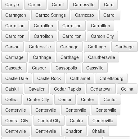
Carlyle
Carmel
Carmi
Carnesville
Caro
Carrington
Carrizo Springs
Carrizozo
Carroll
Carrollton
Carrollton
Carrollton
Carrollton
Carrollton
Carrollton
Carrollton
Carson City
Carson
Cartersville
Carthage
Carthage
Carthage
Carthage
Carthage
Carthage
Caruthersville
Cascade
Casper
Cassopolis
Cassville
Castle Dale
Castle Rock
Cathlamet
Catlettsburg
Catskill
Cavalier
Cedar Rapids
Cedartown
Celina
Celina
Center City
Center
Center
Center
Centerville
Centerville
Centerville
Centerville
Central City
Central City
Centre
Centreville
Centreville
Centreville
Chadron
Challis