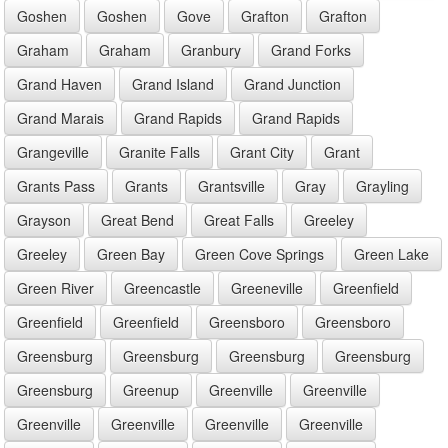
Goshen
Goshen
Gove
Grafton
Grafton
Graham
Graham
Granbury
Grand Forks
Grand Haven
Grand Island
Grand Junction
Grand Marais
Grand Rapids
Grand Rapids
Grangeville
Granite Falls
Grant City
Grant
Grants Pass
Grants
Grantsville
Gray
Grayling
Grayson
Great Bend
Great Falls
Greeley
Greeley
Green Bay
Green Cove Springs
Green Lake
Green River
Greencastle
Greeneville
Greenfield
Greenfield
Greenfield
Greensboro
Greensboro
Greensburg
Greensburg
Greensburg
Greensburg
Greensburg
Greenup
Greenville
Greenville
Greenville
Greenville
Greenville
Greenville