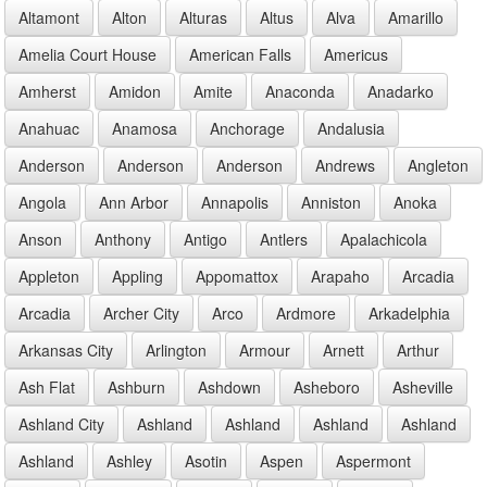
Altamont
Alton
Alturas
Altus
Alva
Amarillo
Amelia Court House
American Falls
Americus
Amherst
Amidon
Amite
Anaconda
Anadarko
Anahuac
Anamosa
Anchorage
Andalusia
Anderson
Anderson
Anderson
Andrews
Angleton
Angola
Ann Arbor
Annapolis
Anniston
Anoka
Anson
Anthony
Antigo
Antlers
Apalachicola
Appleton
Appling
Appomattox
Arapaho
Arcadia
Arcadia
Archer City
Arco
Ardmore
Arkadelphia
Arkansas City
Arlington
Armour
Arnett
Arthur
Ash Flat
Ashburn
Ashdown
Asheboro
Asheville
Ashland City
Ashland
Ashland
Ashland
Ashland
Ashland
Ashley
Asotin
Aspen
Aspermont