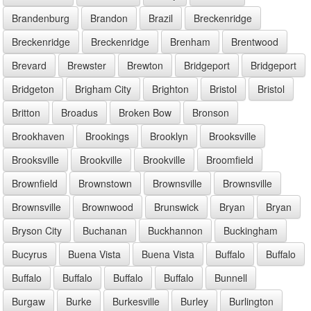
Brandenburg
Brandon
Brazil
Breckenridge
Breckenridge
Breckenridge
Brenham
Brentwood
Brevard
Brewster
Brewton
Bridgeport
Bridgeport
Bridgeton
Brigham City
Brighton
Bristol
Bristol
Britton
Broadus
Broken Bow
Bronson
Brookhaven
Brookings
Brooklyn
Brooksville
Brooksville
Brookville
Brookville
Broomfield
Brownfield
Brownstown
Brownsville
Brownsville
Brownsville
Brownwood
Brunswick
Bryan
Bryan
Bryson City
Buchanan
Buckhannon
Buckingham
Bucyrus
Buena Vista
Buena Vista
Buffalo
Buffalo
Buffalo
Buffalo
Buffalo
Buffalo
Bunnell
Burgaw
Burke
Burkesville
Burley
Burlington