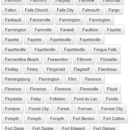
Fallon
Falls Church
Falls City
Falmouth
Fargo
Faribault
Farmerville
Farmington
Farmington
Farmington
Farmville
Farwell
Faulkton
Fayette
Fayette
Fayette
Fayetteville
Fayetteville
Fayetteville
Fayetteville
Fayetteville
Fergus Falls
Fernandina Beach
Fessenden
Fillmore
Fincastle
Findlay
Finley
Fitzgerald
Flagstaff
Flandreau
Flemingsburg
Flemington
Flint
Florence
Florence
Florence
Florence
Floresville
Floyd
Floydada
Foley
Folkston
Fond du Lac
Fonda
Fordyce
Forest City
Forest
Forman
Forrest City
Forsyth
Forsyth
Forsyth
Fort Benton
Fort Collins
Fort Davis
Fort Dodge
Fort Edward
Fort Gaines