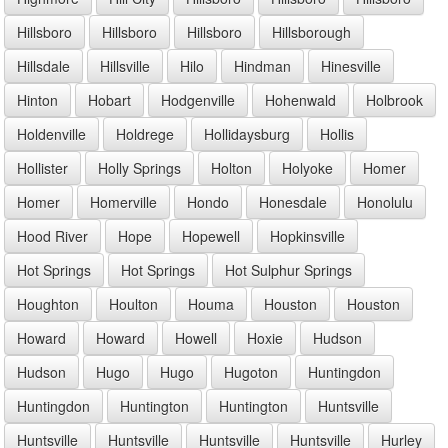
Hillsboro
Hillsboro
Hillsboro
Hillsborough
Hillsdale
Hillsville
Hilo
Hindman
Hinesville
Hinton
Hobart
Hodgenville
Hohenwald
Holbrook
Holdenville
Holdrege
Hollidaysburg
Hollis
Hollister
Holly Springs
Holton
Holyoke
Homer
Homer
Homerville
Hondo
Honesdale
Honolulu
Hood River
Hope
Hopewell
Hopkinsville
Hot Springs
Hot Springs
Hot Sulphur Springs
Houghton
Houlton
Houma
Houston
Houston
Howard
Howard
Howell
Hoxie
Hudson
Hudson
Hugo
Hugo
Hugoton
Huntingdon
Huntingdon
Huntington
Huntington
Huntsville
Huntsville
Huntsville
Huntsville
Huntsville
Hurley