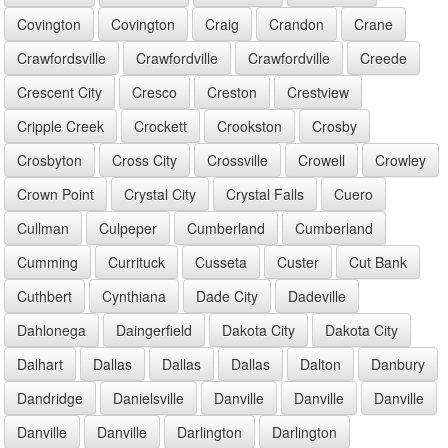
Covington
Covington
Craig
Crandon
Crane
Crawfordsville
Crawfordville
Crawfordville
Creede
Crescent City
Cresco
Creston
Crestview
Cripple Creek
Crockett
Crookston
Crosby
Crosbyton
Cross City
Crossville
Crowell
Crowley
Crown Point
Crystal City
Crystal Falls
Cuero
Cullman
Culpeper
Cumberland
Cumberland
Cumming
Currituck
Cusseta
Custer
Cut Bank
Cuthbert
Cynthiana
Dade City
Dadeville
Dahlonega
Daingerfield
Dakota City
Dakota City
Dalhart
Dallas
Dallas
Dallas
Dalton
Danbury
Dandridge
Danielsville
Danville
Danville
Danville
Danville
Danville
Darlington
Darlington