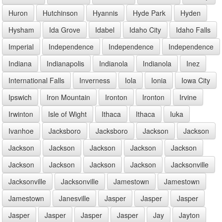
Huron
Hutchinson
Hyannis
Hyde Park
Hyden
Hysham
Ida Grove
Idabel
Idaho City
Idaho Falls
Imperial
Independence
Independence
Independence
Indiana
Indianapolis
Indianola
Indianola
Inez
International Falls
Inverness
Iola
Ionia
Iowa City
Ipswich
Iron Mountain
Ironton
Ironton
Irvine
Irwinton
Isle of Wight
Ithaca
Ithaca
Iuka
Ivanhoe
Jacksboro
Jacksboro
Jackson
Jackson
Jackson
Jackson
Jackson
Jackson
Jackson
Jackson
Jackson
Jackson
Jackson
Jacksonville
Jacksonville
Jacksonville
Jamestown
Jamestown
Jamestown
Janesville
Jasper
Jasper
Jasper
Jasper
Jasper
Jasper
Jasper
Jay
Jayton