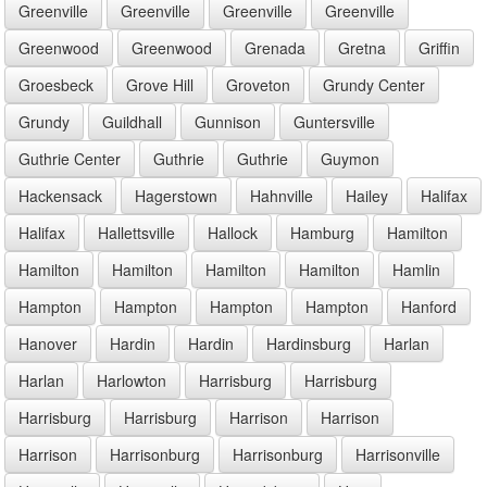
Greenville
Greenville
Greenville
Greenville
Greenwood
Greenwood
Grenada
Gretna
Griffin
Groesbeck
Grove Hill
Groveton
Grundy Center
Grundy
Guildhall
Gunnison
Guntersville
Guthrie Center
Guthrie
Guthrie
Guymon
Hackensack
Hagerstown
Hahnville
Hailey
Halifax
Halifax
Hallettsville
Hallock
Hamburg
Hamilton
Hamilton
Hamilton
Hamilton
Hamilton
Hamlin
Hampton
Hampton
Hampton
Hampton
Hanford
Hanover
Hardin
Hardin
Hardinsburg
Harlan
Harlan
Harlowton
Harrisburg
Harrisburg
Harrisburg
Harrisburg
Harrison
Harrison
Harrison
Harrisonburg
Harrisonburg
Harrisonville