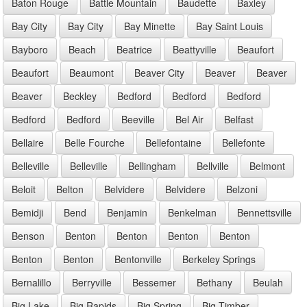
Baton Rouge
Battle Mountain
Baudette
Baxley
Bay City
Bay City
Bay Minette
Bay Saint Louis
Bayboro
Beach
Beatrice
Beattyville
Beaufort
Beaufort
Beaumont
Beaver City
Beaver
Beaver
Beaver
Beckley
Bedford
Bedford
Bedford
Bedford
Bedford
Beeville
Bel Air
Belfast
Bellaire
Belle Fourche
Bellefontaine
Bellefonte
Belleville
Belleville
Bellingham
Bellville
Belmont
Beloit
Belton
Belvidere
Belvidere
Belzoni
Bemidji
Bend
Benjamin
Benkelman
Bennettsville
Benson
Benton
Benton
Benton
Benton
Benton
Benton
Bentonville
Berkeley Springs
Bernalillo
Berryville
Bessemer
Bethany
Beulah
Big Lake
Big Rapids
Big Spring
Big Timber