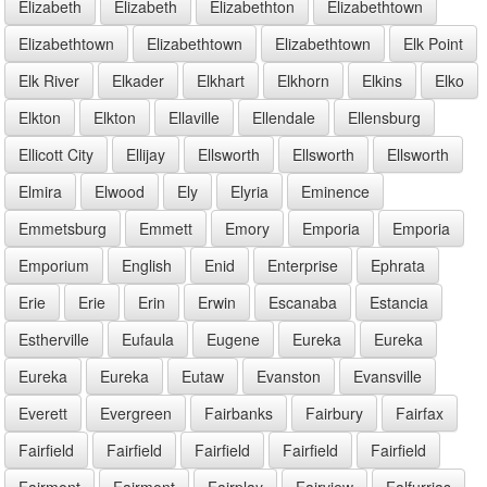
Elizabeth
Elizabeth
Elizabethton
Elizabethtown
Elizabethtown
Elizabethtown
Elizabethtown
Elk Point
Elk River
Elkader
Elkhart
Elkhorn
Elkins
Elko
Elkton
Elkton
Ellaville
Ellendale
Ellensburg
Ellicott City
Ellijay
Ellsworth
Ellsworth
Ellsworth
Elmira
Elwood
Ely
Elyria
Eminence
Emmetsburg
Emmett
Emory
Emporia
Emporia
Emporium
English
Enid
Enterprise
Ephrata
Erie
Erie
Erin
Erwin
Escanaba
Estancia
Estherville
Eufaula
Eugene
Eureka
Eureka
Eureka
Eureka
Eutaw
Evanston
Evansville
Everett
Evergreen
Fairbanks
Fairbury
Fairfax
Fairfield
Fairfield
Fairfield
Fairfield
Fairfield
Fairmont
Fairmont
Fairplay
Fairview
Falfurrias