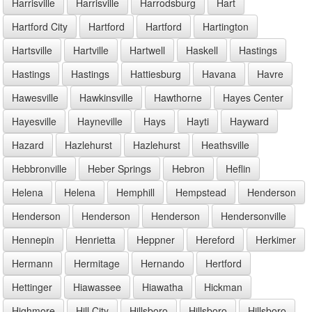
Harrisville
Harrisville
Harrodsburg
Hart
Hartford City
Hartford
Hartford
Hartington
Hartsville
Hartville
Hartwell
Haskell
Hastings
Hastings
Hastings
Hattiesburg
Havana
Havre
Hawesville
Hawkinsville
Hawthorne
Hayes Center
Hayesville
Hayneville
Hays
Hayti
Hayward
Hazard
Hazlehurst
Hazlehurst
Heathsville
Hebbronville
Heber Springs
Hebron
Heflin
Helena
Helena
Hemphill
Hempstead
Henderson
Henderson
Henderson
Henderson
Hendersonville
Hennepin
Henrietta
Heppner
Hereford
Herkimer
Hermann
Hermitage
Hernando
Hertford
Hettinger
Hiawassee
Hiawatha
Hickman
Highmore
Hill City
Hillsboro
Hillsboro
Hillsboro