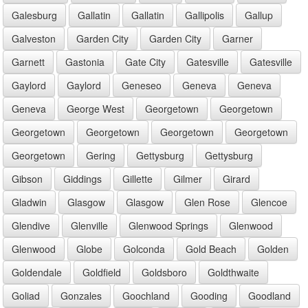
Galesburg
Gallatin
Gallatin
Gallipolis
Gallup
Galveston
Garden City
Garden City
Garner
Garnett
Gastonia
Gate City
Gatesville
Gatesville
Gaylord
Gaylord
Geneseo
Geneva
Geneva
Geneva
George West
Georgetown
Georgetown
Georgetown
Georgetown
Georgetown
Georgetown
Georgetown
Gering
Gettysburg
Gettysburg
Gibson
Giddings
Gillette
Gilmer
Girard
Gladwin
Glasgow
Glasgow
Glen Rose
Glencoe
Glendive
Glenville
Glenwood Springs
Glenwood
Glenwood
Globe
Golconda
Gold Beach
Golden
Goldendale
Goldfield
Goldsboro
Goldthwaite
Goliad
Gonzales
Goochland
Gooding
Goodland