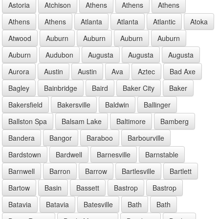
Astoria
Atchison
Athens
Athens
Athens
Athens
Athens
Atlanta
Atlanta
Atlantic
Atoka
Atwood
Auburn
Auburn
Auburn
Auburn
Auburn
Audubon
Augusta
Augusta
Augusta
Aurora
Austin
Austin
Ava
Aztec
Bad Axe
Bagley
Bainbridge
Baird
Baker City
Baker
Bakersfield
Bakersville
Baldwin
Ballinger
Ballston Spa
Balsam Lake
Baltimore
Bamberg
Bandera
Bangor
Baraboo
Barbourville
Bardstown
Bardwell
Barnesville
Barnstable
Barnwell
Barron
Barrow
Bartlesville
Bartlett
Bartow
Basin
Bassett
Bastrop
Bastrop
Batavia
Batavia
Batesville
Bath
Bath