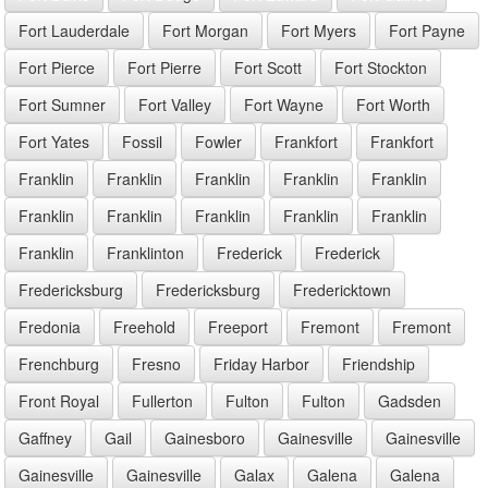
Fort Lauderdale
Fort Morgan
Fort Myers
Fort Payne
Fort Pierce
Fort Pierre
Fort Scott
Fort Stockton
Fort Sumner
Fort Valley
Fort Wayne
Fort Worth
Fort Yates
Fossil
Fowler
Frankfort
Frankfort
Franklin
Franklin
Franklin
Franklin
Franklin
Franklin
Franklin
Franklin
Franklin
Franklin
Franklin
Franklinton
Frederick
Frederick
Fredericksburg
Fredericksburg
Fredericktown
Fredonia
Freehold
Freeport
Fremont
Fremont
Frenchburg
Fresno
Friday Harbor
Friendship
Front Royal
Fullerton
Fulton
Fulton
Gadsden
Gaffney
Gail
Gainesboro
Gainesville
Gainesville
Gainesville
Gainesville
Galax
Galena
Galena