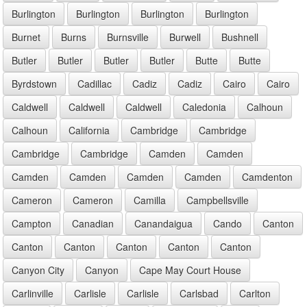
Burlington
Burlington
Burlington
Burlington
Burnet
Burns
Burnsville
Burwell
Bushnell
Butler
Butler
Butler
Butler
Butte
Butte
Byrdstown
Cadillac
Cadiz
Cadiz
Cairo
Cairo
Caldwell
Caldwell
Caldwell
Caledonia
Calhoun
Calhoun
California
Cambridge
Cambridge
Cambridge
Cambridge
Camden
Camden
Camden
Camden
Camden
Camden
Camdenton
Cameron
Cameron
Camilla
Campbellsville
Campton
Canadian
Canandaigua
Cando
Canton
Canton
Canton
Canton
Canton
Canton
Canyon City
Canyon
Cape May Court House
Carlinville
Carlisle
Carlisle
Carlsbad
Carlton