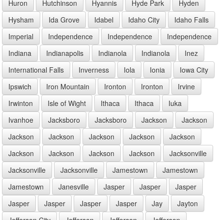
Huron
Hutchinson
Hyannis
Hyde Park
Hyden
Hysham
Ida Grove
Idabel
Idaho City
Idaho Falls
Imperial
Independence
Independence
Independence
Indiana
Indianapolis
Indianola
Indianola
Inez
International Falls
Inverness
Iola
Ionia
Iowa City
Ipswich
Iron Mountain
Ironton
Ironton
Irvine
Irwinton
Isle of Wight
Ithaca
Ithaca
Iuka
Ivanhoe
Jacksboro
Jacksboro
Jackson
Jackson
Jackson
Jackson
Jackson
Jackson
Jackson
Jackson
Jackson
Jackson
Jackson
Jacksonville
Jacksonville
Jacksonville
Jamestown
Jamestown
Jamestown
Janesville
Jasper
Jasper
Jasper
Jasper
Jasper
Jasper
Jasper
Jay
Jayton
Jefferson City
Jefferson
Jefferson
Jefferson