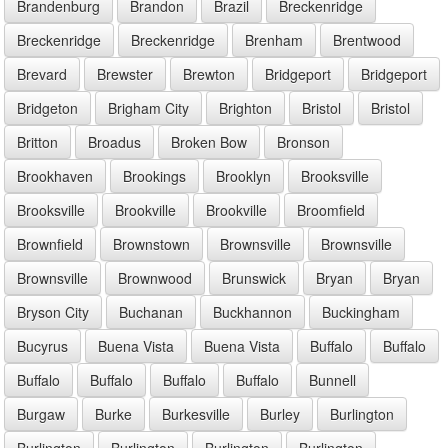
Brandenburg
Brandon
Brazil
Breckenridge
Breckenridge
Breckenridge
Brenham
Brentwood
Brevard
Brewster
Brewton
Bridgeport
Bridgeport
Bridgeton
Brigham City
Brighton
Bristol
Bristol
Britton
Broadus
Broken Bow
Bronson
Brookhaven
Brookings
Brooklyn
Brooksville
Brooksville
Brookville
Brookville
Broomfield
Brownfield
Brownstown
Brownsville
Brownsville
Brownsville
Brownwood
Brunswick
Bryan
Bryan
Bryson City
Buchanan
Buckhannon
Buckingham
Bucyrus
Buena Vista
Buena Vista
Buffalo
Buffalo
Buffalo
Buffalo
Buffalo
Buffalo
Bunnell
Burgaw
Burke
Burkesville
Burley
Burlington
Burlington
Burlington
Burlington
Burlington