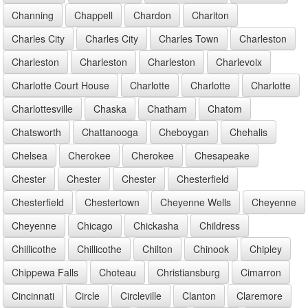
Channing
Chappell
Chardon
Chariton
Charles City
Charles City
Charles Town
Charleston
Charleston
Charleston
Charleston
Charlevoix
Charlotte Court House
Charlotte
Charlotte
Charlotte
Charlottesville
Chaska
Chatham
Chatom
Chatsworth
Chattanooga
Cheboygan
Chehalis
Chelsea
Cherokee
Cherokee
Chesapeake
Chester
Chester
Chester
Chesterfield
Chesterfield
Chestertown
Cheyenne Wells
Cheyenne
Cheyenne
Chicago
Chickasha
Childress
Chillicothe
Chillicothe
Chilton
Chinook
Chipley
Chippewa Falls
Choteau
Christiansburg
Cimarron
Cincinnati
Circle
Circleville
Clanton
Claremore