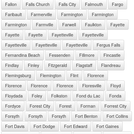
Fallon
Falls Church
Falls City
Falmouth
Fargo
Faribault
Farmerville
Farmington
Farmington
Farmington
Farmville
Farwell
Faulkton
Fayette
Fayette
Fayette
Fayetteville
Fayetteville
Fayetteville
Fayetteville
Fayetteville
Fergus Falls
Fernandina Beach
Fessenden
Fillmore
Fincastle
Findlay
Finley
Fitzgerald
Flagstaff
Flandreau
Flemingsburg
Flemington
Flint
Florence
Florence
Florence
Florence
Floresville
Floyd
Floydada
Foley
Folkston
Fond du Lac
Fonda
Fordyce
Forest City
Forest
Forman
Forrest City
Forsyth
Forsyth
Forsyth
Fort Benton
Fort Collins
Fort Davis
Fort Dodge
Fort Edward
Fort Gaines