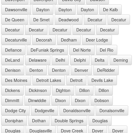
Dawsonville
Dayton
Dayton
Dayton
De Kalb
De Queen
De Smet
Deadwood
Decatur
Decatur
Decatur
Decatur
Decatur
Decatur
Decatur
Decaturville
Decorah
Dedham
Deer Lodge
Defiance
DeFuniak Springs
Del Norte
Del Rio
DeLand
Delaware
Delhi
Delphi
Delta
Deming
Denison
Denton
Denton
Denver
DeRidder
Des Moines
Detroit Lakes
Detroit
Devils Lake
Dickens
Dickinson
Dighton
Dillon
Dillon
Dimmitt
Dinwiddie
Dixon
Dixon
Dobson
Dodge City
Dodgeville
Donaldsonville
Donalsonville
Doniphan
Dothan
Double Springs
Douglas
Douglas
Douglasville
Dove Creek
Dover
Dover