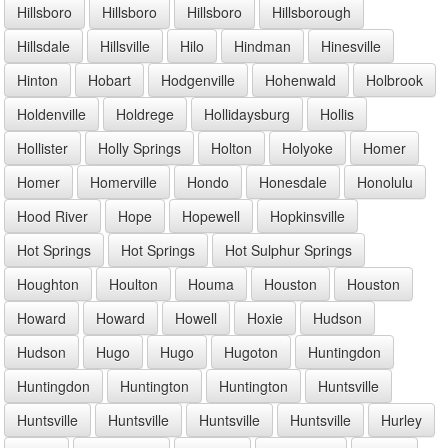
Hillsboro
Hillsboro
Hillsboro
Hillsborough
Hillsdale
Hillsville
Hilo
Hindman
Hinesville
Hinton
Hobart
Hodgenville
Hohenwald
Holbrook
Holdenville
Holdrege
Hollidaysburg
Hollis
Hollister
Holly Springs
Holton
Holyoke
Homer
Homer
Homerville
Hondo
Honesdale
Honolulu
Hood River
Hope
Hopewell
Hopkinsville
Hot Springs
Hot Springs
Hot Sulphur Springs
Houghton
Houlton
Houma
Houston
Houston
Howard
Howard
Howell
Hoxie
Hudson
Hudson
Hugo
Hugo
Hugoton
Huntingdon
Huntingdon
Huntington
Huntington
Huntsville
Huntsville
Huntsville
Huntsville
Huntsville
Hurley