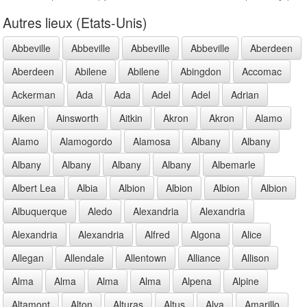
Autres lieux (Etats-Unis)
Abbeville
Abbeville
Abbeville
Abbeville
Aberdeen
Aberdeen
Abilene
Abilene
Abingdon
Accomac
Ackerman
Ada
Ada
Adel
Adel
Adrian
Aiken
Ainsworth
Aitkin
Akron
Akron
Alamo
Alamo
Alamogordo
Alamosa
Albany
Albany
Albany
Albany
Albany
Albany
Albemarle
Albert Lea
Albia
Albion
Albion
Albion
Albion
Albuquerque
Aledo
Alexandria
Alexandria
Alexandria
Alexandria
Alfred
Algona
Alice
Allegan
Allendale
Allentown
Alliance
Allison
Alma
Alma
Alma
Alma
Alpena
Alpine
Altamont
Alton
Alturas
Altus
Alva
Amarillo