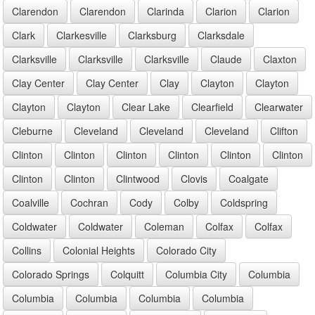
Clarendon
Clarendon
Clarinda
Clarion
Clarion
Clark
Clarkesville
Clarksburg
Clarksdale
Clarksville
Clarksville
Clarksville
Claude
Claxton
Clay Center
Clay Center
Clay
Clayton
Clayton
Clayton
Clayton
Clear Lake
Clearfield
Clearwater
Cleburne
Cleveland
Cleveland
Cleveland
Clifton
Clinton
Clinton
Clinton
Clinton
Clinton
Clinton
Clinton
Clinton
Clintwood
Clovis
Coalgate
Coalville
Cochran
Cody
Colby
Coldspring
Coldwater
Coldwater
Coleman
Colfax
Colfax
Collins
Colonial Heights
Colorado City
Colorado Springs
Colquitt
Columbia City
Columbia
Columbia
Columbia
Columbia
Columbia