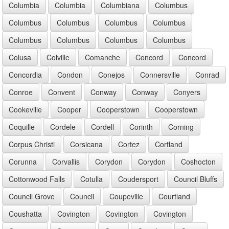
Columbia
Columbia
Columbiana
Columbus
Columbus
Columbus
Columbus
Columbus
Columbus
Columbus
Columbus
Columbus
Colusa
Colville
Comanche
Concord
Concord
Concordia
Condon
Conejos
Connersville
Conrad
Conroe
Convent
Conway
Conway
Conyers
Cookeville
Cooper
Cooperstown
Cooperstown
Coquille
Cordele
Cordell
Corinth
Corning
Corpus Christi
Corsicana
Cortez
Cortland
Corunna
Corvallis
Corydon
Corydon
Coshocton
Cottonwood Falls
Cotulla
Coudersport
Council Bluffs
Council Grove
Council
Coupeville
Courtland
Coushatta
Covington
Covington
Covington