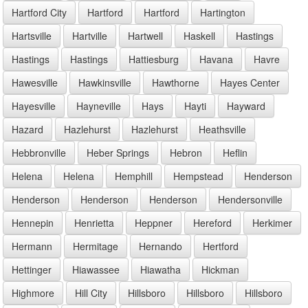
Hartford City
Hartford
Hartford
Hartington
Hartsville
Hartville
Hartwell
Haskell
Hastings
Hastings
Hastings
Hattiesburg
Havana
Havre
Hawesville
Hawkinsville
Hawthorne
Hayes Center
Hayesville
Hayneville
Hays
Hayti
Hayward
Hazard
Hazlehurst
Hazlehurst
Heathsville
Hebbronville
Heber Springs
Hebron
Heflin
Helena
Helena
Hemphill
Hempstead
Henderson
Henderson
Henderson
Henderson
Hendersonville
Hennepin
Henrietta
Heppner
Hereford
Herkimer
Hermann
Hermitage
Hernando
Hertford
Hettinger
Hiawassee
Hiawatha
Hickman
Highmore
Hill City
Hillsboro
Hillsboro
Hillsboro