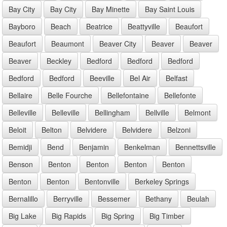
Bay City
Bay City
Bay Minette
Bay Saint Louis
Bayboro
Beach
Beatrice
Beattyville
Beaufort
Beaufort
Beaumont
Beaver City
Beaver
Beaver
Beaver
Beckley
Bedford
Bedford
Bedford
Bedford
Bedford
Beeville
Bel Air
Belfast
Bellaire
Belle Fourche
Bellefontaine
Bellefonte
Belleville
Belleville
Bellingham
Bellville
Belmont
Beloit
Belton
Belvidere
Belvidere
Belzoni
Bemidji
Bend
Benjamin
Benkelman
Bennettsville
Benson
Benton
Benton
Benton
Benton
Benton
Benton
Bentonville
Berkeley Springs
Bernalillo
Berryville
Bessemer
Bethany
Beulah
Big Lake
Big Rapids
Big Spring
Big Timber