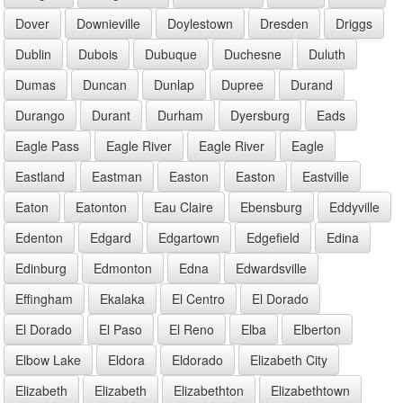
Dover
Downieville
Doylestown
Dresden
Driggs
Dublin
Dubois
Dubuque
Duchesne
Duluth
Dumas
Duncan
Dunlap
Dupree
Durand
Durango
Durant
Durham
Dyersburg
Eads
Eagle Pass
Eagle River
Eagle River
Eagle
Eastland
Eastman
Easton
Easton
Eastville
Eaton
Eatonton
Eau Claire
Ebensburg
Eddyville
Edenton
Edgard
Edgartown
Edgefield
Edina
Edinburg
Edmonton
Edna
Edwardsville
Effingham
Ekalaka
El Centro
El Dorado
El Dorado
El Paso
El Reno
Elba
Elberton
Elbow Lake
Eldora
Eldorado
Elizabeth City
Elizabeth
Elizabeth
Elizabethton
Elizabethtown