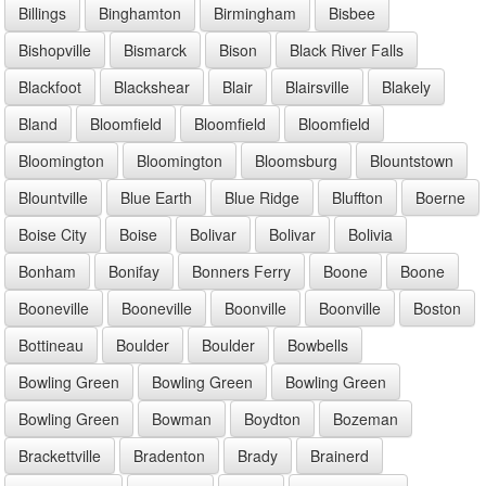
Billings
Binghamton
Birmingham
Bisbee
Bishopville
Bismarck
Bison
Black River Falls
Blackfoot
Blackshear
Blair
Blairsville
Blakely
Bland
Bloomfield
Bloomfield
Bloomfield
Bloomington
Bloomington
Bloomsburg
Blountstown
Blountville
Blue Earth
Blue Ridge
Bluffton
Boerne
Boise City
Boise
Bolivar
Bolivar
Bolivia
Bonham
Bonifay
Bonners Ferry
Boone
Boone
Booneville
Booneville
Boonville
Boonville
Boston
Bottineau
Boulder
Boulder
Bowbells
Bowling Green
Bowling Green
Bowling Green
Bowling Green
Bowman
Boydton
Bozeman
Brackettville
Bradenton
Brady
Brainerd