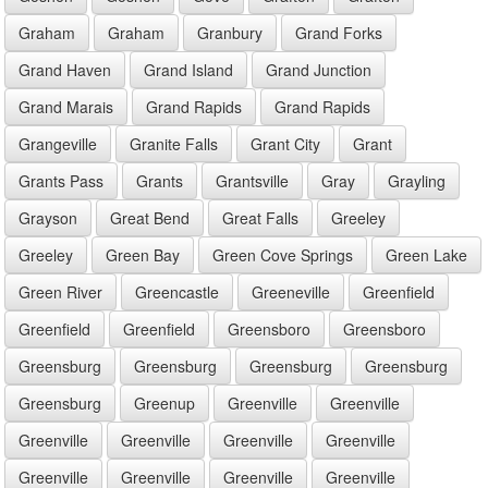
Graham
Graham
Granbury
Grand Forks
Grand Haven
Grand Island
Grand Junction
Grand Marais
Grand Rapids
Grand Rapids
Grangeville
Granite Falls
Grant City
Grant
Grants Pass
Grants
Grantsville
Gray
Grayling
Grayson
Great Bend
Great Falls
Greeley
Greeley
Green Bay
Green Cove Springs
Green Lake
Green River
Greencastle
Greeneville
Greenfield
Greenfield
Greenfield
Greensboro
Greensboro
Greensburg
Greensburg
Greensburg
Greensburg
Greensburg
Greenup
Greenville
Greenville
Greenville
Greenville
Greenville
Greenville
Greenville
Greenville
Greenville
Greenville