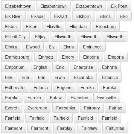
Elizabethtown
Elizabethtown
Elizabethtown
Elk Point
Elk River
Elkader
Elkhart
Elkhorn
Elkins
Elko
Elkton
Elkton
Ellaville
Ellendale
Ellensburg
Ellicott City
Ellijay
Ellsworth
Ellsworth
Ellsworth
Elmira
Elwood
Ely
Elyria
Eminence
Emmetsburg
Emmett
Emory
Emporia
Emporia
Emporium
English
Enid
Enterprise
Ephrata
Erie
Erie
Erin
Erwin
Escanaba
Estancia
Estherville
Eufaula
Eugene
Eureka
Eureka
Eureka
Eureka
Eutaw
Evanston
Evansville
Everett
Evergreen
Fairbanks
Fairbury
Fairfax
Fairfield
Fairfield
Fairfield
Fairfield
Fairfield
Fairmont
Fairmont
Fairplay
Fairview
Falfurrias