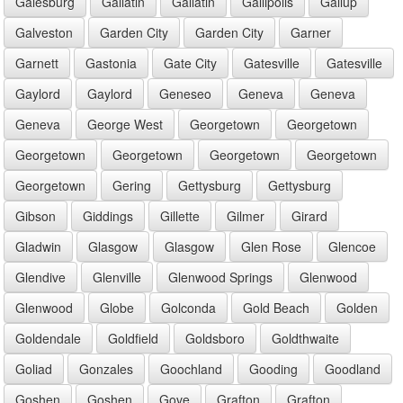
Galesburg
Gallatin
Gallatin
Gallipolis
Gallup
Galveston
Garden City
Garden City
Garner
Garnett
Gastonia
Gate City
Gatesville
Gatesville
Gaylord
Gaylord
Geneseo
Geneva
Geneva
Geneva
George West
Georgetown
Georgetown
Georgetown
Georgetown
Georgetown
Georgetown
Georgetown
Gering
Gettysburg
Gettysburg
Gibson
Giddings
Gillette
Gilmer
Girard
Gladwin
Glasgow
Glasgow
Glen Rose
Glencoe
Glendive
Glenville
Glenwood Springs
Glenwood
Glenwood
Globe
Golconda
Gold Beach
Golden
Goldendale
Goldfield
Goldsboro
Goldthwaite
Goliad
Gonzales
Goochland
Gooding
Goodland
Goshen
Goshen
Gove
Grafton
Grafton