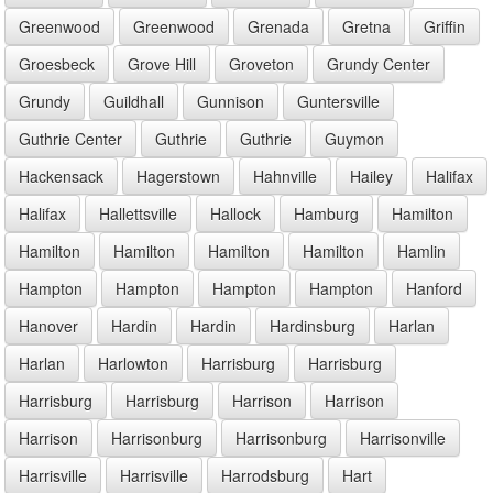
Greenwood
Greenwood
Grenada
Gretna
Griffin
Groesbeck
Grove Hill
Groveton
Grundy Center
Grundy
Guildhall
Gunnison
Guntersville
Guthrie Center
Guthrie
Guthrie
Guymon
Hackensack
Hagerstown
Hahnville
Hailey
Halifax
Halifax
Hallettsville
Hallock
Hamburg
Hamilton
Hamilton
Hamilton
Hamilton
Hamilton
Hamlin
Hampton
Hampton
Hampton
Hampton
Hanford
Hanover
Hardin
Hardin
Hardinsburg
Harlan
Harlan
Harlowton
Harrisburg
Harrisburg
Harrisburg
Harrisburg
Harrison
Harrison
Harrison
Harrisonburg
Harrisonburg
Harrisonville
Harrisville
Harrisville
Harrodsburg
Hart