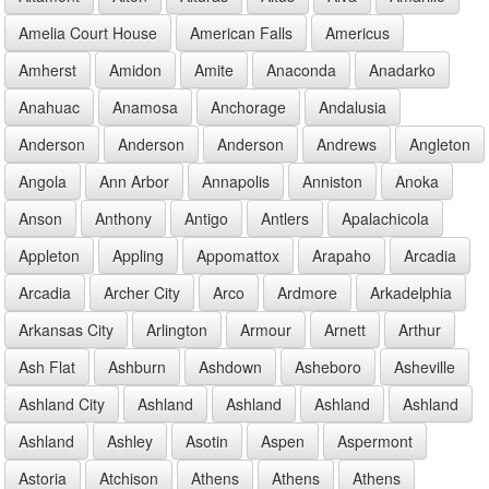
Amelia Court House
American Falls
Americus
Amherst
Amidon
Amite
Anaconda
Anadarko
Anahuac
Anamosa
Anchorage
Andalusia
Anderson
Anderson
Anderson
Andrews
Angleton
Angola
Ann Arbor
Annapolis
Anniston
Anoka
Anson
Anthony
Antigo
Antlers
Apalachicola
Appleton
Appling
Appomattox
Arapaho
Arcadia
Arcadia
Archer City
Arco
Ardmore
Arkadelphia
Arkansas City
Arlington
Armour
Arnett
Arthur
Ash Flat
Ashburn
Ashdown
Asheboro
Asheville
Ashland City
Ashland
Ashland
Ashland
Ashland
Ashland
Ashley
Asotin
Aspen
Aspermont
Astoria
Atchison
Athens
Athens
Athens