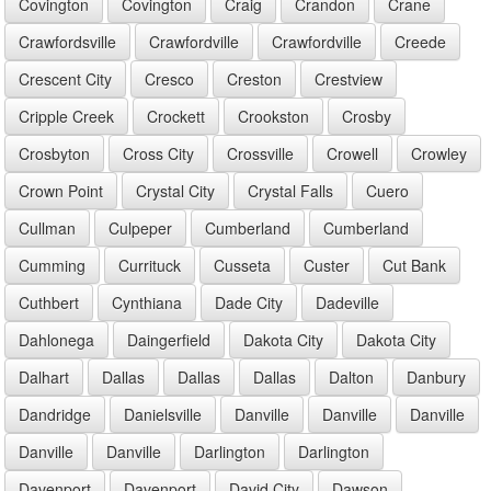
Covington
Covington
Craig
Crandon
Crane
Crawfordsville
Crawfordville
Crawfordville
Creede
Crescent City
Cresco
Creston
Crestview
Cripple Creek
Crockett
Crookston
Crosby
Crosbyton
Cross City
Crossville
Crowell
Crowley
Crown Point
Crystal City
Crystal Falls
Cuero
Cullman
Culpeper
Cumberland
Cumberland
Cumming
Currituck
Cusseta
Custer
Cut Bank
Cuthbert
Cynthiana
Dade City
Dadeville
Dahlonega
Daingerfield
Dakota City
Dakota City
Dalhart
Dallas
Dallas
Dallas
Dalton
Danbury
Dandridge
Danielsville
Danville
Danville
Danville
Danville
Danville
Darlington
Darlington
Davenport
Davenport
David City
Dawson