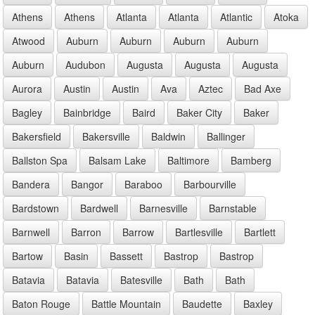
Athens
Athens
Atlanta
Atlanta
Atlantic
Atoka
Atwood
Auburn
Auburn
Auburn
Auburn
Auburn
Audubon
Augusta
Augusta
Augusta
Aurora
Austin
Austin
Ava
Aztec
Bad Axe
Bagley
Bainbridge
Baird
Baker City
Baker
Bakersfield
Bakersville
Baldwin
Ballinger
Ballston Spa
Balsam Lake
Baltimore
Bamberg
Bandera
Bangor
Baraboo
Barbourville
Bardstown
Bardwell
Barnesville
Barnstable
Barnwell
Barron
Barrow
Bartlesville
Bartlett
Bartow
Basin
Bassett
Bastrop
Bastrop
Batavia
Batavia
Batesville
Bath
Bath
Baton Rouge
Battle Mountain
Baudette
Baxley