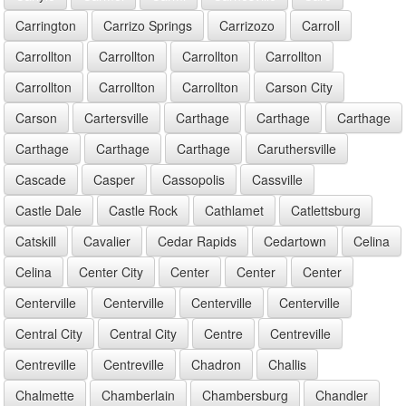
Carrington
Carrizo Springs
Carrizozo
Carroll
Carrollton
Carrollton
Carrollton
Carrollton
Carrollton
Carrollton
Carrollton
Carson City
Carson
Cartersville
Carthage
Carthage
Carthage
Carthage
Carthage
Carthage
Caruthersville
Cascade
Casper
Cassopolis
Cassville
Castle Dale
Castle Rock
Cathlamet
Catlettsburg
Catskill
Cavalier
Cedar Rapids
Cedartown
Celina
Celina
Center City
Center
Center
Center
Centerville
Centerville
Centerville
Centerville
Central City
Central City
Centre
Centreville
Centreville
Centreville
Chadron
Challis
Chalmette
Chamberlain
Chambersburg
Chandler