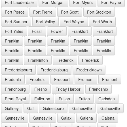
Fort Lauderdale
Fort Morgan
Fort Myers
Fort Payne
Fort Pierce
Fort Pierre
Fort Scott
Fort Stockton
Fort Sumner
Fort Valley
Fort Wayne
Fort Worth
Fort Yates
Fossil
Fowler
Frankfort
Frankfort
Franklin
Franklin
Franklin
Franklin
Franklin
Franklin
Franklin
Franklin
Franklin
Franklin
Franklin
Franklinton
Frederick
Frederick
Fredericksburg
Fredericksburg
Fredericktown
Fredonia
Freehold
Freeport
Fremont
Fremont
Frenchburg
Fresno
Friday Harbor
Friendship
Front Royal
Fullerton
Fulton
Fulton
Gadsden
Gaffney
Gail
Gainesboro
Gainesville
Gainesville
Gainesville
Gainesville
Galax
Galena
Galena