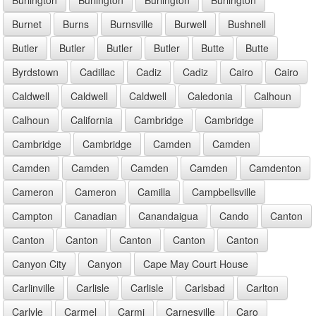
Burnet
Burns
Burnsville
Burwell
Bushnell
Butler
Butler
Butler
Butler
Butte
Butte
Byrdstown
Cadillac
Cadiz
Cadiz
Cairo
Cairo
Caldwell
Caldwell
Caldwell
Caledonia
Calhoun
Calhoun
California
Cambridge
Cambridge
Cambridge
Cambridge
Camden
Camden
Camden
Camden
Camden
Camden
Camdenton
Cameron
Cameron
Camilla
Campbellsville
Campton
Canadian
Canandaigua
Cando
Canton
Canton
Canton
Canton
Canton
Canton
Canyon City
Canyon
Cape May Court House
Carlinville
Carlisle
Carlisle
Carlsbad
Carlton
Carlyle
Carmel
Carmi
Carnesville
Caro