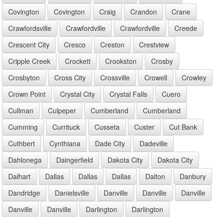
Covington
Covington
Craig
Crandon
Crane
Crawfordsville
Crawfordville
Crawfordville
Creede
Crescent City
Cresco
Creston
Crestview
Cripple Creek
Crockett
Crookston
Crosby
Crosbyton
Cross City
Crossville
Crowell
Crowley
Crown Point
Crystal City
Crystal Falls
Cuero
Cullman
Culpeper
Cumberland
Cumberland
Cumming
Currituck
Cusseta
Custer
Cut Bank
Cuthbert
Cynthiana
Dade City
Dadeville
Dahlonega
Daingerfield
Dakota City
Dakota City
Dalhart
Dallas
Dallas
Dallas
Dalton
Danbury
Dandridge
Danielsville
Danville
Danville
Danville
Danville
Danville
Darlington
Darlington