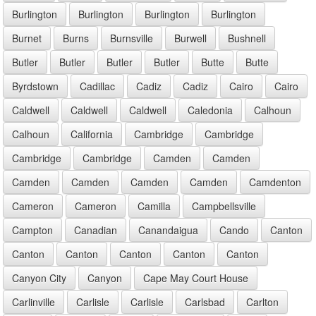
Burlington
Burlington
Burlington
Burlington
Burnet
Burns
Burnsville
Burwell
Bushnell
Butler
Butler
Butler
Butler
Butte
Butte
Byrdstown
Cadillac
Cadiz
Cadiz
Cairo
Cairo
Caldwell
Caldwell
Caldwell
Caledonia
Calhoun
Calhoun
California
Cambridge
Cambridge
Cambridge
Cambridge
Camden
Camden
Camden
Camden
Camden
Camden
Camdenton
Cameron
Cameron
Camilla
Campbellsville
Campton
Canadian
Canandaigua
Cando
Canton
Canton
Canton
Canton
Canton
Canton
Canyon City
Canyon
Cape May Court House
Carlinville
Carlisle
Carlisle
Carlsbad
Carlton