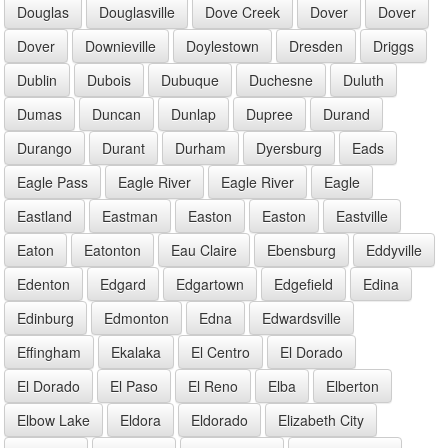
Douglas
Douglasville
Dove Creek
Dover
Dover
Dover
Downieville
Doylestown
Dresden
Driggs
Dublin
Dubois
Dubuque
Duchesne
Duluth
Dumas
Duncan
Dunlap
Dupree
Durand
Durango
Durant
Durham
Dyersburg
Eads
Eagle Pass
Eagle River
Eagle River
Eagle
Eastland
Eastman
Easton
Easton
Eastville
Eaton
Eatonton
Eau Claire
Ebensburg
Eddyville
Edenton
Edgard
Edgartown
Edgefield
Edina
Edinburg
Edmonton
Edna
Edwardsville
Effingham
Ekalaka
El Centro
El Dorado
El Dorado
El Paso
El Reno
Elba
Elberton
Elbow Lake
Eldora
Eldorado
Elizabeth City