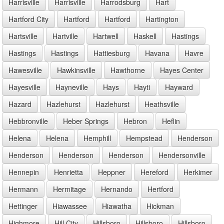
Harrisville
Harrisville
Harrodsburg
Hart
Hartford City
Hartford
Hartford
Hartington
Hartsville
Hartville
Hartwell
Haskell
Hastings
Hastings
Hastings
Hattiesburg
Havana
Havre
Hawesville
Hawkinsville
Hawthorne
Hayes Center
Hayesville
Hayneville
Hays
Hayti
Hayward
Hazard
Hazlehurst
Hazlehurst
Heathsville
Hebbronville
Heber Springs
Hebron
Heflin
Helena
Helena
Hemphill
Hempstead
Henderson
Henderson
Henderson
Henderson
Hendersonville
Hennepin
Henrietta
Heppner
Hereford
Herkimer
Hermann
Hermitage
Hernando
Hertford
Hettinger
Hiawassee
Hiawatha
Hickman
Highmore
Hill City
Hillsboro
Hillsboro
Hillsboro