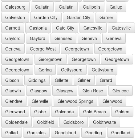
Galesburg
Gallatin
Gallatin
Gallipolis
Gallup
Galveston
Garden City
Garden City
Garner
Garnett
Gastonia
Gate City
Gatesville
Gatesville
Gaylord
Gaylord
Geneseo
Geneva
Geneva
Geneva
George West
Georgetown
Georgetown
Georgetown
Georgetown
Georgetown
Georgetown
Georgetown
Gering
Gettysburg
Gettysburg
Gibson
Giddings
Gillette
Gilmer
Girard
Gladwin
Glasgow
Glasgow
Glen Rose
Glencoe
Glendive
Glenville
Glenwood Springs
Glenwood
Glenwood
Globe
Golconda
Gold Beach
Golden
Goldendale
Goldfield
Goldsboro
Goldthwaite
Goliad
Gonzales
Goochland
Gooding
Goodland