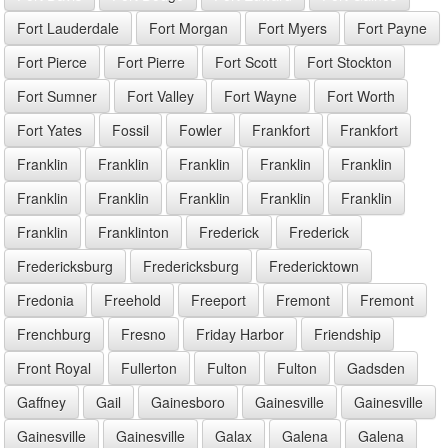
Fort Lauderdale
Fort Morgan
Fort Myers
Fort Payne
Fort Pierce
Fort Pierre
Fort Scott
Fort Stockton
Fort Sumner
Fort Valley
Fort Wayne
Fort Worth
Fort Yates
Fossil
Fowler
Frankfort
Frankfort
Franklin
Franklin
Franklin
Franklin
Franklin
Franklin
Franklin
Franklin
Franklin
Franklin
Franklin
Franklinton
Frederick
Frederick
Fredericksburg
Fredericksburg
Fredericktown
Fredonia
Freehold
Freeport
Fremont
Fremont
Frenchburg
Fresno
Friday Harbor
Friendship
Front Royal
Fullerton
Fulton
Fulton
Gadsden
Gaffney
Gail
Gainesboro
Gainesville
Gainesville
Gainesville
Gainesville
Galax
Galena
Galena