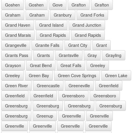
Goshen
Goshen
Gove
Grafton
Grafton
Graham
Graham
Granbury
Grand Forks
Grand Haven
Grand Island
Grand Junction
Grand Marais
Grand Rapids
Grand Rapids
Grangeville
Granite Falls
Grant City
Grant
Grants Pass
Grants
Grantsville
Gray
Grayling
Grayson
Great Bend
Great Falls
Greeley
Greeley
Green Bay
Green Cove Springs
Green Lake
Green River
Greencastle
Greeneville
Greenfield
Greenfield
Greenfield
Greensboro
Greensboro
Greensburg
Greensburg
Greensburg
Greensburg
Greensburg
Greenup
Greenville
Greenville
Greenville
Greenville
Greenville
Greenville