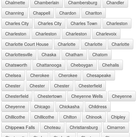
Chalmette
Chamberlain
Chambersburg
Chandler
Channing
Chappell
Chardon
Chariton
Charles City
Charles City
Charles Town
Charleston
Charleston
Charleston
Charleston
Charlevoix
Charlotte Court House
Charlotte
Charlotte
Charlotte
Charlottesville
Chaska
Chatham
Chatom
Chatsworth
Chattanooga
Cheboygan
Chehalis
Chelsea
Cherokee
Cherokee
Chesapeake
Chester
Chester
Chester
Chesterfield
Chesterfield
Chestertown
Cheyenne Wells
Cheyenne
Cheyenne
Chicago
Chickasha
Childress
Chillicothe
Chillicothe
Chilton
Chinook
Chipley
Chippewa Falls
Choteau
Christiansburg
Cimarron