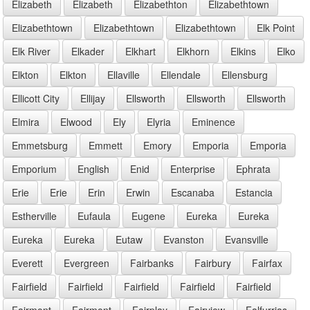
Elizabeth
Elizabeth
Elizabethton
Elizabethtown
Elizabethtown
Elizabethtown
Elizabethtown
Elk Point
Elk River
Elkader
Elkhart
Elkhorn
Elkins
Elko
Elkton
Elkton
Ellaville
Ellendale
Ellensburg
Ellicott City
Ellijay
Ellsworth
Ellsworth
Ellsworth
Elmira
Elwood
Ely
Elyria
Eminence
Emmetsburg
Emmett
Emory
Emporia
Emporia
Emporium
English
Enid
Enterprise
Ephrata
Erie
Erie
Erin
Erwin
Escanaba
Estancia
Estherville
Eufaula
Eugene
Eureka
Eureka
Eureka
Eureka
Eutaw
Evanston
Evansville
Everett
Evergreen
Fairbanks
Fairbury
Fairfax
Fairfield
Fairfield
Fairfield
Fairfield
Fairfield
Fairmont
Fairmont
Fairplay
Fairview
Falfurrias