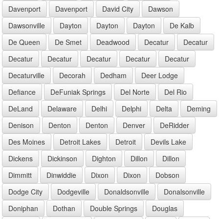
Davenport
Davenport
David City
Dawson
Dawsonville
Dayton
Dayton
Dayton
De Kalb
De Queen
De Smet
Deadwood
Decatur
Decatur
Decatur
Decatur
Decatur
Decatur
Decatur
Decaturville
Decorah
Dedham
Deer Lodge
Defiance
DeFuniak Springs
Del Norte
Del Rio
DeLand
Delaware
Delhi
Delphi
Delta
Deming
Denison
Denton
Denton
Denver
DeRidder
Des Moines
Detroit Lakes
Detroit
Devils Lake
Dickens
Dickinson
Dighton
Dillon
Dillon
Dimmitt
Dinwiddie
Dixon
Dixon
Dobson
Dodge City
Dodgeville
Donaldsonville
Donalsonville
Doniphan
Dothan
Double Springs
Douglas