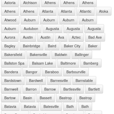
Astoria
Atchison
Athens
Athens
Athens
Athens
Athens
Atlanta
Atlanta
Atlantic
Atoka
Atwood
Auburn
Auburn
Auburn
Auburn
Auburn
Audubon
Augusta
Augusta
Augusta
Aurora
Austin
Austin
Ava
Aztec
Bad Axe
Bagley
Bainbridge
Baird
Baker City
Baker
Bakersfield
Bakersville
Baldwin
Ballinger
Ballston Spa
Balsam Lake
Baltimore
Bamberg
Bandera
Bangor
Baraboo
Barbourville
Bardstown
Bardwell
Barnesville
Barnstable
Barnwell
Barron
Barrow
Bartlesville
Bartlett
Bartow
Basin
Bassett
Bastrop
Bastrop
Batavia
Batavia
Batesville
Bath
Bath