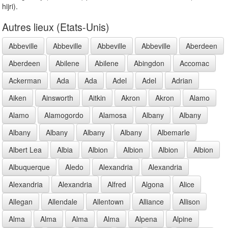
hijri).
Autres lieux (Etats-Unis)
Abbeville
Abbeville
Abbeville
Abbeville
Aberdeen
Aberdeen
Abilene
Abilene
Abingdon
Accomac
Ackerman
Ada
Ada
Adel
Adel
Adrian
Aiken
Ainsworth
Aitkin
Akron
Akron
Alamo
Alamo
Alamogordo
Alamosa
Albany
Albany
Albany
Albany
Albany
Albany
Albemarle
Albert Lea
Albia
Albion
Albion
Albion
Albion
Albuquerque
Aledo
Alexandria
Alexandria
Alexandria
Alexandria
Alfred
Algona
Alice
Allegan
Allendale
Allentown
Alliance
Allison
Alma
Alma
Alma
Alma
Alpena
Alpine