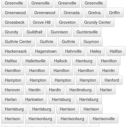
Greenville
Greenville
Greenville
Greenville
Greenwood
Greenwood
Grenada
Gretna
Griffin
Groesbeck
Grove Hill
Groveton
Grundy Center
Grundy
Guildhall
Gunnison
Guntersville
Guthrie Center
Guthrie
Guthrie
Guymon
Hackensack
Hagerstown
Hahnville
Hailey
Halifax
Halifax
Hallettsville
Hallock
Hamburg
Hamilton
Hamilton
Hamilton
Hamilton
Hamilton
Hamlin
Hampton
Hampton
Hampton
Hampton
Hanford
Hanover
Hardin
Hardin
Hardinsburg
Harlan
Harlan
Harlowton
Harrisburg
Harrisburg
Harrisburg
Harrisburg
Harrison
Harrison
Harrison
Harrisonburg
Harrisonburg
Harrisonville