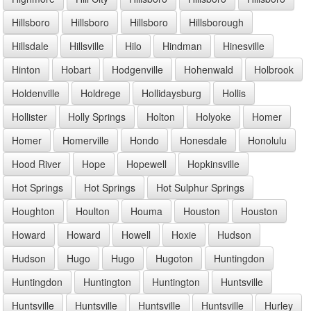
Hillsboro
Hillsboro
Hillsboro
Hillsborough
Hillsdale
Hillsville
Hilo
Hindman
Hinesville
Hinton
Hobart
Hodgenville
Hohenwald
Holbrook
Holdenville
Holdrege
Hollidaysburg
Hollis
Hollister
Holly Springs
Holton
Holyoke
Homer
Homer
Homerville
Hondo
Honesdale
Honolulu
Hood River
Hope
Hopewell
Hopkinsville
Hot Springs
Hot Springs
Hot Sulphur Springs
Houghton
Houlton
Houma
Houston
Houston
Howard
Howard
Howell
Hoxie
Hudson
Hudson
Hugo
Hugo
Hugoton
Huntingdon
Huntingdon
Huntington
Huntington
Huntsville
Huntsville
Huntsville
Huntsville
Huntsville
Hurley