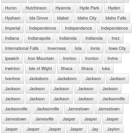
Huron
Hutchinson
Hyannis
Hyde Park
Hyden
Hysham
Ida Grove
Idabel
Idaho City
Idaho Falls
Imperial
Independence
Independence
Independence
Indiana
Indianapolis
Indianola
Indianola
Inez
International Falls
Inverness
Iola
Ionia
Iowa City
Ipswich
Iron Mountain
Ironton
Ironton
Irvine
Irwinton
Isle of Wight
Ithaca
Ithaca
Iuka
Ivanhoe
Jacksboro
Jacksboro
Jackson
Jackson
Jackson
Jackson
Jackson
Jackson
Jackson
Jackson
Jackson
Jackson
Jackson
Jacksonville
Jacksonville
Jacksonville
Jamestown
Jamestown
Jamestown
Janesville
Jasper
Jasper
Jasper
Jasper
Jasper
Jasper
Jasper
Jay
Jayton