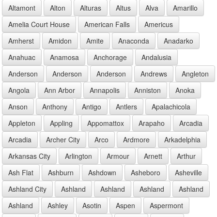
Altamont
Alton
Alturas
Altus
Alva
Amarillo
Amelia Court House
American Falls
Americus
Amherst
Amidon
Amite
Anaconda
Anadarko
Anahuac
Anamosa
Anchorage
Andalusia
Anderson
Anderson
Anderson
Andrews
Angleton
Angola
Ann Arbor
Annapolis
Anniston
Anoka
Anson
Anthony
Antigo
Antlers
Apalachicola
Appleton
Appling
Appomattox
Arapaho
Arcadia
Arcadia
Archer City
Arco
Ardmore
Arkadelphia
Arkansas City
Arlington
Armour
Arnett
Arthur
Ash Flat
Ashburn
Ashdown
Asheboro
Asheville
Ashland City
Ashland
Ashland
Ashland
Ashland
Ashland
Ashley
Asotin
Aspen
Aspermont