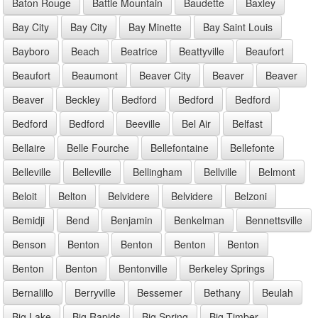
Baton Rouge
Battle Mountain
Baudette
Baxley
Bay City
Bay City
Bay Minette
Bay Saint Louis
Bayboro
Beach
Beatrice
Beattyville
Beaufort
Beaufort
Beaumont
Beaver City
Beaver
Beaver
Beaver
Beckley
Bedford
Bedford
Bedford
Bedford
Bedford
Beeville
Bel Air
Belfast
Bellaire
Belle Fourche
Bellefontaine
Bellefonte
Belleville
Belleville
Bellingham
Bellville
Belmont
Beloit
Belton
Belvidere
Belvidere
Belzoni
Bemidji
Bend
Benjamin
Benkelman
Bennettsville
Benson
Benton
Benton
Benton
Benton
Benton
Benton
Bentonville
Berkeley Springs
Bernalillo
Berryville
Bessemer
Bethany
Beulah
Big Lake
Big Rapids
Big Spring
Big Timber