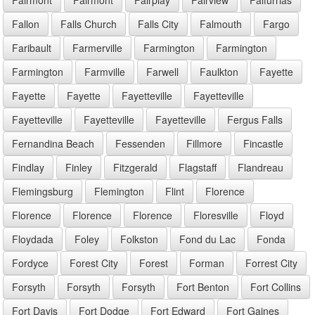
Fallon
Falls Church
Falls City
Falmouth
Fargo
Faribault
Farmerville
Farmington
Farmington
Farmington
Farmville
Farwell
Faulkton
Fayette
Fayette
Fayette
Fayetteville
Fayetteville
Fayetteville
Fayetteville
Fayetteville
Fergus Falls
Fernandina Beach
Fessenden
Fillmore
Fincastle
Findlay
Finley
Fitzgerald
Flagstaff
Flandreau
Flemingsburg
Flemington
Flint
Florence
Florence
Florence
Florence
Floresville
Floyd
Floydada
Foley
Folkston
Fond du Lac
Fonda
Fordyce
Forest City
Forest
Forman
Forrest City
Forsyth
Forsyth
Forsyth
Fort Benton
Fort Collins
Fort Davis
Fort Dodge
Fort Edward
Fort Gaines