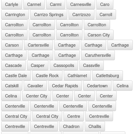
Carlyle
Carmel
Carmi
Carnesville
Caro
Carrington
Carrizo Springs
Carrizozo
Carroll
Carrollton
Carrollton
Carrollton
Carrollton
Carrollton
Carrollton
Carrollton
Carson City
Carson
Cartersville
Carthage
Carthage
Carthage
Carthage
Carthage
Carthage
Caruthersville
Cascade
Casper
Cassopolis
Cassville
Castle Dale
Castle Rock
Cathlamet
Catlettsburg
Catskill
Cavalier
Cedar Rapids
Cedartown
Celina
Celina
Center City
Center
Center
Center
Centerville
Centerville
Centerville
Centerville
Central City
Central City
Centre
Centreville
Centreville
Centreville
Chadron
Challis