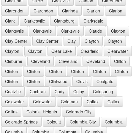
Cincinnati
Circle
Circleville
Clanton
Claremore
Clarendon
Clarendon
Clarinda
Clarion
Clarion
Clark
Clarkesville
Clarksburg
Clarksdale
Clarksville
Clarksville
Clarksville
Claude
Claxton
Clay Center
Clay Center
Clay
Clayton
Clayton
Clayton
Clayton
Clear Lake
Clearfield
Clearwater
Cleburne
Cleveland
Cleveland
Cleveland
Clifton
Clinton
Clinton
Clinton
Clinton
Clinton
Clinton
Clinton
Clinton
Clintwood
Clovis
Coalgate
Coalville
Cochran
Cody
Colby
Coldspring
Coldwater
Coldwater
Coleman
Colfax
Colfax
Collins
Colonial Heights
Colorado City
Colorado Springs
Colquitt
Columbia City
Columbia
Columbia
Columbia
Columbia
Columbia