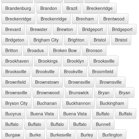
Brandenburg
Brandon
Brazil
Breckenridge
Breckenridge
Breckenridge
Brenham
Brentwood
Brevard
Brewster
Brewton
Bridgeport
Bridgeport
Bridgeton
Brigham City
Brighton
Bristol
Bristol
Britton
Broadus
Broken Bow
Bronson
Brookhaven
Brookings
Brooklyn
Brooksville
Brooksville
Brookville
Brookville
Broomfield
Brownfield
Brownstown
Brownsville
Brownsville
Brownsville
Brownwood
Brunswick
Bryan
Bryan
Bryson City
Buchanan
Buckhannon
Buckingham
Bucyrus
Buena Vista
Buena Vista
Buffalo
Buffalo
Buffalo
Buffalo
Buffalo
Buffalo
Bunnell
Burgaw
Burke
Burkesville
Burley
Burlington