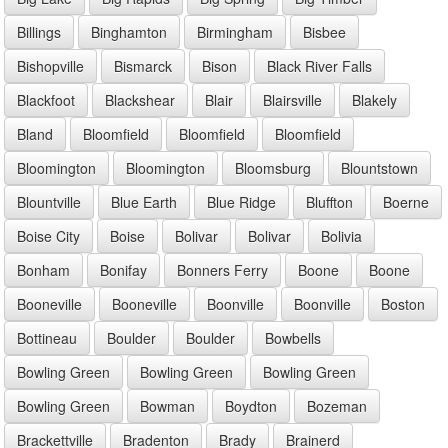
Billings
Binghamton
Birmingham
Bisbee
Bishopville
Bismarck
Bison
Black River Falls
Blackfoot
Blackshear
Blair
Blairsville
Blakely
Bland
Bloomfield
Bloomfield
Bloomfield
Bloomington
Bloomington
Bloomsburg
Blountstown
Blountville
Blue Earth
Blue Ridge
Bluffton
Boerne
Boise City
Boise
Bolivar
Bolivar
Bolivia
Bonham
Bonifay
Bonners Ferry
Boone
Boone
Booneville
Booneville
Boonville
Boonville
Boston
Bottineau
Boulder
Boulder
Bowbells
Bowling Green
Bowling Green
Bowling Green
Bowling Green
Bowman
Boydton
Bozeman
Brackettville
Bradenton
Brady
Brainerd