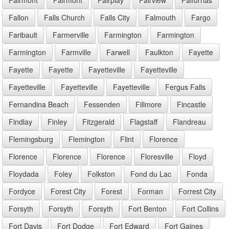
Fallon
Falls Church
Falls City
Falmouth
Fargo
Faribault
Farmerville
Farmington
Farmington
Farmington
Farmville
Farwell
Faulkton
Fayette
Fayette
Fayette
Fayetteville
Fayetteville
Fayetteville
Fayetteville
Fayetteville
Fergus Falls
Fernandina Beach
Fessenden
Fillmore
Fincastle
Findlay
Finley
Fitzgerald
Flagstaff
Flandreau
Flemingsburg
Flemington
Flint
Florence
Florence
Florence
Florence
Floresville
Floyd
Floydada
Foley
Folkston
Fond du Lac
Fonda
Fordyce
Forest City
Forest
Forman
Forrest City
Forsyth
Forsyth
Forsyth
Fort Benton
Fort Collins
Fort Davis
Fort Dodge
Fort Edward
Fort Gaines