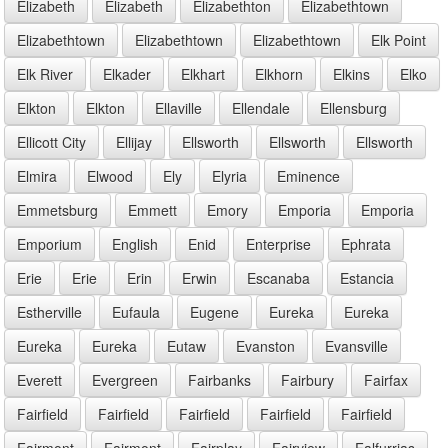
Elizabeth
Elizabeth
Elizabethton
Elizabethtown
Elizabethtown
Elizabethtown
Elizabethtown
Elk Point
Elk River
Elkader
Elkhart
Elkhorn
Elkins
Elko
Elkton
Elkton
Ellaville
Ellendale
Ellensburg
Ellicott City
Ellijay
Ellsworth
Ellsworth
Ellsworth
Elmira
Elwood
Ely
Elyria
Eminence
Emmetsburg
Emmett
Emory
Emporia
Emporia
Emporium
English
Enid
Enterprise
Ephrata
Erie
Erie
Erin
Erwin
Escanaba
Estancia
Estherville
Eufaula
Eugene
Eureka
Eureka
Eureka
Eureka
Eutaw
Evanston
Evansville
Everett
Evergreen
Fairbanks
Fairbury
Fairfax
Fairfield
Fairfield
Fairfield
Fairfield
Fairfield
Fairmont
Fairmont
Fairplay
Fairview
Falfurrias