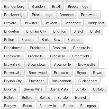
Brandenburg
Brandon
Brazil
Breckenridge
Breckenridge
Breckenridge
Brenham
Brentwood
Brevard
Brewster
Brewton
Bridgeport
Bridgeport
Bridgeton
Brigham City
Brighton
Bristol
Bristol
Britton
Broadus
Broken Bow
Bronson
Brookhaven
Brookings
Brooklyn
Brooksville
Brooksville
Brookville
Brookville
Broomfield
Brownfield
Brownstown
Brownsville
Brownsville
Brownsville
Brownwood
Brunswick
Bryan
Bryan
Bryson City
Buchanan
Buckhannon
Buckingham
Bucyrus
Buena Vista
Buena Vista
Buffalo
Buffalo
Buffalo
Buffalo
Buffalo
Buffalo
Bunnell
Burgaw
Burke
Burkesville
Burley
Burlington