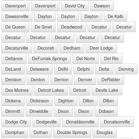
Davenport
Davenport
David City
Dawson
Dawsonville
Dayton
Dayton
Dayton
De Kalb
De Queen
De Smet
Deadwood
Decatur
Decatur
Decatur
Decatur
Decatur
Decatur
Decatur
Decaturville
Decorah
Dedham
Deer Lodge
Defiance
DeFuniak Springs
Del Norte
Del Rio
DeLand
Delaware
Delhi
Delphi
Delta
Deming
Denison
Denton
Denton
Denver
DeRidder
Des Moines
Detroit Lakes
Detroit
Devils Lake
Dickens
Dickinson
Dighton
Dillon
Dillon
Dimmitt
Dinwiddie
Dixon
Dixon
Dobson
Dodge City
Dodgeville
Donaldsonville
Donalsonville
Doniphan
Dothan
Double Springs
Douglas