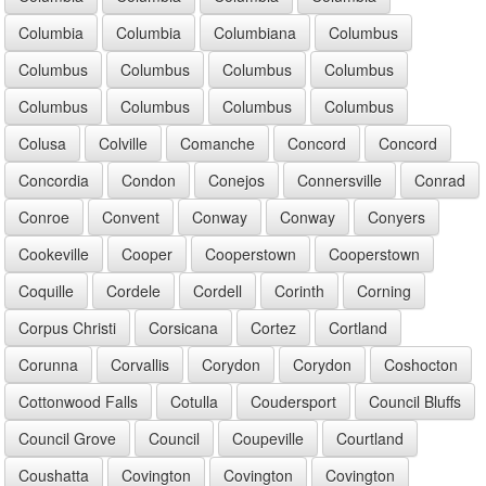
Columbia
Columbia
Columbiana
Columbus
Columbus
Columbus
Columbus
Columbus
Columbus
Columbus
Columbus
Columbus
Colusa
Colville
Comanche
Concord
Concord
Concordia
Condon
Conejos
Connersville
Conrad
Conroe
Convent
Conway
Conway
Conyers
Cookeville
Cooper
Cooperstown
Cooperstown
Coquille
Cordele
Cordell
Corinth
Corning
Corpus Christi
Corsicana
Cortez
Cortland
Corunna
Corvallis
Corydon
Corydon
Coshocton
Cottonwood Falls
Cotulla
Coudersport
Council Bluffs
Council Grove
Council
Coupeville
Courtland
Coushatta
Covington
Covington
Covington