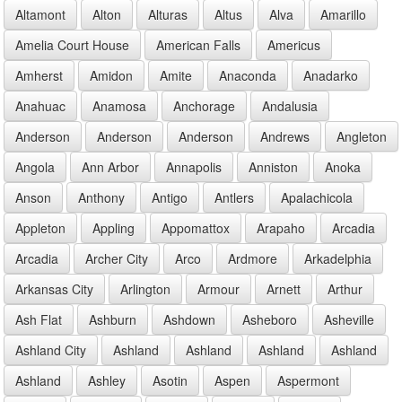
Altamont
Alton
Alturas
Altus
Alva
Amarillo
Amelia Court House
American Falls
Americus
Amherst
Amidon
Amite
Anaconda
Anadarko
Anahuac
Anamosa
Anchorage
Andalusia
Anderson
Anderson
Anderson
Andrews
Angleton
Angola
Ann Arbor
Annapolis
Anniston
Anoka
Anson
Anthony
Antigo
Antlers
Apalachicola
Appleton
Appling
Appomattox
Arapaho
Arcadia
Arcadia
Archer City
Arco
Ardmore
Arkadelphia
Arkansas City
Arlington
Armour
Arnett
Arthur
Ash Flat
Ashburn
Ashdown
Asheboro
Asheville
Ashland City
Ashland
Ashland
Ashland
Ashland
Ashland
Ashley
Asotin
Aspen
Aspermont