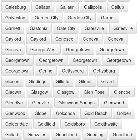
Galesburg
Gallatin
Gallatin
Gallipolis
Gallup
Galveston
Garden City
Garden City
Garner
Garnett
Gastonia
Gate City
Gatesville
Gatesville
Gaylord
Gaylord
Geneseo
Geneva
Geneva
Geneva
George West
Georgetown
Georgetown
Georgetown
Georgetown
Georgetown
Georgetown
Georgetown
Gering
Gettysburg
Gettysburg
Gibson
Giddings
Gillette
Gilmer
Girard
Gladwin
Glasgow
Glasgow
Glen Rose
Glencoe
Glendive
Glenville
Glenwood Springs
Glenwood
Glenwood
Globe
Golconda
Gold Beach
Golden
Goldendale
Goldfield
Goldsboro
Goldthwaite
Goliad
Gonzales
Goochland
Gooding
Goodland