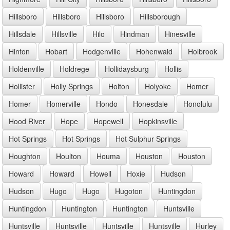
Hillsboro
Hillsboro
Hillsboro
Hillsborough
Hillsdale
Hillsville
Hilo
Hindman
Hinesville
Hinton
Hobart
Hodgenville
Hohenwald
Holbrook
Holdenville
Holdrege
Hollidaysburg
Hollis
Hollister
Holly Springs
Holton
Holyoke
Homer
Homer
Homerville
Hondo
Honesdale
Honolulu
Hood River
Hope
Hopewell
Hopkinsville
Hot Springs
Hot Springs
Hot Sulphur Springs
Houghton
Houlton
Houma
Houston
Houston
Howard
Howard
Howell
Hoxie
Hudson
Hudson
Hugo
Hugo
Hugoton
Huntingdon
Huntingdon
Huntington
Huntington
Huntsville
Huntsville
Huntsville
Huntsville
Huntsville
Hurley