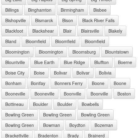
Billings
Binghamton
Birmingham
Bisbee
Bishopville
Bismarck
Bison
Black River Falls
Blackfoot
Blackshear
Blair
Blairsville
Blakely
Bland
Bloomfield
Bloomfield
Bloomfield
Bloomington
Bloomington
Bloomsburg
Blountstown
Blountville
Blue Earth
Blue Ridge
Bluffton
Boerne
Boise City
Boise
Bolivar
Bolivar
Bolivia
Bonham
Bonifay
Bonners Ferry
Boone
Boone
Booneville
Booneville
Boonville
Boonville
Boston
Bottineau
Boulder
Boulder
Bowbells
Bowling Green
Bowling Green
Bowling Green
Bowling Green
Bowman
Boydton
Bozeman
Brackettville
Bradenton
Brady
Brainerd