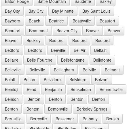
Baton Rouge
Battle Mountain
Baudette
Baxley
Bay City
Bay City
Bay Minette
Bay Saint Louis
Bayboro
Beach
Beatrice
Beattyville
Beaufort
Beaufort
Beaumont
Beaver City
Beaver
Beaver
Beaver
Beckley
Bedford
Bedford
Bedford
Bedford
Bedford
Beeville
Bel Air
Belfast
Bellaire
Belle Fourche
Bellefontaine
Bellefonte
Belleville
Belleville
Bellingham
Bellville
Belmont
Beloit
Belton
Belvidere
Belvidere
Belzoni
Bemidji
Bend
Benjamin
Benkelman
Bennettsville
Benson
Benton
Benton
Benton
Benton
Benton
Benton
Bentonville
Berkeley Springs
Bernalillo
Berryville
Bessemer
Bethany
Beulah
Big Lake
Big Rapids
Big Spring
Big Timber