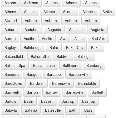
Astoria
Atchison
Athens
Athens
Athens
Athens
Athens
Atlanta
Atlanta
Atlantic
Atoka
Atwood
Auburn
Auburn
Auburn
Auburn
Auburn
Audubon
Augusta
Augusta
Augusta
Aurora
Austin
Austin
Ava
Aztec
Bad Axe
Bagley
Bainbridge
Baird
Baker City
Baker
Bakersfield
Bakersville
Baldwin
Ballinger
Ballston Spa
Balsam Lake
Baltimore
Bamberg
Bandera
Bangor
Baraboo
Barbourville
Bardstown
Bardwell
Barnesville
Barnstable
Barnwell
Barron
Barrow
Bartlesville
Bartlett
Bartow
Basin
Bassett
Bastrop
Bastrop
Batavia
Batavia
Batesville
Bath
Bath