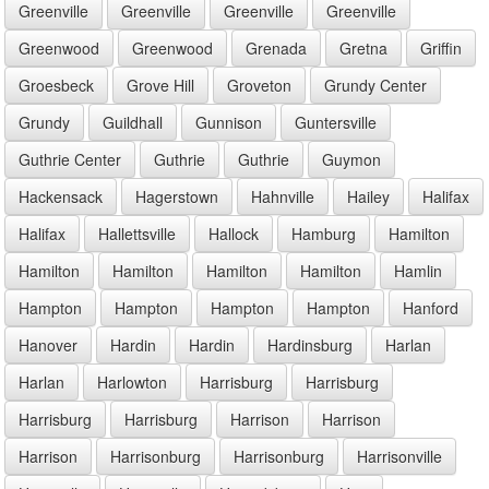
Greenville
Greenville
Greenville
Greenville
Greenwood
Greenwood
Grenada
Gretna
Griffin
Groesbeck
Grove Hill
Groveton
Grundy Center
Grundy
Guildhall
Gunnison
Guntersville
Guthrie Center
Guthrie
Guthrie
Guymon
Hackensack
Hagerstown
Hahnville
Hailey
Halifax
Halifax
Hallettsville
Hallock
Hamburg
Hamilton
Hamilton
Hamilton
Hamilton
Hamilton
Hamlin
Hampton
Hampton
Hampton
Hampton
Hanford
Hanover
Hardin
Hardin
Hardinsburg
Harlan
Harlan
Harlowton
Harrisburg
Harrisburg
Harrisburg
Harrisburg
Harrison
Harrison
Harrison
Harrisonburg
Harrisonburg
Harrisonville