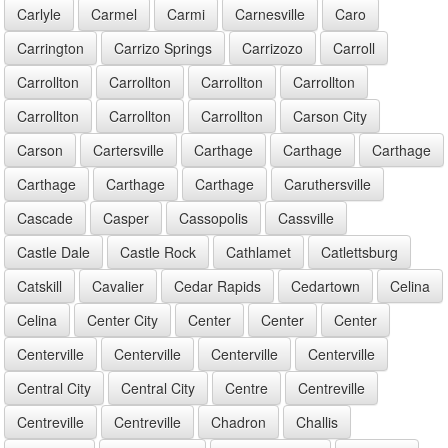
Carlyle
Carmel
Carmi
Carnesville
Caro
Carrington
Carrizo Springs
Carrizozo
Carroll
Carrollton
Carrollton
Carrollton
Carrollton
Carrollton
Carrollton
Carrollton
Carson City
Carson
Cartersville
Carthage
Carthage
Carthage
Carthage
Carthage
Carthage
Caruthersville
Cascade
Casper
Cassopolis
Cassville
Castle Dale
Castle Rock
Cathlamet
Catlettsburg
Catskill
Cavalier
Cedar Rapids
Cedartown
Celina
Celina
Center City
Center
Center
Center
Centerville
Centerville
Centerville
Centerville
Central City
Central City
Centre
Centreville
Centreville
Centreville
Chadron
Challis