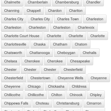
Chalmette
Chamberlain
Chambersburg
Chandler
Channing
Chappell
Chardon
Chariton
Charles City
Charles City
Charles Town
Charleston
Charleston
Charleston
Charleston
Charlevoix
Charlotte Court House
Charlotte
Charlotte
Charlotte
Charlottesville
Chaska
Chatham
Chatom
Chatsworth
Chattanooga
Cheboygan
Chehalis
Chelsea
Cherokee
Cherokee
Chesapeake
Chester
Chester
Chester
Chesterfield
Chesterfield
Chestertown
Cheyenne Wells
Cheyenne
Cheyenne
Chicago
Chickasha
Childress
Chillicothe
Chillicothe
Chilton
Chinook
Chipley
Chippewa Falls
Choteau
Christiansburg
Cimarron