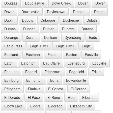
Douglas
Douglasville
Dove Creek
Dover
Dover
Dover
Downieville
Doylestown
Dresden
Driggs
Dublin
Dubois
Dubuque
Duchesne
Duluth
Dumas
Duncan
Dunlap
Dupree
Durand
Durango
Durant
Durham
Dyersburg
Eads
Eagle Pass
Eagle River
Eagle River
Eagle
Eastland
Eastman
Easton
Easton
Eastville
Eaton
Eatonton
Eau Claire
Ebensburg
Eddyville
Edenton
Edgard
Edgartown
Edgefield
Edina
Edinburg
Edmonton
Edna
Edwardsville
Effingham
Ekalaka
El Centro
El Dorado
El Dorado
El Paso
El Reno
Elba
Elberton
Elbow Lake
Eldora
Eldorado
Elizabeth City