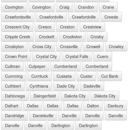
Covington
Covington
Craig
Crandon
Crane
Crawfordsville
Crawfordville
Crawfordville
Creede
Crescent City
Cresco
Creston
Crestview
Cripple Creek
Crockett
Crookston
Crosby
Crosbyton
Cross City
Crossville
Crowell
Crowley
Crown Point
Crystal City
Crystal Falls
Cuero
Cullman
Culpeper
Cumberland
Cumberland
Cumming
Currituck
Cusseta
Custer
Cut Bank
Cuthbert
Cynthiana
Dade City
Dadeville
Dahlonega
Daingerfield
Dakota City
Dakota City
Dalhart
Dallas
Dallas
Dallas
Dalton
Danbury
Dandridge
Danielsville
Danville
Danville
Danville
Danville
Danville
Darlington
Darlington