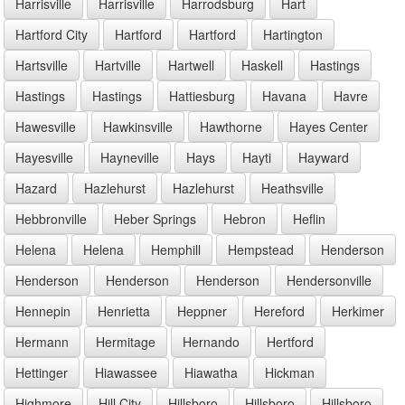
Harrisville
Harrisville
Harrodsburg
Hart
Hartford City
Hartford
Hartford
Hartington
Hartsville
Hartville
Hartwell
Haskell
Hastings
Hastings
Hastings
Hattiesburg
Havana
Havre
Hawesville
Hawkinsville
Hawthorne
Hayes Center
Hayesville
Hayneville
Hays
Hayti
Hayward
Hazard
Hazlehurst
Hazlehurst
Heathsville
Hebbronville
Heber Springs
Hebron
Heflin
Helena
Helena
Hemphill
Hempstead
Henderson
Henderson
Henderson
Henderson
Hendersonville
Hennepin
Henrietta
Heppner
Hereford
Herkimer
Hermann
Hermitage
Hernando
Hertford
Hettinger
Hiawassee
Hiawatha
Hickman
Highmore
Hill City
Hillsboro
Hillsboro
Hillsboro