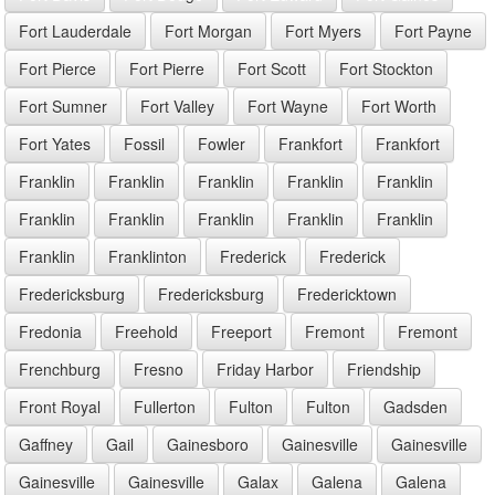
Fort Lauderdale
Fort Morgan
Fort Myers
Fort Payne
Fort Pierce
Fort Pierre
Fort Scott
Fort Stockton
Fort Sumner
Fort Valley
Fort Wayne
Fort Worth
Fort Yates
Fossil
Fowler
Frankfort
Frankfort
Franklin
Franklin
Franklin
Franklin
Franklin
Franklin
Franklin
Franklin
Franklin
Franklin
Franklin
Franklinton
Frederick
Frederick
Fredericksburg
Fredericksburg
Fredericktown
Fredonia
Freehold
Freeport
Fremont
Fremont
Frenchburg
Fresno
Friday Harbor
Friendship
Front Royal
Fullerton
Fulton
Fulton
Gadsden
Gaffney
Gail
Gainesboro
Gainesville
Gainesville
Gainesville
Gainesville
Galax
Galena
Galena