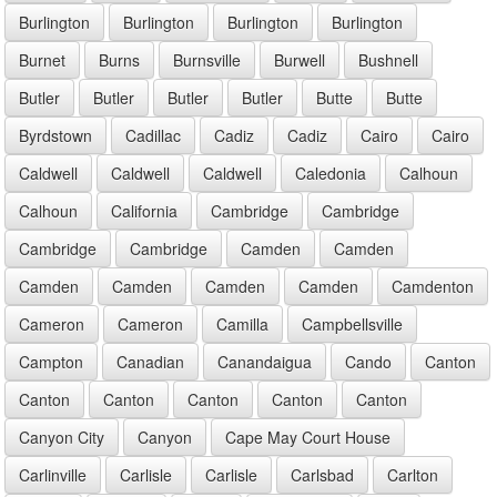
Burlington
Burlington
Burlington
Burlington
Burnet
Burns
Burnsville
Burwell
Bushnell
Butler
Butler
Butler
Butler
Butte
Butte
Byrdstown
Cadillac
Cadiz
Cadiz
Cairo
Cairo
Caldwell
Caldwell
Caldwell
Caledonia
Calhoun
Calhoun
California
Cambridge
Cambridge
Cambridge
Cambridge
Camden
Camden
Camden
Camden
Camden
Camden
Camdenton
Cameron
Cameron
Camilla
Campbellsville
Campton
Canadian
Canandaigua
Cando
Canton
Canton
Canton
Canton
Canton
Canton
Canyon City
Canyon
Cape May Court House
Carlinville
Carlisle
Carlisle
Carlsbad
Carlton