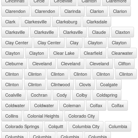
Cincinnati
Circle
Circleville
Clanton
Claremore
Clarendon
Clarendon
Clarinda
Clarion
Clarion
Clark
Clarkesville
Clarksburg
Clarksdale
Clarksville
Clarksville
Clarksville
Claude
Claxton
Clay Center
Clay Center
Clay
Clayton
Clayton
Clayton
Clayton
Clear Lake
Clearfield
Clearwater
Cleburne
Cleveland
Cleveland
Cleveland
Clifton
Clinton
Clinton
Clinton
Clinton
Clinton
Clinton
Clinton
Clinton
Clintwood
Clovis
Coalgate
Coalville
Cochran
Cody
Colby
Coldspring
Coldwater
Coldwater
Coleman
Colfax
Colfax
Collins
Colonial Heights
Colorado City
Colorado Springs
Colquitt
Columbia City
Columbia
Columbia
Columbia
Columbia
Columbia