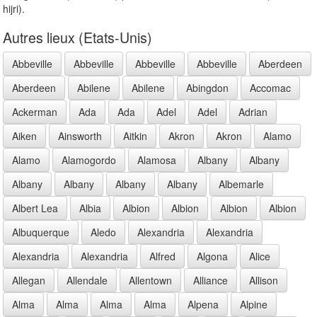
hijri).
Autres lieux (Etats-Unis)
Abbeville
Abbeville
Abbeville
Abbeville
Aberdeen
Aberdeen
Abilene
Abilene
Abingdon
Accomac
Ackerman
Ada
Ada
Adel
Adel
Adrian
Aiken
Ainsworth
Aitkin
Akron
Akron
Alamo
Alamo
Alamogordo
Alamosa
Albany
Albany
Albany
Albany
Albany
Albany
Albemarle
Albert Lea
Albia
Albion
Albion
Albion
Albion
Albuquerque
Aledo
Alexandria
Alexandria
Alexandria
Alexandria
Alfred
Algona
Alice
Allegan
Allendale
Allentown
Alliance
Allison
Alma
Alma
Alma
Alma
Alpena
Alpine