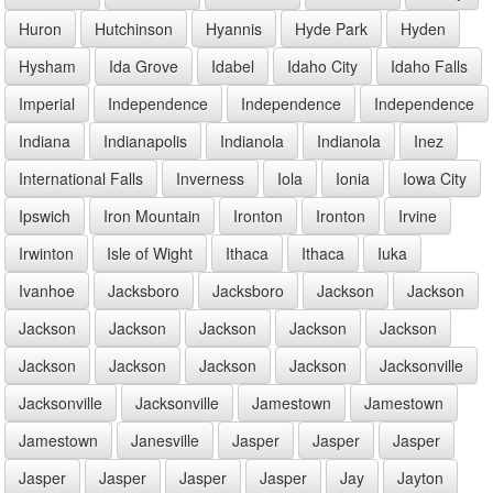
Huron
Hutchinson
Hyannis
Hyde Park
Hyden
Hysham
Ida Grove
Idabel
Idaho City
Idaho Falls
Imperial
Independence
Independence
Independence
Indiana
Indianapolis
Indianola
Indianola
Inez
International Falls
Inverness
Iola
Ionia
Iowa City
Ipswich
Iron Mountain
Ironton
Ironton
Irvine
Irwinton
Isle of Wight
Ithaca
Ithaca
Iuka
Ivanhoe
Jacksboro
Jacksboro
Jackson
Jackson
Jackson
Jackson
Jackson
Jackson
Jackson
Jackson
Jackson
Jackson
Jackson
Jacksonville
Jacksonville
Jacksonville
Jamestown
Jamestown
Jamestown
Janesville
Jasper
Jasper
Jasper
Jasper
Jasper
Jasper
Jasper
Jay
Jayton