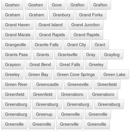
Goshen
Goshen
Gove
Grafton
Grafton
Graham
Graham
Granbury
Grand Forks
Grand Haven
Grand Island
Grand Junction
Grand Marais
Grand Rapids
Grand Rapids
Grangeville
Granite Falls
Grant City
Grant
Grants Pass
Grants
Grantsville
Gray
Grayling
Grayson
Great Bend
Great Falls
Greeley
Greeley
Green Bay
Green Cove Springs
Green Lake
Green River
Greencastle
Greeneville
Greenfield
Greenfield
Greenfield
Greensboro
Greensboro
Greensburg
Greensburg
Greensburg
Greensburg
Greensburg
Greenup
Greenville
Greenville
Greenville
Greenville
Greenville
Greenville