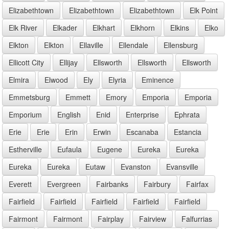
Elizabethtown
Elizabethtown
Elizabethtown
Elk Point
Elk River
Elkader
Elkhart
Elkhorn
Elkins
Elko
Elkton
Elkton
Ellaville
Ellendale
Ellensburg
Ellicott City
Ellijay
Ellsworth
Ellsworth
Ellsworth
Elmira
Elwood
Ely
Elyria
Eminence
Emmetsburg
Emmett
Emory
Emporia
Emporia
Emporium
English
Enid
Enterprise
Ephrata
Erie
Erie
Erin
Erwin
Escanaba
Estancia
Estherville
Eufaula
Eugene
Eureka
Eureka
Eureka
Eureka
Eutaw
Evanston
Evansville
Everett
Evergreen
Fairbanks
Fairbury
Fairfax
Fairfield
Fairfield
Fairfield
Fairfield
Fairfield
Fairmont
Fairmont
Fairplay
Fairview
Falfurrias