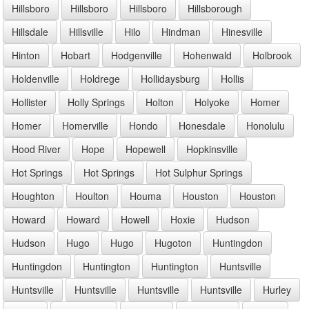
Hillsboro
Hillsboro
Hillsboro
Hillsborough
Hillsdale
Hillsville
Hilo
Hindman
Hinesville
Hinton
Hobart
Hodgenville
Hohenwald
Holbrook
Holdenville
Holdrege
Hollidaysburg
Hollis
Hollister
Holly Springs
Holton
Holyoke
Homer
Homer
Homerville
Hondo
Honesdale
Honolulu
Hood River
Hope
Hopewell
Hopkinsville
Hot Springs
Hot Springs
Hot Sulphur Springs
Houghton
Houlton
Houma
Houston
Houston
Howard
Howard
Howell
Hoxie
Hudson
Hudson
Hugo
Hugo
Hugoton
Huntingdon
Huntingdon
Huntington
Huntington
Huntsville
Huntsville
Huntsville
Huntsville
Huntsville
Hurley