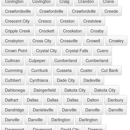
Covington
Covington
Craig
Crandon
Crane
Crawfordsville
Crawfordville
Crawfordville
Creede
Crescent City
Cresco
Creston
Crestview
Cripple Creek
Crockett
Crookston
Crosby
Crosbyton
Cross City
Crossville
Crowell
Crowley
Crown Point
Crystal City
Crystal Falls
Cuero
Cullman
Culpeper
Cumberland
Cumberland
Cumming
Currituck
Cusseta
Custer
Cut Bank
Cuthbert
Cynthiana
Dade City
Dadeville
Dahlonega
Daingerfield
Dakota City
Dakota City
Dalhart
Dallas
Dallas
Dallas
Dalton
Danbury
Dandridge
Danielsville
Danville
Danville
Danville
Danville
Danville
Darlington
Darlington
Davenport
Davenport
David City
Dawson