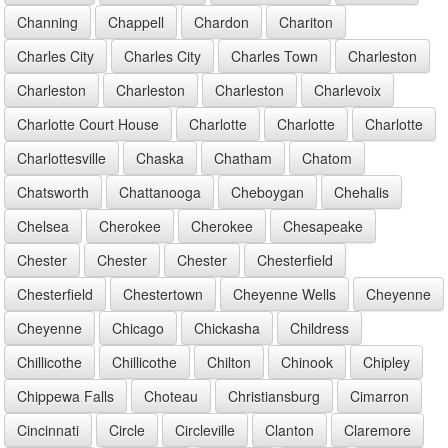
Channing
Chappell
Chardon
Chariton
Charles City
Charles City
Charles Town
Charleston
Charleston
Charleston
Charleston
Charlevoix
Charlotte Court House
Charlotte
Charlotte
Charlotte
Charlottesville
Chaska
Chatham
Chatom
Chatsworth
Chattanooga
Cheboygan
Chehalis
Chelsea
Cherokee
Cherokee
Chesapeake
Chester
Chester
Chester
Chesterfield
Chesterfield
Chestertown
Cheyenne Wells
Cheyenne
Cheyenne
Chicago
Chickasha
Childress
Chillicothe
Chillicothe
Chilton
Chinook
Chipley
Chippewa Falls
Choteau
Christiansburg
Cimarron
Cincinnati
Circle
Circleville
Clanton
Claremore