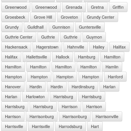
Greenwood
Greenwood
Grenada
Gretna
Griffin
Groesbeck
Grove Hill
Groveton
Grundy Center
Grundy
Guildhall
Gunnison
Guntersville
Guthrie Center
Guthrie
Guthrie
Guymon
Hackensack
Hagerstown
Hahnville
Hailey
Halifax
Halifax
Hallettsville
Hallock
Hamburg
Hamilton
Hamilton
Hamilton
Hamilton
Hamilton
Hamlin
Hampton
Hampton
Hampton
Hampton
Hanford
Hanover
Hardin
Hardin
Hardinsburg
Harlan
Harlan
Harlowton
Harrisburg
Harrisburg
Harrisburg
Harrisburg
Harrison
Harrison
Harrison
Harrisonburg
Harrisonburg
Harrisonville
Harrisville
Harrisville
Harrodsburg
Hart