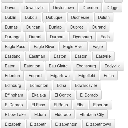
Dover
Downieville
Doylestown
Dresden
Driggs
Dublin
Dubois
Dubuque
Duchesne
Duluth
Dumas
Duncan
Dunlap
Dupree
Durand
Durango
Durant
Durham
Dyersburg
Eads
Eagle Pass
Eagle River
Eagle River
Eagle
Eastland
Eastman
Easton
Easton
Eastville
Eaton
Eatonton
Eau Claire
Ebensburg
Eddyville
Edenton
Edgard
Edgartown
Edgefield
Edina
Edinburg
Edmonton
Edna
Edwardsville
Effingham
Ekalaka
El Centro
El Dorado
El Dorado
El Paso
El Reno
Elba
Elberton
Elbow Lake
Eldora
Eldorado
Elizabeth City
Elizabeth
Elizabeth
Elizabethton
Elizabethtown