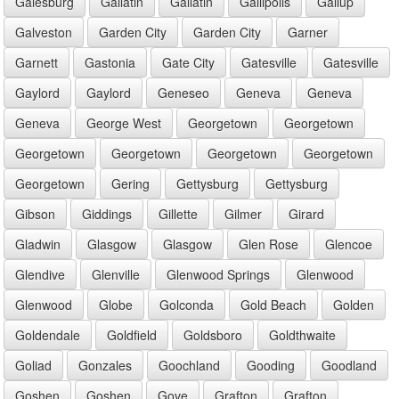
Galesburg
Gallatin
Gallatin
Gallipolis
Gallup
Galveston
Garden City
Garden City
Garner
Garnett
Gastonia
Gate City
Gatesville
Gatesville
Gaylord
Gaylord
Geneseo
Geneva
Geneva
Geneva
George West
Georgetown
Georgetown
Georgetown
Georgetown
Georgetown
Georgetown
Georgetown
Gering
Gettysburg
Gettysburg
Gibson
Giddings
Gillette
Gilmer
Girard
Gladwin
Glasgow
Glasgow
Glen Rose
Glencoe
Glendive
Glenville
Glenwood Springs
Glenwood
Glenwood
Globe
Golconda
Gold Beach
Golden
Goldendale
Goldfield
Goldsboro
Goldthwaite
Goliad
Gonzales
Goochland
Gooding
Goodland
Goshen
Goshen
Gove
Grafton
Grafton