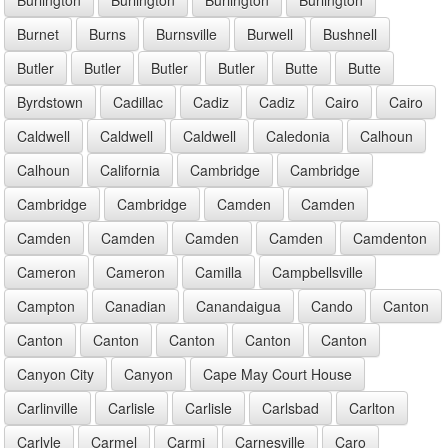
Burnet
Burns
Burnsville
Burwell
Bushnell
Butler
Butler
Butler
Butler
Butte
Butte
Byrdstown
Cadillac
Cadiz
Cadiz
Cairo
Cairo
Caldwell
Caldwell
Caldwell
Caledonia
Calhoun
Calhoun
California
Cambridge
Cambridge
Cambridge
Cambridge
Camden
Camden
Camden
Camden
Camden
Camden
Camdenton
Cameron
Cameron
Camilla
Campbellsville
Campton
Canadian
Canandaigua
Cando
Canton
Canton
Canton
Canton
Canton
Canton
Canyon City
Canyon
Cape May Court House
Carlinville
Carlisle
Carlisle
Carlsbad
Carlton
Carlyle
Carmel
Carmi
Carnesville
Caro