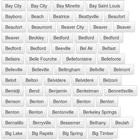
Bay City
Bay City
Bay Minette
Bay Saint Louis
Bayboro
Beach
Beatrice
Beattyville
Beaufort
Beaufort
Beaumont
Beaver City
Beaver
Beaver
Beaver
Beckley
Bedford
Bedford
Bedford
Bedford
Bedford
Beeville
Bel Air
Belfast
Bellaire
Belle Fourche
Bellefontaine
Bellefonte
Belleville
Belleville
Bellingham
Bellville
Belmont
Beloit
Belton
Belvidere
Belvidere
Belzoni
Bemidji
Bend
Benjamin
Benkelman
Bennettsville
Benson
Benton
Benton
Benton
Benton
Benton
Benton
Bentonville
Berkeley Springs
Bernalillo
Berryville
Bessemer
Bethany
Beulah
Big Lake
Big Rapids
Big Spring
Big Timber