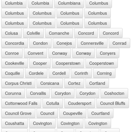
Columbia
Columbia
Columbiana
Columbus
Columbus
Columbus
Columbus
Columbus
Columbus
Columbus
Columbus
Columbus
Colusa
Colville
Comanche
Concord
Concord
Concordia
Condon
Conejos
Connersville
Conrad
Conroe
Convent
Conway
Conway
Conyers
Cookeville
Cooper
Cooperstown
Cooperstown
Coquille
Cordele
Cordell
Corinth
Corning
Corpus Christi
Corsicana
Cortez
Cortland
Corunna
Corvallis
Corydon
Corydon
Coshocton
Cottonwood Falls
Cotulla
Coudersport
Council Bluffs
Council Grove
Council
Coupeville
Courtland
Coushatta
Covington
Covington
Covington