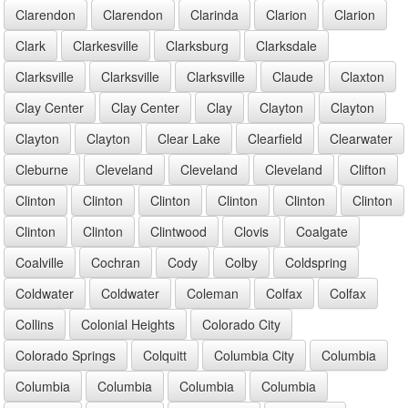
Clarendon
Clarendon
Clarinda
Clarion
Clarion
Clark
Clarkesville
Clarksburg
Clarksdale
Clarksville
Clarksville
Clarksville
Claude
Claxton
Clay Center
Clay Center
Clay
Clayton
Clayton
Clayton
Clayton
Clear Lake
Clearfield
Clearwater
Cleburne
Cleveland
Cleveland
Cleveland
Clifton
Clinton
Clinton
Clinton
Clinton
Clinton
Clinton
Clinton
Clinton
Clintwood
Clovis
Coalgate
Coalville
Cochran
Cody
Colby
Coldspring
Coldwater
Coldwater
Coleman
Colfax
Colfax
Collins
Colonial Heights
Colorado City
Colorado Springs
Colquitt
Columbia City
Columbia
Columbia
Columbia
Columbia
Columbia