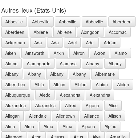
Autres lieux (Etats-Unis)
Abbeville
Abbeville
Abbeville
Abbeville
Aberdeen
Aberdeen
Abilene
Abilene
Abingdon
Accomac
Ackerman
Ada
Ada
Adel
Adel
Adrian
Aiken
Ainsworth
Aitkin
Akron
Akron
Alamo
Alamo
Alamogordo
Alamosa
Albany
Albany
Albany
Albany
Albany
Albany
Albemarle
Albert Lea
Albia
Albion
Albion
Albion
Albion
Albuquerque
Aledo
Alexandria
Alexandria
Alexandria
Alexandria
Alfred
Algona
Alice
Allegan
Allendale
Allentown
Alliance
Allison
Alma
Alma
Alma
Alma
Alpena
Alpine
Altamont
Alton
Alturas
Altus
Alva
Amarillo