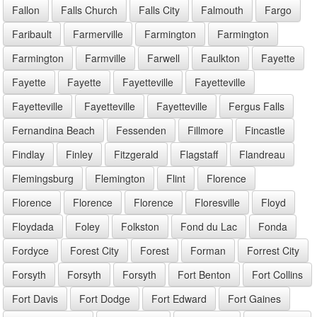
Fallon
Falls Church
Falls City
Falmouth
Fargo
Faribault
Farmerville
Farmington
Farmington
Farmington
Farmville
Farwell
Faulkton
Fayette
Fayette
Fayette
Fayetteville
Fayetteville
Fayetteville
Fayetteville
Fayetteville
Fergus Falls
Fernandina Beach
Fessenden
Fillmore
Fincastle
Findlay
Finley
Fitzgerald
Flagstaff
Flandreau
Flemingsburg
Flemington
Flint
Florence
Florence
Florence
Florence
Floresville
Floyd
Floydada
Foley
Folkston
Fond du Lac
Fonda
Fordyce
Forest City
Forest
Forman
Forrest City
Forsyth
Forsyth
Forsyth
Fort Benton
Fort Collins
Fort Davis
Fort Dodge
Fort Edward
Fort Gaines