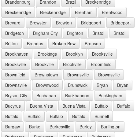
Brandenburg
Brandon
Brazil
Breckenridge
Breckenridge
Breckenridge
Brenham
Brentwood
Brevard
Brewster
Brewton
Bridgeport
Bridgeport
Bridgeton
Brigham City
Brighton
Bristol
Bristol
Britton
Broadus
Broken Bow
Bronson
Brookhaven
Brookings
Brooklyn
Brooksville
Brooksville
Brookville
Brookville
Broomfield
Brownfield
Brownstown
Brownsville
Brownsville
Brownsville
Brownwood
Brunswick
Bryan
Bryan
Bryson City
Buchanan
Buckhannon
Buckingham
Bucyrus
Buena Vista
Buena Vista
Buffalo
Buffalo
Buffalo
Buffalo
Buffalo
Buffalo
Bunnell
Burgaw
Burke
Burkesville
Burley
Burlington
Burlington
Burlington
Burlington
Burlington