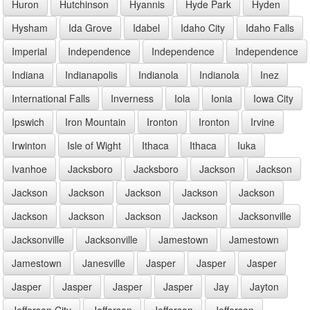
Huron
Hutchinson
Hyannis
Hyde Park
Hyden
Hysham
Ida Grove
Idabel
Idaho City
Idaho Falls
Imperial
Independence
Independence
Independence
Indiana
Indianapolis
Indianola
Indianola
Inez
International Falls
Inverness
Iola
Ionia
Iowa City
Ipswich
Iron Mountain
Ironton
Ironton
Irvine
Irwinton
Isle of Wight
Ithaca
Ithaca
Iuka
Ivanhoe
Jacksboro
Jacksboro
Jackson
Jackson
Jackson
Jackson
Jackson
Jackson
Jackson
Jackson
Jackson
Jackson
Jackson
Jacksonville
Jacksonville
Jacksonville
Jamestown
Jamestown
Jamestown
Janesville
Jasper
Jasper
Jasper
Jasper
Jasper
Jasper
Jasper
Jay
Jayton
Jefferson City
Jefferson
Jefferson
Jefferson