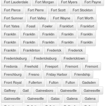
Fort Lauderdale
Fort Morgan
Fort Myers
Fort Payne
Fort Pierce
Fort Pierre
Fort Scott
Fort Stockton
Fort Sumner
Fort Valley
Fort Wayne
Fort Worth
Fort Yates
Fossil
Fowler
Frankfort
Frankfort
Franklin
Franklin
Franklin
Franklin
Franklin
Franklin
Franklin
Franklin
Franklin
Franklin
Franklin
Franklinton
Frederick
Frederick
Fredericksburg
Fredericksburg
Fredericktown
Fredonia
Freehold
Freeport
Fremont
Fremont
Frenchburg
Fresno
Friday Harbor
Friendship
Front Royal
Fullerton
Fulton
Fulton
Gadsden
Gaffney
Gail
Gainesboro
Gainesville
Gainesville
Gainesville
Gainesville
Galax
Galena
Galena