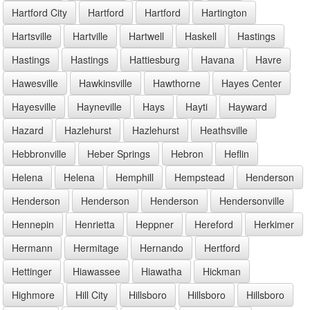
Hartford City
Hartford
Hartford
Hartington
Hartsville
Hartville
Hartwell
Haskell
Hastings
Hastings
Hastings
Hattiesburg
Havana
Havre
Hawesville
Hawkinsville
Hawthorne
Hayes Center
Hayesville
Hayneville
Hays
Hayti
Hayward
Hazard
Hazlehurst
Hazlehurst
Heathsville
Hebbronville
Heber Springs
Hebron
Heflin
Helena
Helena
Hemphill
Hempstead
Henderson
Henderson
Henderson
Henderson
Hendersonville
Hennepin
Henrietta
Heppner
Hereford
Herkimer
Hermann
Hermitage
Hernando
Hertford
Hettinger
Hiawassee
Hiawatha
Hickman
Highmore
Hill City
Hillsboro
Hillsboro
Hillsboro