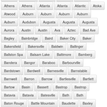
Athens
Athens
Atlanta
Atlanta
Atlantic
Atoka
Atwood
Auburn
Auburn
Auburn
Auburn
Auburn
Audubon
Augusta
Augusta
Augusta
Aurora
Austin
Austin
Ava
Aztec
Bad Axe
Bagley
Bainbridge
Baird
Baker City
Baker
Bakersfield
Bakersville
Baldwin
Ballinger
Ballston Spa
Balsam Lake
Baltimore
Bamberg
Bandera
Bangor
Baraboo
Barbourville
Bardstown
Bardwell
Barnesville
Barnstable
Barnwell
Barron
Barrow
Bartlesville
Bartlett
Bartow
Basin
Bassett
Bastrop
Bastrop
Batavia
Batavia
Batesville
Bath
Bath
Baton Rouge
Battle Mountain
Baudette
Baxley