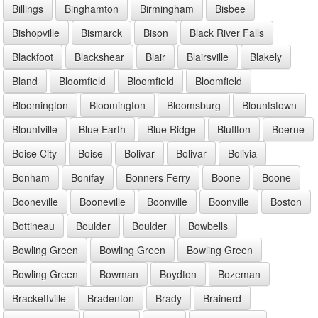
Billings
Binghamton
Birmingham
Bisbee
Bishopville
Bismarck
Bison
Black River Falls
Blackfoot
Blackshear
Blair
Blairsville
Blakely
Bland
Bloomfield
Bloomfield
Bloomfield
Bloomington
Bloomington
Bloomsburg
Blountstown
Blountville
Blue Earth
Blue Ridge
Bluffton
Boerne
Boise City
Boise
Bolivar
Bolivar
Bolivia
Bonham
Bonifay
Bonners Ferry
Boone
Boone
Booneville
Booneville
Boonville
Boonville
Boston
Bottineau
Boulder
Boulder
Bowbells
Bowling Green
Bowling Green
Bowling Green
Bowling Green
Bowman
Boydton
Bozeman
Brackettville
Bradenton
Brady
Brainerd