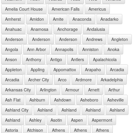
Amelia Court House
American Falls
Americus
Amherst
Amidon
Amite
Anaconda
Anadarko
Anahuac
Anamosa
Anchorage
Andalusia
Anderson
Anderson
Anderson
Andrews
Angleton
Angola
Ann Arbor
Annapolis
Anniston
Anoka
Anson
Anthony
Antigo
Antlers
Apalachicola
Appleton
Appling
Appomattox
Arapaho
Arcadia
Arcadia
Archer City
Arco
Ardmore
Arkadelphia
Arkansas City
Arlington
Armour
Arnett
Arthur
Ash Flat
Ashburn
Ashdown
Asheboro
Asheville
Ashland City
Ashland
Ashland
Ashland
Ashland
Ashland
Ashley
Asotin
Aspen
Aspermont
Astoria
Atchison
Athens
Athens
Athens