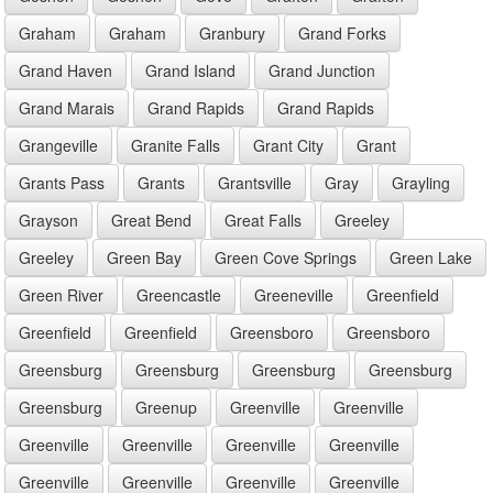
Graham
Graham
Granbury
Grand Forks
Grand Haven
Grand Island
Grand Junction
Grand Marais
Grand Rapids
Grand Rapids
Grangeville
Granite Falls
Grant City
Grant
Grants Pass
Grants
Grantsville
Gray
Grayling
Grayson
Great Bend
Great Falls
Greeley
Greeley
Green Bay
Green Cove Springs
Green Lake
Green River
Greencastle
Greeneville
Greenfield
Greenfield
Greenfield
Greensboro
Greensboro
Greensburg
Greensburg
Greensburg
Greensburg
Greensburg
Greenup
Greenville
Greenville
Greenville
Greenville
Greenville
Greenville
Greenville
Greenville
Greenville
Greenville