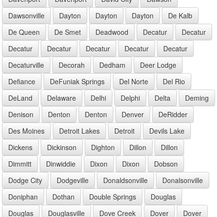
Dawsonville
Dayton
Dayton
Dayton
De Kalb
De Queen
De Smet
Deadwood
Decatur
Decatur
Decatur
Decatur
Decatur
Decatur
Decatur
Decaturville
Decorah
Dedham
Deer Lodge
Defiance
DeFuniak Springs
Del Norte
Del Rio
DeLand
Delaware
Delhi
Delphi
Delta
Deming
Denison
Denton
Denton
Denver
DeRidder
Des Moines
Detroit Lakes
Detroit
Devils Lake
Dickens
Dickinson
Dighton
Dillon
Dillon
Dimmitt
Dinwiddie
Dixon
Dixon
Dobson
Dodge City
Dodgeville
Donaldsonville
Donalsonville
Doniphan
Dothan
Double Springs
Douglas
Douglas
Douglasville
Dove Creek
Dover
Dover