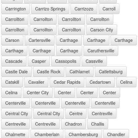
Carrington
Carrizo Springs
Carrizozo
Carroll
Carrollton
Carrollton
Carrollton
Carrollton
Carrollton
Carrollton
Carrollton
Carson City
Carson
Cartersville
Carthage
Carthage
Carthage
Carthage
Carthage
Carthage
Caruthersville
Cascade
Casper
Cassopolis
Cassville
Castle Dale
Castle Rock
Cathlamet
Catlettsburg
Catskill
Cavalier
Cedar Rapids
Cedartown
Celina
Celina
Center City
Center
Center
Center
Centerville
Centerville
Centerville
Centerville
Central City
Central City
Centre
Centreville
Centreville
Centreville
Chadron
Challis
Chalmette
Chamberlain
Chambersburg
Chandler