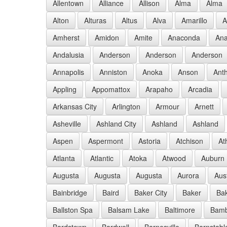
Allentown
Alliance
Allison
Alma
Alma
Alton
Alturas
Altus
Alva
Amarillo
A
Amherst
Amidon
Amite
Anaconda
Ana
Andalusia
Anderson
Anderson
Anderson
Annapolis
Anniston
Anoka
Anson
Ant
Appling
Appomattox
Arapaho
Arcadia
Arkansas City
Arlington
Armour
Arnett
Asheville
Ashland City
Ashland
Ashland
Aspen
Aspermont
Astoria
Atchison
At
Atlanta
Atlantic
Atoka
Atwood
Auburn
Augusta
Augusta
Augusta
Aurora
Aus
Bainbridge
Baird
Baker City
Baker
Bak
Ballston Spa
Balsam Lake
Baltimore
Bam
Bardstown
Bardwell
Barnesville
Barnstabl