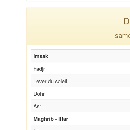
D
same
Imsak
Fadjr
Lever du soleil
Dohr
Asr
Maghrib - Iftar