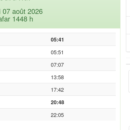
i 07 août 2026
afar 1448 h
05:41
05:51
07:07
13:58
17:42
20:48
22:05