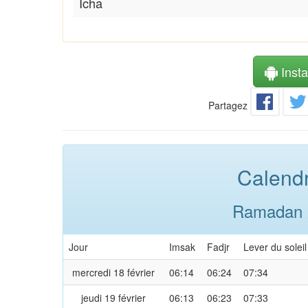
Icha
Instal
Partagez
Calendr
Ramadan 2
Jour
Imsak
Fadjr
Lever du soleil
mercredi 18 février
06:14
06:24
07:34
jeudi 19 février
06:13
06:23
07:33