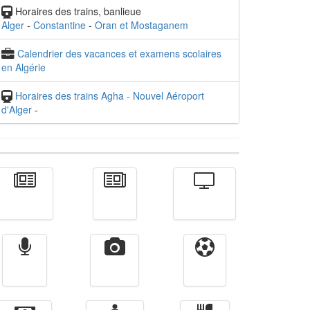
Horaires des trains, banlieue
Alger
-
Constantine
-
Oran et Mostaganem
Calendrier des vacances et examens scolaires
en Algérie
Horaires des trains Agha - Nouvel Aéroport
d'Alger
-
Actualité
الأخبار
Télévision
Radio
Vidéos
Sport