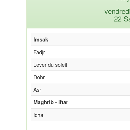
vendred
22 S
Imsak
Fadjr
Lever du soleil
Dohr
Asr
Maghrib - Iftar
Icha