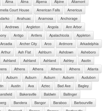
Alma
Alma
Alpena
Alpine
Altamont
melia Court House
American Falls
Americus
darko
Anahuac
Anamosa
Anchorage
Andrews
Angleton
Angola
Ann Arbor
hony
Antigo
Antlers
Apalachicola
Appleton
Arcadia
Archer City
Arco
Ardmore
Arkadelphia
Arthur
Ash Flat
Ashburn
Ashdown
Asheboro
Ashland
Ashland
Ashland
Ashley
Asotin
hens
Athens
Athens
Athens
Athens
Atlanta
Auburn
Auburn
Auburn
Auburn
Audubon
tin
Austin
Ava
Aztec
Bad Axe
Bagley
ersfield
Bakersville
Baldwin
Ballinger
berg
Bandera
Bangor
Baraboo
Barbourville
e
Barnwell
Barron
Barrow
Bartlesville