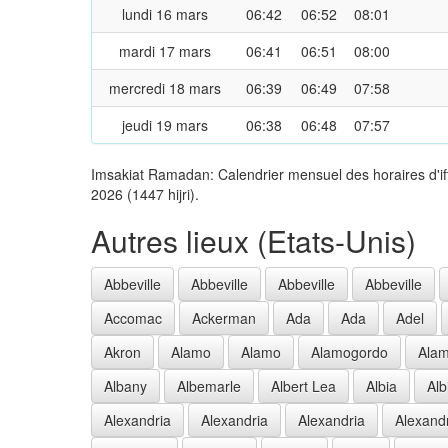
lundi 16 mars
06:42
06:52
08:01
mardi 17 mars
06:41
06:51
08:00
mercredi 18 mars
06:39
06:49
07:58
jeudi 19 mars
06:38
06:48
07:57
Imsakiat Ramadan: Calendrier mensuel des horaires d'if
2026 (1447 hijri).
Autres lieux (Etats-Unis)
Abbeville
Abbeville
Abbeville
Abbeville
Accomac
Ackerman
Ada
Ada
Adel
Akron
Alamo
Alamo
Alamogordo
Ala
Albany
Albemarle
Albert Lea
Albia
Alb
Alexandria
Alexandria
Alexandria
Alexand