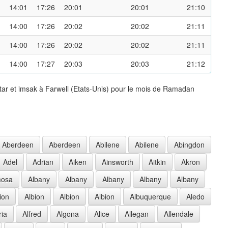
14:01
17:26
20:01
20:01
21:10
14:00
17:26
20:02
20:02
21:11
14:00
17:26
20:02
20:02
21:11
14:00
17:27
20:03
20:03
21:12
tar et imsak à Farwell (Etats-Unis) pour le mois de Ramadan
Aberdeen
Aberdeen
Abilene
Abilene
Abingdon
Adel
Adrian
Aiken
Ainsworth
Aitkin
Akron
mosa
Albany
Albany
Albany
Albany
Albany
ion
Albion
Albion
Albion
Albuquerque
Aledo
ria
Alfred
Algona
Alice
Allegan
Allendale