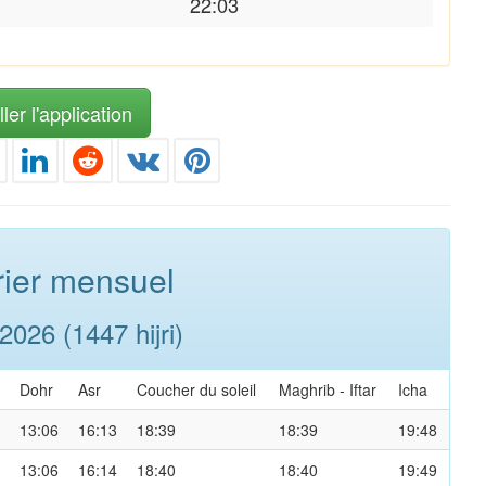
22:03
ler l'application
ier mensuel
026 (1447 hijri)
Dohr
Asr
Coucher du soleil
Maghrib
-
Iftar
Icha
13:06
16:13
18:39
18:39
19:48
13:06
16:14
18:40
18:40
19:49