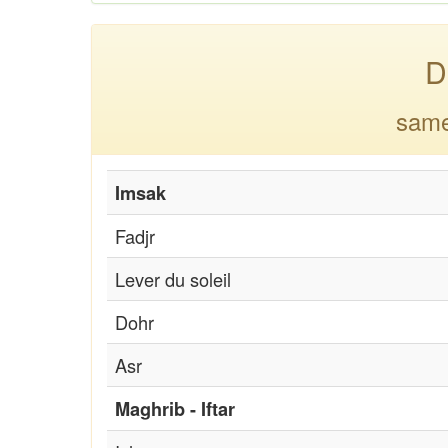
D
same
Imsak
Fadjr
Lever du soleil
Dohr
Asr
Maghrib - Iftar