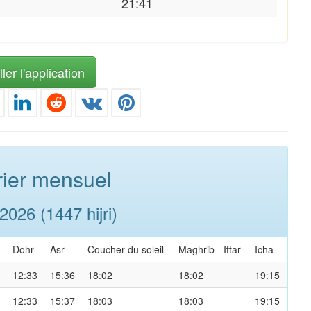
21:41
ler l'application
ier mensuel
026 (1447 hijri)
Dohr
Asr
Coucher du soleil
Maghrib
-
Iftar
Icha
12:33
15:36
18:02
18:02
19:15
12:33
15:37
18:03
18:03
19:15