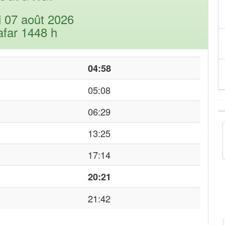
i 07 août 2026
afar 1448 h
04:58
05:08
06:29
13:25
17:14
20:21
21:42