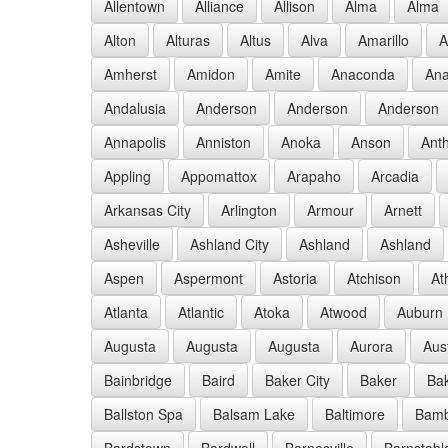
Allentown
Alliance
Allison
Alma
Alma
Alton
Alturas
Altus
Alva
Amarillo
A
Amherst
Amidon
Amite
Anaconda
Ana
Andalusia
Anderson
Anderson
Anderson
Annapolis
Anniston
Anoka
Anson
Ant
Appling
Appomattox
Arapaho
Arcadia
Arkansas City
Arlington
Armour
Arnett
Asheville
Ashland City
Ashland
Ashland
Aspen
Aspermont
Astoria
Atchison
At
Atlanta
Atlantic
Atoka
Atwood
Auburn
Augusta
Augusta
Augusta
Aurora
Aus
Bainbridge
Baird
Baker City
Baker
Bak
Ballston Spa
Balsam Lake
Baltimore
Bam
Bardstown
Bardwell
Barnesville
Barnstabl