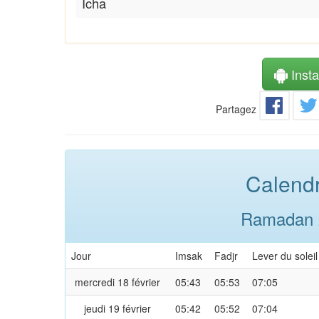
Icha
Instal
Partagez
Calendr
Ramadan 2
Jour
Imsak
Fadjr
Lever du soleil
mercredi 18 février
05:43
05:53
07:05
jeudi 19 février
05:42
05:52
07:04