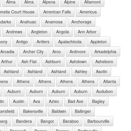
Alma
Alma
Alpena
Alpine
Altamont
melia Court House
American Falls
Americus
darko
Anahuac
Anamosa
Anchorage
Andrews
Angleton
Angola
Ann Arbor
hony
Antigo
Antlers
Apalachicola
Appleton
Arcadia
Archer City
Arco
Ardmore
Arkadelphia
Arthur
Ash Flat
Ashburn
Ashdown
Asheboro
Ashland
Ashland
Ashland
Ashley
Asotin
hens
Athens
Athens
Athens
Athens
Atlanta
Auburn
Auburn
Auburn
Auburn
Audubon
tin
Austin
Ava
Aztec
Bad Axe
Bagley
ersfield
Bakersville
Baldwin
Ballinger
berg
Bandera
Bangor
Baraboo
Barbourville
e
Barnwell
Barron
Barrow
Bartlesville