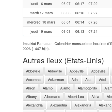
lundi 16 mars
06:07
06:17
07:29
mardi 17 mars
06:06
06:16
07:27
mercredi 18 mars
06:04
06:14
07:26
jeudi 19 mars
06:03
06:13
07:24
Imsakiat Ramadan: Calendrier mensuel des horaires d'if
2026 (1447 hijri).
Autres lieux (Etats-Unis)
Abbeville
Abbeville
Abbeville
Abbeville
Accomac
Ackerman
Ada
Ada
Adel
Akron
Alamo
Alamo
Alamogordo
Ala
Albany
Albemarle
Albert Lea
Albia
Alb
Alexandria
Alexandria
Alexandria
Alexand