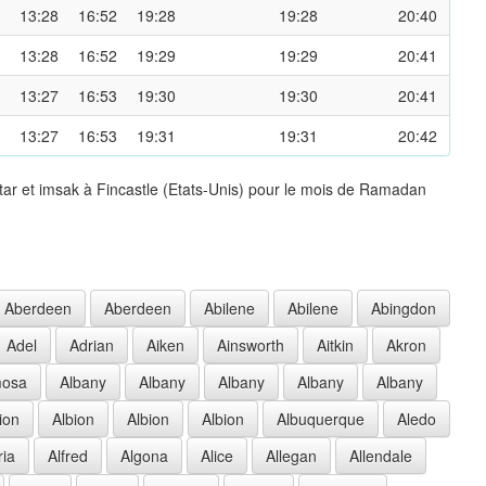
13:28
16:52
19:28
19:28
20:40
13:28
16:52
19:29
19:29
20:41
13:27
16:53
19:30
19:30
20:41
13:27
16:53
19:31
19:31
20:42
tar et imsak à Fincastle (Etats-Unis) pour le mois de Ramadan
Aberdeen
Aberdeen
Abilene
Abilene
Abingdon
Adel
Adrian
Aiken
Ainsworth
Aitkin
Akron
mosa
Albany
Albany
Albany
Albany
Albany
ion
Albion
Albion
Albion
Albuquerque
Aledo
ria
Alfred
Algona
Alice
Allegan
Allendale