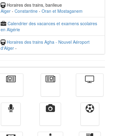
Horaires des trains, banlieue
Alger
-
Constantine
-
Oran et Mostaganem
Calendrier des vacances et examens scolaires
en Algérie
Horaires des trains Agha - Nouvel Aéroport
d'Alger
-
Actualité
الأخبار
Télévision
Radio
Vidéos
Sport