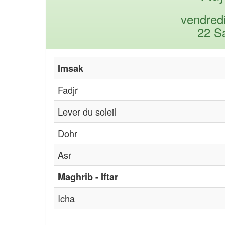
vendred
22 S
Imsak
Fadjr
Lever du soleil
Dohr
Asr
Maghrib - Iftar
Icha