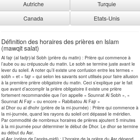
Autriche
Turquie
Canada
Etats-Unis
Définition des horaires des prières en Islam
(mawqit salat)
Al fajr (al fadjr)/al Sobh (prière du matin) : Prière qui commence à
l’aube ou au crépuscule du matin. Le sobh se termine juste avant le
lever du soleil. A noter qu’il existe une confusion entre les termes «
sobh » et « fajr » qui selon les savants sont utilisés pour faire allusion
à la première prière obligatoire du matin. Ceci s’explique par le fait
que avant d’accomplir la prière obligatoire il existe une prière
fortement recommandée que l’on appelle « Sounnat Al Sobh », «
Sounnat Al Fajr » ou encore « Rabibatou Al Fajr »
al Dhor ou al dhohr (prière de la mi-journée) : Prière qui commence à
la mi-journée, quand les rayons du soleil ont dépassé le méridien.
Par commodité de nombreux horaires de prières ajoutent 5 minutes
à la mi-journée pour déterminer le début de Dhor. Le dhor se termine
au début du Asr.
al Asr (prière de l’après-midi) : L’horaire de la prière du Asr dépend