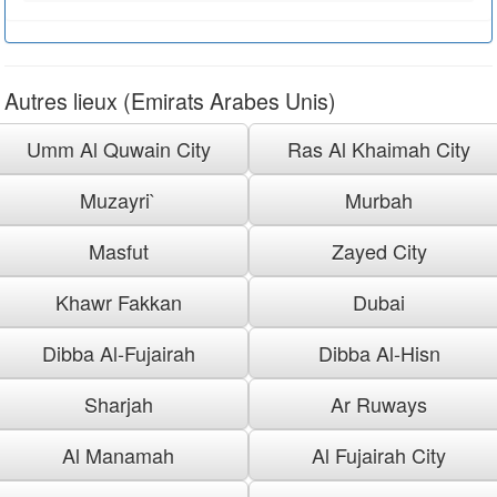
Autres lieux (Emirats Arabes Unis)
Umm Al Quwain City
Ras Al Khaimah City
Muzayri`
Murbah
Masfut
Zayed City
Khawr Fakkan
Dubai
Dibba Al-Fujairah
Dibba Al-Hisn
Sharjah
Ar Ruways
Al Manamah
Al Fujairah City