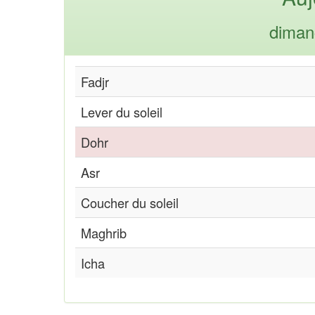
diman
Fadjr
Lever du soleil
Dohr
Asr
Coucher du soleil
Maghrib
Icha