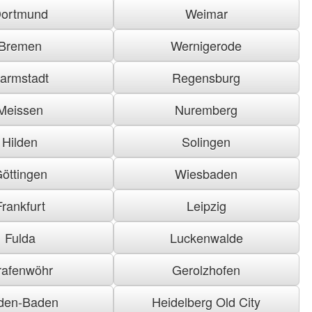
ortmund
Weimar
Bremen
Wernigerode
armstadt
Regensburg
Meissen
Nuremberg
Hilden
Solingen
öttingen
Wiesbaden
Frankfurt
Leipzig
Fulda
Luckenwalde
rafenwöhr
Gerolzhofen
den-Baden
Heidelberg Old City