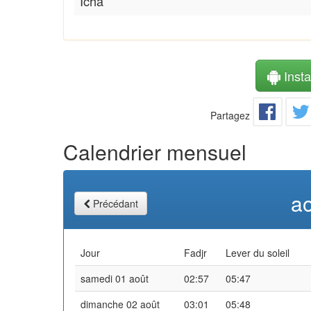
Icha
Instal
Partagez
Calendrier mensuel
a
Précédant
Jour
Fadjr
Lever du soleil
samedi 01 août
02:57
05:47
dimanche 02 août
03:01
05:48