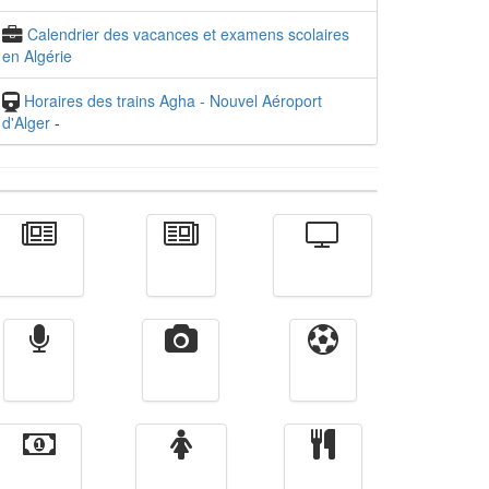
Calendrier des vacances et examens scolaires
en Algérie
Horaires des trains Agha - Nouvel Aéroport
d'Alger
-
Actualité
الأخبار
Télévision
Radio
Vidéos
Sport
Finance
Femmes
cuisine