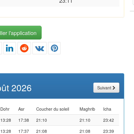
23:11
ler l'application
oût 2026
Suivant
Dohr
Asr
Coucher du soleil
Maghrib
Icha
13:28
17:38
21:10
21:10
23:42
13:28
17:37
21:08
21:08
23:39