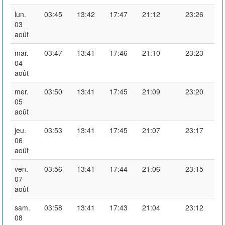
lun.
03:45
13:42
17:47
21:12
23:26
03
août
mar.
03:47
13:41
17:46
21:10
23:23
04
août
mer.
03:50
13:41
17:45
21:09
23:20
05
août
jeu.
03:53
13:41
17:45
21:07
23:17
06
août
ven.
03:56
13:41
17:44
21:06
23:15
07
août
sam.
03:58
13:41
17:43
21:04
23:12
08