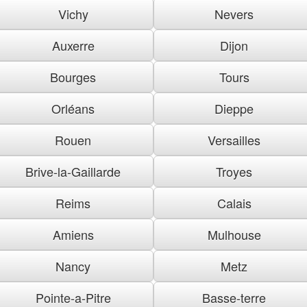
Vichy
Nevers
Auxerre
Dijon
Bourges
Tours
Orléans
Dieppe
Rouen
Versailles
Brive-la-Gaillarde
Troyes
Reims
Calais
Amiens
Mulhouse
Nancy
Metz
Pointe-a-Pitre
Basse-terre