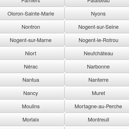
Oloron-Sainte-Marie
Nyons
Nontron
Nogent-sur-Seine
Nogent-sur-Marne
Nogent-le-Rotrou
Niort
Neufchâteau
Nérac
Narbonne
Nantua
Nanterre
Nancy
Muret
Moulins
Mortagne-au-Perche
Morlaix
Montreuil