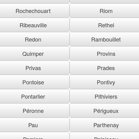
Rochechouart
Riom
Ribeauville
Rethel
Redon
Rambouillet
Quimper
Provins
Privas
Prades
Pontoise
Pontivy
Pontarlier
Pithiviers
Péronne
Périgueux
Pau
Parthenay
Pamiers
Palaiseau