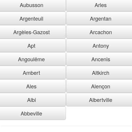
Aubusson
Arles
Argenteuil
Argentan
Argèles-Gazost
Arcachon
Apt
Antony
Angoulême
Ancenis
Ambert
Altkirch
Ales
Alençon
Albi
Albertville
Abbeville