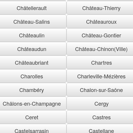
Châtellerault
Château-Thierry
Château-Salins
Châteauroux
Châteaulin
Château-Gontier
Châteaudun
Château-Chinon(Ville)
Châteaubriant
Chartres
Charolles
Charleville-Mézières
Chambéry
Chalon-sur-Saône
Châlons-en-Champagne
Cergy
Ceret
Castres
Castelsarrasin
Castellane