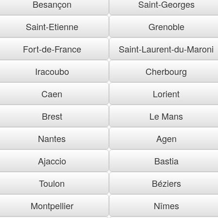
Besançon
Saint-Georges
Saint-Etienne
Grenoble
Fort-de-France
Saint-Laurent-du-Maroni
Iracoubo
Cherbourg
Caen
Lorient
Brest
Le Mans
Nantes
Agen
Ajaccio
Bastia
Toulon
Béziers
Montpellier
Nîmes