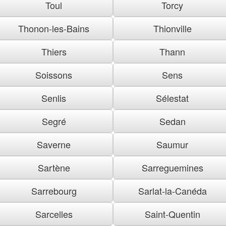
Toul
Torcy
Thonon-les-Bains
Thionville
Thiers
Thann
Soissons
Sens
Senlis
Sélestat
Segré
Sedan
Saverne
Saumur
Sartène
Sarreguemines
Sarrebourg
Sarlat-la-Canéda
Sarcelles
Saint-Quentin