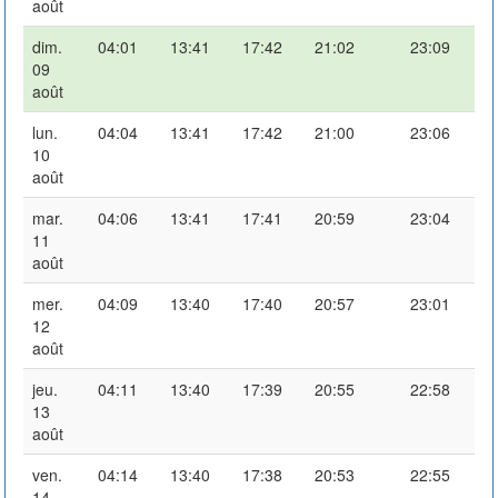
août
dim.
04:01
13:41
17:42
21:02
23:09
09
août
lun.
04:04
13:41
17:42
21:00
23:06
10
août
mar.
04:06
13:41
17:41
20:59
23:04
11
août
mer.
04:09
13:40
17:40
20:57
23:01
12
août
jeu.
04:11
13:40
17:39
20:55
22:58
13
août
ven.
04:14
13:40
17:38
20:53
22:55
14