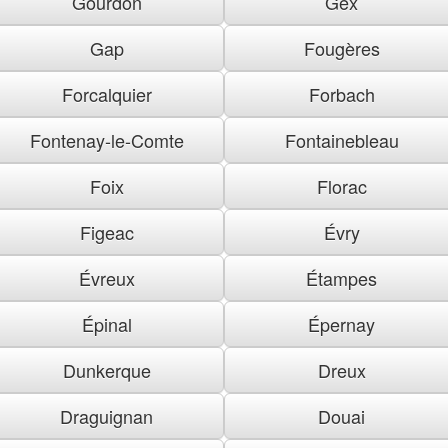
Gourdon
Gex
Gap
Fougères
Forcalquier
Forbach
Fontenay-le-Comte
Fontainebleau
Foix
Florac
Figeac
Évry
Évreux
Étampes
Épinal
Épernay
Dunkerque
Dreux
Draguignan
Douai