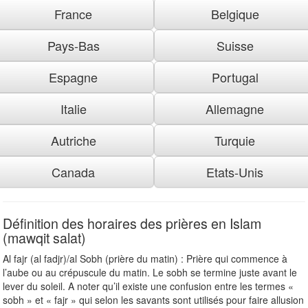
France
Belgique
Pays-Bas
Suisse
Espagne
Portugal
Italie
Allemagne
Autriche
Turquie
Canada
Etats-Unis
Définition des horaires des prières en Islam
(mawqit salat)
Al fajr (al fadjr)/al Sobh (prière du matin) : Prière qui commence à
l’aube ou au crépuscule du matin. Le sobh se termine juste avant le
lever du soleil. A noter qu’il existe une confusion entre les termes «
sobh » et « fajr » qui selon les savants sont utilisés pour faire allusion