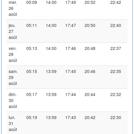
mer.
05:09
14:00
17:49
20:52
22:42
26
août
jeu.
05:11
14:00
17:47
20:50
22:40
27
août
ven.
05:13
14:00
17:46
20:48
22:37
28
août
sam.
05:15
13:59
17:45
20:46
22:35
29
août
dim.
05:17
13:59
17:44
20:44
22:32
30
août
lun.
05:19
13:59
17:43
20:42
22:30
31
août