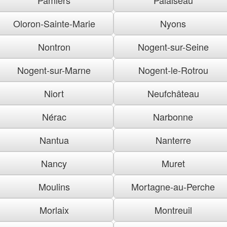
Oloron-Sainte-Marie
Nyons
Nontron
Nogent-sur-Seine
Nogent-sur-Marne
Nogent-le-Rotrou
Niort
Neufchâteau
Nérac
Narbonne
Nantua
Nanterre
Nancy
Muret
Moulins
Mortagne-au-Perche
Morlaix
Montreuil