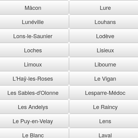
Mâcon
Lure
Lunéville
Louhans
Lons-le-Saunier
Lodève
Loches
Lisieux
Limoux
Libourne
L'Haÿ-les-Roses
Le Vigan
Les Sables-d'Olonne
Lesparre-Médoc
Les Andelys
Le Raincy
Le Puy-en-Velay
Lens
Le Blanc
Laval