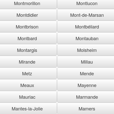
Montmorillon
Montlucon
Montdidier
Mont-de-Marsan
Montbrison
Montbéliard
Montbard
Montauban
Montargis
Molsheim
Mirande
Millau
Metz
Mende
Meaux
Mayenne
Mauriac
Marmande
Mantes-la-Jolie
Mamers