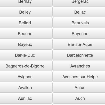
Bernay
Bergerac
Belley
Bellac
Belfort
Beauvais
Beaune
Bayonne
Bayeux
Bar-sur-Aube
Bar-le-Duc
Barcelonnette
Bagnères-de-Bigorre
Avranches
Avignon
Avesnes-sur-Helpe
Avallon
Autun
Aurillac
Auch