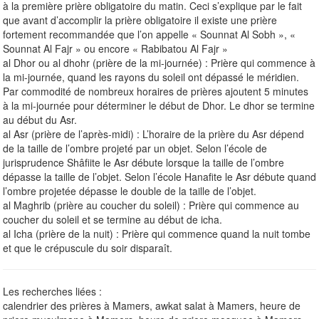
à la première prière obligatoire du matin. Ceci s’explique par le fait
que avant d’accomplir la prière obligatoire il existe une prière
fortement recommandée que l’on appelle « Sounnat Al Sobh », «
Sounnat Al Fajr » ou encore « Rabibatou Al Fajr »
al Dhor ou al dhohr (prière de la mi-journée) : Prière qui commence à
la mi-journée, quand les rayons du soleil ont dépassé le méridien.
Par commodité de nombreux horaires de prières ajoutent 5 minutes
à la mi-journée pour déterminer le début de Dhor. Le dhor se termine
au début du Asr.
al Asr (prière de l’après-midi) : L’horaire de la prière du Asr dépend
de la taille de l’ombre projeté par un objet. Selon l’école de
jurisprudence Shâfiite le Asr débute lorsque la taille de l’ombre
dépasse la taille de l’objet. Selon l’école Hanafite le Asr débute quand
l’ombre projetée dépasse le double de la taille de l’objet.
al Maghrib (prière au coucher du soleil) : Prière qui commence au
coucher du soleil et se termine au début de icha.
al Icha (prière de la nuit) : Prière qui commence quand la nuit tombe
et que le crépuscule du soir disparaît.
Les recherches liées :
calendrier des prières à Mamers, awkat salat à Mamers, heure de