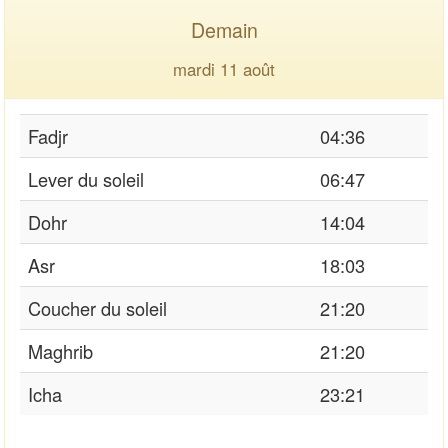
Demain
mardi 11 août
Fadjr
04:36
Lever du soleil
06:47
Dohr
14:04
Asr
18:03
Coucher du soleil
21:20
Maghrib
21:20
Icha
23:21