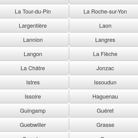
La Tour-du-Pin
La Roche-sur-Yon
Largentière
Laon
Lannion
Langres
Langon
La Flèche
La Châtre
Jonzac
Istres
Issoudun
Issoire
Haguenau
Guingamp
Guéret
Guebwiller
Grasse