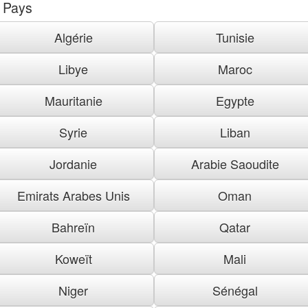
Pays
Algérie
Tunisie
Libye
Maroc
Mauritanie
Egypte
Syrie
Liban
Jordanie
Arabie Saoudite
Emirats Arabes Unis
Oman
Bahreïn
Qatar
Koweït
Mali
Niger
Sénégal