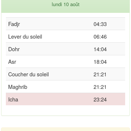
lundi 10 août
Fadjr
04:33
Lever du soleil
06:46
Dohr
14:04
Asr
18:04
Coucher du soleil
21:21
Maghrib
21:21
Icha
23:24