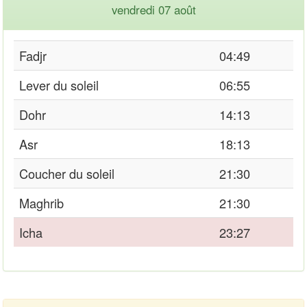
vendredi 07 août
Fadjr
04:49
Lever du soleil
06:55
Dohr
14:13
Asr
18:13
Coucher du soleil
21:30
Maghrib
21:30
Icha
23:27