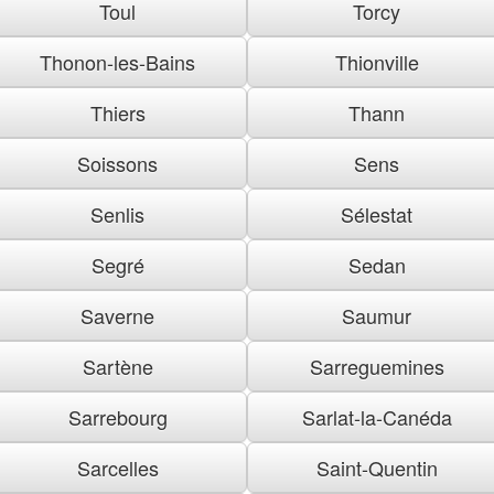
Toul
Torcy
Thonon-les-Bains
Thionville
Thiers
Thann
Soissons
Sens
Senlis
Sélestat
Segré
Sedan
Saverne
Saumur
Sartène
Sarreguemines
Sarrebourg
Sarlat-la-Canéda
Sarcelles
Saint-Quentin