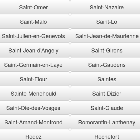
Saint-Omer
Saint-Nazaire
Saint-Malo
Saint-Lô
Saint-Julien-en-Genevois
Saint-Jean-de-Maurienne
Saint-Jean-d'Angely
Saint-Girons
Saint-Germain-en-Laye
Saint-Gaudens
Saint-Flour
Saintes
Sainte-Menehould
Saint-Dizier
Saint-Die-des-Vosges
Saint-Claude
Saint-Amand-Montrond
Romorantin-Lanthenay
Rodez
Rochefort