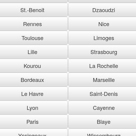
St.-Benoit
Dzaoudzi
Rennes
Nice
Toulouse
Limoges
Lille
Strasbourg
Kourou
La Rochelle
Bordeaux
Marseille
Le Havre
Saint-Denis
Lyon
Cayenne
Paris
Blaye
Yssingeaux
Wissembourg