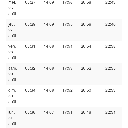
mer.
05:27
14:09
17:56
20:58
22:43
26
août
jeu.
05:29
14:09
17:55
20:56
22:40
27
août
ven.
05:31
14:08
17:54
20:54
22:38
28
août
sam.
05:32
14:08
17:53
20:52
22:35
29
août
dim.
05:34
14:08
17:52
20:50
22:33
30
août
lun.
05:36
14:07
17:51
20:48
22:31
31
août