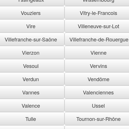
Vouziers
Vitry-le-Francois
Vire
Villeneuve-sur-Lot
Villefranche-sur-Saône
Villefranche-de-Rouergue
Vierzon
Vienne
Vesoul
Vervins
Verdun
Vendôme
Vannes
Valenciennes
Valence
Ussel
Tulle
Tournon-sur-Rhône