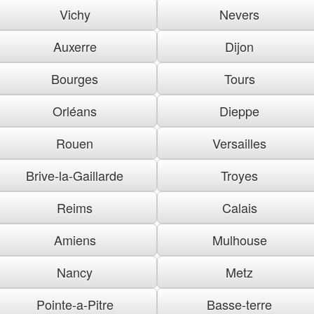
Vichy
Nevers
Auxerre
Dijon
Bourges
Tours
Orléans
Dieppe
Rouen
Versailles
Brive-la-Gaillarde
Troyes
Reims
Calais
Amiens
Mulhouse
Nancy
Metz
Pointe-a-Pitre
Basse-terre