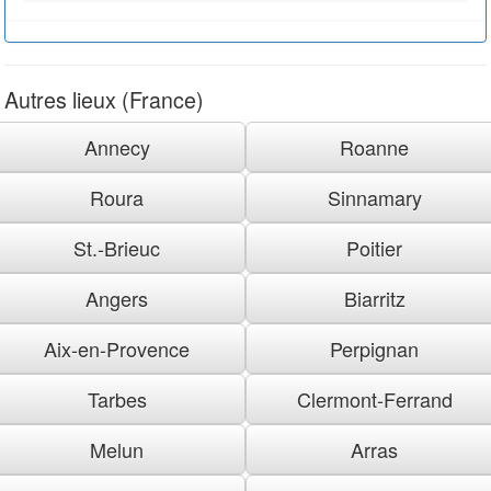
Autres lieux (France)
Annecy
Roanne
Roura
Sinnamary
St.-Brieuc
Poitier
Angers
Biarritz
Aix-en-Provence
Perpignan
Tarbes
Clermont-Ferrand
Melun
Arras