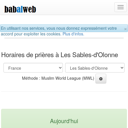
Tog
navi
×
En utilisant nos services, vous nous donnez expressément votre
accord pour exploiter les cookies.
Plus d'infos.
Horaires de prières à Les Sables-d'Olonne
Méthode : Muslim World League (MWL)
Aujourd'hui