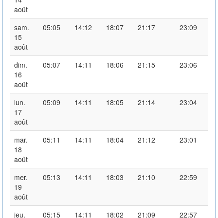
août
sam.
05:05
14:12
18:07
21:17
23:09
15
août
dim.
05:07
14:11
18:06
21:15
23:06
16
août
lun.
05:09
14:11
18:05
21:14
23:04
17
août
mar.
05:11
14:11
18:04
21:12
23:01
18
août
mer.
05:13
14:11
18:03
21:10
22:59
19
août
jeu.
05:15
14:11
18:02
21:09
22:57