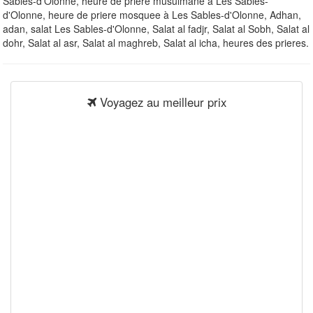
Sables-d'Olonne, heure de priere musulmane à Les Sables-
d'Olonne, heure de priere mosquee à Les Sables-d'Olonne, Adhan,
adan, salat Les Sables-d'Olonne, Salat al fadjr, Salat al Sobh, Salat al
dohr, Salat al asr, Salat al maghreb, Salat al icha, heures des prieres.
Voyagez au meilleur prix