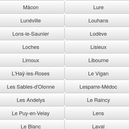
Mâcon
Lure
Lunéville
Louhans
Lons-le-Saunier
Lodève
Loches
Lisieux
Limoux
Libourne
L'Haÿ-les-Roses
Le Vigan
Les Sables-d'Olonne
Lesparre-Médoc
Les Andelys
Le Raincy
Le Puy-en-Velay
Lens
Le Blanc
Laval