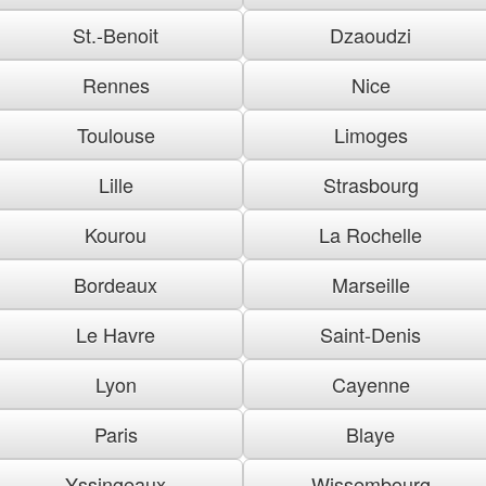
St.-Benoit
Dzaoudzi
Rennes
Nice
Toulouse
Limoges
Lille
Strasbourg
Kourou
La Rochelle
Bordeaux
Marseille
Le Havre
Saint-Denis
Lyon
Cayenne
Paris
Blaye
Yssingeaux
Wissembourg