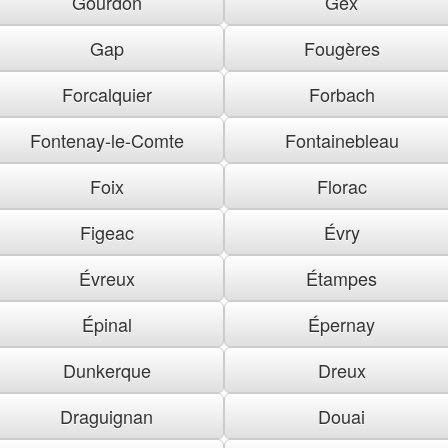
Gourdon
Gex
Gap
Fougères
Forcalquier
Forbach
Fontenay-le-Comte
Fontainebleau
Foix
Florac
Figeac
Évry
Évreux
Étampes
Épinal
Épernay
Dunkerque
Dreux
Draguignan
Douai