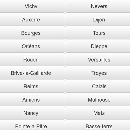
Vichy
Nevers
Auxerre
Dijon
Bourges
Tours
Orléans
Dieppe
Rouen
Versailles
Brive-la-Gaillarde
Troyes
Reims
Calais
Amiens
Mulhouse
Nancy
Metz
Pointe-a-Pitre
Basse-terre