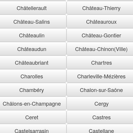
Châtellerault
Château-Thierry
Château-Salins
Châteauroux
Châteaulin
Château-Gontier
Châteaudun
Château-Chinon(Ville)
Châteaubriant
Chartres
Charolles
Charleville-Mézières
Chambéry
Chalon-sur-Saône
Châlons-en-Champagne
Cergy
Ceret
Castres
Castelsarrasin
Castellane