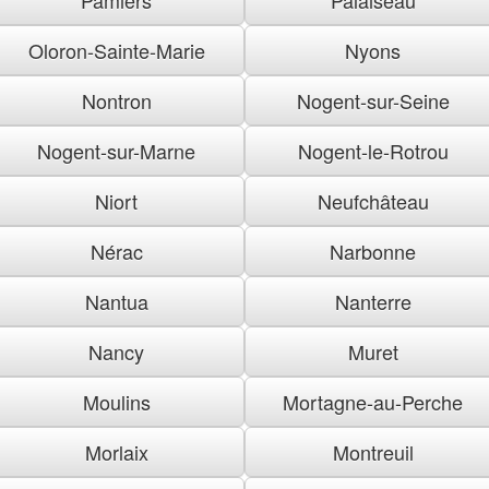
Oloron-Sainte-Marie
Nyons
Nontron
Nogent-sur-Seine
Nogent-sur-Marne
Nogent-le-Rotrou
Niort
Neufchâteau
Nérac
Narbonne
Nantua
Nanterre
Nancy
Muret
Moulins
Mortagne-au-Perche
Morlaix
Montreuil