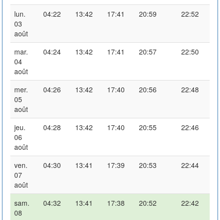
lun.
04:22
13:42
17:41
20:59
22:52
03
août
mar.
04:24
13:42
17:41
20:57
22:50
04
août
mer.
04:26
13:42
17:40
20:56
22:48
05
août
jeu.
04:28
13:42
17:40
20:55
22:46
06
août
ven.
04:30
13:41
17:39
20:53
22:44
07
août
sam.
04:32
13:41
17:38
20:52
22:42
08