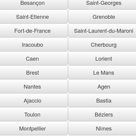
Besançon
Saint-Georges
Saint-Etienne
Grenoble
Fort-de-France
Saint-Laurent-du-Maroni
Iracoubo
Cherbourg
Caen
Lorient
Brest
Le Mans
Nantes
Agen
Ajaccio
Bastia
Toulon
Béziers
Montpellier
Nîmes