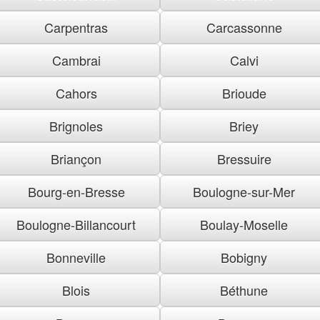
Carpentras
Carcassonne
Cambrai
Calvi
Cahors
Brioude
Brignoles
Briey
Briançon
Bressuire
Bourg-en-Bresse
Boulogne-sur-Mer
Boulogne-Billancourt
Boulay-Moselle
Bonneville
Bobigny
Blois
Béthune