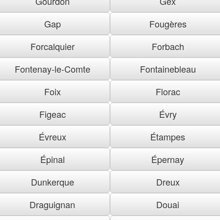
Gourdon
Gex
Gap
Fougères
Forcalquier
Forbach
Fontenay-le-Comte
Fontainebleau
Foix
Florac
Figeac
Évry
Évreux
Étampes
Épinal
Épernay
Dunkerque
Dreux
Draguignan
Douai