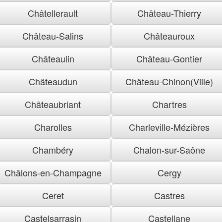
Châtellerault
Château-Thierry
Château-Salins
Châteauroux
Châteaulin
Château-Gontier
Châteaudun
Château-Chinon(Ville)
Châteaubriant
Chartres
Charolles
Charleville-Mézières
Chambéry
Chalon-sur-Saône
Châlons-en-Champagne
Cergy
Ceret
Castres
Castelsarrasin
Castellane