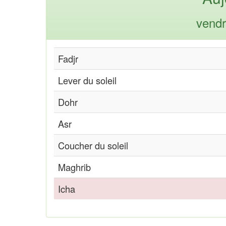
vendr
Fadjr
Lever du soleil
Dohr
Asr
Coucher du soleil
Maghrib
Icha