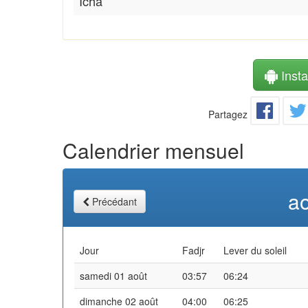
Icha
Instal
Partagez
Calendrier mensuel
a
Précédant
Jour
Fadjr
Lever du soleil
samedi 01 août
03:57
06:24
dimanche 02 août
04:00
06:25