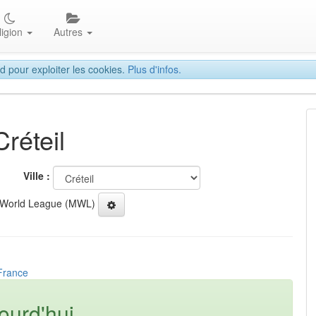
ligion
Autres
d pour exploiter les cookies.
Plus d'infos.
réteil
Ville :
 World League (MWL)
 France
ourd'hui