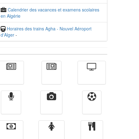
Calendrier des vacances et examens scolaires
en Algérie
Horaires des trains Agha - Nouvel Aéroport
d'Alger
-
Actualité
الأخبار
Télévision
Radio
Vidéos
Sport
Finance
Femmes
cuisine