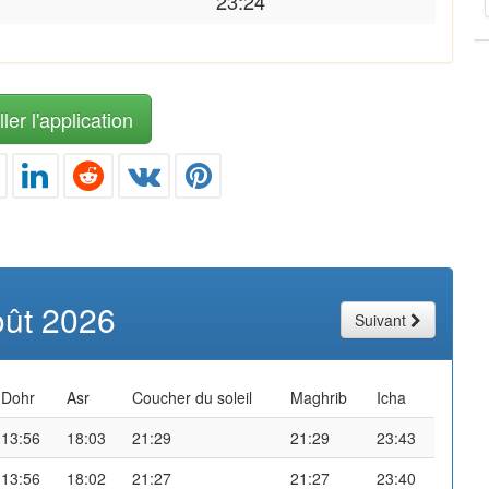
23:24
ler l'application
oût 2026
Suivant
Dohr
Asr
Coucher du soleil
Maghrib
Icha
13:56
18:03
21:29
21:29
23:43
13:56
18:02
21:27
21:27
23:40