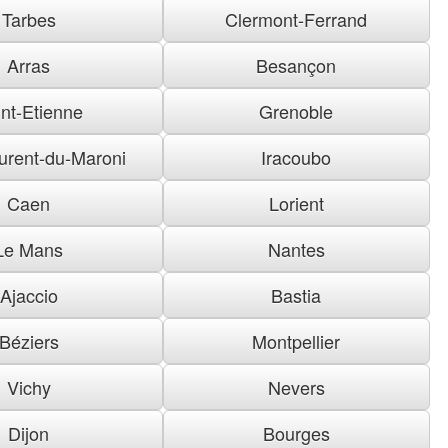
Tarbes
Clermont-Ferrand
Arras
Besançon
nt-Etienne
Grenoble
urent-du-Maroni
Iracoubo
Caen
Lorient
Le Mans
Nantes
Ajaccio
Bastia
Béziers
Montpellier
Vichy
Nevers
Dijon
Bourges