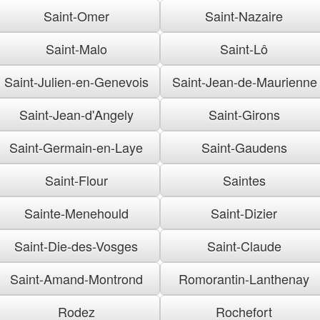
Saint-Omer
Saint-Nazaire
Saint-Malo
Saint-Lô
Saint-Julien-en-Genevois
Saint-Jean-de-Maurienne
Saint-Jean-d'Angely
Saint-Girons
Saint-Germain-en-Laye
Saint-Gaudens
Saint-Flour
Saintes
Sainte-Menehould
Saint-Dizier
Saint-Die-des-Vosges
Saint-Claude
Saint-Amand-Montrond
Romorantin-Lanthenay
Rodez
Rochefort