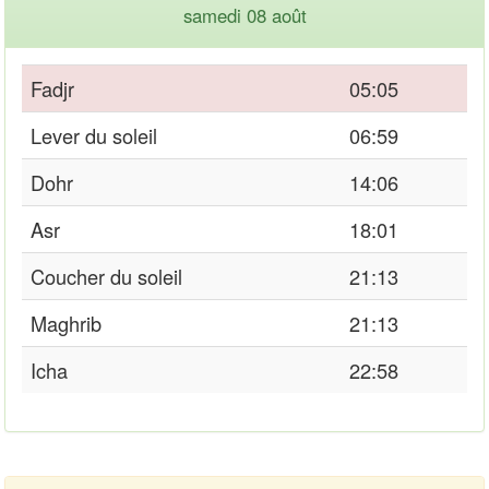
samedi 08 août
Fadjr
05:05
Lever du soleil
06:59
Dohr
14:06
Asr
18:01
Coucher du soleil
21:13
Maghrib
21:13
Icha
22:58