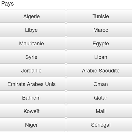
Pays
Algérie
Tunisie
Libye
Maroc
Mauritanie
Egypte
Syrie
Liban
Jordanie
Arabie Saoudite
Emirats Arabes Unis
Oman
Bahreïn
Qatar
Koweït
Mali
Niger
Sénégal