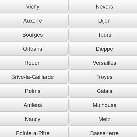
Vichy
Nevers
Auxerre
Dijon
Bourges
Tours
Orléans
Dieppe
Rouen
Versailles
Brive-la-Gaillarde
Troyes
Reims
Calais
Amiens
Mulhouse
Nancy
Metz
Pointe-a-Pitre
Basse-terre