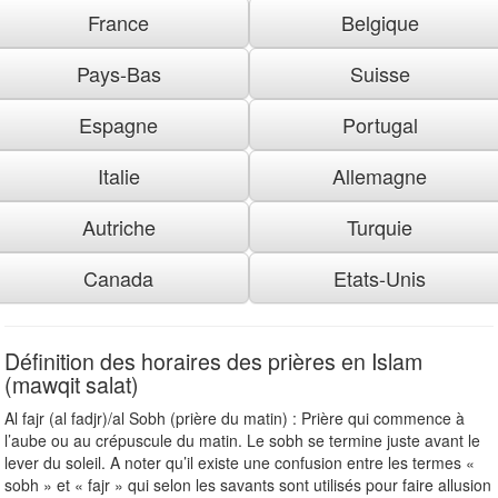
France
Belgique
Pays-Bas
Suisse
Espagne
Portugal
Italie
Allemagne
Autriche
Turquie
Canada
Etats-Unis
Définition des horaires des prières en Islam
(mawqit salat)
Al fajr (al fadjr)/al Sobh (prière du matin) : Prière qui commence à
l’aube ou au crépuscule du matin. Le sobh se termine juste avant le
lever du soleil. A noter qu’il existe une confusion entre les termes «
sobh » et « fajr » qui selon les savants sont utilisés pour faire allusion