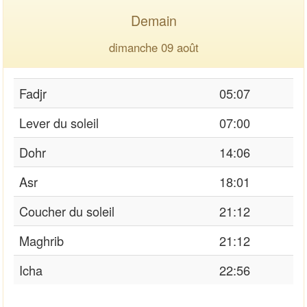
Demain
dimanche 09 août
Fadjr
05:07
Lever du soleil
07:00
Dohr
14:06
Asr
18:01
Coucher du soleil
21:12
Maghrib
21:12
Icha
22:56