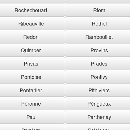
Rochechouart
Riom
Ribeauville
Rethel
Redon
Rambouillet
Quimper
Provins
Privas
Prades
Pontoise
Pontivy
Pontarlier
Pithiviers
Péronne
Périgueux
Pau
Parthenay
Pamiers
Palaiseau