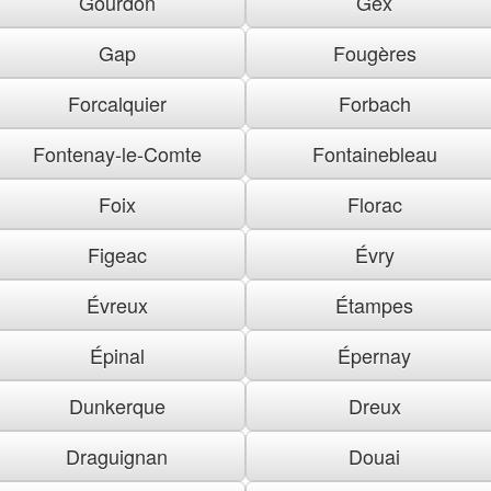
Gourdon
Gex
Gap
Fougères
Forcalquier
Forbach
Fontenay-le-Comte
Fontainebleau
Foix
Florac
Figeac
Évry
Évreux
Étampes
Épinal
Épernay
Dunkerque
Dreux
Draguignan
Douai