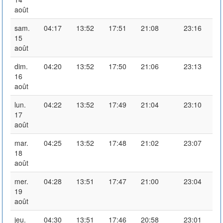
août
sam.
04:17
13:52
17:51
21:08
23:16
15
août
dim.
04:20
13:52
17:50
21:06
23:13
16
août
lun.
04:22
13:52
17:49
21:04
23:10
17
août
mar.
04:25
13:52
17:48
21:02
23:07
18
août
mer.
04:28
13:51
17:47
21:00
23:04
19
août
jeu.
04:30
13:51
17:46
20:58
23:01