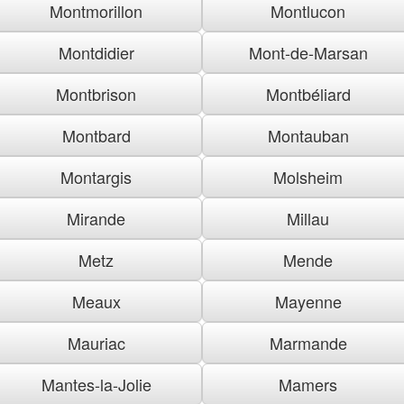
Montmorillon
Montlucon
Montdidier
Mont-de-Marsan
Montbrison
Montbéliard
Montbard
Montauban
Montargis
Molsheim
Mirande
Millau
Metz
Mende
Meaux
Mayenne
Mauriac
Marmande
Mantes-la-Jolie
Mamers