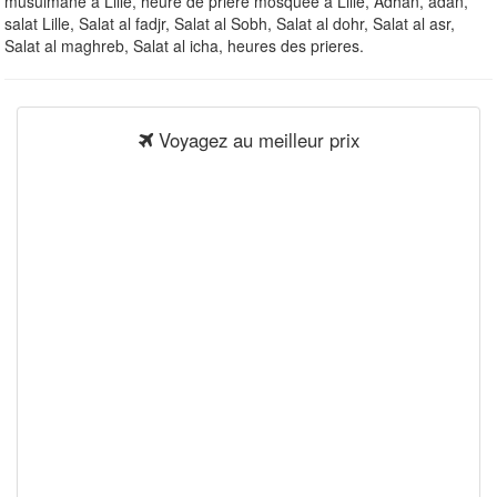
musulmane à Lille, heure de priere mosquee à Lille, Adhan, adan,
salat Lille, Salat al fadjr, Salat al Sobh, Salat al dohr, Salat al asr,
Salat al maghreb, Salat al icha, heures des prieres.
Voyagez au meilleur prix