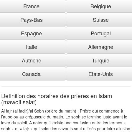
France
Belgique
Pays-Bas
Suisse
Espagne
Portugal
Italie
Allemagne
Autriche
Turquie
Canada
Etats-Unis
Définition des horaires des prières en Islam
(mawqit salat)
Al fajr (al fadjr)/al Sobh (prière du matin) : Prière qui commence à
l’aube ou au crépuscule du matin. Le sobh se termine juste avant le
lever du soleil. A noter qu’il existe une confusion entre les termes «
sobh » et « fajr » qui selon les savants sont utilisés pour faire allusion