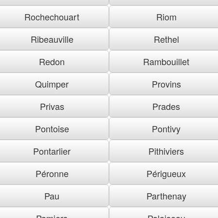
Rochechouart
Riom
Ribeauville
Rethel
Redon
Rambouillet
Quimper
Provins
Privas
Prades
Pontoise
Pontivy
Pontarlier
Pithiviers
Péronne
Périgueux
Pau
Parthenay
Pamiers
Palaiseau