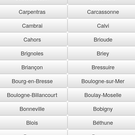
Carpentras
Carcassonne
Cambrai
Calvi
Cahors
Brioude
Brignoles
Briey
Briançon
Bressuire
Bourg-en-Bresse
Boulogne-sur-Mer
Boulogne-Billancourt
Boulay-Moselle
Bonneville
Bobigny
Blois
Béthune