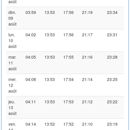
août
dim.
03:59
13:53
17:56
21:19
23:34
09
août
lun.
04:02
13:53
17:56
21:17
23:31
10
août
mar.
04:05
13:53
17:55
21:16
23:28
11
août
mer.
04:08
13:53
17:54
21:14
23:25
12
août
jeu.
04:11
13:53
17:53
21:12
23:22
13
août
ven.
04:14
13:52
17:52
21:10
23:19
14