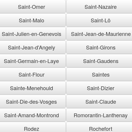
Saint-Omer
Saint-Nazaire
Saint-Malo
Saint-Lô
Saint-Julien-en-Genevois
Saint-Jean-de-Maurienne
Saint-Jean-d'Angely
Saint-Girons
Saint-Germain-en-Laye
Saint-Gaudens
Saint-Flour
Saintes
Sainte-Menehould
Saint-Dizier
Saint-Die-des-Vosges
Saint-Claude
Saint-Amand-Montrond
Romorantin-Lanthenay
Rodez
Rochefort