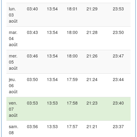
lun.
03:40
13:54
18:01
21:29
23:53
03
août
mar.
03:43
13:54
18:00
21:28
23:50
04
août
mer.
03:46
13:54
18:00
21:26
23:47
05
août
jeu.
03:50
13:54
17:59
21:24
23:44
06
août
ven.
03:53
13:53
17:58
21:23
23:40
07
août
sam.
03:56
13:53
17:57
21:21
23:37
08