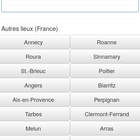
Autres lieux (France)
Annecy
Roanne
Roura
Sinnamary
St.-Brieuc
Poitier
Angers
Biarritz
Aix-en-Provence
Perpignan
Tarbes
Clermont-Ferrand
Melun
Arras