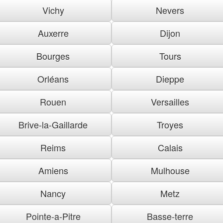
Vichy
Nevers
Auxerre
Dijon
Bourges
Tours
Orléans
Dieppe
Rouen
Versailles
Brive-la-Gaillarde
Troyes
Reims
Calais
Amiens
Mulhouse
Nancy
Metz
Pointe-a-Pitre
Basse-terre