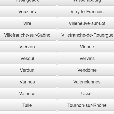
Vouziers
Vitry-le-Francois
Vire
Villeneuve-sur-Lot
Villefranche-sur-Saône
Villefranche-de-Rouergue
Vierzon
Vienne
Vesoul
Vervins
Verdun
Vendôme
Vannes
Valenciennes
Valence
Ussel
Tulle
Tournon-sur-Rhône