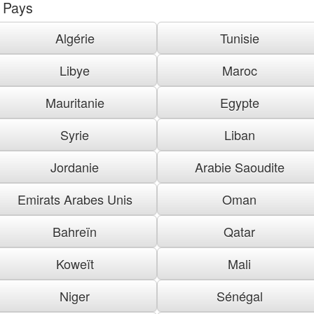
Pays
Algérie
Tunisie
Libye
Maroc
Mauritanie
Egypte
Syrie
Liban
Jordanie
Arabie Saoudite
Emirats Arabes Unis
Oman
Bahreïn
Qatar
Koweït
Mali
Niger
Sénégal