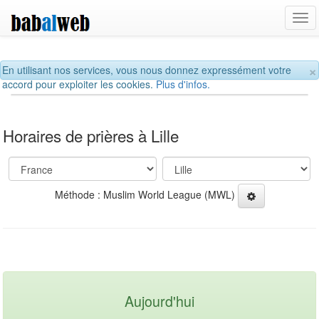
Tog
navi
×
En utilisant nos services, vous nous donnez expressément votre
accord pour exploiter les cookies.
Plus d'infos.
Horaires de prières à Lille
Méthode : Muslim World League (MWL)
Aujourd'hui