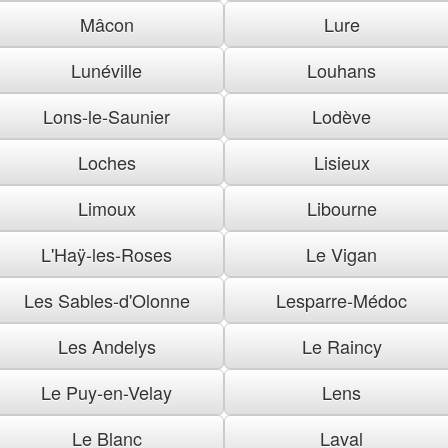
Mâcon
Lure
Lunéville
Louhans
Lons-le-Saunier
Lodève
Loches
Lisieux
Limoux
Libourne
L'Haÿ-les-Roses
Le Vigan
Les Sables-d'Olonne
Lesparre-Médoc
Les Andelys
Le Raincy
Le Puy-en-Velay
Lens
Le Blanc
Laval