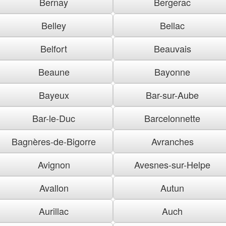
Bernay
Bergerac
Belley
Bellac
Belfort
Beauvais
Beaune
Bayonne
Bayeux
Bar-sur-Aube
Bar-le-Duc
Barcelonnette
Bagnères-de-Bigorre
Avranches
Avignon
Avesnes-sur-Helpe
Avallon
Autun
Aurillac
Auch