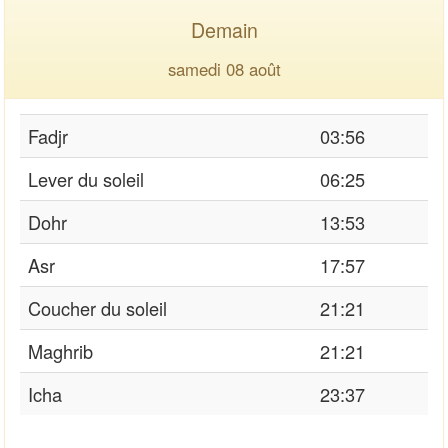
Demain
samedi 08 août
Fadjr
03:56
Lever du soleil
06:25
Dohr
13:53
Asr
17:57
Coucher du soleil
21:21
Maghrib
21:21
Icha
23:37