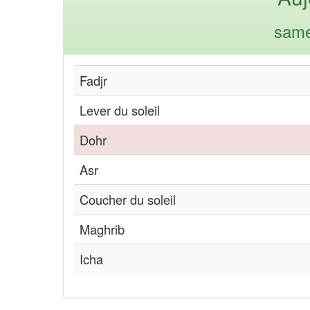
same
Fadjr
Lever du soleil
Dohr
Asr
Coucher du soleil
Maghrib
Icha