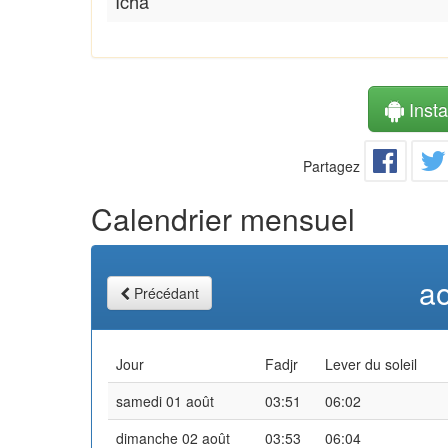
Icha
Instal
Partagez
Calendrier mensuel
a
Précédant
Jour
Fadjr
Lever du soleil
samedi 01 août
03:51
06:02
dimanche 02 août
03:53
06:04