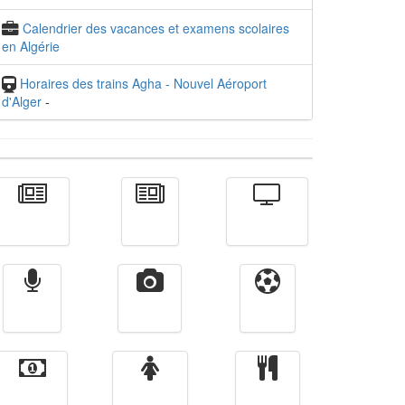
Calendrier des vacances et examens scolaires
en Algérie
Horaires des trains Agha - Nouvel Aéroport
d'Alger
-
Actualité
الأخبار
Télévision
Radio
Vidéos
Sport
Finance
Femmes
cuisine