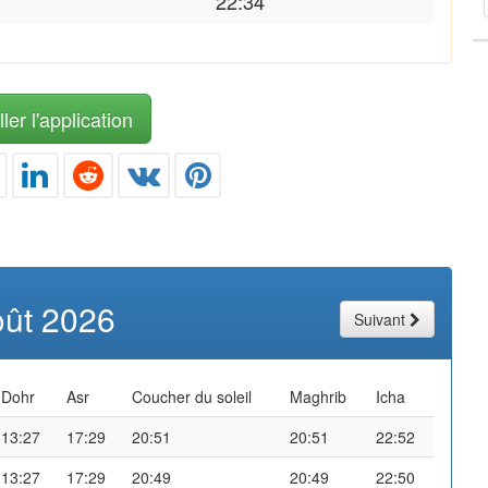
22:34
ler l'application
oût 2026
Suivant
Dohr
Asr
Coucher du soleil
Maghrib
Icha
13:27
17:29
20:51
20:51
22:52
13:27
17:29
20:49
20:49
22:50