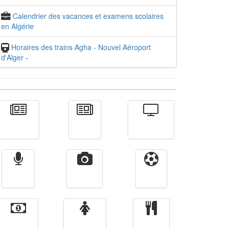
Calendrier des vacances et examens scolaires
en Algérie
Horaires des trains Agha - Nouvel Aéroport
d'Alger
-
Actualité
الأخبار
Télévision
Radio
Vidéos
Sport
Finance
Femmes
cuisine