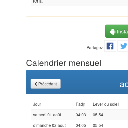
Icha
Instal
Partagez
Calendrier mensuel
a
Précédant
Jour
Fadjr
Lever du soleil
samedi 01 août
04:03
05:54
dimanche 02 août
04:05
05:54