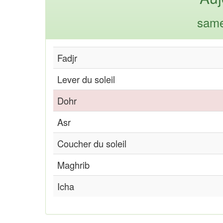
same
Fadjr
Lever du soleil
Dohr
Asr
Coucher du soleil
Maghrib
Icha