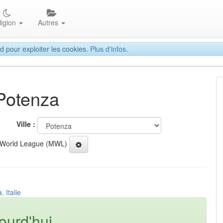
ligion
Autres
d pour exploiter les cookies.
Plus d'infos.
 Potenza
Ville :
 World League (MWL)
 Italie
ourd'hui