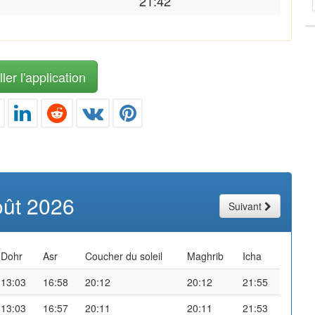
21:42
ler l'application
oût 2026
Suivant
Dohr
Asr
Coucher du soleil
Maghrib
Icha
13:03
16:58
20:12
20:12
21:55
13:03
16:57
20:11
20:11
21:53