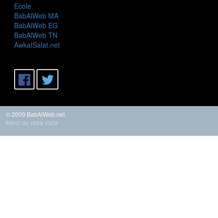
Ecole
BabAlWeb MA
BabAlWeb EG
BabAlWeb TN
AwkatSalat.net
© 2009 BabAlWeb.net
Merci de votre visite