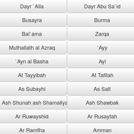
Dayr `Alla
Dayr Abu Sa`id
Busayra
Burma
Bal`ama
Zarqa
Muthallath al Azraq
`Ayy
`Ayn al Basha
Ayl
At Tayyibah
At Tafilah
As Subayhi
As Salt
Ash Shunah ash Shamaliyah
Ash Shawbak
Ar Ruwayshid
Ar Rusayfah
Ar Ramtha
Amman