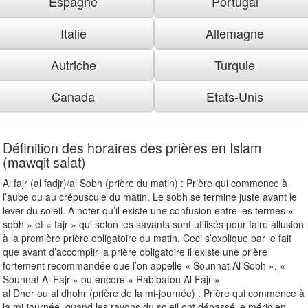
Espagne
Portugal
Italie
Allemagne
Autriche
Turquie
Canada
Etats-Unis
Définition des horaires des prières en Islam
(mawqit salat)
Al fajr (al fadjr)/al Sobh (prière du matin) : Prière qui commence à
l’aube ou au crépuscule du matin. Le sobh se termine juste avant le
lever du soleil. A noter qu’il existe une confusion entre les termes «
sobh » et « fajr » qui selon les savants sont utilisés pour faire allusion
à la première prière obligatoire du matin. Ceci s’explique par le fait
que avant d’accomplir la prière obligatoire il existe une prière
fortement recommandée que l’on appelle « Sounnat Al Sobh », «
Sounnat Al Fajr » ou encore « Rabibatou Al Fajr »
al Dhor ou al dhohr (prière de la mi-journée) : Prière qui commence à
la mi-journée, quand les rayons du soleil ont dépassé le méridien.