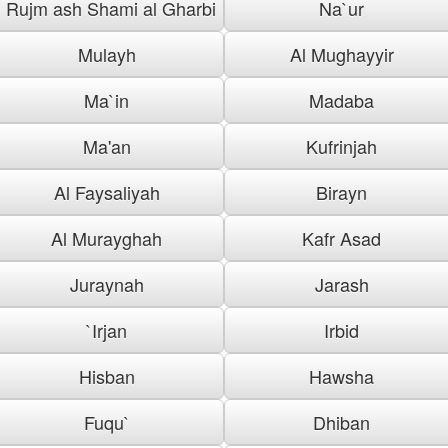
Rujm ash Shami al Gharbi
Na`ur
Mulayh
Al Mughayyir
Ma`in
Madaba
Ma'an
Kufrinjah
Al Faysaliyah
Birayn
Al Murayghah
Kafr Asad
Juraynah
Jarash
`Irjan
Irbid
Hisban
Hawsha
Fuqu`
Dhiban