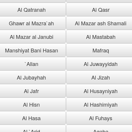
Al Qatranah
Al Qasr
Ghawr al Mazra`ah
Al Mazar ash Shamali
Al Mazar al Janubi
Al Mastabah
Manshiyat Bani Hasan
Mafraq
`Allan
Al Juwayyidah
Al Jubayhah
Al Jizah
Al Jafr
Al Husayniyah
Al Hisn
Al Hashimiyah
Al Hasa
Al Fuhays
Al `Arid
Aqaba