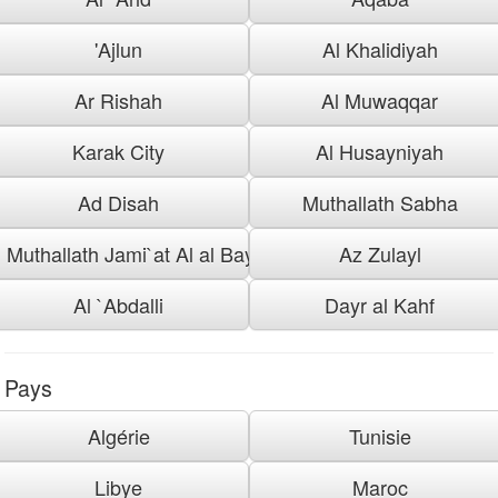
'Ajlun
Al Khalidiyah
Ar Rishah
Al Muwaqqar
Karak City
Al Husayniyah
Ad Disah
Muthallath Sabha
Muthallath Jami`at Al al Bayt
Az Zulayl
Al `Abdalli
Dayr al Kahf
Pays
Algérie
Tunisie
Libye
Maroc