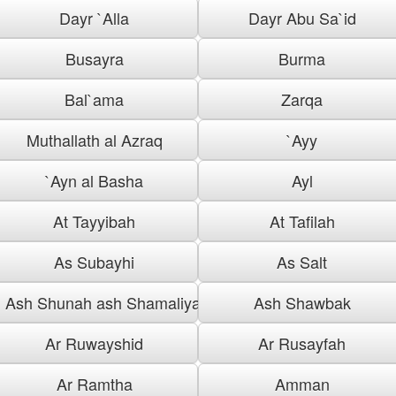
Dayr `Alla
Dayr Abu Sa`id
Busayra
Burma
Bal`ama
Zarqa
Muthallath al Azraq
`Ayy
`Ayn al Basha
Ayl
At Tayyibah
At Tafilah
As Subayhi
As Salt
Ash Shunah ash Shamaliyah
Ash Shawbak
Ar Ruwayshid
Ar Rusayfah
Ar Ramtha
Amman