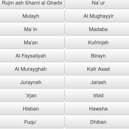
Rujm ash Shami al Gharbi
Na`ur
Mulayh
Al Mughayyir
Ma`in
Madaba
Ma'an
Kufrinjah
Al Faysaliyah
Birayn
Al Murayghah
Kafr Asad
Juraynah
Jarash
`Irjan
Irbid
Hisban
Hawsha
Fuqu`
Dhiban