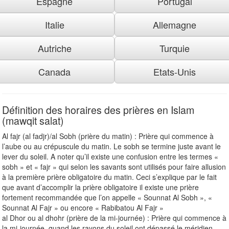
Espagne
Portugal
Italie
Allemagne
Autriche
Turquie
Canada
Etats-Unis
Définition des horaires des prières en Islam
(mawqit salat)
Al fajr (al fadjr)/al Sobh (prière du matin) : Prière qui commence à
l’aube ou au crépuscule du matin. Le sobh se termine juste avant le
lever du soleil. A noter qu’il existe une confusion entre les termes «
sobh » et « fajr » qui selon les savants sont utilisés pour faire allusion
à la première prière obligatoire du matin. Ceci s’explique par le fait
que avant d’accomplir la prière obligatoire il existe une prière
fortement recommandée que l’on appelle « Sounnat Al Sobh », «
Sounnat Al Fajr » ou encore « Rabibatou Al Fajr »
al Dhor ou al dhohr (prière de la mi-journée) : Prière qui commence à
la mi-journée, quand les rayons du soleil ont dépassé le méridien.