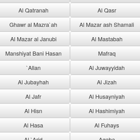
Al Qatranah
Al Qasr
Ghawr al Mazra`ah
Al Mazar ash Shamali
Al Mazar al Janubi
Al Mastabah
Manshiyat Bani Hasan
Mafraq
`Allan
Al Juwayyidah
Al Jubayhah
Al Jizah
Al Jafr
Al Husayniyah
Al Hisn
Al Hashimiyah
Al Hasa
Al Fuhays
Al `Arid
Aqaba