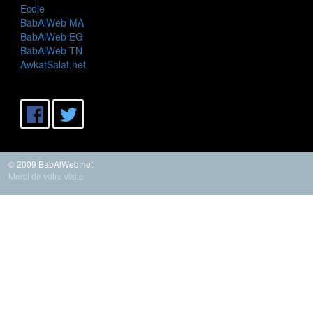
Ecole
BabAlWeb MA
BabAlWeb EG
BabAlWeb TN
AwkatSalat.net
© 2009 BabAlWeb.net
Merci de votre visite