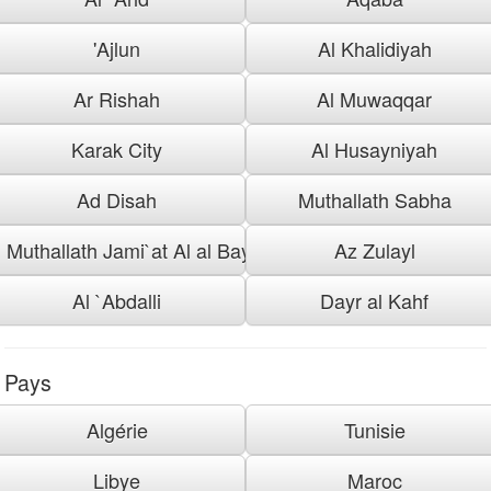
'Ajlun
Al Khalidiyah
Ar Rishah
Al Muwaqqar
Karak City
Al Husayniyah
Ad Disah
Muthallath Sabha
Muthallath Jami`at Al al Bayt
Az Zulayl
Al `Abdalli
Dayr al Kahf
Pays
Algérie
Tunisie
Libye
Maroc