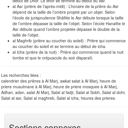
début de Dhor. Le dhor se termine au début du Asr.
al Asr (prière de l’après-midi) : L’horaire de la prière du Asr
dépend de la taille de l’ombre projeté par un objet. Selon
l’école de jurisprudence Shâfiite le Asr débute lorsque la taille
de l’ombre dépasse la taille de l’objet. Selon l’école Hanafite le
Asr débute quand l’ombre projetée dépasse le double de la
taille de l’objet.
al Maghrib (prière au coucher du soleil) : Prière qui commence
au coucher du soleil et se termine au début de icha.
al Icha (prière de la nuit) : Prière qui commence quand la nuit
tombe et que le crépuscule du soir disparaît.
Les recherches liées :
calendrier des prières à Al Marj, awkat salat à Al Marj, heure de
priere musulmane à Al Marj, heure de priere mosquee à Al Marj,
Adhan, adan, salat Al Marj, Salat al fadjr, Salat al Sobh, Salat al dohr,
Salat al asr, Salat al maghreb, Salat al icha, heures des prieres.
Sections connexes