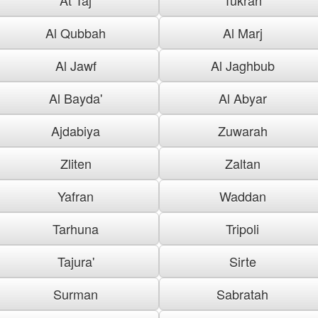
Al Qubbah
Al Marj
Al Jawf
Al Jaghbub
Al Bayda'
Al Abyar
Ajdabiya
Zuwarah
Zliten
Zaltan
Yafran
Waddan
Tarhuna
Tripoli
Tajura'
Sirte
Surman
Sabratah