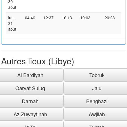
30
août
lun.
04:46
12:37
16:13
19:03
20:23
31
août
Autres lieux (Libye)
Al Bardiyah
Tobruk
Qaryat Suluq
Jalu
Darnah
Benghazi
Az Zuwaytinah
Awjilah
At Taj
Tukrah