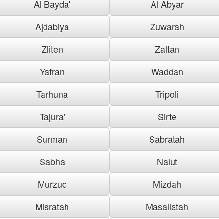
Al Bayda'
Al Abyar
Ajdabiya
Zuwarah
Zliten
Zaltan
Yafran
Waddan
Tarhuna
Tripoli
Tajura'
Sirte
Surman
Sabratah
Sabha
Nalut
Murzuq
Mizdah
Misratah
Masallatah