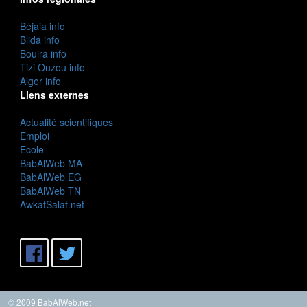
Béjaia info
Blida info
Bouira info
Tizi Ouzou info
Alger info
Liens externes
Actualité scientifiques
Emploi
Ecole
BabAlWeb MA
BabAlWeb EG
BabAlWeb TN
AwkatSalat.net
© 2009 BabAlWeb.net