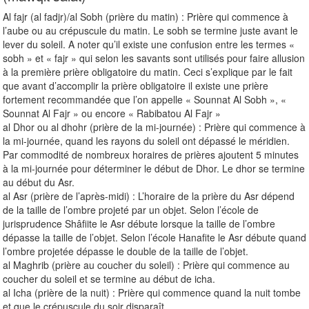
Al fajr (al fadjr)/al Sobh (prière du matin) : Prière qui commence à
l’aube ou au crépuscule du matin. Le sobh se termine juste avant le
lever du soleil. A noter qu’il existe une confusion entre les termes «
sobh » et « fajr » qui selon les savants sont utilisés pour faire allusion
à la première prière obligatoire du matin. Ceci s’explique par le fait
que avant d’accomplir la prière obligatoire il existe une prière
fortement recommandée que l’on appelle « Sounnat Al Sobh », «
Sounnat Al Fajr » ou encore « Rabibatou Al Fajr »
al Dhor ou al dhohr (prière de la mi-journée) : Prière qui commence à
la mi-journée, quand les rayons du soleil ont dépassé le méridien.
Par commodité de nombreux horaires de prières ajoutent 5 minutes
à la mi-journée pour déterminer le début de Dhor. Le dhor se termine
au début du Asr.
al Asr (prière de l’après-midi) : L’horaire de la prière du Asr dépend
de la taille de l’ombre projeté par un objet. Selon l’école de
jurisprudence Shâfiite le Asr débute lorsque la taille de l’ombre
dépasse la taille de l’objet. Selon l’école Hanafite le Asr débute quand
l’ombre projetée dépasse le double de la taille de l’objet.
al Maghrib (prière au coucher du soleil) : Prière qui commence au
coucher du soleil et se termine au début de icha.
al Icha (prière de la nuit) : Prière qui commence quand la nuit tombe
et que le crépuscule du soir disparaît.