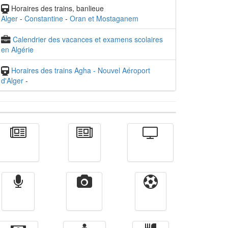
Horaires des trains, banlieue
Alger
-
Constantine
-
Oran et Mostaganem
Calendrier des vacances et examens scolaires
en Algérie
Horaires des trains Agha - Nouvel Aéroport
d'Alger
-
Actualité
الأخبار
Télévision
Radio
Vidéos
Sport