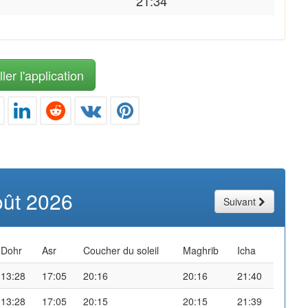
21:34
ler l'application
oût 2026
Suivant
Dohr
Asr
Coucher du soleil
Maghrib
Icha
13:28
17:05
20:16
20:16
21:40
13:28
17:05
20:15
20:15
21:39