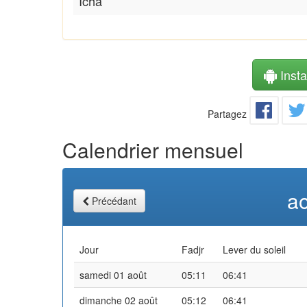
Icha
Instal
Partagez
Calendrier mensuel
a
Précédant
Jour
Fadjr
Lever du soleil
samedi 01 août
05:11
06:41
dimanche 02 août
05:12
06:41