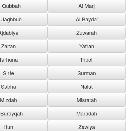
l Qubbah
Al Marj
l Jaghbub
Al Bayda'
Ajdabiya
Zuwarah
Zaltan
Yafran
Tarhuna
Tripoli
Sirte
Surman
Sabha
Nalut
Mizdah
Misratah
 Burayqah
Maradah
Hun
Zawiya