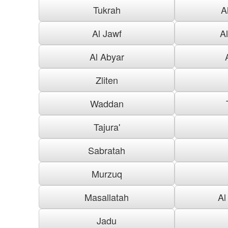
Tukrah
A
Al Jawf
A
Al Abyar
Zliten
Waddan
Tajura'
Sabratah
Murzuq
Masallatah
Al
Jadu