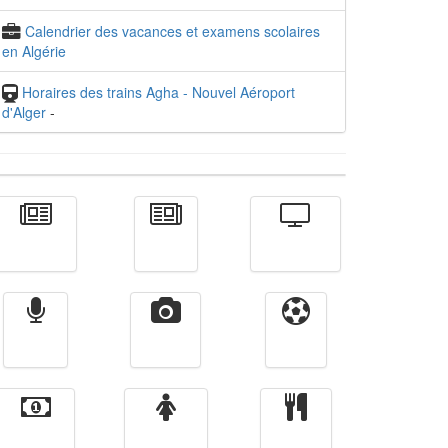
Calendrier des vacances et examens scolaires
en Algérie
Horaires des trains Agha - Nouvel Aéroport
d'Alger
-
Actualité
الأخبار
Télévision
Radio
Vidéos
Sport
Finance
Femmes
cuisine