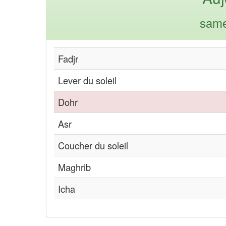
same
Fadjr
Lever du soleil
Dohr
Asr
Coucher du soleil
Maghrib
Icha