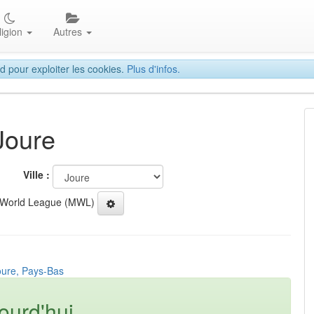
ligion
Autres
d pour exploiter les cookies.
Plus d'infos.
Joure
Ville :
 World League (MWL)
oure, Pays-Bas
ourd'hui