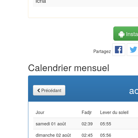
Icha
Instal
Partagez
Calendrier mensuel
a
Précédant
Jour
Fadjr
Lever du soleil
samedi 01 août
02:39
05:55
dimanche 02 août
02:45
05:56