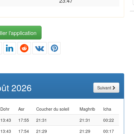
23:47
ler l'application
oût 2026
Suivant
Dohr
Asr
Coucher du soleil
Maghrib
Icha
13:43
17:55
21:31
21:31
00:22
13:43
17:54
21:29
21:29
00:17