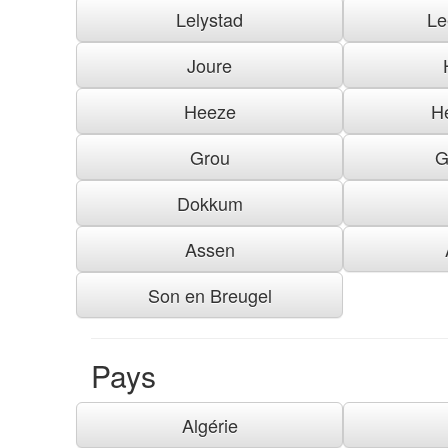
Lelystad
Le
Joure
Heeze
H
Grou
G
Dokkum
Assen
Son en Breugel
Pays
Algérie