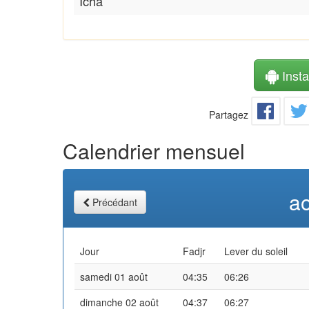
Icha
Instal
Partagez
Calendrier mensuel
a
Précédant
Jour
Fadjr
Lever du soleil
samedi 01 août
04:35
06:26
dimanche 02 août
04:37
06:27