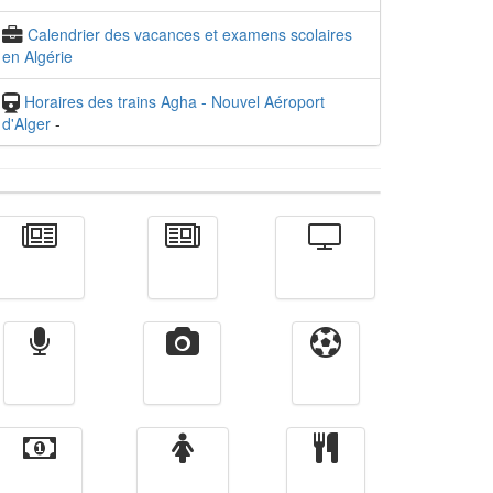
Calendrier des vacances et examens scolaires
en Algérie
Horaires des trains Agha - Nouvel Aéroport
d'Alger
-
Actualité
الأخبار
Télévision
Radio
Vidéos
Sport
Finance
Femmes
cuisine