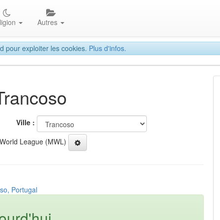
ligion
Autres
d pour exploiter les cookies.
Plus d'infos.
 Trancoso
Ville :
 World League (MWL)
so, Portugal
ourd'hui