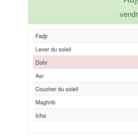
vendr
Fadjr
Lever du soleil
Dohr
Asr
Coucher du soleil
Maghrib
Icha