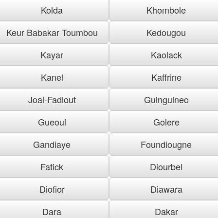
Kolda
Khombole
Keur Babakar Toumbou
Kedougou
Kayar
Kaolack
Kanel
Kaffrine
Joal-Fadiout
Guinguineo
Gueoul
Golere
Gandiaye
Foundiougne
Fatick
Diourbel
Diofior
Diawara
Dara
Dakar