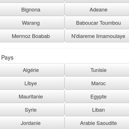
Bignona
Adeane
Warang
Baboucar Toumbou
Mermoz Boabab
N'diareme limamoulaye
Pays
Algérie
Tunisie
Libye
Maroc
Mauritanie
Egypte
Syrie
Liban
Jordanie
Arabie Saoudite