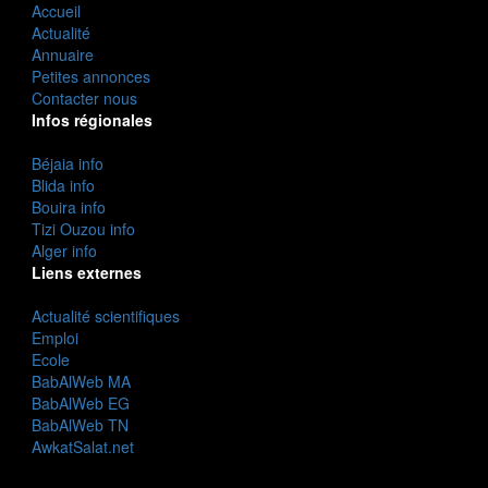
Accueil
Actualité
Annuaire
Petites annonces
Contacter nous
Infos régionales
Béjaia info
Blida info
Bouira info
Tizi Ouzou info
Alger info
Liens externes
Actualité scientifiques
Emploi
Ecole
BabAlWeb MA
BabAlWeb EG
BabAlWeb TN
AwkatSalat.net