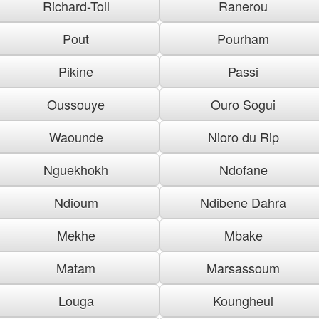
Richard-Toll
Ranerou
Pout
Pourham
Pikine
Passi
Oussouye
Ouro Sogui
Waounde
Nioro du Rip
Nguekhokh
Ndofane
Ndioum
Ndibene Dahra
Mekhe
Mbake
Matam
Marsassoum
Louga
Koungheul