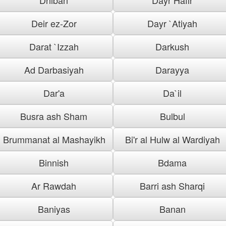
Deir ez-Zor
Dayr `Atiyah
Darat `Izzah
Darkush
Ad Darbasiyah
Darayya
Dar'a
Da`il
Busra ash Sham
Bulbul
Brummanat al Mashayikh
Bi'r al Hulw al Wardiyah
Binnish
Bdama
Ar Rawdah
Barri ash Sharqi
Baniyas
Banan