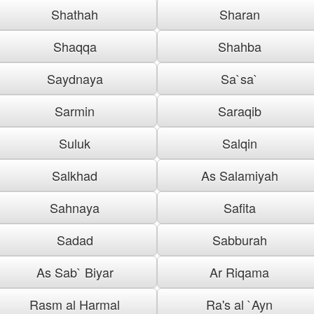
Shathah
Sharan
Shaqqa
Shahba
Saydnaya
Sa`sa`
Sarmin
Saraqib
Suluk
Salqin
Salkhad
As Salamiyah
Sahnaya
Safita
Sadad
Sabburah
As Sab` Biyar
Ar Riqama
Rasm al Harmal
Ra's al `Ayn