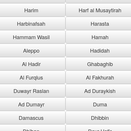
Harim
Harf al Musaytirah
Harbinafsah
Harasta
Hammam Wasil
Hamah
Aleppo
Hadidah
Al Hadir
Ghabaghib
Al Furqlus
Al Fakhurah
Duwayr Raslan
Ad Duraykish
Ad Dumayr
Duma
Damascus
Dhibbin
Dhiban
Dayr Hafir