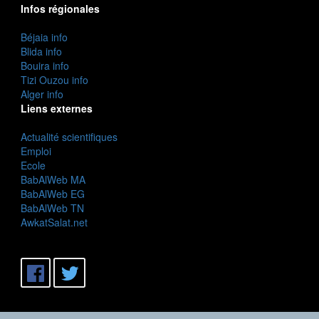
Infos régionales
Béjaia info
Blida info
Bouira info
Tizi Ouzou info
Alger info
Liens externes
Actualité scientifiques
Emploi
Ecole
BabAlWeb MA
BabAlWeb EG
BabAlWeb TN
AwkatSalat.net