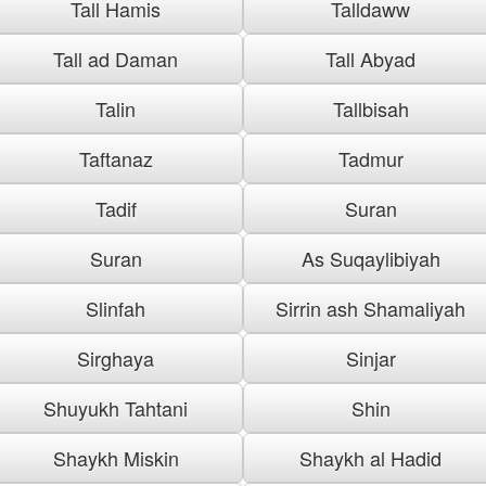
Tall Hamis
Talldaww
Tall ad Daman
Tall Abyad
Talin
Tallbisah
Taftanaz
Tadmur
Tadif
Suran
Suran
As Suqaylibiyah
Slinfah
Sirrin ash Shamaliyah
Sirghaya
Sinjar
Shuyukh Tahtani
Shin
Shaykh Miskin
Shaykh al Hadid