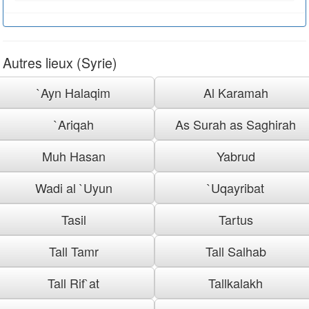
Autres lieux (Syrie)
`Ayn Halaqim
Al Karamah
`Ariqah
As Surah as Saghirah
Muh Hasan
Yabrud
Wadi al `Uyun
`Uqayribat
Tasil
Tartus
Tall Tamr
Tall Salhab
Tall Rif`at
Tallkalakh