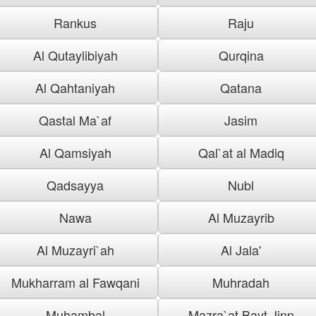
Rankus
Raju
Al Qutaylibiyah
Qurqina
Al Qahtaniyah
Qatana
Qastal Ma`af
Jasim
Al Qamsiyah
Qal`at al Madiq
Qadsayya
Nubl
Nawa
Al Muzayrib
Al Muzayri`ah
Al Jala'
Mukharram al Fawqani
Muhradah
Muhambal
Mazra`at Bayt Jinn