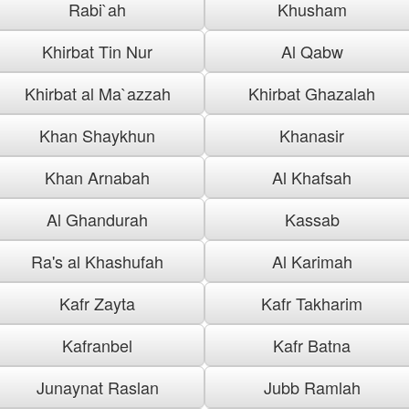
Rabi`ah
Khusham
Khirbat Tin Nur
Al Qabw
Khirbat al Ma`azzah
Khirbat Ghazalah
Khan Shaykhun
Khanasir
Khan Arnabah
Al Khafsah
Al Ghandurah
Kassab
Ra's al Khashufah
Al Karimah
Kafr Zayta
Kafr Takharim
Kafranbel
Kafr Batna
Junaynat Raslan
Jubb Ramlah