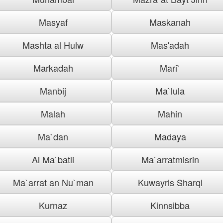
Masyaf
Maskanah
Mashta al Hulw
Mas'adah
Markadah
Mari`
Manbij
Ma`lula
Malah
Mahin
Ma`dan
Madaya
Al Ma`batli
Ma`arratmisrin
Ma`arrat an Nu`man
Kuwayris Sharqi
Kurnaz
Kinnsibba