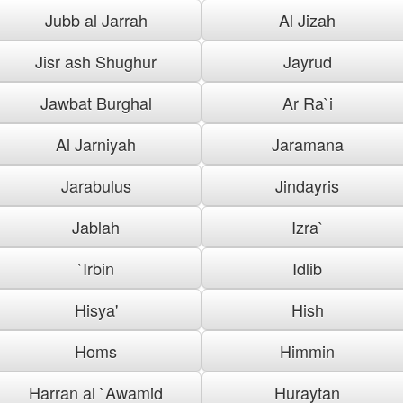
Jubb al Jarrah
Al Jizah
Jisr ash Shughur
Jayrud
Jawbat Burghal
Ar Ra`i
Al Jarniyah
Jaramana
Jarabulus
Jindayris
Jablah
Izra`
`Irbin
Idlib
Hisya'
Hish
Homs
Himmin
Harran al `Awamid
Huraytan