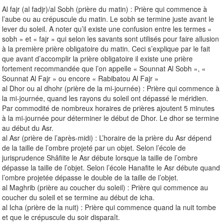
Al fajr (al fadjr)/al Sobh (prière du matin) : Prière qui commence à
l’aube ou au crépuscule du matin. Le sobh se termine juste avant le
lever du soleil. A noter qu’il existe une confusion entre les termes «
sobh » et « fajr » qui selon les savants sont utilisés pour faire allusion
à la première prière obligatoire du matin. Ceci s’explique par le fait
que avant d’accomplir la prière obligatoire il existe une prière
fortement recommandée que l’on appelle « Sounnat Al Sobh », «
Sounnat Al Fajr » ou encore « Rabibatou Al Fajr »
al Dhor ou al dhohr (prière de la mi-journée) : Prière qui commence à
la mi-journée, quand les rayons du soleil ont dépassé le méridien.
Par commodité de nombreux horaires de prières ajoutent 5 minutes
à la mi-journée pour déterminer le début de Dhor. Le dhor se termine
au début du Asr.
al Asr (prière de l’après-midi) : L’horaire de la prière du Asr dépend
de la taille de l’ombre projeté par un objet. Selon l’école de
jurisprudence Shâfiite le Asr débute lorsque la taille de l’ombre
dépasse la taille de l’objet. Selon l’école Hanafite le Asr débute quand
l’ombre projetée dépasse le double de la taille de l’objet.
al Maghrib (prière au coucher du soleil) : Prière qui commence au
coucher du soleil et se termine au début de icha.
al Icha (prière de la nuit) : Prière qui commence quand la nuit tombe
et que le crépuscule du soir disparaît.