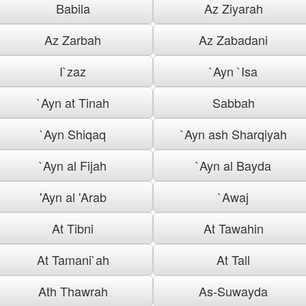
Babila
Az Ziyarah
Az Zarbah
Az Zabadani
I`zaz
`Ayn `Isa
`Ayn at Tinah
Sabbah
`Ayn Shiqaq
`Ayn ash Sharqiyah
`Ayn al Fijah
`Ayn al Bayda
'Ayn al 'Arab
`Awaj
At Tibni
At Tawahin
At Tamani`ah
At Tall
Ath Thawrah
As-Suwayda