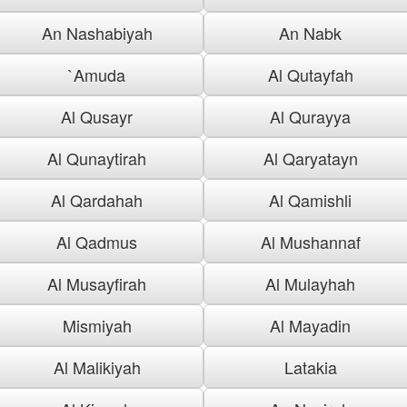
An Nashabiyah
An Nabk
`Amuda
Al Qutayfah
Al Qusayr
Al Qurayya
Al Qunaytirah
Al Qaryatayn
Al Qardahah
Al Qamishli
Al Qadmus
Al Mushannaf
Al Musayfirah
Al Mulayhah
Mismiyah
Al Mayadin
Al Malikiyah
Latakia