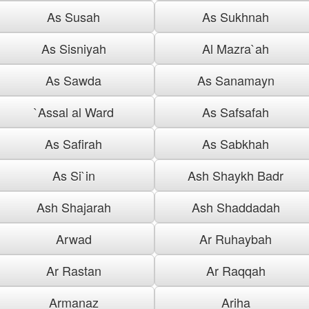
As Susah
As Sukhnah
As Sisniyah
Al Mazra`ah
As Sawda
As Sanamayn
`Assal al Ward
As Safsafah
As Safirah
As Sabkhah
As Si`in
Ash Shaykh Badr
Ash Shajarah
Ash Shaddadah
Arwad
Ar Ruhaybah
Ar Rastan
Ar Raqqah
Armanaz
Ariha