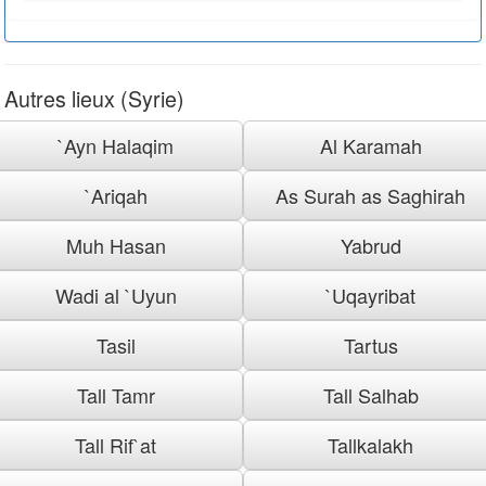
Autres lieux (Syrie)
`Ayn Halaqim
Al Karamah
`Ariqah
As Surah as Saghirah
Muh Hasan
Yabrud
Wadi al `Uyun
`Uqayribat
Tasil
Tartus
Tall Tamr
Tall Salhab
Tall Rif`at
Tallkalakh