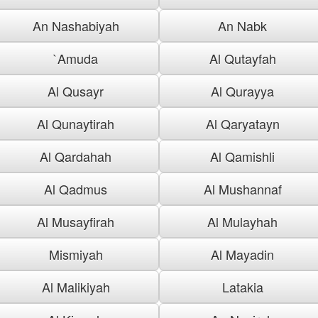
An Nashabiyah
An Nabk
`Amuda
Al Qutayfah
Al Qusayr
Al Qurayya
Al Qunaytirah
Al Qaryatayn
Al Qardahah
Al Qamishli
Al Qadmus
Al Mushannaf
Al Musayfirah
Al Mulayhah
Mismiyah
Al Mayadin
Al Malikiyah
Latakia