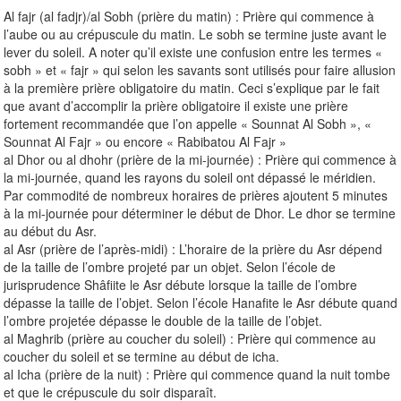
Al fajr (al fadjr)/al Sobh (prière du matin) : Prière qui commence à
l’aube ou au crépuscule du matin. Le sobh se termine juste avant le
lever du soleil. A noter qu’il existe une confusion entre les termes «
sobh » et « fajr » qui selon les savants sont utilisés pour faire allusion
à la première prière obligatoire du matin. Ceci s’explique par le fait
que avant d’accomplir la prière obligatoire il existe une prière
fortement recommandée que l’on appelle « Sounnat Al Sobh », «
Sounnat Al Fajr » ou encore « Rabibatou Al Fajr »
al Dhor ou al dhohr (prière de la mi-journée) : Prière qui commence à
la mi-journée, quand les rayons du soleil ont dépassé le méridien.
Par commodité de nombreux horaires de prières ajoutent 5 minutes
à la mi-journée pour déterminer le début de Dhor. Le dhor se termine
au début du Asr.
al Asr (prière de l’après-midi) : L’horaire de la prière du Asr dépend
de la taille de l’ombre projeté par un objet. Selon l’école de
jurisprudence Shâfiite le Asr débute lorsque la taille de l’ombre
dépasse la taille de l’objet. Selon l’école Hanafite le Asr débute quand
l’ombre projetée dépasse le double de la taille de l’objet.
al Maghrib (prière au coucher du soleil) : Prière qui commence au
coucher du soleil et se termine au début de icha.
al Icha (prière de la nuit) : Prière qui commence quand la nuit tombe
et que le crépuscule du soir disparaît.