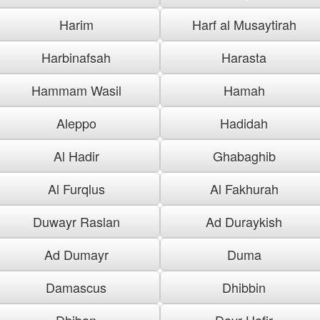
Harim
Harf al Musaytirah
Harbinafsah
Harasta
Hammam Wasil
Hamah
Aleppo
Hadidah
Al Hadir
Ghabaghib
Al Furqlus
Al Fakhurah
Duwayr Raslan
Ad Duraykish
Ad Dumayr
Duma
Damascus
Dhibbin
Dhiban
Dayr Hafir