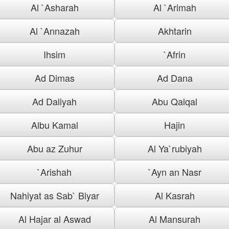
Al `Asharah
Al `Arimah
Al `Annazah
Akhtarin
Ihsim
`Afrin
Ad Dimas
Ad Dana
Ad Daliyah
Abu Qalqal
Albu Kamal
Hajin
Abu az Zuhur
Al Ya`rubiyah
`Arishah
`Ayn an Nasr
Nahiyat as Sab` Biyar
Al Kasrah
Al Hajar al Aswad
Al Mansurah