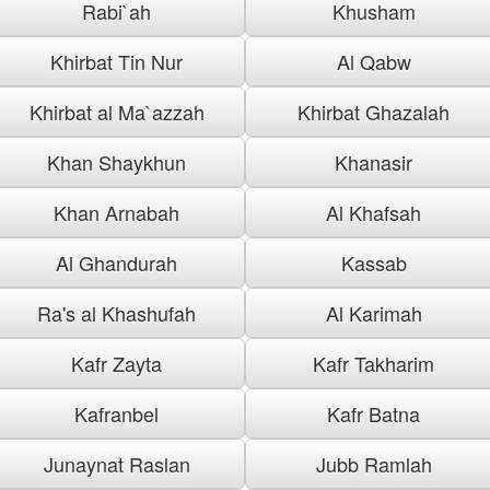
Rabi`ah
Khusham
Khirbat Tin Nur
Al Qabw
Khirbat al Ma`azzah
Khirbat Ghazalah
Khan Shaykhun
Khanasir
Khan Arnabah
Al Khafsah
Al Ghandurah
Kassab
Ra's al Khashufah
Al Karimah
Kafr Zayta
Kafr Takharim
Kafranbel
Kafr Batna
Junaynat Raslan
Jubb Ramlah