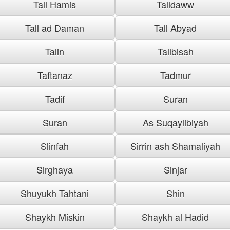
Tall Hamis
Talldaww
Tall ad Daman
Tall Abyad
Talin
Tallbisah
Taftanaz
Tadmur
Tadif
Suran
Suran
As Suqaylibiyah
Slinfah
Sirrin ash Shamaliyah
Sirghaya
Sinjar
Shuyukh Tahtani
Shin
Shaykh Miskin
Shaykh al Hadid