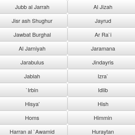
Jubb al Jarrah
Al Jizah
Jisr ash Shughur
Jayrud
Jawbat Burghal
Ar Ra`i
Al Jarniyah
Jaramana
Jarabulus
Jindayris
Jablah
Izra`
`Irbin
Idlib
Hisya'
Hish
Homs
Himmin
Harran al `Awamid
Huraytan