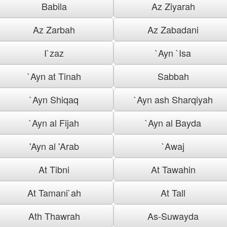
Babila
Az Ziyarah
Az Zarbah
Az Zabadani
I`zaz
`Ayn `Isa
`Ayn at Tinah
Sabbah
`Ayn Shiqaq
`Ayn ash Sharqiyah
`Ayn al Fijah
`Ayn al Bayda
'Ayn al 'Arab
`Awaj
At Tibni
At Tawahin
At Tamani`ah
At Tall
Ath Thawrah
As-Suwayda