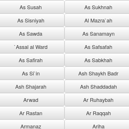
As Susah
As Sukhnah
As Sisniyah
Al Mazra`ah
As Sawda
As Sanamayn
`Assal al Ward
As Safsafah
As Safirah
As Sabkhah
As Si`in
Ash Shaykh Badr
Ash Shajarah
Ash Shaddadah
Arwad
Ar Ruhaybah
Ar Rastan
Ar Raqqah
Armanaz
Ariha