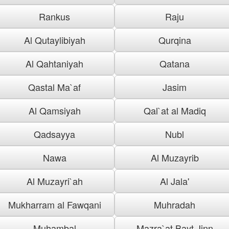
Rankus
Raju
Al Qutaylibiyah
Qurqina
Al Qahtaniyah
Qatana
Qastal Ma`af
Jasim
Al Qamsiyah
Qal`at al Madiq
Qadsayya
Nubl
Nawa
Al Muzayrib
Al Muzayri`ah
Al Jala'
Mukharram al Fawqani
Muhradah
Muhambal
Mazra`at Bayt Jinn