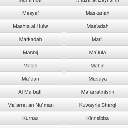
Masyaf
Maskanah
Mashta al Hulw
Mas'adah
Markadah
Mari`
Manbij
Ma`lula
Malah
Mahin
Ma`dan
Madaya
Al Ma`batli
Ma`arratmisrin
Ma`arrat an Nu`man
Kuwayris Sharqi
Kurnaz
Kinnsibba