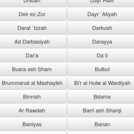
Deir ez-Zor
Dayr `Atiyah
Darat `Izzah
Darkush
Ad Darbasiyah
Darayya
Dar'a
Da`il
Busra ash Sham
Bulbul
Brummanat al Mashayikh
Bi'r al Hulw al Wardiyah
Binnish
Bdama
Ar Rawdah
Barri ash Sharqi
Baniyas
Banan