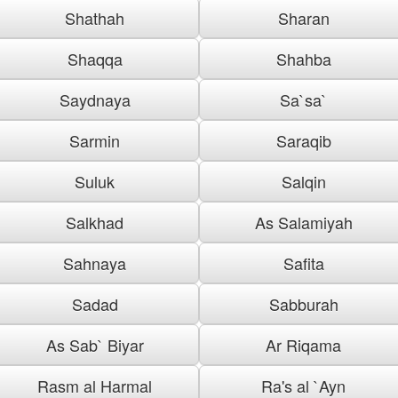
Shathah
Sharan
Shaqqa
Shahba
Saydnaya
Sa`sa`
Sarmin
Saraqib
Suluk
Salqin
Salkhad
As Salamiyah
Sahnaya
Safita
Sadad
Sabburah
As Sab` Biyar
Ar Riqama
Rasm al Harmal
Ra's al `Ayn