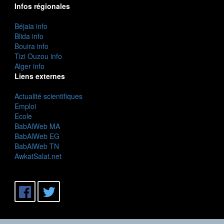
Infos régionales
Béjaia info
Blida info
Bouira info
Tizi Ouzou info
Alger info
Liens externes
Actualité scientifiques
Emploi
Ecole
BabAlWeb MA
BabAlWeb EG
BabAlWeb TN
AwkatSalat.net