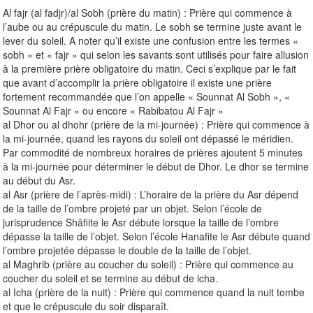
Al fajr (al fadjr)/al Sobh (prière du matin) : Prière qui commence à
l’aube ou au crépuscule du matin. Le sobh se termine juste avant le
lever du soleil. A noter qu’il existe une confusion entre les termes «
sobh » et « fajr » qui selon les savants sont utilisés pour faire allusion
à la première prière obligatoire du matin. Ceci s’explique par le fait
que avant d’accomplir la prière obligatoire il existe une prière
fortement recommandée que l’on appelle « Sounnat Al Sobh », «
Sounnat Al Fajr » ou encore « Rabibatou Al Fajr »
al Dhor ou al dhohr (prière de la mi-journée) : Prière qui commence à
la mi-journée, quand les rayons du soleil ont dépassé le méridien.
Par commodité de nombreux horaires de prières ajoutent 5 minutes
à la mi-journée pour déterminer le début de Dhor. Le dhor se termine
au début du Asr.
al Asr (prière de l’après-midi) : L’horaire de la prière du Asr dépend
de la taille de l’ombre projeté par un objet. Selon l’école de
jurisprudence Shâfiite le Asr débute lorsque la taille de l’ombre
dépasse la taille de l’objet. Selon l’école Hanafite le Asr débute quand
l’ombre projetée dépasse le double de la taille de l’objet.
al Maghrib (prière au coucher du soleil) : Prière qui commence au
coucher du soleil et se termine au début de icha.
al Icha (prière de la nuit) : Prière qui commence quand la nuit tombe
et que le crépuscule du soir disparaît.