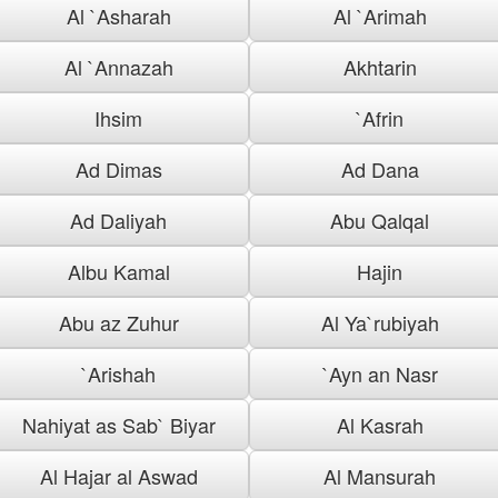
Al `Asharah
Al `Arimah
Al `Annazah
Akhtarin
Ihsim
`Afrin
Ad Dimas
Ad Dana
Ad Daliyah
Abu Qalqal
Albu Kamal
Hajin
Abu az Zuhur
Al Ya`rubiyah
`Arishah
`Ayn an Nasr
Nahiyat as Sab` Biyar
Al Kasrah
Al Hajar al Aswad
Al Mansurah