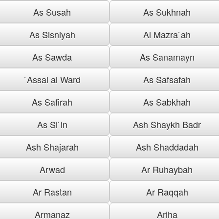
As Susah
As Sukhnah
As Sisniyah
Al Mazra`ah
As Sawda
As Sanamayn
`Assal al Ward
As Safsafah
As Safirah
As Sabkhah
As Si`in
Ash Shaykh Badr
Ash Shajarah
Ash Shaddadah
Arwad
Ar Ruhaybah
Ar Rastan
Ar Raqqah
Armanaz
Ariha