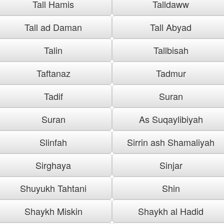
Tall Hamis
Talldaww
Tall ad Daman
Tall Abyad
Talin
Tallbisah
Taftanaz
Tadmur
Tadif
Suran
Suran
As Suqaylibiyah
Slinfah
Sirrin ash Shamaliyah
Sirghaya
Sinjar
Shuyukh Tahtani
Shin
Shaykh Miskin
Shaykh al Hadid