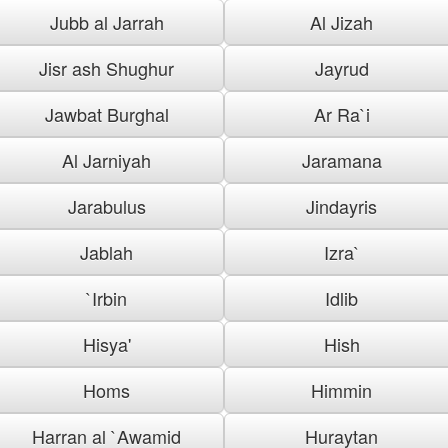
Jubb al Jarrah
Al Jizah
Jisr ash Shughur
Jayrud
Jawbat Burghal
Ar Ra`i
Al Jarniyah
Jaramana
Jarabulus
Jindayris
Jablah
Izra`
`Irbin
Idlib
Hisya'
Hish
Homs
Himmin
Harran al `Awamid
Huraytan