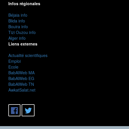
Infos régionales
Béjaia info
Blida info
Bouira info
Tizi Ouzou info
Alger info
Liens externes
Actualité scientifiques
Emploi
Ecole
BabAlWeb MA
BabAlWeb EG
BabAlWeb TN
AwkatSalat.net