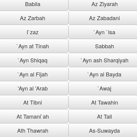
Babila
Az Ziyarah
Az Zarbah
Az Zabadani
I`zaz
`Ayn `Isa
`Ayn at Tinah
Sabbah
`Ayn Shiqaq
`Ayn ash Sharqiyah
`Ayn al Fijah
`Ayn al Bayda
'Ayn al 'Arab
`Awaj
At Tibni
At Tawahin
At Tamani`ah
At Tall
Ath Thawrah
As-Suwayda