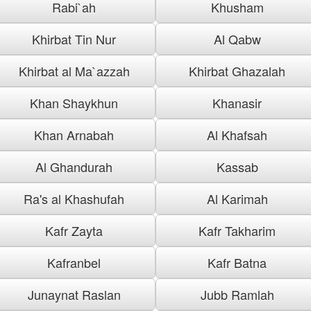
Rabi`ah
Khusham
Khirbat Tin Nur
Al Qabw
Khirbat al Ma`azzah
Khirbat Ghazalah
Khan Shaykhun
Khanasir
Khan Arnabah
Al Khafsah
Al Ghandurah
Kassab
Ra's al Khashufah
Al Karimah
Kafr Zayta
Kafr Takharim
Kafranbel
Kafr Batna
Junaynat Raslan
Jubb Ramlah