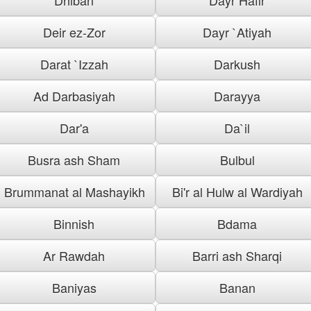
Deir ez-Zor
Dayr `Atiyah
Darat `Izzah
Darkush
Ad Darbasiyah
Darayya
Dar'a
Da`il
Busra ash Sham
Bulbul
Brummanat al Mashayikh
Bi'r al Hulw al Wardiyah
Binnish
Bdama
Ar Rawdah
Barri ash Sharqi
Baniyas
Banan