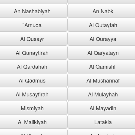
An Nashabiyah
An Nabk
`Amuda
Al Qutayfah
Al Qusayr
Al Qurayya
Al Qunaytirah
Al Qaryatayn
Al Qardahah
Al Qamishli
Al Qadmus
Al Mushannaf
Al Musayfirah
Al Mulayhah
Mismiyah
Al Mayadin
Al Malikiyah
Latakia