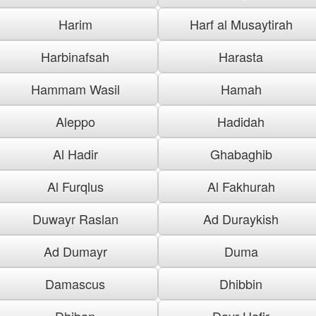
Harim
Harf al Musaytirah
Harbinafsah
Harasta
Hammam Wasil
Hamah
Aleppo
Hadidah
Al Hadir
Ghabaghib
Al Furqlus
Al Fakhurah
Duwayr Raslan
Ad Duraykish
Ad Dumayr
Duma
Damascus
Dhibbin
Dhiban
Dayr Hafir