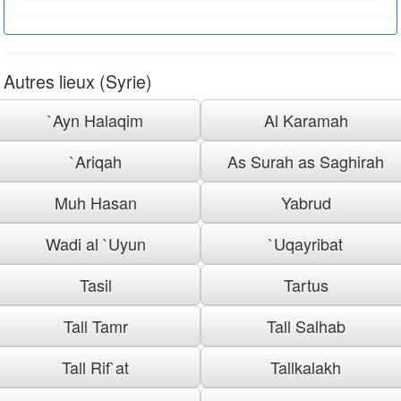
Autres lieux (Syrie)
`Ayn Halaqim
Al Karamah
`Ariqah
As Surah as Saghirah
Muh Hasan
Yabrud
Wadi al `Uyun
`Uqayribat
Tasil
Tartus
Tall Tamr
Tall Salhab
Tall Rif`at
Tallkalakh