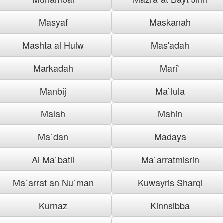
Masyaf
Maskanah
Mashta al Hulw
Mas'adah
Markadah
Mari`
Manbij
Ma`lula
Malah
Mahin
Ma`dan
Madaya
Al Ma`batli
Ma`arratmisrin
Ma`arrat an Nu`man
Kuwayris Sharqi
Kurnaz
Kinnsibba