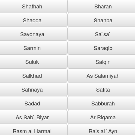
Shathah
Sharan
Shaqqa
Shahba
Saydnaya
Sa`sa`
Sarmin
Saraqib
Suluk
Salqin
Salkhad
As Salamiyah
Sahnaya
Safita
Sadad
Sabburah
As Sab` Biyar
Ar Riqama
Rasm al Harmal
Ra's al `Ayn