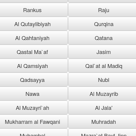
Rankus
Raju
Al Qutaylibiyah
Qurqina
Al Qahtaniyah
Qatana
Qastal Ma`af
Jasim
Al Qamsiyah
Qal`at al Madiq
Qadsayya
Nubl
Nawa
Al Muzayrib
Al Muzayri`ah
Al Jala'
Mukharram al Fawqani
Muhradah
Muhambal
Mazra`at Bayt Jinn