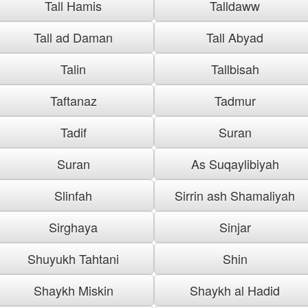
Tall Hamis
Talldaww
Tall ad Daman
Tall Abyad
Talin
Tallbisah
Taftanaz
Tadmur
Tadif
Suran
Suran
As Suqaylibiyah
Slinfah
Sirrin ash Shamaliyah
Sirghaya
Sinjar
Shuyukh Tahtani
Shin
Shaykh Miskin
Shaykh al Hadid