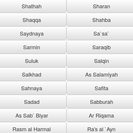
Shathah
Sharan
Shaqqa
Shahba
Saydnaya
Sa`sa`
Sarmin
Saraqib
Suluk
Salqin
Salkhad
As Salamiyah
Sahnaya
Safita
Sadad
Sabburah
As Sab` Biyar
Ar Riqama
Rasm al Harmal
Ra's al `Ayn