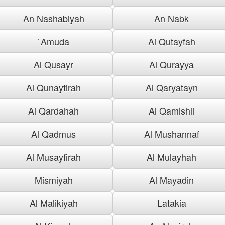
An Nashabiyah
An Nabk
`Amuda
Al Qutayfah
Al Qusayr
Al Qurayya
Al Qunaytirah
Al Qaryatayn
Al Qardahah
Al Qamishli
Al Qadmus
Al Mushannaf
Al Musayfirah
Al Mulayhah
Mismiyah
Al Mayadin
Al Malikiyah
Latakia