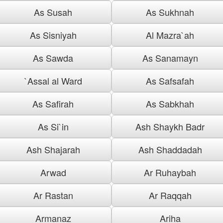
As Susah
As Sukhnah
As Sisniyah
Al Mazra`ah
As Sawda
As Sanamayn
`Assal al Ward
As Safsafah
As Safirah
As Sabkhah
As Si`in
Ash Shaykh Badr
Ash Shajarah
Ash Shaddadah
Arwad
Ar Ruhaybah
Ar Rastan
Ar Raqqah
Armanaz
Ariha