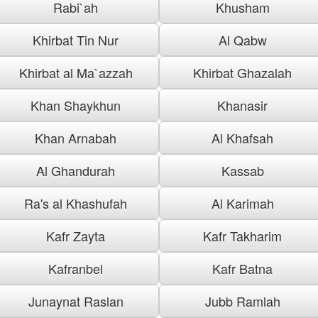
Rabi`ah
Khusham
Khirbat Tin Nur
Al Qabw
Khirbat al Ma`azzah
Khirbat Ghazalah
Khan Shaykhun
Khanasir
Khan Arnabah
Al Khafsah
Al Ghandurah
Kassab
Ra's al Khashufah
Al Karimah
Kafr Zayta
Kafr Takharim
Kafranbel
Kafr Batna
Junaynat Raslan
Jubb Ramlah