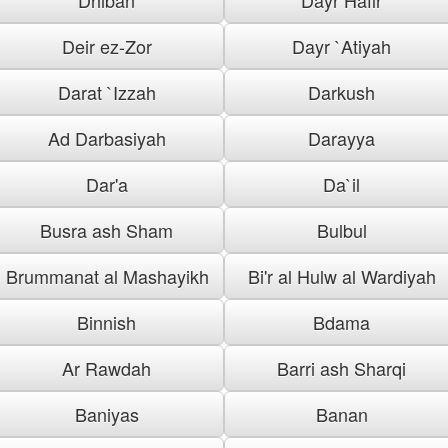
Deir ez-Zor
Dayr `Atiyah
Darat `Izzah
Darkush
Ad Darbasiyah
Darayya
Dar'a
Da`il
Busra ash Sham
Bulbul
Brummanat al Mashayikh
Bi'r al Hulw al Wardiyah
Binnish
Bdama
Ar Rawdah
Barri ash Sharqi
Baniyas
Banan