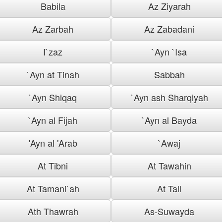
Babila
Az Ziyarah
Az Zarbah
Az Zabadani
I`zaz
`Ayn `Isa
`Ayn at Tinah
Sabbah
`Ayn Shiqaq
`Ayn ash Sharqiyah
`Ayn al Fijah
`Ayn al Bayda
'Ayn al 'Arab
`Awaj
At Tibni
At Tawahin
At Tamani`ah
At Tall
Ath Thawrah
As-Suwayda