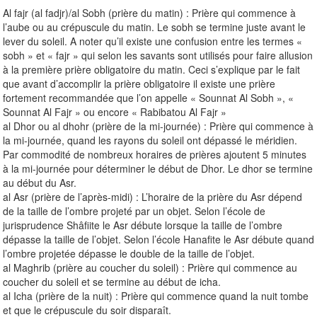
Al fajr (al fadjr)/al Sobh (prière du matin) : Prière qui commence à
l’aube ou au crépuscule du matin. Le sobh se termine juste avant le
lever du soleil. A noter qu’il existe une confusion entre les termes «
sobh » et « fajr » qui selon les savants sont utilisés pour faire allusion
à la première prière obligatoire du matin. Ceci s’explique par le fait
que avant d’accomplir la prière obligatoire il existe une prière
fortement recommandée que l’on appelle « Sounnat Al Sobh », «
Sounnat Al Fajr » ou encore « Rabibatou Al Fajr »
al Dhor ou al dhohr (prière de la mi-journée) : Prière qui commence à
la mi-journée, quand les rayons du soleil ont dépassé le méridien.
Par commodité de nombreux horaires de prières ajoutent 5 minutes
à la mi-journée pour déterminer le début de Dhor. Le dhor se termine
au début du Asr.
al Asr (prière de l’après-midi) : L’horaire de la prière du Asr dépend
de la taille de l’ombre projeté par un objet. Selon l’école de
jurisprudence Shâfiite le Asr débute lorsque la taille de l’ombre
dépasse la taille de l’objet. Selon l’école Hanafite le Asr débute quand
l’ombre projetée dépasse le double de la taille de l’objet.
al Maghrib (prière au coucher du soleil) : Prière qui commence au
coucher du soleil et se termine au début de icha.
al Icha (prière de la nuit) : Prière qui commence quand la nuit tombe
et que le crépuscule du soir disparaît.