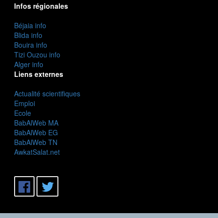
Infos régionales
Béjaia info
Blida info
Bouira info
Tizi Ouzou info
Alger info
Liens externes
Actualité scientifiques
Emploi
Ecole
BabAlWeb MA
BabAlWeb EG
BabAlWeb TN
AwkatSalat.net