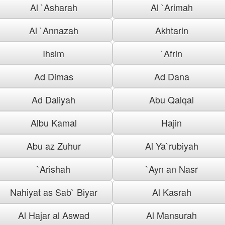
Al `Asharah
Al `Arimah
Al `Annazah
Akhtarin
Ihsim
`Afrin
Ad Dimas
Ad Dana
Ad Daliyah
Abu Qalqal
Albu Kamal
Hajin
Abu az Zuhur
Al Ya`rubiyah
`Arishah
`Ayn an Nasr
Nahiyat as Sab` Biyar
Al Kasrah
Al Hajar al Aswad
Al Mansurah