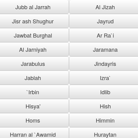
Jubb al Jarrah
Al Jizah
Jisr ash Shughur
Jayrud
Jawbat Burghal
Ar Ra`i
Al Jarniyah
Jaramana
Jarabulus
Jindayris
Jablah
Izra`
`Irbin
Idlib
Hisya'
Hish
Homs
Himmin
Harran al `Awamid
Huraytan