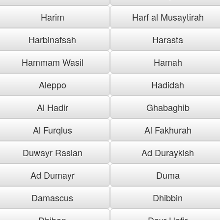
Harim
Harf al Musaytirah
Harbinafsah
Harasta
Hammam Wasil
Hamah
Aleppo
Hadidah
Al Hadir
Ghabaghib
Al Furqlus
Al Fakhurah
Duwayr Raslan
Ad Duraykish
Ad Dumayr
Duma
Damascus
Dhibbin
Dhiban
Dayr Hafir