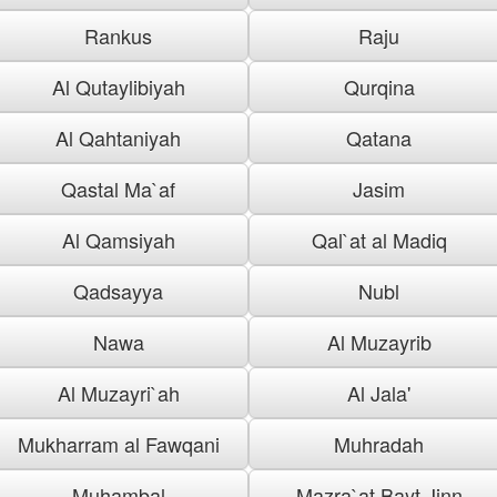
Rankus
Raju
Al Qutaylibiyah
Qurqina
Al Qahtaniyah
Qatana
Qastal Ma`af
Jasim
Al Qamsiyah
Qal`at al Madiq
Qadsayya
Nubl
Nawa
Al Muzayrib
Al Muzayri`ah
Al Jala'
Mukharram al Fawqani
Muhradah
Muhambal
Mazra`at Bayt Jinn