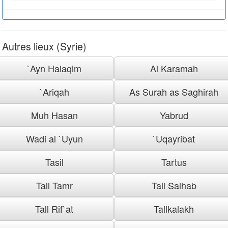
Autres lieux (Syrie)
`Ayn Halaqim
Al Karamah
`Ariqah
As Surah as Saghirah
Muh Hasan
Yabrud
Wadi al `Uyun
`Uqayribat
Tasil
Tartus
Tall Tamr
Tall Salhab
Tall Rif`at
Tallkalakh