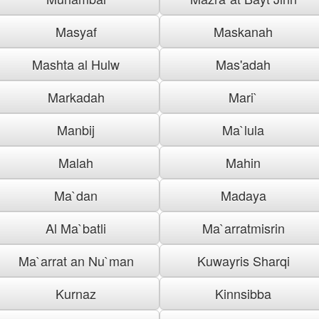
Masyaf
Maskanah
Mashta al Hulw
Mas'adah
Markadah
Mari`
Manbij
Ma`lula
Malah
Mahin
Ma`dan
Madaya
Al Ma`batli
Ma`arratmisrin
Ma`arrat an Nu`man
Kuwayris Sharqi
Kurnaz
Kinnsibba