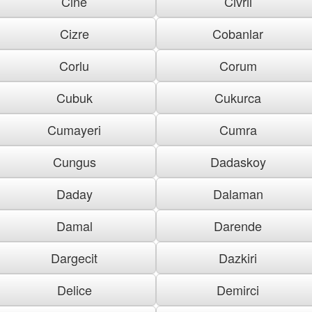
Cine
Civril
Cizre
Cobanlar
Corlu
Corum
Cubuk
Cukurca
Cumayeri
Cumra
Cungus
Dadaskoy
Daday
Dalaman
Damal
Darende
Dargecit
Dazkiri
Delice
Demirci