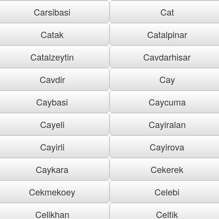
Carsibasi
Cat
Catak
Catalpinar
Catalzeytin
Cavdarhisar
Cavdir
Cay
Caybasi
Caycuma
Cayeli
Cayiralan
Cayirli
Cayirova
Caykara
Cekerek
Cekmekoey
Celebi
Celikhan
Celtik