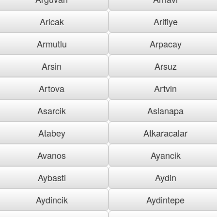
Aricak
Arifiye
Armutlu
Arpacay
Arsin
Arsuz
Artova
Artvin
Asarcik
Aslanapa
Atabey
Atkaracalar
Avanos
Ayancik
Aybasti
Aydin
Aydincik
Aydintepe