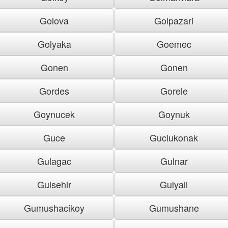
Golova
Golpazari
Golyaka
Goemec
Gonen
Gonen
Gordes
Gorele
Goynucek
Goynuk
Guce
Guclukonak
Gulagac
Gulnar
Gulsehir
Gulyali
Gumushacikoy
Gumushane