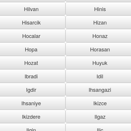
Hilvan
Hinis
Hisarcik
Hizan
Hocalar
Honaz
Hopa
Horasan
Hozat
Huyuk
Ibradi
Idil
Igdir
Ihsangazi
Ihsaniye
Ikizce
Ikizdere
Ilgaz
Ilgin
Ilic