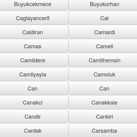
Buyukcekmece
Buyukorhan
Caglayancerit
Cal
Caldiran
Camardi
Camas
Cameli
Camlidere
Camlihemsin
Camliyayla
Camoluk
Can
Can
Canakci
Canakkale
Candir
Cankiri
Cardak
Carsamba