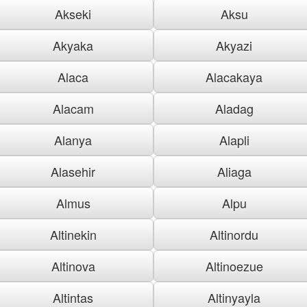
Akseki
Aksu
Akyaka
Akyazi
Alaca
Alacakaya
Alacam
Aladag
Alanya
Alapli
Alasehir
Aliaga
Almus
Alpu
Altinekin
Altinordu
Altinova
Altinoezue
Altintas
Altinyayla