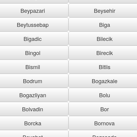
Beypazari
Beysehir
Beytussebap
Biga
Bigadic
Bilecik
Bingol
Birecik
Bismil
Bitlis
Bodrum
Bogazkale
Bogazliyan
Bolu
Bolvadin
Bor
Borcka
Bornova
Boyabat
Bozcaada