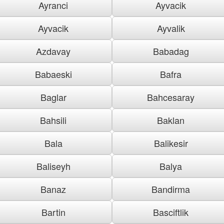
Ayranci
Ayvacik
Ayvacik
Ayvalik
Azdavay
Babadag
Babaeski
Bafra
Baglar
Bahcesaray
Bahsili
Baklan
Bala
Balikesir
Baliseyh
Balya
Banaz
Bandirma
Bartin
Basciftlik