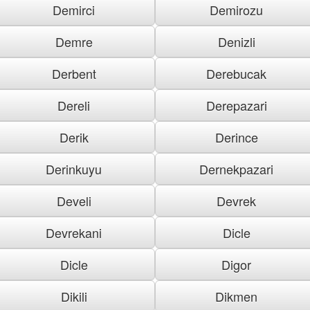
Demirci
Demirozu
Demre
Denizli
Derbent
Derebucak
Dereli
Derepazari
Derik
Derince
Derinkuyu
Dernekpazari
Develi
Devrek
Devrekani
Dicle
Dicle
Digor
Dikili
Dikmen