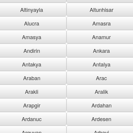
Altinyayla
Altunhisar
Alucra
Amasra
Amasya
Anamur
Andirin
Ankara
Antakya
Antalya
Araban
Arac
Arakli
Aralik
Arapgir
Ardahan
Ardanuc
Ardesen
Arguvan
Arhavi