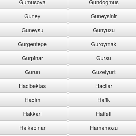
Gumusova
Gundogmus
Guney
Guneysinir
Guneysu
Gunyuzu
Gurgentepe
Guroymak
Gurpinar
Gursu
Gurun
Guzelyurt
Hacibektas
Hacilar
Hadim
Hafik
Hakkari
Halfeti
Halkapinar
Hamamozu