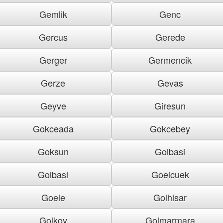
Gemlik
Genc
Gercus
Gerede
Gerger
Germencik
Gerze
Gevas
Geyve
Giresun
Gokceada
Gokcebey
Goksun
Golbasi
Golbasi
Goelcuek
Goele
Golhisar
Golkoy
Golmarmara