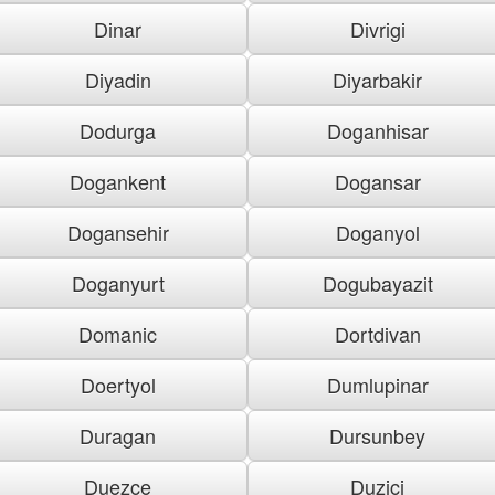
Dinar
Divrigi
Diyadin
Diyarbakir
Dodurga
Doganhisar
Dogankent
Dogansar
Dogansehir
Doganyol
Doganyurt
Dogubayazit
Domanic
Dortdivan
Doertyol
Dumlupinar
Duragan
Dursunbey
Duezce
Duzici