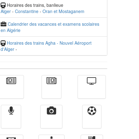
Horaires des trains, banlieue
Alger
-
Constantine
-
Oran et Mostaganem
Calendrier des vacances et examens scolaires
en Algérie
Horaires des trains Agha - Nouvel Aéroport
d'Alger
-
Actualité
الأخبار
Télévision
Radio
Vidéos
Sport