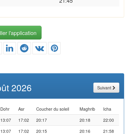
21:45
ler l'application
oût 2026
Suivant
Dohr
Asr
Coucher du soleil
Maghrib
Icha
13:07
17:02
20:17
20:18
22:00
13:07
17:02
20:15
20:16
21:58