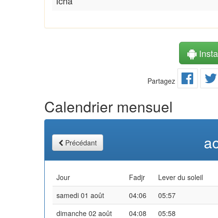
Icha
Instal
Partagez
Calendrier mensuel
a
Précédant
Jour
Fadjr
Lever du soleil
samedi 01 août
04:06
05:57
dimanche 02 août
04:08
05:58