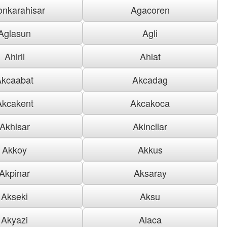
onkarahisar
Agacoren
Aglasun
Agli
Ahirli
Ahlat
Akcaabat
Akcadag
Akcakent
Akcakoca
Akhisar
Akincilar
Akkoy
Akkus
Akpinar
Aksaray
Akseki
Aksu
Akyazi
Alaca