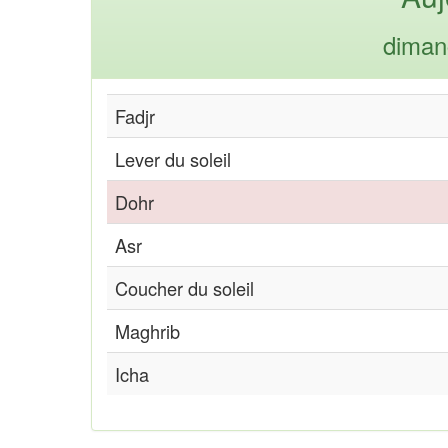
diman
Fadjr
Lever du soleil
Dohr
Asr
Coucher du soleil
Maghrib
Icha