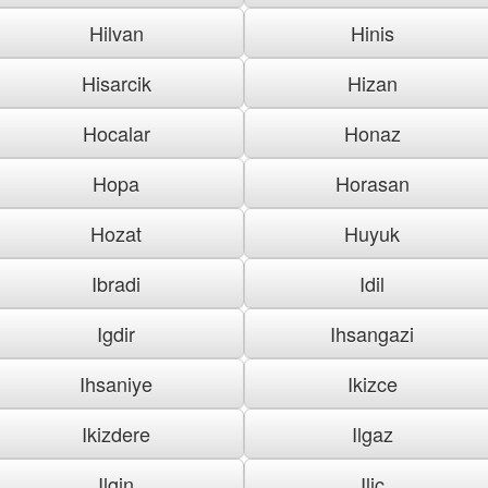
Hilvan
Hinis
Hisarcik
Hizan
Hocalar
Honaz
Hopa
Horasan
Hozat
Huyuk
Ibradi
Idil
Igdir
Ihsangazi
Ihsaniye
Ikizce
Ikizdere
Ilgaz
Ilgin
Ilic