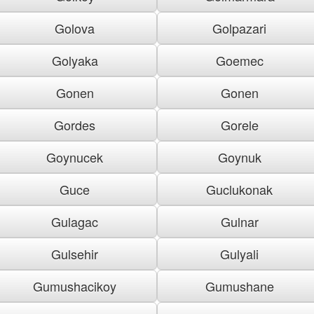
Golova
Golpazari
Golyaka
Goemec
Gonen
Gonen
Gordes
Gorele
Goynucek
Goynuk
Guce
Guclukonak
Gulagac
Gulnar
Gulsehir
Gulyali
Gumushacikoy
Gumushane