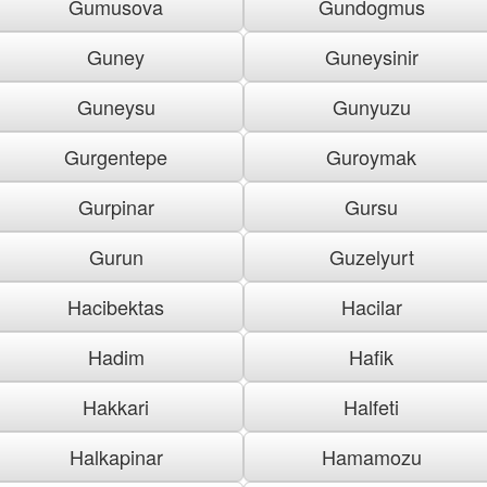
Gumusova
Gundogmus
Guney
Guneysinir
Guneysu
Gunyuzu
Gurgentepe
Guroymak
Gurpinar
Gursu
Gurun
Guzelyurt
Hacibektas
Hacilar
Hadim
Hafik
Hakkari
Halfeti
Halkapinar
Hamamozu