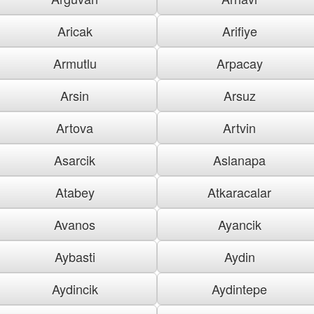
Aricak
Arifiye
Armutlu
Arpacay
Arsin
Arsuz
Artova
Artvin
Asarcik
Aslanapa
Atabey
Atkaracalar
Avanos
Ayancik
Aybasti
Aydin
Aydincik
Aydintepe