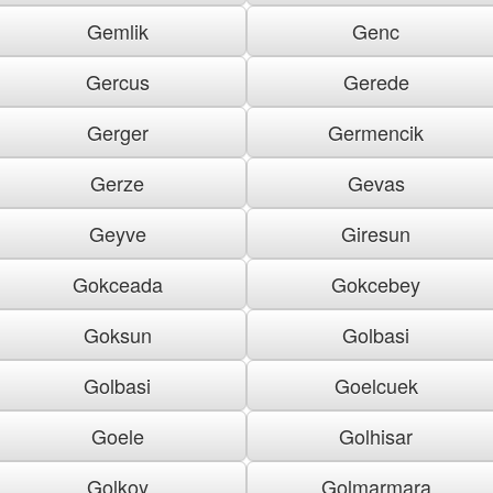
Gemlik
Genc
Gercus
Gerede
Gerger
Germencik
Gerze
Gevas
Geyve
Giresun
Gokceada
Gokcebey
Goksun
Golbasi
Golbasi
Goelcuek
Goele
Golhisar
Golkoy
Golmarmara