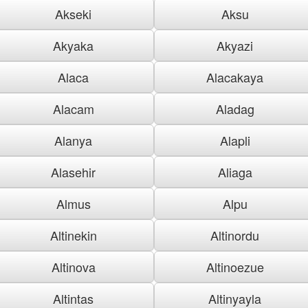
Akseki
Aksu
Akyaka
Akyazi
Alaca
Alacakaya
Alacam
Aladag
Alanya
Alapli
Alasehir
Aliaga
Almus
Alpu
Altinekin
Altinordu
Altinova
Altinoezue
Altintas
Altinyayla