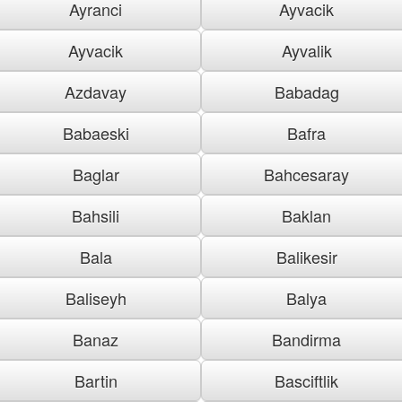
Ayranci
Ayvacik
Ayvacik
Ayvalik
Azdavay
Babadag
Babaeski
Bafra
Baglar
Bahcesaray
Bahsili
Baklan
Bala
Balikesir
Baliseyh
Balya
Banaz
Bandirma
Bartin
Basciftlik