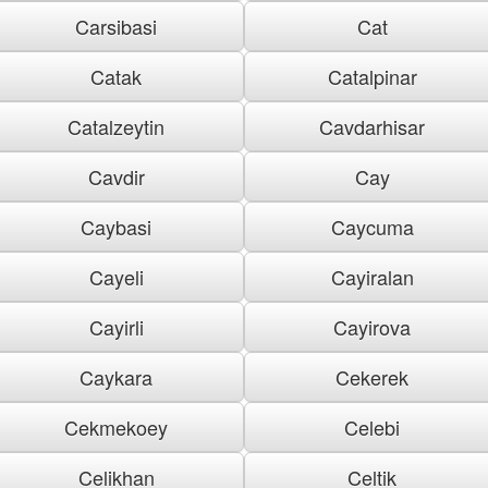
Carsibasi
Cat
Catak
Catalpinar
Catalzeytin
Cavdarhisar
Cavdir
Cay
Caybasi
Caycuma
Cayeli
Cayiralan
Cayirli
Cayirova
Caykara
Cekerek
Cekmekoey
Celebi
Celikhan
Celtik