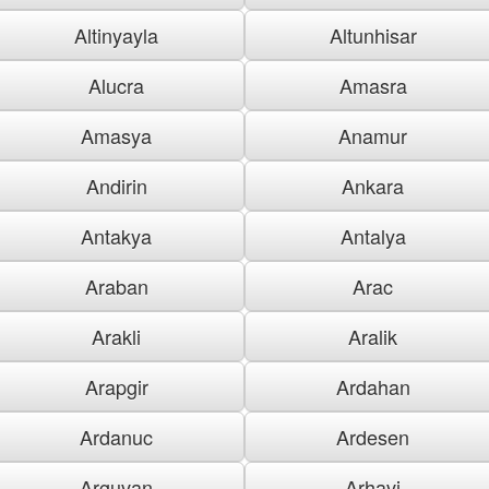
Altinyayla
Altunhisar
Alucra
Amasra
Amasya
Anamur
Andirin
Ankara
Antakya
Antalya
Araban
Arac
Arakli
Aralik
Arapgir
Ardahan
Ardanuc
Ardesen
Arguvan
Arhavi