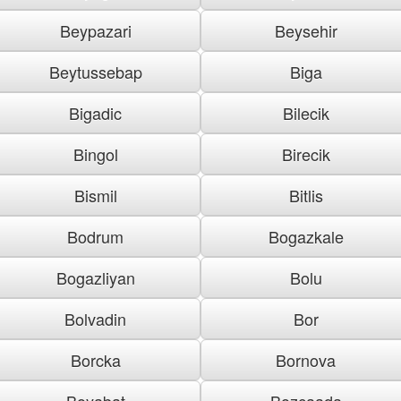
Beypazari
Beysehir
Beytussebap
Biga
Bigadic
Bilecik
Bingol
Birecik
Bismil
Bitlis
Bodrum
Bogazkale
Bogazliyan
Bolu
Bolvadin
Bor
Borcka
Bornova
Boyabat
Bozcaada