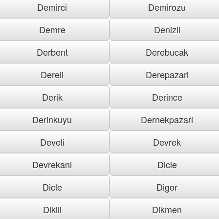
Demirci
Demirozu
Demre
Denizli
Derbent
Derebucak
Dereli
Derepazari
Derik
Derince
Derinkuyu
Dernekpazari
Develi
Devrek
Devrekani
Dicle
Dicle
Digor
Dikili
Dikmen