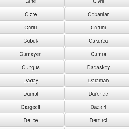
Cine
Civril
Cizre
Cobanlar
Corlu
Corum
Cubuk
Cukurca
Cumayeri
Cumra
Cungus
Dadaskoy
Daday
Dalaman
Damal
Darende
Dargecit
Dazkiri
Delice
Demirci