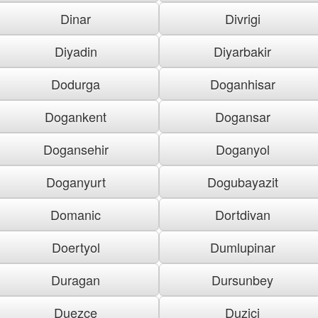
Dinar
Divrigi
Diyadin
Diyarbakir
Dodurga
Doganhisar
Dogankent
Dogansar
Dogansehir
Doganyol
Doganyurt
Dogubayazit
Domanic
Dortdivan
Doertyol
Dumlupinar
Duragan
Dursunbey
Duezce
Duzici