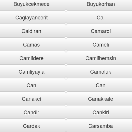
Buyukcekmece
Buyukorhan
Caglayancerit
Cal
Caldiran
Camardi
Camas
Cameli
Camlidere
Camlihemsin
Camliyayla
Camoluk
Can
Can
Canakci
Canakkale
Candir
Cankiri
Cardak
Carsamba