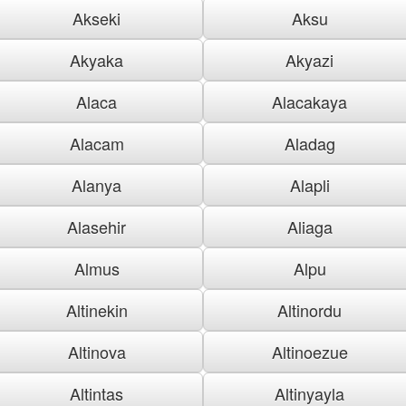
Akseki
Aksu
Akyaka
Akyazi
Alaca
Alacakaya
Alacam
Aladag
Alanya
Alapli
Alasehir
Aliaga
Almus
Alpu
Altinekin
Altinordu
Altinova
Altinoezue
Altintas
Altinyayla