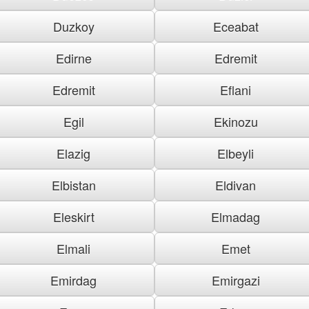
Duzkoy
Eceabat
Edirne
Edremit
Edremit
Eflani
Egil
Ekinozu
Elazig
Elbeyli
Elbistan
Eldivan
Eleskirt
Elmadag
Elmali
Emet
Emirdag
Emirgazi