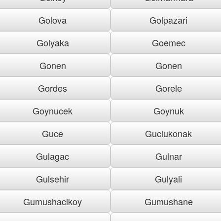
Golova
Golpazari
Golyaka
Goemec
Gonen
Gonen
Gordes
Gorele
Goynucek
Goynuk
Guce
Guclukonak
Gulagac
Gulnar
Gulsehir
Gulyali
Gumushacikoy
Gumushane