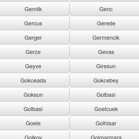
Gemlik
Genc
Gercus
Gerede
Gerger
Germencik
Gerze
Gevas
Geyve
Giresun
Gokceada
Gokcebey
Goksun
Golbasi
Golbasi
Goelcuek
Goele
Golhisar
Golkoy
Golmarmara