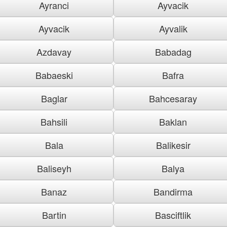
Ayranci
Ayvacik
Ayvacik
Ayvalik
Azdavay
Babadag
Babaeski
Bafra
Baglar
Bahcesaray
Bahsili
Baklan
Bala
Balikesir
Baliseyh
Balya
Banaz
Bandirma
Bartin
Basciftlik