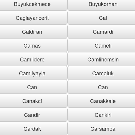
Buyukcekmece
Buyukorhan
Caglayancerit
Cal
Caldiran
Camardi
Camas
Cameli
Camlidere
Camlihemsin
Camliyayla
Camoluk
Can
Can
Canakci
Canakkale
Candir
Cankiri
Cardak
Carsamba