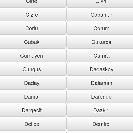
Cine
Civril
Cizre
Cobanlar
Corlu
Corum
Cubuk
Cukurca
Cumayeri
Cumra
Cungus
Dadaskoy
Daday
Dalaman
Damal
Darende
Dargecit
Dazkiri
Delice
Demirci