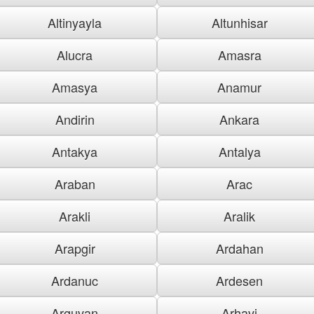
Altinyayla
Altunhisar
Alucra
Amasra
Amasya
Anamur
Andirin
Ankara
Antakya
Antalya
Araban
Arac
Arakli
Aralik
Arapgir
Ardahan
Ardanuc
Ardesen
Arguvan
Arhavi