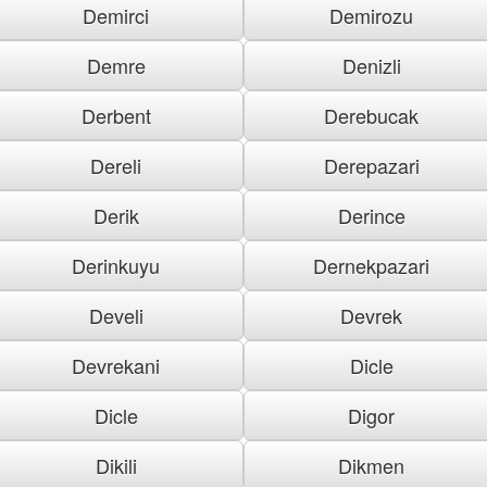
Demirci
Demirozu
Demre
Denizli
Derbent
Derebucak
Dereli
Derepazari
Derik
Derince
Derinkuyu
Dernekpazari
Develi
Devrek
Devrekani
Dicle
Dicle
Digor
Dikili
Dikmen