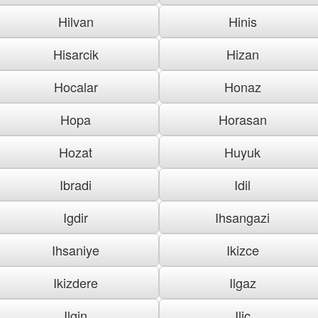
Hilvan
Hinis
Hisarcik
Hizan
Hocalar
Honaz
Hopa
Horasan
Hozat
Huyuk
Ibradi
Idil
Igdir
Ihsangazi
Ihsaniye
Ikizce
Ikizdere
Ilgaz
Ilgin
Ilic