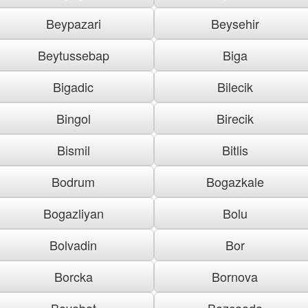
Beypazari
Beysehir
Beytussebap
Biga
Bigadic
Bilecik
Bingol
Birecik
Bismil
Bitlis
Bodrum
Bogazkale
Bogazliyan
Bolu
Bolvadin
Bor
Borcka
Bornova
Boyabat
Bozcaada