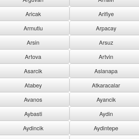
Aricak
Arifiye
Armutlu
Arpacay
Arsin
Arsuz
Artova
Artvin
Asarcik
Aslanapa
Atabey
Atkaracalar
Avanos
Ayancik
Aybasti
Aydin
Aydincik
Aydintepe