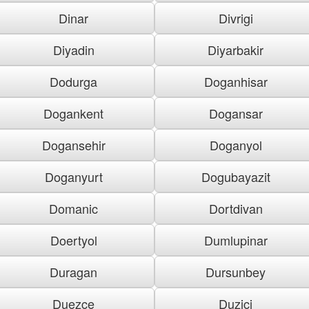
Dinar
Divrigi
Diyadin
Diyarbakir
Dodurga
Doganhisar
Dogankent
Dogansar
Dogansehir
Doganyol
Doganyurt
Dogubayazit
Domanic
Dortdivan
Doertyol
Dumlupinar
Duragan
Dursunbey
Duezce
Duzici