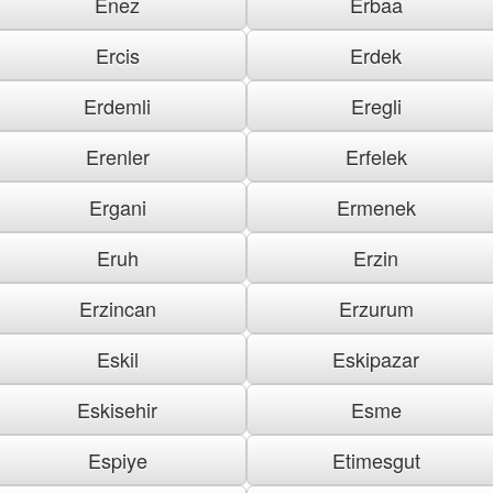
Enez
Erbaa
Ercis
Erdek
Erdemli
Eregli
Erenler
Erfelek
Ergani
Ermenek
Eruh
Erzin
Erzincan
Erzurum
Eskil
Eskipazar
Eskisehir
Esme
Espiye
Etimesgut