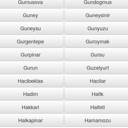
Gumusova
Gundogmus
Guney
Guneysinir
Guneysu
Gunyuzu
Gurgentepe
Guroymak
Gurpinar
Gursu
Gurun
Guzelyurt
Hacibektas
Hacilar
Hadim
Hafik
Hakkari
Halfeti
Halkapinar
Hamamozu