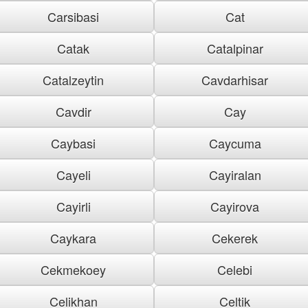
Carsibasi
Cat
Catak
Catalpinar
Catalzeytin
Cavdarhisar
Cavdir
Cay
Caybasi
Caycuma
Cayeli
Cayiralan
Cayirli
Cayirova
Caykara
Cekerek
Cekmekoey
Celebi
Celikhan
Celtik