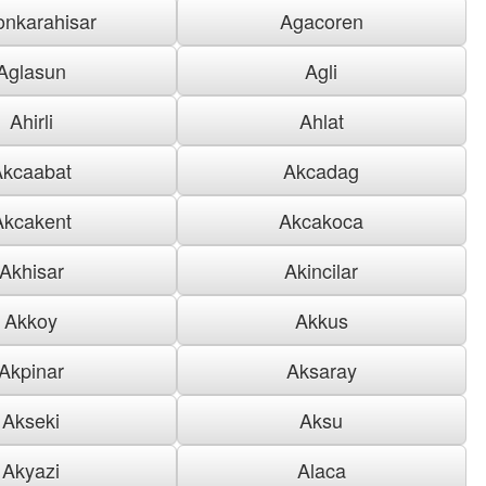
onkarahisar
Agacoren
Aglasun
Agli
Ahirli
Ahlat
Akcaabat
Akcadag
Akcakent
Akcakoca
Akhisar
Akincilar
Akkoy
Akkus
Akpinar
Aksaray
Akseki
Aksu
Akyazi
Alaca