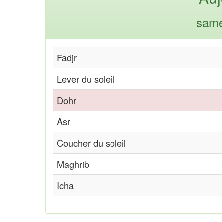
same
Fadjr
Lever du soleil
Dohr
Asr
Coucher du soleil
Maghrib
Icha