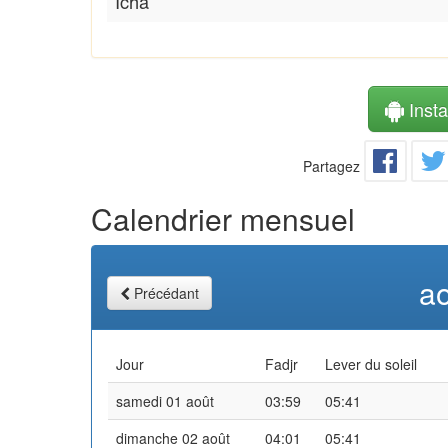
Icha
Instal
Partagez
Calendrier mensuel
a
Précédant
Jour
Fadjr
Lever du soleil
samedi 01 août
03:59
05:41
dimanche 02 août
04:01
05:41