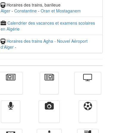
Horaires des trains, banlieue
Alger
-
Constantine
-
Oran et Mostaganem
Calendrier des vacances et examens scolaires
en Algérie
Horaires des trains Agha - Nouvel Aéroport
d'Alger
-
Actualité
الأخبار
Télévision
Radio
Vidéos
Sport