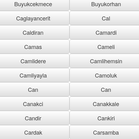
Buyukcekmece
Buyukorhan
Caglayancerit
Cal
Caldiran
Camardi
Camas
Cameli
Camlidere
Camlihemsin
Camliyayla
Camoluk
Can
Can
Canakci
Canakkale
Candir
Cankiri
Cardak
Carsamba