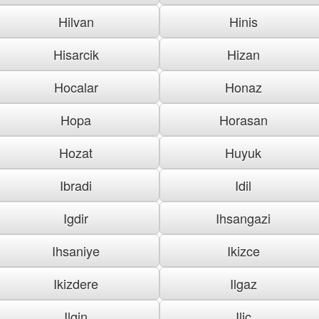
Hilvan
Hinis
Hisarcik
Hizan
Hocalar
Honaz
Hopa
Horasan
Hozat
Huyuk
Ibradi
Idil
Igdir
Ihsangazi
Ihsaniye
Ikizce
Ikizdere
Ilgaz
Ilgin
Ilic