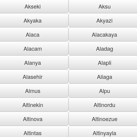
Akseki
Aksu
Akyaka
Akyazi
Alaca
Alacakaya
Alacam
Aladag
Alanya
Alapli
Alasehir
Aliaga
Almus
Alpu
Altinekin
Altinordu
Altinova
Altinoezue
Altintas
Altinyayla