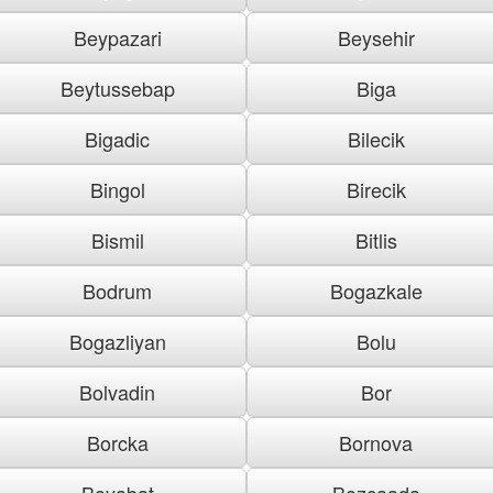
Beypazari
Beysehir
Beytussebap
Biga
Bigadic
Bilecik
Bingol
Birecik
Bismil
Bitlis
Bodrum
Bogazkale
Bogazliyan
Bolu
Bolvadin
Bor
Borcka
Bornova
Boyabat
Bozcaada