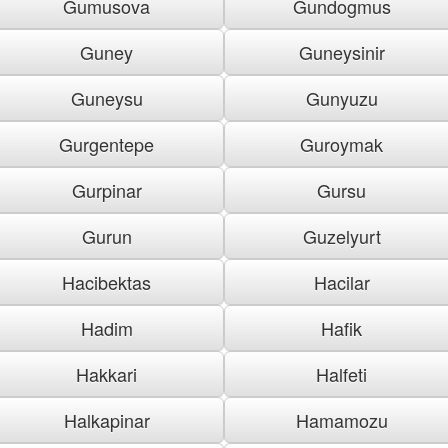
Gumusova
Gundogmus
Guney
Guneysinir
Guneysu
Gunyuzu
Gurgentepe
Guroymak
Gurpinar
Gursu
Gurun
Guzelyurt
Hacibektas
Hacilar
Hadim
Hafik
Hakkari
Halfeti
Halkapinar
Hamamozu