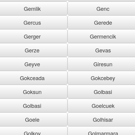
Gemlik
Genc
Gercus
Gerede
Gerger
Germencik
Gerze
Gevas
Geyve
Giresun
Gokceada
Gokcebey
Goksun
Golbasi
Golbasi
Goelcuek
Goele
Golhisar
Golkoy
Golmarmara