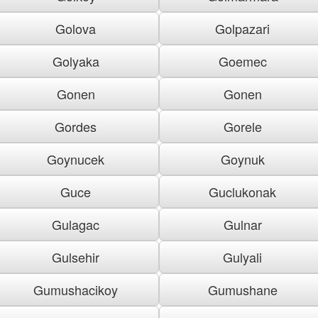
Golova
Golpazari
Golyaka
Goemec
Gonen
Gonen
Gordes
Gorele
Goynucek
Goynuk
Guce
Guclukonak
Gulagac
Gulnar
Gulsehir
Gulyali
Gumushacikoy
Gumushane