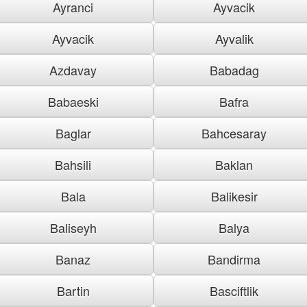
Ayranci
Ayvacik
Ayvacik
Ayvalik
Azdavay
Babadag
Babaeski
Bafra
Baglar
Bahcesaray
Bahsili
Baklan
Bala
Balikesir
Baliseyh
Balya
Banaz
Bandirma
Bartin
Basciftlik