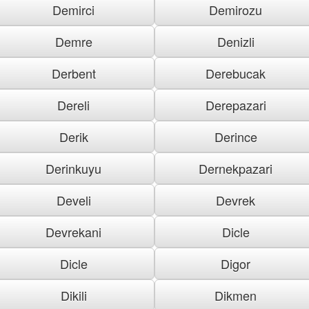
Demirci
Demirozu
Demre
Denizli
Derbent
Derebucak
Dereli
Derepazari
Derik
Derince
Derinkuyu
Dernekpazari
Develi
Devrek
Devrekani
Dicle
Dicle
Digor
Dikili
Dikmen