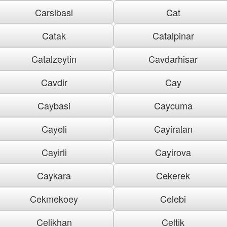
Carsibasi
Cat
Catak
Catalpinar
Catalzeytin
Cavdarhisar
Cavdir
Cay
Caybasi
Caycuma
Cayeli
Cayiralan
Cayirli
Cayirova
Caykara
Cekerek
Cekmekoey
Celebi
Celikhan
Celtik