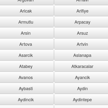
Aricak
Arifiye
Armutlu
Arpacay
Arsin
Arsuz
Artova
Artvin
Asarcik
Aslanapa
Atabey
Atkaracalar
Avanos
Ayancik
Aybasti
Aydin
Aydincik
Aydintepe