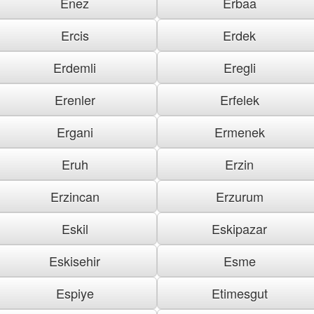
Enez
Erbaa
Ercis
Erdek
Erdemli
Eregli
Erenler
Erfelek
Ergani
Ermenek
Eruh
Erzin
Erzincan
Erzurum
Eskil
Eskipazar
Eskisehir
Esme
Espiye
Etimesgut