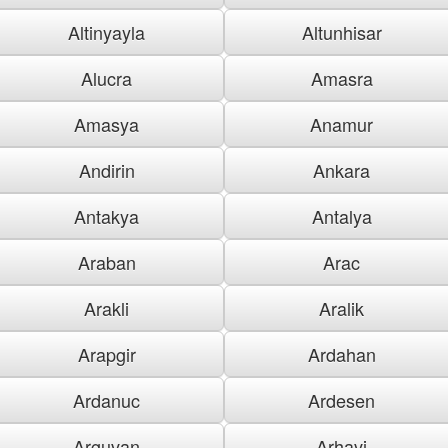
Altinyayla
Altunhisar
Alucra
Amasra
Amasya
Anamur
Andirin
Ankara
Antakya
Antalya
Araban
Arac
Arakli
Aralik
Arapgir
Ardahan
Ardanuc
Ardesen
Arguvan
Arhavi