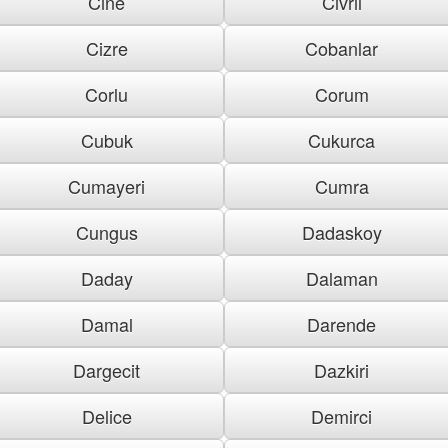
Cine
Civril
Cizre
Cobanlar
Corlu
Corum
Cubuk
Cukurca
Cumayeri
Cumra
Cungus
Dadaskoy
Daday
Dalaman
Damal
Darende
Dargecit
Dazkiri
Delice
Demirci