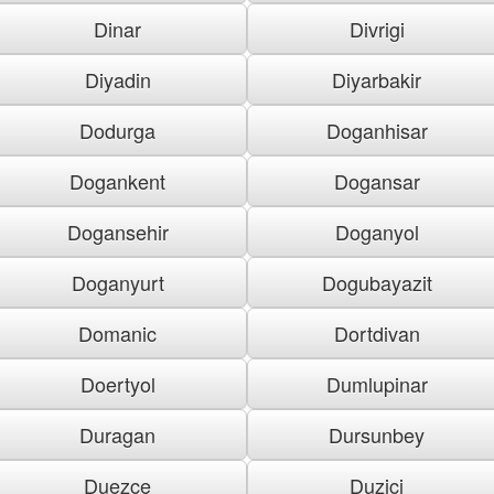
Dinar
Divrigi
Diyadin
Diyarbakir
Dodurga
Doganhisar
Dogankent
Dogansar
Dogansehir
Doganyol
Doganyurt
Dogubayazit
Domanic
Dortdivan
Doertyol
Dumlupinar
Duragan
Dursunbey
Duezce
Duzici